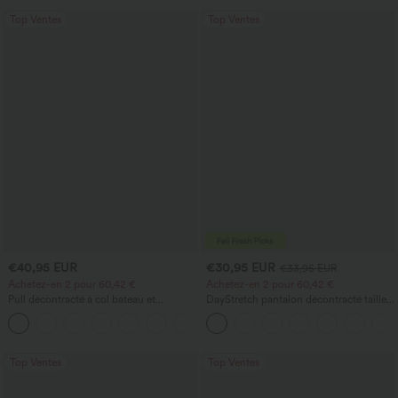
Top Ventes
Top Ventes
€40,95 EUR
€30,95 EUR
€33,95 EUR
Achetez-en 2 pour 60,42 €
Achetez-en 2 pour 60,42 €
Pull décontracté à col bateau et
DayStretch pantalon décontracté taille
manches chauve-souris
haute à jambe en forme de tonneau
+1
avec poches
Top Ventes
Top Ventes