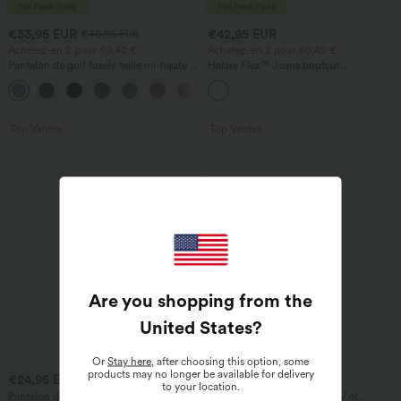
€33,95 EUR
€42,95 EUR
€40,95 EUR
Achetez-en 2 pour 60,42 €
Achetez-en 2 pour 60,42 €
Pantalon de golf fuselé taille mi-haute à
Halara Flex™ Jeans bootcut
cordon, ourlet incurvé, séchage rapide,
décontractés taille haute, effet délavé,
+2
avec poches — UPF40+
avec poches
Top Ventes
Top Ventes
Are you shopping from the
United States
?
Or
Stay here
, after choosing this option, some
products may no longer be available for delivery
€24,95 EUR
€15,95 EUR
to your location.
Pantalon décontracté taille haute à
T-shirt décontracté à col en V et