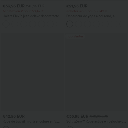
€33,95 EUR
€21,95 EUR
€45,95 EUR
Achetez-en 2 pour 60,42 €
Achetez-en 3 pour 60,42 €
Halara Flex™ jean délavé décontracté
Débardeur de yoga à col rond, à
taille haute à poches, coupe baggy à
fronces, effet rafraîchissant - UPF50+
+2
jambe large
Top Ventes
€42,95 EUR
€36,95 EUR
€42,95 EUR
Robe de travail midi à encolure en V,
SoftlyZero™ Robe active en peluche dos
sans manches, à fermeture éclair à
nu — Édition Hyper Facile