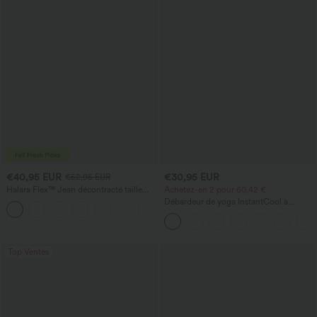
€40,95 EUR
€30,95 EUR
€52,95 EUR
Halara Flex™ Jean décontracté taille
Achetez-en 2 pour 60,42 €
haute, jambe droite, délavé, avec poches
Débardeur de yoga InstantCool à
+3
encolure en U et ourlet arrondi –
UPF50+
Top Ventes