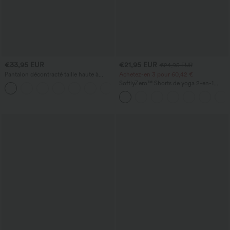
€33,95 EUR
€21,95 EUR
€24,95 EUR
Pantalon décontracté taille haute à
Achetez-en 3 pour 60,42 €
jambe droite, effet lin, avec poches
SoftlyZero™ Shorts de yoga 2-en-1
+5
InstantCool, super taille haute, aérés, 5''
avec poches — longueur allongée