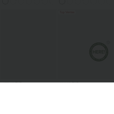
+7
rapide et toucher frais, avec poches —
UPF40+
Top Ventes
€33,95 EUR
€24,95 EUR
Achetez-en 2 pour 60,42 €
Achetez-en 2, le 3e est offert
SoftlyZero™ robe midi moulante
Blouse décontractée à col en V et
InstantCool, légère, à encolure carrée,
manches courtes bouffantes
+6
dos nu, corsetée, froncée avec fente —
pour demoiselles d'honneur et invitées
de mariage
Top Ventes