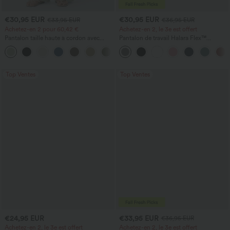
€30,95 EUR
€30,95 EUR
€33,95 EUR
€36,95 EUR
Achetez-en 2 pour 60,42 €
Achetez-en 2, le 3e est offert
Pantalon taille haute à cordon avec
Pantalon de travail Halara Flex™
poches, jambe large et coupe ample,
DayStretch à taille haute, avec poches et
+16
style décontracté, effet lin
coupe droite
Top Ventes
Top Ventes
€24,95 EUR
€33,95 EUR
€36,95 EUR
Achetez-en 2, le 3e est offert
Achetez-en 2, le 3e est offert