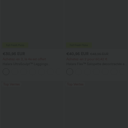
€30,95 EUR
€40,95 EUR
€48,95 EUR
Achetez-en 3, le 4e est offert
Achetez-en 2 pour 60,42 €
Halara UltraSculpt™ Leggings
Halara Flex™ Salopette décontractée en
d'entraînement sculptants taille haute,
denim lavé à encolure en V avec poche
+16
effet ventre plat, avec poche
Top Ventes
Top Ventes