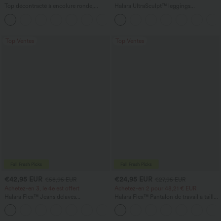
Top décontracté à encolure ronde,
Halara UltraSculpt™ leggings
manches chauve-souris et coupe ample
d'entraînement taille haute — fronces
+1
liftantes pour le fessier, maintien gainant
du ventre et poche
Top Ventes
Top Ventes
€42,95 EUR
€24,95 EUR
€58,95 EUR
€27,95 EUR
Achetez-en 3, le 4e est offert
Achetez-en 2 pour 48,21 € EUR
Halara Flex™ Jeans délavés
Halara Flex™ Pantalon de travail à taille
décontractés, coupe baggy à jambe
haute, jambe large, avec poches, en
+5
large, taille basse asymétrique, poches
maille gaufrée
zippées