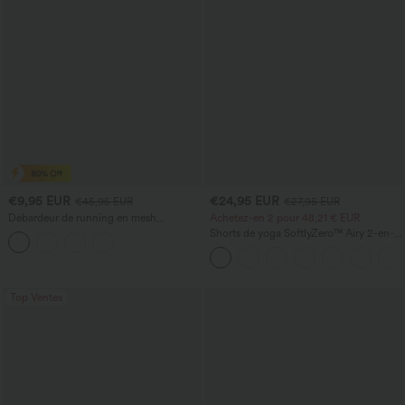
€9,95 EUR
€24,95 EUR
€45,95 EUR
€27,95 EUR
Débardeur de running en mesh
Achetez-en 2 pour 48,21 € EUR
contrastant, ourlet arrondi
Shorts de yoga SoftlyZero™ Airy 2-en-1
InstantCool, super taille haute, 7" avec
poches
Top Ventes