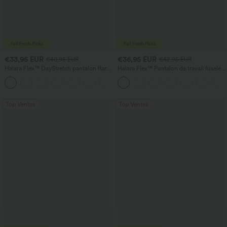
€33,95 EUR
€36,95 EUR
€40,95 EUR
€42,95 EUR
Halara Flex™ DayStretch pantalon flare
Halara Flex™ Pantalon de travail fuselé,
de travail, taille mi-haute, poche latérale
uni, taille haute, avec poches
+12
zippée
Top Ventes
Top Ventes