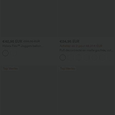
€42,95 EUR
€24,95 EUR
€58,95 EUR
Halara Flex™ Joggers ballon
Achetez-en 2 pour 48,21 € EUR
décontractés en jean, taille mi-haute,
Pull décontracté en maille gaufrée, col
avec poches
rond et manches courtes.
Top Ventes
Top Ventes