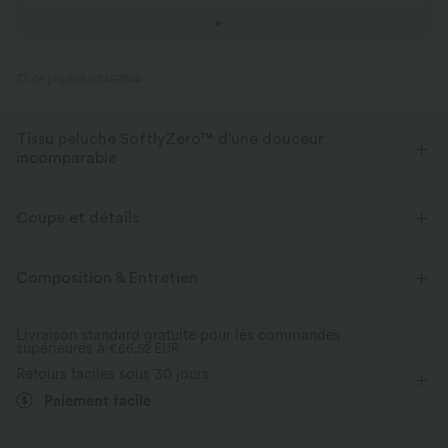
ID de produit 02497814
Tissu peluche SoftlyZero™ d'une douceur
incomparable
Douceur incomparable, élasticité quadridirectionnelle et confort
respirant pour un port tout au long de la journée.
Coupe et détails
Toucher ultra doux
Extensible dans les 4 sens
Coupe ajustée
Dos nageur
Col en U
Enfilable
Composition & Entretien
Yoga et Pilates
Sous la poitrine
Sans manches
Tissu respirant
Évacue l’humidité
Livraison standard gratuite pour les commandes
supérieures à
Haute élasticité
€66,52 EUR
Élasticité quatre directions
Débardeur
Retours faciles sous 30 jours
Paiement facile