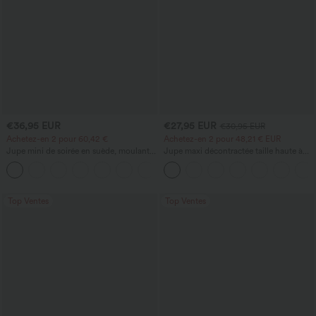
€36,95 EUR
€27,95 EUR
€30,95 EUR
Achetez-en 2 pour 60,42 €
Achetez-en 2 pour 48,21 € EUR
Jupe mini de soirée en suède, moulante,
Jupe maxi décontractée taille haute à
taille haute croisée 2-en-1 avec ourlet à
cordon, effet lin
franges
Top Ventes
Top Ventes