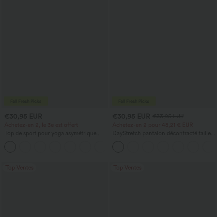
€30,95 EUR
€30,95 EUR
€33,95 EUR
Achetez-en 2, le 3e est offert
Achetez-en 2 pour 48,21 € EUR
Top de sport pour yoga asymétrique
DayStretch pantalon décontracté taille
(une épaule) à manches longues avec
haute avec poches et coupe droite
+3
ouverture pour le pouce, ourlet arrondi
haut-bas, séchage rapide, soutien-gorge
intégré.
Top Ventes
Top Ventes