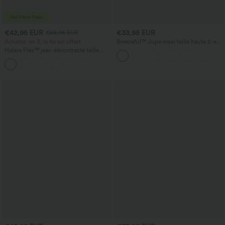
€42,95 EUR
€33,95 EUR
€58,95 EUR
Achetez-en 3, le 4e est offert
Breezeful™ Jupe maxi taille haute 2-en-
1, fluide, à volants, ourlet asymétrique
Halara Flex™ jean décontracté taille
(high-low), à séchage rapide, style
haute à effet gainant, coupe large, avec
décontracté, coupe régulière
poches