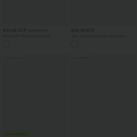
€33,95 EUR
€45,95 EUR
€40,95 EUR
Breezeful™ RacerPocket robe
Jean décontracté taille mi‑haute, à
décontractée midi fluide à ourlet haut-
cordon de serrage, avec poches
+7
bas, séchage rapide
Top Ventes
Top Ventes