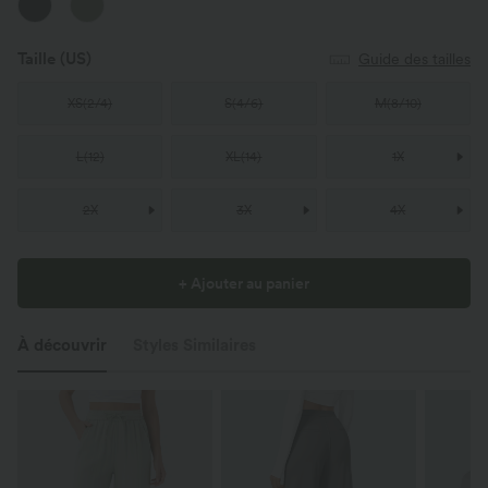
Taille
(US)
Guide des tailles
XS
(
2/4
)
S
(
4/6
)
M
(
8/10
)
L
(
12
)
XL
(
14
)
1X
2X
3X
4X
+ Ajouter au panier
À découvrir
Styles Similaires