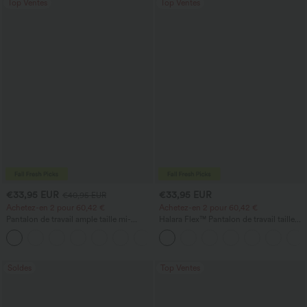
Top Ventes
Top Ventes
€33,95 EUR
€33,95 EUR
€40,95 EUR
Achetez-en 2 pour 60,42 €
Achetez-en 2 pour 60,42 €
Pantalon de travail ample taille mi-
Halara Flex™ Pantalon de travail taille
haute, coupe « barrel » (jambe en forme
haute sculptant la silhouette, gainant la
+3
de tonneau) avec poches
taille, avec poches, jambe large en
micro-gaufre
Soldes
Top Ventes