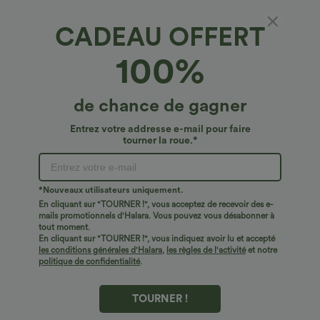
CADEAU OFFERT
Peluche SoftlyZero™*
100%
SoftlyZero™ Débardeur court de yoga en
tissu pelucheux, encolure en U, dos nageur
avec découpes
4.2
(
10
)
de chance de gagner
€21,95 EUR
Entrez votre addresse e-mail pour faire
tourner la roue.*
*Nouveaux utilisateurs uniquement.
En cliquant sur "TOURNER !", vous acceptez de recevoir des e-
mails promotionnels d'Halara. Vous pouvez vous désabonner à
tout moment.
En cliquant sur "TOURNER !", vous indiquez avoir lu et accepté
les conditions générales d'Halara
,
les règles de l'activité
et notre
politique de confidentialité
.
TOURNER !