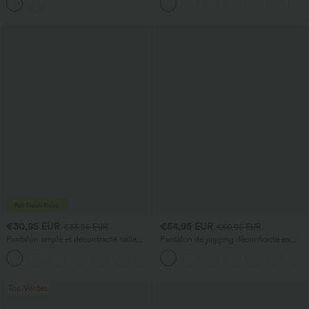
double sens, avec poches
€30,95 EUR
€54,95 EUR
€33,95 EUR
€60,95 EUR
Pantalon ample et décontracté taille
Pantalon de jogging décontracté en
haute à cordon, avec poches et jambes
French terry à imprimé denim, taille mi-
+2
larges
haute, style jean, avec poches
Top Ventes