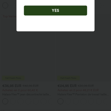
cordon, coupe large en mélange de lin,
manches courtes
+5
avec poches
YES
Top Ventes
Top Ventes
€36,95 EUR
€24,95 EUR
€42,95 EUR
€30,95 EUR
Achetez-en 2 pour 60,42 €
Achetez-en 2 pour 48,21 € EUR
Halara Flex™ jean décontracté taille
Halara Flex™ Pantalon de travail taille
haute à pan croisé, effet gainant pour le
haute avec poche latérale arrière et
+1
ventre, coupe droite, avec poches
légère coupe évasée