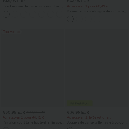
€45,95 EUR
€33,95 EUR
Combinaison de travail sans manches à
Achetez-en 2 pour 60,42 €
encolure bateau, côtés noués, toucher
Robe-chemise mi-longue décontractée
+8
frais, rayée, avec poches — Édition Easy
à col, mancherons, ceinturée, ourlet
Peezy
fendu incurvé et poches
Top Ventes
€30,95 EUR
€36,95 EUR
€33,95 EUR
Achetez-en 2 pour 60,42 €
Achetez-en 2, le 3e est offert
Pantalon court taille haute effet lin avec
Joggers de danse taille haute à cordon,
poche zippée
effet froncé, coupe fuselée, à séchage