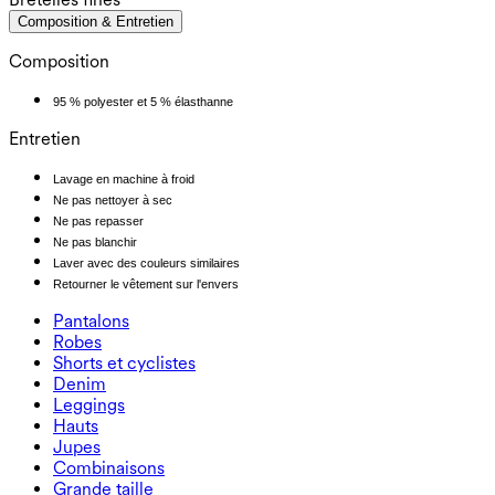
Composition & Entretien
Composition
95 % polyester et 5 % élasthanne
Entretien
Lavage en machine à froid
Ne pas nettoyer à sec
Ne pas repasser
Ne pas blanchir
Laver avec des couleurs similaires
Retourner le vêtement sur l'envers
Pantalons
Pantalons
Robes
Joggeurs
Robes
Shorts et cyclistes
Pantalons de travail
Robes de sport
Shorts et cyclistes
Denim
Pantalons fluides
Robes maxi et midi
Cycliste
Denim
Leggings
Robes courtes
Shorts en denim
Leggings en denim
Leggings
Hauts
Shorts 2.5"
Jeans à jambe large
Leggings en denim
Hauts
Jupes
Shorts en denim
Leggings push-up
Soutiens-gorge de sport
Jupes
Combinaisons
Jupes en denim
Leggings de yoga
T-shirts
Jupes actives
Combinaisons
Grande taille