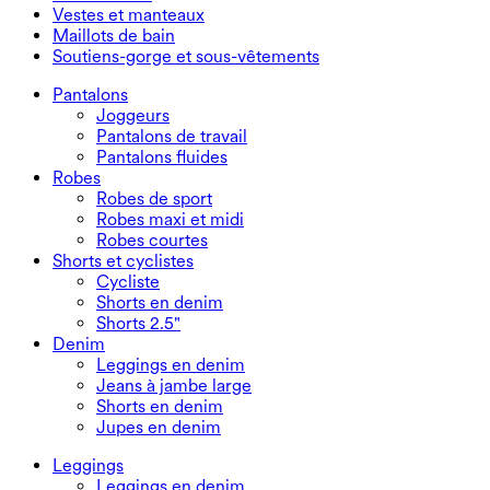
Jupes courtes
Salopettes
Grande taille
Vestes et manteaux
Jupes maxi et midi
Combishorts
Bas grande taille
Vestes et manteaux
Maillots de bain
Hauts grande taille
Vestes et manteaux
Maillots de bain
Soutiens-gorge et sous-vêtements
Robes grande taille
Manteaux
Hauts de maillot de bain
Soutiens-gorge et sous-vêtements
Bas de maillot de bain
Soutiens-gorge
Pantalons
Ensembles de maillots de bain
Sous-vêtements
Joggeurs
Pantalons de travail
Pantalons fluides
Robes
Robes de sport
Robes maxi et midi
Robes courtes
Shorts et cyclistes
Cycliste
Shorts en denim
Shorts 2.5"
Denim
Leggings en denim
Jeans à jambe large
Shorts en denim
Jupes en denim
Leggings
Leggings en denim