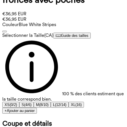
€36,95 EUR
€36,95 EUR
Couleur
Blue White Stripes
Sélectionner la Taille
(
CA
)
Guide des tailles
100 % des clients estiment que
la taille correspond bien.
XS
(
0/2
)
S
(
4/6
)
M
(
8/10
)
L
(
12/14
)
XL
(
16
)
+
Ajouter au panier
Coupe et détails