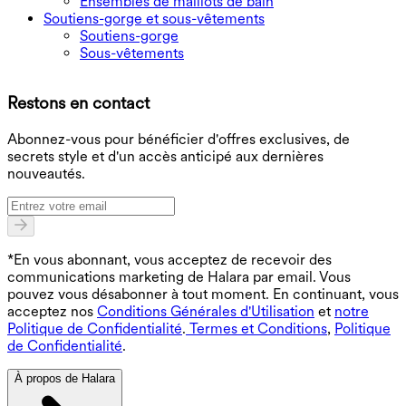
Ensembles de maillots de bain
Soutiens-gorge et sous-vêtements
Soutiens-gorge
Sous-vêtements
T
Restons en contact
B
Abonnez-vous pour bénéficier d'offres exclusives, de
secrets style et d'un accès anticipé aux dernières
nouveautés.
*En vous abonnant, vous acceptez de recevoir des
communications marketing de Halara par email. Vous
pouvez vous désabonner à tout moment. En continuant, vous
acceptez nos
Conditions Générales d'Utilisation
et
notre
Politique de Confidentialité
.
Termes et Conditions
,
Politique
de Confidentialité
.
À propos de Halara