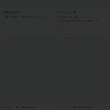
€15,95 EUR
€40,95 EUR
T-shirt décontracté à col en V et
Achetez-en 2 pour 60,42 €
manches courtes
Pull décontracté à col bateau et
+5
manches chauve-souris
Soldes
Top Ventes
€9,95 EUR
€30,95 EUR
€45,95 EUR
€33,95 EUR