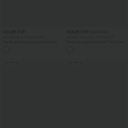
€30,95 EUR
€24,95 EUR
€27,95 EUR
Achetez-en 2, le 3e est offert
Achetez-en 2 pour 48,21 € EUR
Top de sport pour yoga asymétrique
Shorts de yoga SoftlyZero™ Airy 2-en-1
(une épaule) à manches longues avec
InstantCool, super taille haute, 7" avec
+3
ouverture pour le pouce, ourlet arrondi
poches
haut-bas, séchage rapide, soutien-gorge
intégré.
Top Ventes
Top Ventes