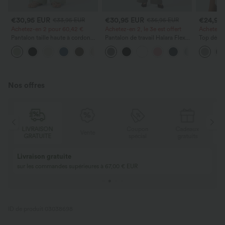
€30,95 EUR
€30,95 EUR
€24,95
€33,95 EUR
€36,95 EUR
Achetez-en 2 pour 60,42 €
Achetez-en 2, le 3e est offert
Achetez-en
Pantalon taille haute à cordon
Pantalon de travail Halara Flex™
Top décon
avec poches, jambe large et
DayStretch à taille haute, avec
ronde, m
+16
coupe ample, style décontracté,
poches et coupe droite
et coupe
effet lin
Nos offres
LIVRAISON
Coupon
Cadeaux
Vente
GRATUITE
spécial
gratuits
Livraison gratuite
sur les commandes supérieures à 67,00 € EUR
ID de produit 03038698