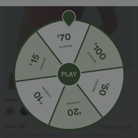
Couleur
Scarlet Sage
Taille
(US)
Guide des tailles
100 % des clients estiment que la taille correspond bien.