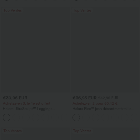
Top Ventes
Top Ventes
€30,95 EUR
€36,95 EUR
€42,95 EUR
Achetez-en 3, le 4e est offert
Achetez-en 2 pour 60,42 €
Halara UltraSculpt™ Leggings
Halara Flex™ jean décontracté taille
d'entraînement sculptants taille haute,
haute à pan croisé, effet gainant pour le
+16
effet ventre plat, avec poche
ventre, coupe droite, avec poches
Top Ventes
Top Ventes