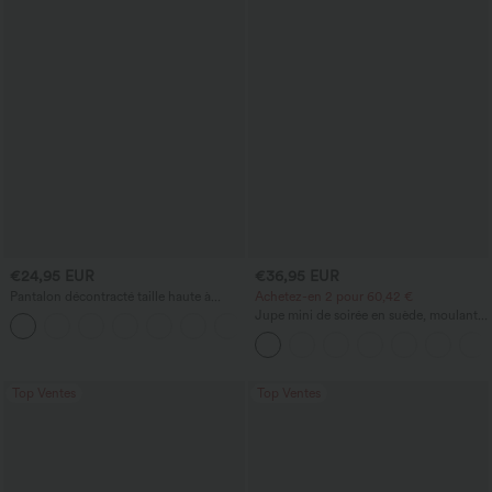
€24,95 EUR
€36,95 EUR
Pantalon décontracté taille haute à
Achetez-en 2 pour 60,42 €
cordon, coupe large en mélange de lin,
Jupe mini de soirée en suède, moulante,
+5
avec poches
taille haute croisée 2-en-1 avec ourlet à
franges
Top Ventes
Top Ventes