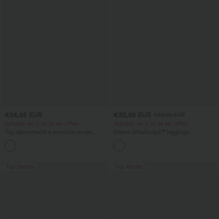
€24,95 EUR
€33,95 EUR
€36,95 EUR
Achetez-en 2, le 3e est offert
Achetez-en 2, le 3e est offert
Top décontracté à encolure ronde,
Halara UltraSculpt™ leggings
manches chauve-souris et coupe ample
d'entraînement taille haute — fronces
+1
liftantes pour le fessier, maintien gainant
du ventre et poche
Top Ventes
Top Ventes