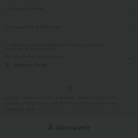
Coupe et détails
Pour : les activités décontractées
Près du corps
Col rond
Composition & Entretien
Enfilable
Raccourci
Manches courtes
Livraison standard gratuite pour les commandes
supérieures à
Élasticité moyenne
€66,52 EUR
Élasticité quatre directions
Retours faciles sous 30 jours
Paiement facile
Le logo est en cours d’intégration. Selon le style ou la
couleur, l’article reçu peut être livré avec ou sans logo.
En savoir plus
À découvrir