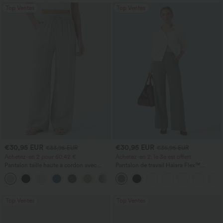
Top Ventes
Top Ventes
€30,95 EUR
€30,95 EUR
€33,95 EUR
€36,95 EUR
Achetez-en 2 pour 60,42 €
Achetez-en 2, le 3e est offert
Pantalon taille haute à cordon avec
Pantalon de travail Halara Flex™
poches, jambe large et coupe ample,
DayStretch à taille haute, avec poches et
+16
style décontracté, effet lin
coupe droite
Top Ventes
Top Ventes