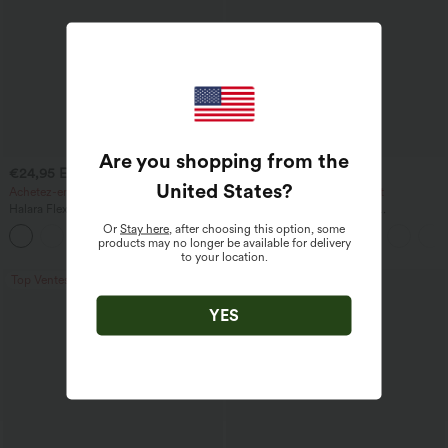
Are you shopping from the
€24,95 EUR
€42,95 EUR
€27,95 EUR
€58,95 EUR
United States
?
Achetez-en 3 pour 60,42 €
Achetez-en 3, le 4e est offert
Halara Flex™ Pantalon de travail à taille
Halara Flex™ Jeans délavés
haute, jambe large, avec poches, en
décontractés, coupe baggy à jambe
Or
Stay here
, after choosing this option, some
+21
maille gaufrée
large, taille basse asymétrique, poches
products may no longer be available for delivery
zippées
to your location.
Top Ventes
Top Ventes
YES