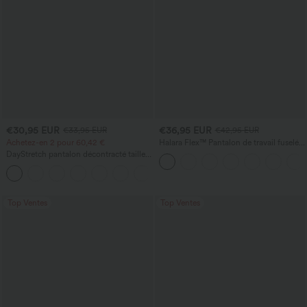
€30,95 EUR
€36,95 EUR
€33,95 EUR
€42,95 EUR
Achetez-en 2 pour 60,42 €
Halara Flex™ Pantalon de travail fuselé,
uni, taille haute, avec poches
DayStretch pantalon décontracté taille
haute à jambe en forme de tonneau
+5
avec poches
Top Ventes
Top Ventes