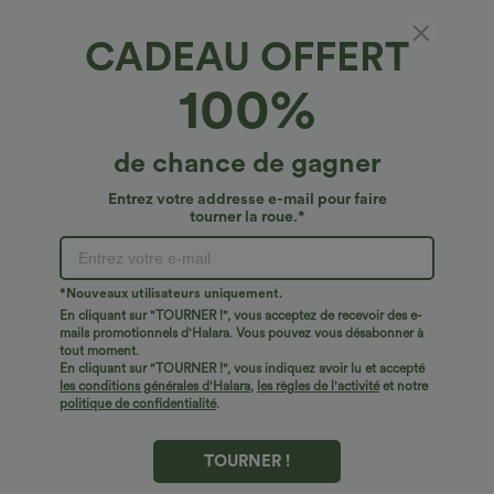
CADEAU OFFERT
T-shirt court décontracté à col rond et
100%
manches courtes couvrant les épaules
€15,95 EUR
de chance de gagner
Entrez votre addresse e-mail pour faire
tourner la roue.*
*Nouveaux utilisateurs uniquement.
En cliquant sur "TOURNER !", vous acceptez de recevoir des e-
mails promotionnels d'Halara. Vous pouvez vous désabonner à
tout moment.
En cliquant sur "TOURNER !", vous indiquez avoir lu et accepté
les conditions générales d'Halara
,
les règles de l'activité
et notre
politique de confidentialité
.
TOURNER !