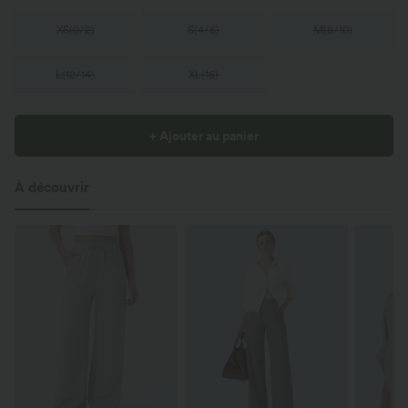
XS
(
0/2
)
S
(
4/6
)
M
(
8/10
)
L
(
12/14
)
XL
(
16
)
+ Ajouter au panier
À découvrir