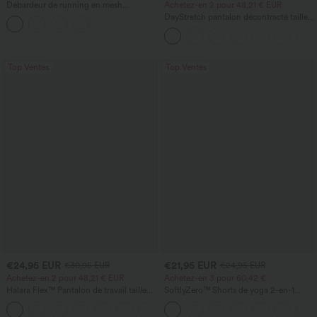
Débardeur de running en mesh
Achetez-en 2 pour 48,21 € EUR
contrastant, ourlet arrondi
DayStretch pantalon décontracté taille
haute avec poches et coupe droite
Top Ventes
Top Ventes
€24,95 EUR
€21,95 EUR
€30,95 EUR
€24,95 EUR
Achetez-en 2 pour 48,21 € EUR
Achetez-en 3 pour 60,42 €
Halara Flex™ Pantalon de travail taille
SoftlyZero™ Shorts de yoga 2-en-1
haute avec poche latérale arrière et
InstantCool, super taille haute, aérés, 5''
+13
légère coupe évasée
avec poches — longueur allongée