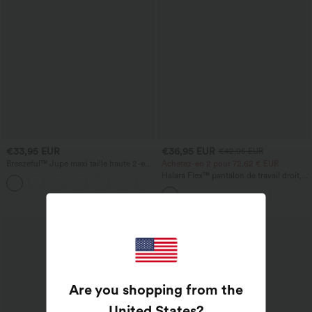
€33,95 EUR
€36,95 EUR
€42,95 EUR
Breezeful™ Jupe maxi taille haute 2-en-
Achetez-en 2 pour 72,62 € EUR
1, fluide, à volants, ourlet asymétrique
Halara Flex™ pantalon de travail droit,
+8
(high-low), à séchage rapide, style
taille mi-haute, avec poches
décontracté, coupe régulière
Are you shopping from the
United States
?