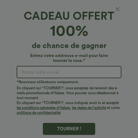
CADEAU OFFERT
100%
de chance de gagner
Entrez votre addresse e-mail pour faire
tourner la roue.*
€15,95 EUR
€36,95 EUR
€42,95 EUR
*Nouveaux utilisateurs uniquement.
T-shirt décontracté à col en V et
Achetez-en 2 pour 60,42 €
manches courtes
En cliquant sur "TOURNER !", vous acceptez de recevoir des e-
Halara Flex™ jean décontracté taille
+5
haute à pan croisé, effet gainant pour le
mails promotionnels d'Halara. Vous pouvez vous désabonner à
ventre, coupe droite, avec poches
tout moment.
En cliquant sur "TOURNER !", vous indiquez avoir lu et accepté
les conditions générales d'Halara
,
les règles de l'activité
et notre
Top Ventes
Top Ventes
politique de confidentialité
.
TOURNER !