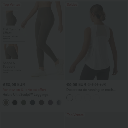
Top Ventes
Soldes
€30,95 EUR
€9,95 EUR
€45,95 EUR
Achetez-en 3, le 4e est offert
Débardeur de running en mesh
contrastant, ourlet arrondi
Halara UltraSculpt™ Leggings
d'entraînement sculptants taille haute,
+16
effet ventre plat, avec poche
Top Ventes