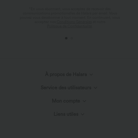
*En vous abonnant, vous acceptez de recevoir des
communications promotionelles de Halara par email. Vous
pouvez vous désabonner à tout moment. En continuant, vous
acceptez nos
Conditions Générales
et notre
Politique de Confidentialité
.
À propos de Halara
Service des utilisateurs
Découvrir Halara
Mon compte
Chat en direct
Le Cercle Halara
Liens utiles
Connexion ou inscription
Nous contacter
Innovation textile
Ambassadeurs