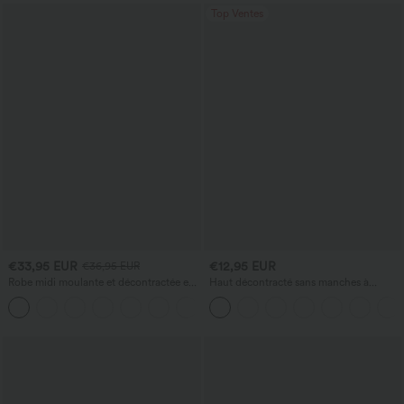
Top Ventes
€33,95 EUR
€12,95 EUR
€36,95 EUR
Robe midi moulante et décontractée en
Haut décontracté sans manches à
dentelle, froncée et à laçage
encolure en V, orné
+7