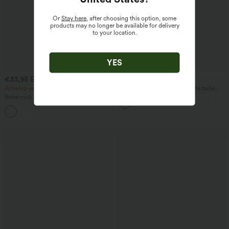
Or
Stay here
, after choosing this option, some
products may no longer be available for delivery
to your location.
YES
€33,95 EUR
€42,95 EUR
€40,95 EUR
€58,95 EUR
Achetez-en 2 pour 60,42 €
Halara Flex™ jean décontracté taille
haute à effet gainant, coupe large, avec
Robe midi de travail moulante, sans
poches
manches, à col montant et à motif