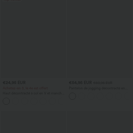
€24,95 EUR
€54,95 EUR
€60,95 EUR
Achetez-en 3, le 4e est offert
Pantalon de jogging décontracté en
French terry à imprimé denim, taille mi-
Haut décontracté à col en V et manches
haute, style jean, avec poches
longues
+1