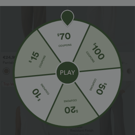
€24,95 EUR
€33,95 EUR
€40,95 EUR
Pantalon décontracté taille haute à
Pantalon de travail ample taille mi-
cordon, coupe large en mélange de lin,
haute, coupe « barrel » (jambe en forme
+5
avec poches
de tonneau) avec poches
Top Ventes
Top Ventes