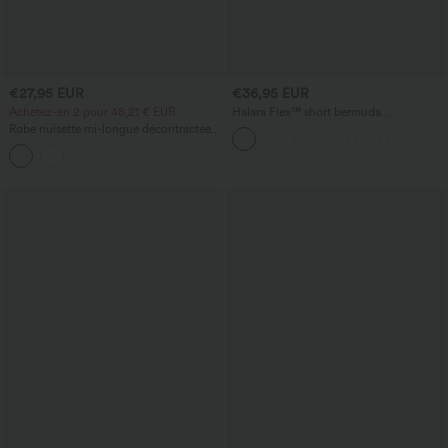
€27,95 EUR
€36,95 EUR
Achetez-en 2 pour 48,21 € EUR
Halara Flex™ short bermuda
décontracté en jean lavé, taille haute,
Robe nuisette mi-longue décontractée à
avec poches et ourlet roulotté
cordon, ourlet fendu incurvé