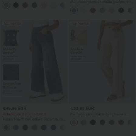
décontractée midi fluide à ourlet haut-
Pull décontracté en maille gaufrée, col
+7
bas, séchage rapide
rond et manches courtes.
Top Ventes
Top Ventes
€45,95 EUR
€33,95 EUR
Achetez-en 2 pour 60,42 €
Pantalon décontracté taille haute à
jambe droite, effet lin, avec poches
Halara Flex™ jean délavé décontracté
taille haute à poches, coupe baggy à
+2
jambe large