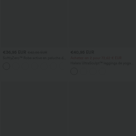
€36,95 EUR
€40,95 EUR
€42,95 EUR
SoftlyZero™ Robe active en peluche dos
Achetez-en 2 pour 72,62 € EUR
nu — Édition Hyper Facile
Halara UltraSculpt™ leggings de yoga
+29
taille haute, effet ventre plat, à bande
latérale, évasés 7/8