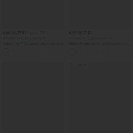
€40,95 EUR
€33,95 EUR
€48,95 EUR
Achetez-en 2 pour 60,42 €
Achetez-en 2 pour 60,42 €
Halara Flex™ Salopette décontractée en
Robe-chemise mi-longue décontractée
denim lavé à encolure en V avec poche
à col, mancherons, ceinturée, ourlet
+1
fendu incurvé et poches
Top Ventes