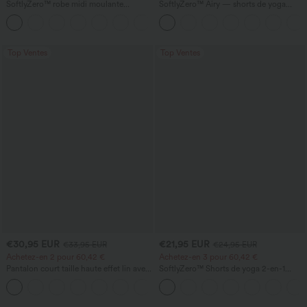
SoftlyZero™ robe midi moulante
SoftlyZero™ Airy — shorts de yoga
InstantCool, légère, à encolure carrée,
super taille haute 2-en-1 InstantCool
+6
dos nu, corsetée, froncée avec fente —
avec poches
pour demoiselles d'honneur et invitées
de mariage
Top Ventes
Top Ventes
€30,95 EUR
€21,95 EUR
€33,95 EUR
€24,95 EUR
Achetez-en 2 pour 60,42 €
Achetez-en 3 pour 60,42 €
Pantalon court taille haute effet lin avec
SoftlyZero™ Shorts de yoga 2-en-1
poche zippée
InstantCool, super taille haute, aérés, 5''
+7
avec poches — longueur allongée