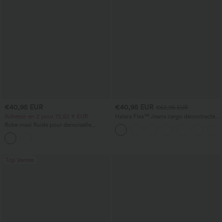
€40,95 EUR
€40,95 EUR
€52,95 EUR
Achetez-en 2 pour 72,62 € EUR
Halara Flex™ Jeans cargo décontractés
taille mi-haute, jambes droites, avec
Robe maxi fluide pour demoiselle
poches
d'honneur et invitée de mariage, col en
V profond, manches à volants, fente,
soutien-gorge intégré et poches
Top Ventes