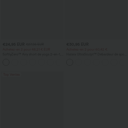
€24,95 EUR
€30,95 EUR
€27,95 EUR
Achetez-en 2 pour 48,21 € EUR
Achetez-en 2 pour 60,42 €
SoftlyZero™ Airy short de yoga 2-en-1,
Halara UltraSculpt™ Débardeur de sport
super taille haute, InstantCool, 9" avec
à col rond et ourlet arrondi
+10
poches
Top Ventes