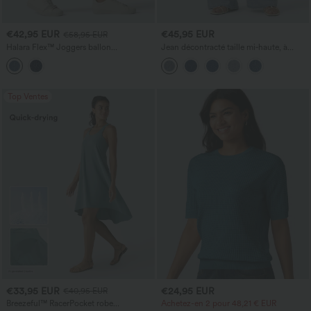
€42,95 EUR
€45,95 EUR
€58,95 EUR
Halara Flex™ Joggers ballon
Jean décontracté taille mi‑haute, à
décontractés en jean, taille mi-haute,
cordon de serrage, avec poches
avec poches
Top Ventes
€33,95 EUR
€24,95 EUR
€40,95 EUR
Breezeful™ RacerPocket robe
Achetez-en 2 pour 48,21 € EUR