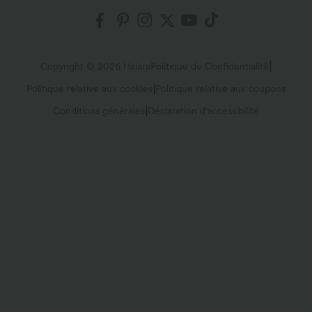
Mes commandes
Envois et douane
Blog
Programme partenaire
Suivre ma commande
Politique de retour
|
Copyright © 2026 Halara
Politique de Confidentialité
|
Politique relative aux cookies
Politique relative aux coupons
Détails du compte
FAQs
|
Conditions générales
Déclaration d'accessibilité
Changer le mot de passe
Guide de taille
Plan du site