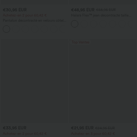
€30,95 EUR
€48,95 EUR
€58,95 EUR
Achetez-en 2 pour 60,42 €
Halara Flex™ jean décontracté taille
basse, poches zippées, délavé, coupe
Pantalon décontracté en velours côtelé,
baggy à jambe large
taille mi-haute, poche zippée
+7
Top Ventes
€33,95 EUR
€21,95 EUR
€24,95 EUR
Achetez-en 2 pour 60,42 €
Achetez-en 3 pour 60,42 €