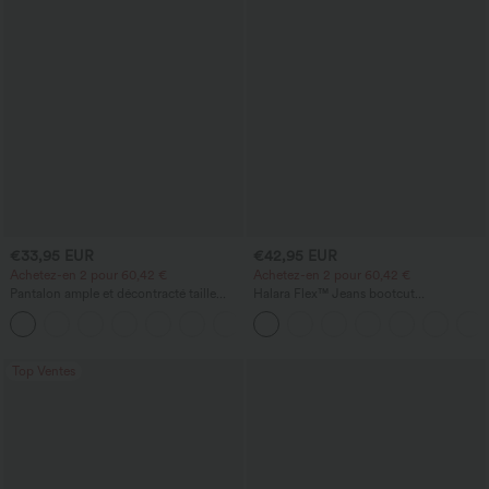
€33,95 EUR
€42,95 EUR
Achetez-en 2 pour 60,42 €
Achetez-en 2 pour 60,42 €
Pantalon ample et décontracté taille
Halara Flex™ Jeans bootcut
haute à cordon, avec poches et jambes
décontractés taille haute, effet délavé,
+2
larges
avec poches
Top Ventes