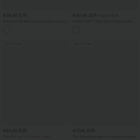
€33,95 EUR
€40,95 EUR
€52,95 EUR
Robe courte décontractée sans manches
Halara Flex™ Jean décontracté taille
à encolure ronde, avec soutien‑gorge
haute, jambe droite, délavé, avec poches
intégré et ourlet à volants
Top Ventes
Top Ventes
€24,95 EUR
€17,95 EUR
Achetez-en 3, le 4e est offert
Top de yoga et sport à encolure ronde,