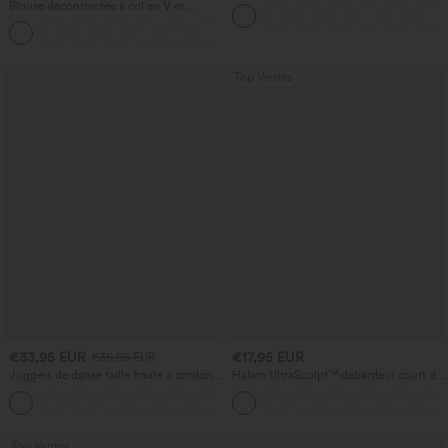
manches courtes, à fronces, effet
Blouse décontractée à col en V et
rafraîchissant au toucher - UPF50+
manches courtes bouffantes
Top Ventes
€33,95 EUR
€17,95 EUR
€36,95 EUR
Joggers de danse taille haute à cordon,
Halara UltraSculpt™ débardeur court de
effet froncé, coupe fuselée, à séchage
yoga dos nu torsadé à bretelles doubles
rapide et toucher frais, avec poches —
UPF40+
Top Ventes