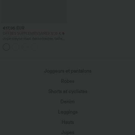
€17,95 EUR
OFFRES SUPPLÉMENTAIRES 12,18 €
Jupe crayon maxi décontractée, taille
haute, froncée, extensible, aspect satiné,
à effet rafraîchissant instantané
Joggeurs et pantalons
Robes
Shorts et cyclistes
Denim
Leggings
Hauts
Jupes