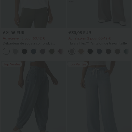
€21,95 EUR
€33,95 EUR
Achetez-en 3 pour 60,42 €
Achetez-en 2 pour 60,42 €
Débardeur de yoga à col rond, à
Halara Flex™ Pantalon de travail taille
fronces, effet rafraîchissant - UPF50+
haute sculptant la silhouette, gainant la
+16
taille, avec poches, jambe large en
micro-gaufre
Top Ventes
Top Ventes