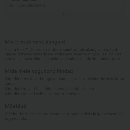
Osta 2, saa 1 tasuta
Ainult 27,00 eurot 
Mis eristab meie kangaid
Halara Flex™ Denim on ümberdisainitud teksakangas, mis toob
igapäevastesse teksadesse athleisure-taseme mugavuse. Pehme
venivus ja paindlikkus võimaldavad vabalt liikuda ilma piiranguteta.
Mida meie kogukond hindab
Kliendid armastavad mugavat kangast, mis sobib kandmiseks kogu
päeva.
Kliendid kiidavad täiuslikku istuvust ja stiilset disaini.
Kliendid kiidavad selle uskumatut venivust.
Mõeldud
Mõeldud reisimiseks, puhkusteks, tööpäevadeks ja igapäevasteks
tegevusteks