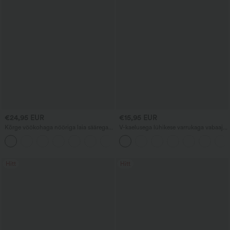
€24,95 EUR
€15,95 EUR
Kõrge vöökohaga nööriga laia säärega
V-kaelusega lühikese varrukaga vabaaja
linasegusest vabaajapüksid taskutega
t-särk
+5
Hitt
Hitt