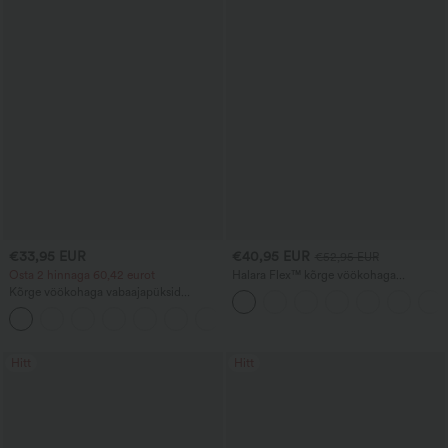
€33,95 EUR
€40,95 EUR
€52,95 EUR
Osta 2 hinnaga 60,42 eurot
Halara Flex™ kõrge vöökohaga
taskutega sirge säärega pestud
Kõrge vöökohaga vabaajapüksid
vabaajateksad
nööriga ja taskutega, laia säärega ja
+2
lahtise istuvusega
Hitt
Hitt