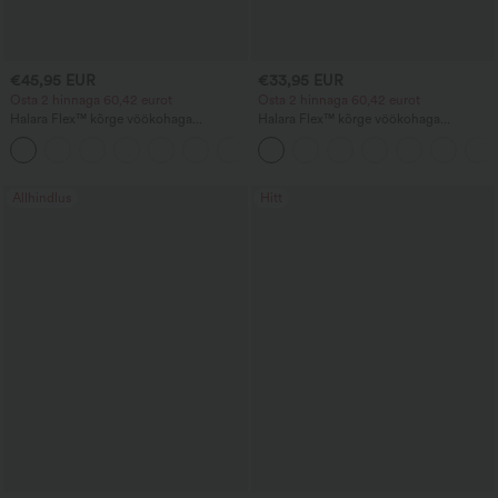
€45,95 EUR
€33,95 EUR
Osta 2 hinnaga 60,42 eurot
Osta 2 hinnaga 60,42 eurot
Halara Flex™ kõrge vöökohaga
Halara Flex™ kõrge vöökohaga
taskutega lahtised laia säärega pesuga
tööpüksid, kehakuju siluvad, vööd
+2
töödeldud vabaaja teksad
salendavad, taskutega, laia säärega,
mikro-vahvliga kangas
Allhindlus
Hitt