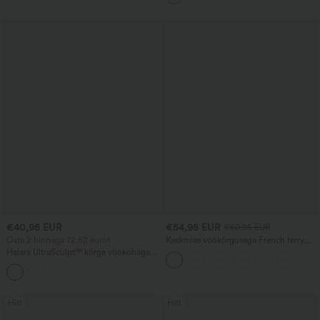
€40,95 EUR
€54,95 EUR
€60,95 EUR
Osta 2 hinnaga 72,62 eurot
Keskmise vöökõrgusega French terry
vabaaja dressipüksid denimi mustriga,
Halara UltraSculpt™ kõrge vöökohaga
jeans‑stiilis, taskutega
joogaleggingsid, mis toetavad kõhtu,
küljeribaga ja 7/8 laieneva säärega
Hitt
Hitt