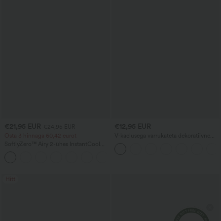
€21,95 EUR
€12,95 EUR
€24,95 EUR
Osta 3 hinnaga 60,42 eurot
V-kaelusega varrukateta dekoratiivne
igapäevane topp
SoftlyZero™ Airy 2-ühes InstantCool
joogashortsid väga kõrge vöökohaga,
+20
5'' taskutega - pikem pikkus
Hitt