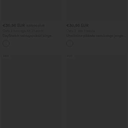
€30,95 EUR
€30,95 EUR
€33,95 EUR
Osta 2 hinnaga 48,21 eurot
Osta 2, saa 1 tasuta
DayStretch vabaajapüksid kõrge
Üheõlaline pikkade varrukatega jooga-
vöökohaga, taskutega ja sirge säärega
sporditopp pöidlaauguga, kaareva
+23
äärega (esiosa lühem, tagaosa pikem),
kiirekuivav, sisseehitatud rinnahoidjaga
Hitt
Hitt