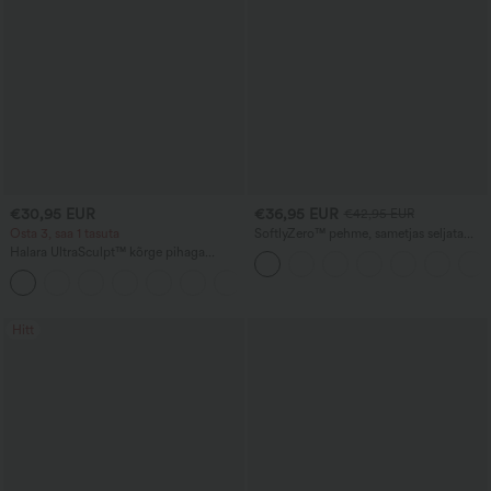
€30,95 EUR
€36,95 EUR
€42,95 EUR
Osta 3, saa 1 tasuta
SoftlyZero™ pehme, sametjas seljata
sportkleit — Väga lihtne väljaanne
Halara UltraSculpt™ kõrge pihaga
kujundavad treeningleggingid
+16
kõhukontrolliga ja taskutega
Hitt