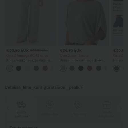
€30,95 EUR
€24,95 EUR
€33,95
€33,95 EUR
Osta 2 hinnaga 60,42 eurot
Osta 2, saa 1 tasuta
Osta 2, sa
Kõrge vöökohaga, paelaga ja
Ümmarguse kaelusega, lõdva
Halara Ul
taskutega laia säärega lohvakad
lõikega vabaaja-pluus laia
vöökohaga
+16
vabaajapüksid linase
varrukaga.
tagumikku
tunnetusega.
vormiv t
treeningl
Detailse_lehe_konfiguratsiooni_pealkiri
Tasuta
Tasuta
Allahindlus
Erikupong
kingitused
saatmine
Osta 2, saa 1 tasuta
OSTA 2 99 $ EES