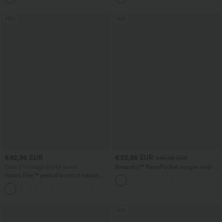
Hitt
Hitt
€42,95 EUR
€33,95 EUR
€40,95 EUR
Osta 2 hinnaga 60,42 eurot
Breezeful™ RacerPocket voogav midi-
kleit kõrg-madal lõikega, kiiresti kuivav
Halara Flex™ pestud bootcut teksad,
ja vabaajaliseks kandmiseks
kõrge vöökohaga ja taskutega
+5
Hitt