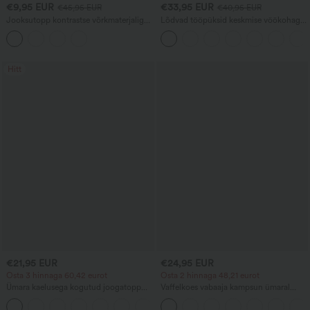
€9,95 EUR
€33,95 EUR
€45,95 EUR
€40,95 EUR
Jooksutopp kontrastse võrkmaterjaliga
Lõdvad tööpüksid keskmise vöökohaga,
ja kaarja äärega
taskutega ja tünnjasääreosaga
Hitt
€21,95 EUR
€24,95 EUR
Osta 3 hinnaga 60,42 eurot
Osta 2 hinnaga 48,21 eurot
Ümara kaelusega kogutud joogatopp
Vaffelkoes vabaaja kampsun ümaral
jahutava puudutusega - UPF50+
kaelusel ja lühikeste varrukatega
+16