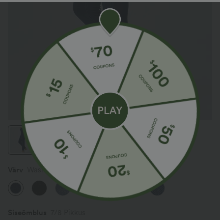
Värv
Washed Denim Navy Blue
Siseõmblus
7/8 Pikkus