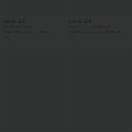
€24,95 EUR
€30,95 EUR
Osta 3, saa 1 tasuta
Osta 2 hinnaga 60,42 eurot
V-kaelusega puhvis lühikeste
InstantCool joogatopp U-kaeluse ja
varrukatega vabaaja pluus
kõvera alläärega - UPF50+