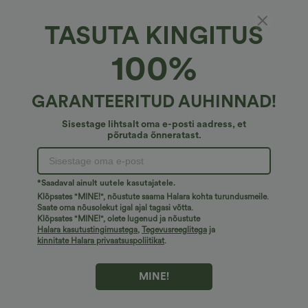
TASUTA KINGITUS
Halara Flex™ teksariie*
100%
Halara Flex™ kõrge vöökohaga taskutega
denimist tööleggingid
€40,95 EUR
GARANTEERITUD AUHINNAD!
Sisestage lihtsalt oma e-posti aadress, et
põrutada õnneratast.
*Saadaval ainult uutele kasutajatele.
Klõpsates "MINE!", nõustute saama Halara kohta turundusmeile.
Saate oma nõusolekut igal ajal tagasi võtta.
Klõpsates "MINE!", olete lugenud ja nõustute
Halara kasutustingimustega
,
Tegevusreeglitega
ja
kinnitate Halara privaatsuspoliitikat
.
MINE!