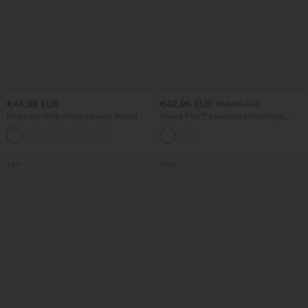
€45,95 EUR
€42,95 EUR
€58,95 EUR
Keskmise vöökohaga vabaaja teksad
Halara Flex™ keskmise vöökohaga
nööriga ja taskutega
denimist vabaaja balloon-jogger-püksid
taskutega
Hitt
Hitt