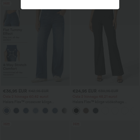
Hitt
Hitt
€36,95 EUR
€24,95 EUR
€42,95 EUR
€30,95 EUR
Osta 2 hinnaga 60,42 eurot
Osta 2 hinnaga 48,21 eurot
Halara Flex™ crossover kõrge
Halara Flex™ kõrge vöökohaga
vöökohaga, kõhtu toestavad vabaaja
tööpüksid tagumise küljetasku ja veidi
+1
sirge säärega teksad taskutega
laienevate säärtega
Hitt
Hitt