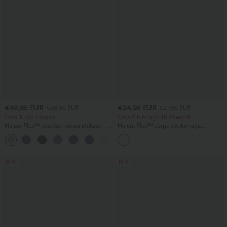
€42,95 EUR
€24,95 EUR
€58,95 EUR
€27,95 EUR
Osta 3, saa 1 tasuta
Osta 2 hinnaga 48,21 eurot
Halara Flex™ pesutud vabaajateksad –
Halara Flex™ kõrge vöökohaga
asümmeetrilised, madala vöökohaga,
taskutega laia säärega vafliriidega
+5
tõmblukuga taskutega, lahtise lõike ja
tööpüksid
laiade säärtega
Hitt
Hitt