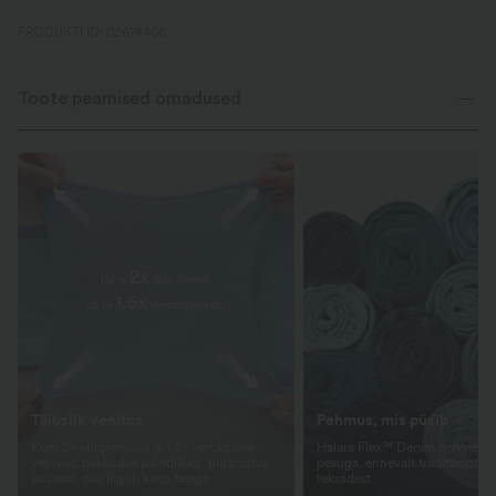
PRODUKTI ID: 02674400
Toote peamised omadused
Täiuslik venitus
Pehmus, mis püsib
Kuni 2× külgvenivus ja 1,5× vertikaalne
Halara Flex™ Denim pehmenda
venivus, pakkudes paindlikku, piiramatut
pesuga, erinevalt traditsioonili
istuvust, mis liigub koos teiega.
teksadest.