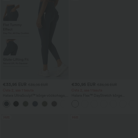
€33,95 EUR
€30,95 EUR
€36,95 EUR
€36,95 EUR
Osta 2, saa 1 tasuta
Osta 2, saa 1 tasuta
Halara UltraSculpt™ kõrge vöökohaga,
Halara Flex™ DayStretch kõrge
kortsutatud tagumikku tõstev ja kõhtu
vöökohaga tööpüksid taskute ja sirgete
+12
vormiv taskuga kujundavad
säärtega
treeninglegginsid
Hitt
Hitt