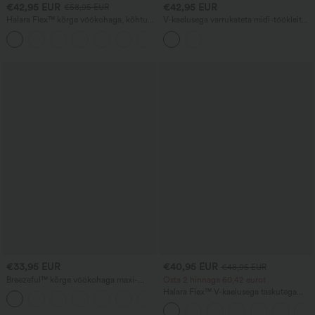
€42,95 EUR
€42,95 EUR
€58,95 EUR
Halara Flex™ kõrge vöökohaga, kõhtu
V-kaelusega varrukateta midi-töökleit
siluvad laia säärega vabaajateksad
kahepoolselt avatava tõmblukuga ja
taskutega
taskutega.
€33,95 EUR
€40,95 EUR
€48,95 EUR
Breezeful™ kõrge vöökohaga maxi-
Osta 2 hinnaga 60,42 eurot
seelik, high-low lõikega (lühike ees,
Halara Flex™ V-kaelusega taskutega
+8
pikem taga) volangiga, 2-ühes, lendlev,
pestud teksast vabaaja kombinesoon
kiiresti kuivav, igapäevane, tavaline lõige