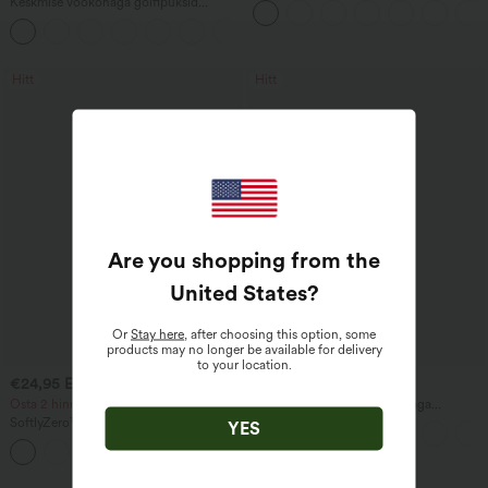
Keskmise vöökohaga golfipüksid
tõmblukuga ning laieneva sääreosaga
nööriga, kaarja allääriga, kiiresti
+2
kuivavast materjalist, kitseneva lõikega
ja taskutega — UPF40+
Hitt
Hitt
Are you shopping from the
United States
?
Or
Stay here
, after choosing this option, some
products may no longer be available for delivery
to your location.
€24,95 EUR
€36,95 EUR
€27,95 EUR
€42,95 EUR
Osta 2 hinnaga 48,21 eurot
Halara Flex™ kõrge vöökohaga
taskutega ühevärvilised tööpüksid
SoftlyZero™ Airy 2-ühes InstantCool
YES
kitseneva säärega
jooga lühikesed püksid, ülikõrge
+23
vöökohaga, 7" taskutega