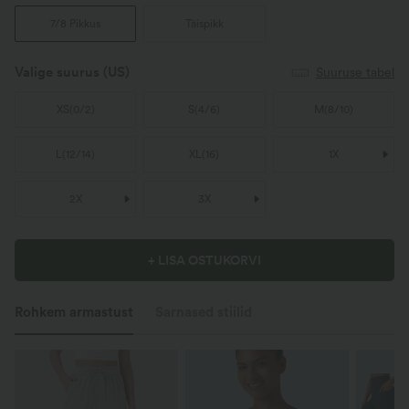
7/8 Pikkus
Täispikk
Valige suurus
(US)
Suuruse tabel
XS
(
0/2
)
S
(
4/6
)
M
(
8/10
)
L
(
12/14
)
XL
(
16
)
1X
2X
3X
+ LISA OSTUKORVI
Rohkem armastust
Sarnased stiilid