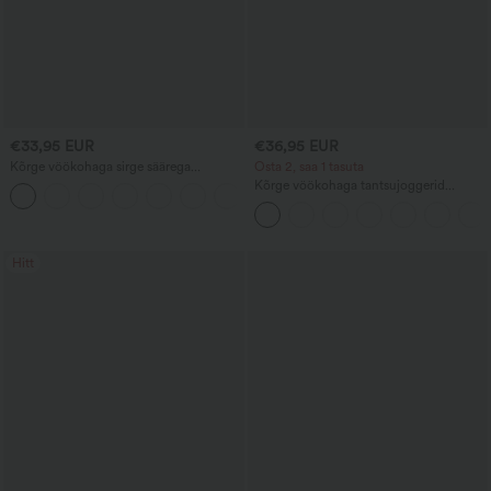
€33,95 EUR
€36,95 EUR
Kõrge vöökohaga sirge säärega
Osta 2, saa 1 tasuta
vabaajapüksid linase tundega ja
Kõrge vöökohaga tantsujoggerid
+5
taskutega
paelaga, kokkukurrutatud, kitseneva
lõikega, kiiresti kuivavad, jahutava
puudutusega, taskutega - UPF40+
Hitt