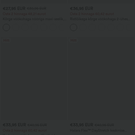
€27,95 EUR
€36,95 EUR
€30,95 EUR
Osta 2 hinnaga 48,21 eurot
Osta 2 hinnaga 60,42 eurot
Kõrge vöökohaga nööriga maxi-seelik,
Ristlõikega kõrge vöökohaga 2-ühes
linase tunnetusega, vabaajastiil
narmastega servaga keha järgiv mini-
seemisnahast peoseelik
Hitt
Hitt
€33,95 EUR
€33,95 EUR
€40,95 EUR
€40,95 EUR
Osta 2 hinnaga 60,42 eurot
Halara Flex™ DayStretch keskmise
tõusuga tööpüksid küljetasku ja