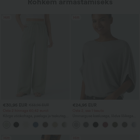
Rohkem armastamiseks
Hitt
Hitt
€30,95 EUR
€24,95 EUR
€33,95 EUR
Osta 2 hinnaga 60,42 eurot
Osta 2, saa 1 tasuta
Kõrge vöökohaga, paelaga ja taskutega
Ümmarguse kaelusega, lõdva lõikega
laia säärega lohvakad vabaajapüksid
vabaaja-pluus laia varrukaga.
+16
linase tunnetusega.
Hitt
Hitt