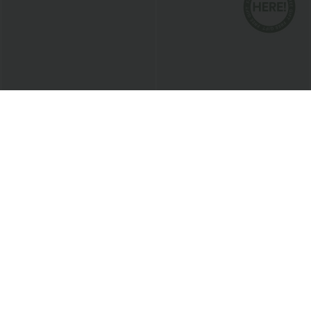
€17,95 EUR
€33,95 EUR
Jooga- ja sporditopp ümar kaelus,
Osta 2 hinnaga 60,42 eurot
lühikeste varrukatega, volditud
Särk-kleit kraega, lühikeste varrukatega,
+11
detailidega ja jahutava puudutusega -
vöökohaga, kõvera lõhikuga midi-
UPF50+
pikkuses vabaaja kleit taskutega