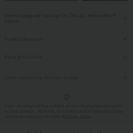
Denim Designed for Days On The Go, Halara Flex™
Denim
Mõeldud väljanägemisega denimisarnaseks, innovatiivne athleisure'i
tundega. Halara Flex™ Denim pakub venivust ja pehmust, mis võimaldab
Product Features
sul liikuda piiranguteta.
Kang ja hoolitsus
Nelivõimalik venitus
Pehme
Mugav nagu legiinsid
Kergekaaluline
Lihtne tagastamine 30 päeva jooksul
Logo on integreeritud, mõned stiilid/värvikombinatsioonid
võivad erineda. Võimalik, et mõned saadud esemed võivad
olla kaubamärgiga või mitte.
Rohkem teada