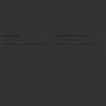
€40,95 EUR
€30,95 EUR
€33,95 EUR
Osta 2 hinnaga 60,42 eurot
Osta 2 hinnaga 60,42 eurot
Paadikaelusega, nahkhiirevarrukatega
DayStretch kõrge vöökohaga laia
vabaajakampsun
säärega vabaajapüksid taskutega
+1
Hitt
Hitt