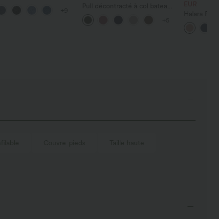
tractés, coupe baggy à
EUR
Pull décontracté à col bateau
+9
large, taille basse
et manches chauve-souris
Halara Fle
trique, poches zippées
+5
travail à ta
large, avec
gaufrée
filable
Couvre-pieds
Taille haute