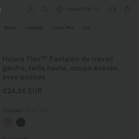
Canada
(
EUR
)
Shorts
Leggings
Curve Plus
Combinaisons
Vestes et
Halara Flex™ Pantalon de travail
gaufré, taille haute, coupe évasée,
avec poches
€24,95 EUR
Couleur
Rose Tan