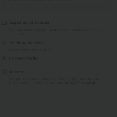
Achetez-en 2, obtenez-en 1 gratuit
Expédition à Canada
Livraison standard gratuite pour les commandes supérieures à
€66,52 EUR
Politique de retour
Retours faciles sous 30 jours
Paiement facile
À noter
Le logo est en cours d’intégration. Selon le style ou la couleur,
l’article reçu peut être livré avec ou sans logo.
En savoir plus