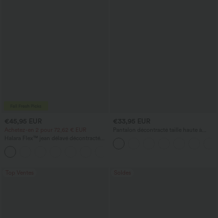
€45,95 EUR
€33,95 EUR
Achetez-en 2 pour 72,62 € EUR
Pantalon décontracté taille haute à
jambe droite, effet lin, avec poches
Halara Flex™ jean délavé décontracté
taille haute à poches, coupe baggy à
+2
jambe large
Top Ventes
Soldes