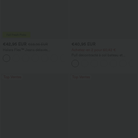
€42,95 EUR
€40,95 EUR
€58,95 EUR
Halara Flex™ Jeans délavés
Achetez-en 2 pour 60,42 €
décontractés, coupe baggy à jambe
Pull décontracté à col bateau et
+5
large, taille basse asymétrique, poches
manches chauve-souris
zippées
Top Ventes
Top Ventes