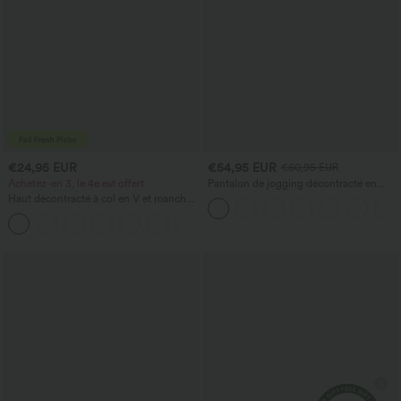
€24,95 EUR
€54,95 EUR
€60,95 EUR
Achetez-en 3, le 4e est offert
Pantalon de jogging décontracté en
French terry à imprimé denim, taille mi-
Haut décontracté à col en V et manches
haute, style jean, avec poches
longues
+1