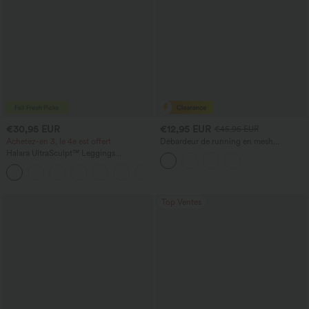
€30,95 EUR
€12,95 EUR
€45,95 EUR
Achetez-en 3, le 4e est offert
Débardeur de running en mesh
contrastant, ourlet arrondi
Halara UltraSculpt™ Leggings
d'entraînement sculptants taille haute,
+16
effet ventre plat, avec poche
Top Ventes