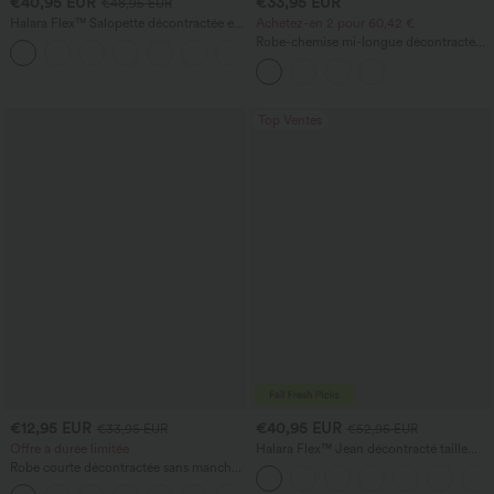
€40,95 EUR
€33,95 EUR
€48,95 EUR
Halara Flex™ Salopette décontractée en
Achetez-en 2 pour 60,42 €
denim lavé à encolure en V avec poche
Robe-chemise mi-longue décontractée
+1
à col, mancherons, ceinturée, ourlet
fendu incurvé et poches
Top Ventes
€12,95 EUR
€40,95 EUR
€33,95 EUR
€52,95 EUR
Offre à durée limitée
Halara Flex™ Jean décontracté taille
haute, jambe droite, délavé, avec poches
Robe courte décontractée sans manches
à encolure ronde, avec soutien‑gorge