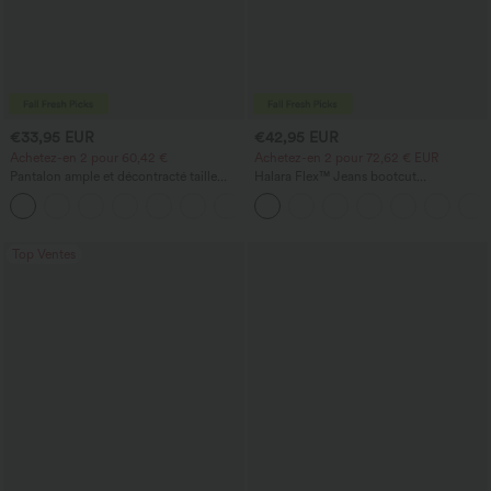
€33,95 EUR
€42,95 EUR
Achetez-en 2 pour 60,42 €
Achetez-en 2 pour 72,62 € EUR
Pantalon ample et décontracté taille
Halara Flex™ Jeans bootcut
haute à cordon, avec poches et jambes
décontractés taille haute, effet délavé,
+2
larges
avec poches
Top Ventes