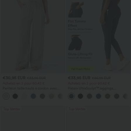
€30,95 EUR
€33,95 EUR
€33,95 EUR
€36,95 EUR
Achetez-en 2 pour 60,42 €
Achetez-en 2 pour 60,42 €
Pantalon taille haute à cordon avec
Halara UltraSculpt™ leggings
poches, jambe large et coupe ample,
d'entraînement taille haute — fronces
+16
style décontracté, effet lin
liftantes pour le fessier, maintien gainant
du ventre et poche
Top Ventes
Top Ventes