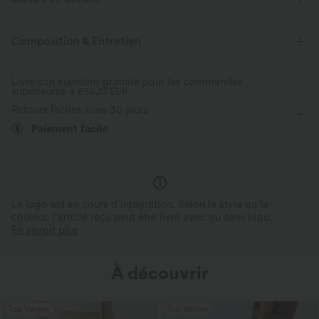
Taille repliable
Enfilable
Décontracté
Rayé
Composition & Entretien
Longueur sol
Taille basse
Évasé
Livraison standard gratuite pour les commandes
supérieures à
Élasticité moyenne
€66,52 EUR
Élasticité quatre directions
Retours faciles sous 30 jours
Coupe ajustée
Paiement facile
Le logo est en cours d’intégration. Selon le style ou la
couleur, l’article reçu peut être livré avec ou sans logo.
En savoir plus
À découvrir
Top Ventes
Top Ventes