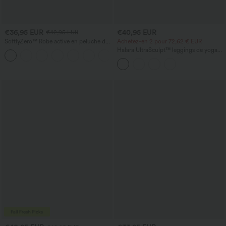
€36,95 EUR
€40,95 EUR
€42,95 EUR
SoftlyZero™ Robe active en peluche dos
Achetez-en 2 pour 72,62 € EUR
nu — Édition Hyper Facile
Halara UltraSculpt™ leggings de yoga
+29
taille haute, effet ventre plat, à bande
latérale, évasés 7/8