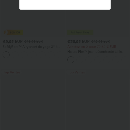
€9,95 EUR
€36,95 EUR
€48,95 EUR
€42,95 EUR
SoftlyZero™ Airy short de yoga 3'' à
Achetez-en 2 pour 72,62 € EUR
taille haute, froncé, InstantCool, avec
Halara Flex™ jean décontracté taille
poches
haute à pan croisé, effet gainant pour le
ventre, coupe droite, avec poches
Top Ventes
Top Ventes