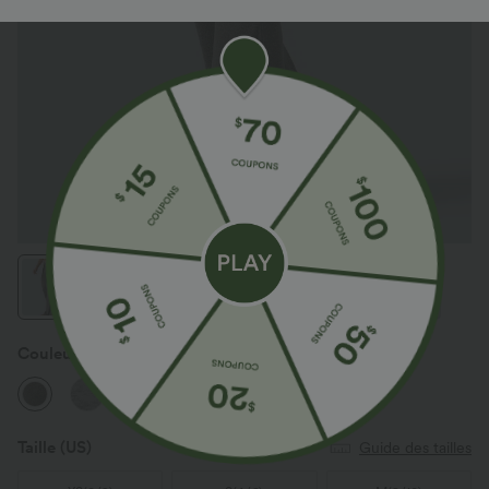
Couleur
Light Coffee Floral Yarn
Taille
(US)
Guide des tailles