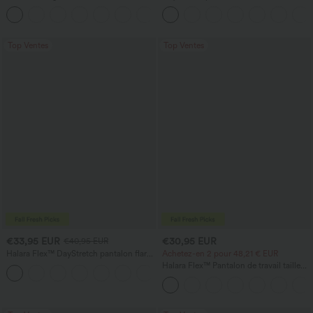
cordon, ourlet incurvé, séchage rapide,
haute avec poches et coupe droite
+2
avec poches — UPF40+
Top Ventes
Top Ventes
€33,95 EUR
€30,95 EUR
€40,95 EUR
Halara Flex™ DayStretch pantalon flare
Achetez-en 2 pour 48,21 € EUR
de travail, taille mi-haute, poche latérale
Halara Flex™ Pantalon de travail taille
+12
zippée
haute avec poche latérale arrière et
légère coupe évasée