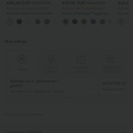
€30,95 EUR
€33,95 EUR
€24,95
€33,95 EUR
€36,95 EUR
Achetez-en 2 pour 60,42 €
Achetez-en 2 pour 60,42 €
Achetez-en
Pantalon taille haute à cordon
Halara UltraSculpt™ leggings
Top décon
avec poches, jambe large et
d'entraînement taille haute —
ronde, m
+16
coupe ample, style décontracté,
fronces liftantes pour le fessier,
et coupe
effet lin
maintien gainant du ventre et
poche
Nos offres
N
Coupon
Cadeaux
LIVRAISON
Vente
E
spécial
gratuits
GRATUITE
Achetez-en 2, obtenez-en 1
ACHETEZ-EN 2 P
gratuit
Seulement 27,00 € 
Achetez-en 2, obtenez-en 1 gratuit
ID de produit 02909664
Coupe et détails