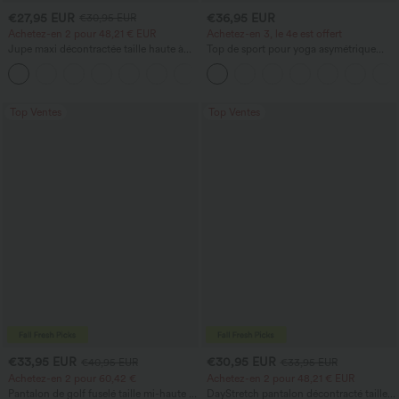
€27,95 EUR
€36,95 EUR
€30,95 EUR
Achetez-en 2 pour 48,21 € EUR
Achetez-en 3, le 4e est offert
Jupe maxi décontractée taille haute à
Top de sport pour yoga asymétrique
cordon, effet lin
(une épaule) à manches longues avec
ouverture pour le pouce, ourlet arrondi
haut-bas, séchage rapide, soutien-gorge
intégré.
Top Ventes
Top Ventes
€33,95 EUR
€30,95 EUR
€40,95 EUR
€33,95 EUR
Achetez-en 2 pour 60,42 €
Achetez-en 2 pour 48,21 € EUR
Pantalon de golf fuselé taille mi-haute à
DayStretch pantalon décontracté taille