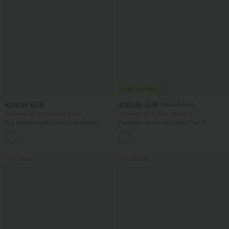
€24,95 EUR
€30,95 EUR
€36,95 EUR
Achetez-en 3, le 4e est offert
Achetez-en 2 pour 60,42 €
Top décontracté à encolure ronde,
Pantalon de travail Halara Flex™
manches chauve-souris et coupe ample
DayStretch à taille haute, avec poches et
+1
coupe droite
Top Ventes
Top Ventes