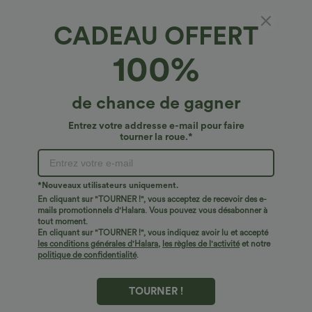
CADEAU OFFERT
Pantalon évasé décontracté à taille basse
100%
avec taille rabattable, à rayures et effet chiné
€27,95 EUR
de chance de gagner
Entrez votre addresse e-mail pour faire
tourner la roue.*
*Nouveaux utilisateurs uniquement.
En cliquant sur "TOURNER !", vous acceptez de recevoir des e-
mails promotionnels d'Halara. Vous pouvez vous désabonner à
tout moment.
En cliquant sur "TOURNER !", vous indiquez avoir lu et accepté
les conditions générales d'Halara
,
les règles de l'activité
et notre
politique de confidentialité
.
TOURNER !