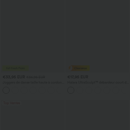
€33,95 EUR
€17,95 EUR
€36,95 EUR
Joggers de danse taille haute à cordon,
Halara UltraSculpt™ débardeur court de
effet froncé, coupe fuselée, à séchage
yoga dos nu torsadé à bretelles doubles
rapide et toucher frais, avec poches —
UPF40+
Top Ventes