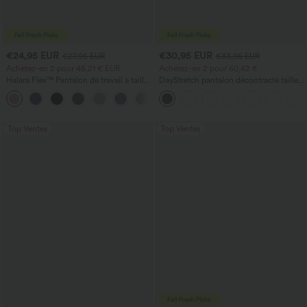
€24,95 EUR
€30,95 EUR
€27,95 EUR
€33,95 EUR
Achetez-en 2 pour 48,21 € EUR
Achetez-en 2 pour 60,42 €
Halara Flex™ Pantalon de travail à taille
DayStretch pantalon décontracté taille
haute, jambe large, avec poches, en
haute à jambe en forme de tonneau
+21
maille gaufrée
avec poches
Top Ventes
Top Ventes