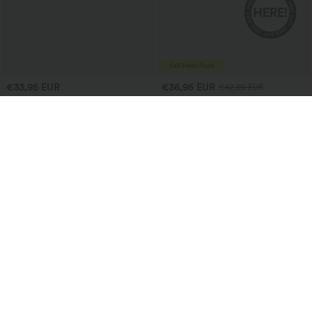
€33,95 EUR
€36,95 EUR
€42,95 EUR
Breezeful™ Jupe maxi taille haute 2-en-
Achetez-en 2 pour 72,62 € EUR
1, fluide, à volants, ourlet asymétrique
Halara Flex™ pantalon de travail droit,
+8
(high-low), à séchage rapide, style
taille mi-haute, avec poches
décontracté, coupe régulière