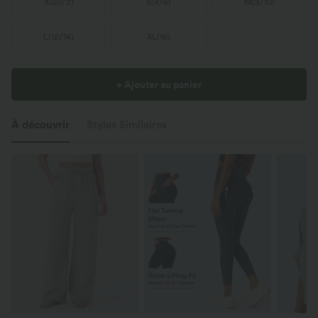
XS
(
0/2
)
S
(
4/6
)
M
(
8/10
)
L
(
12/14
)
XL
(
16
)
+ Ajouter au panier
À découvrir
Styles Similaires