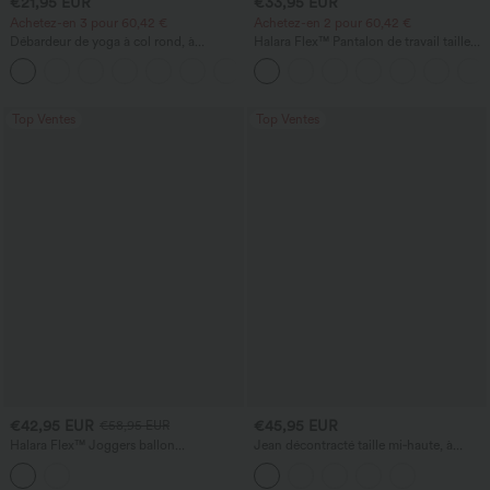
€21,95 EUR
€33,95 EUR
Achetez-en 3 pour 60,42 €
Achetez-en 2 pour 60,42 €
Débardeur de yoga à col rond, à
Halara Flex™ Pantalon de travail taille
fronces, effet rafraîchissant - UPF50+
haute sculptant la silhouette, gainant la
+16
taille, avec poches, jambe large en
micro-gaufre
Top Ventes
Top Ventes
€42,95 EUR
€45,95 EUR
€58,95 EUR
Halara Flex™ Joggers ballon
Jean décontracté taille mi‑haute, à
décontractés en jean, taille mi-haute,
cordon de serrage, avec poches
avec poches