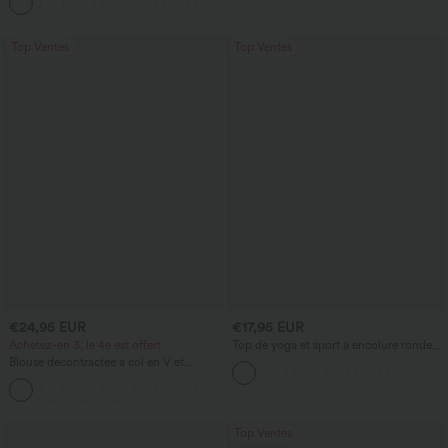
intégré et ourlet à volants
Top Ventes
Top Ventes
€24,95 EUR
€17,95 EUR
Achetez-en 3, le 4e est offert
Top de yoga et sport à encolure ronde,
manches courtes, à fronces, effet
Blouse décontractée à col en V et
rafraîchissant au toucher - UPF50+
manches courtes bouffantes
Top Ventes