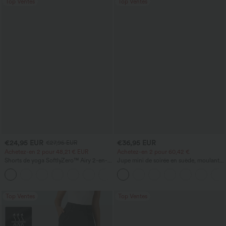
Top Ventes
Top Ventes
€24,95 EUR
€36,95 EUR
€27,95 EUR
Achetez-en 2 pour 48,21 € EUR
Achetez-en 2 pour 60,42 €
Shorts de yoga SoftlyZero™ Airy 2-en-1
Jupe mini de soirée en suède, moulante,
InstantCool, super taille haute, 7" avec
taille haute croisée 2-en-1 avec ourlet à
+23
poches
franges
Top Ventes
Top Ventes