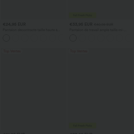
€24,95 EUR
€33,95 EUR
€40,95 EUR
Pantalon décontracté taille haute à
Pantalon de travail ample taille mi-
cordon, coupe large en mélange de lin,
haute, coupe « barrel » (jambe en forme
+5
avec poches
de tonneau) avec poches
Top Ventes
Top Ventes