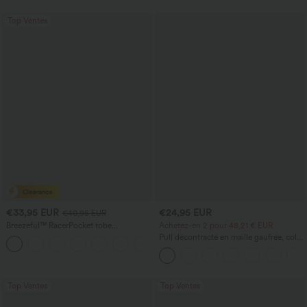
Top Ventes
€33,95 EUR
€24,95 EUR
€40,95 EUR
Breezeful™ RacerPocket robe
Achetez-en 2 pour 48,21 € EUR
décontractée midi fluide à ourlet haut-
Pull décontracté en maille gaufrée, col
+7
bas, séchage rapide
rond et manches courtes.
Top Ventes
Top Ventes