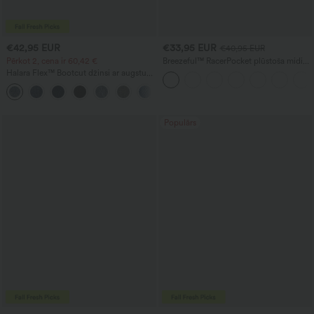
€42,95 EUR
€33,95 EUR
€40,95 EUR
Pērkot 2, cena ir 60,42 €
Breezeful™ RacerPocket plūstoša midi
kleita ar asimetrisku (high-low)
Halara Flex™ Bootcut džinsi ar augstu
griezumu, ātri žūstoša, ikdienas
vidukli, kabatām un mazgātu izskatu
+5
ikdienai
Populārs