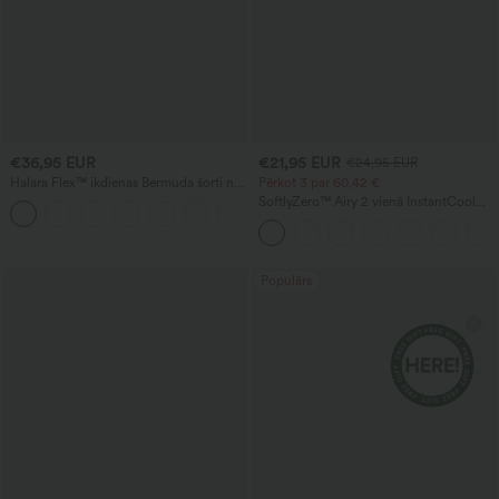
€36,95 EUR
€21,95 EUR
€24,95 EUR
Halara Flex™ ikdienas Bermuda šorti no
Pērkot 3 par 60,42 €
izmazgāta džinsa ar augstu jostasvietu,
SoftlyZero™ Airy 2 vienā InstantCool
kabatām un uzlocītu apmali
joga šorti ar īpaši augstu vidukli un
kabatām
Populārs