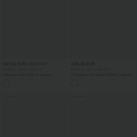
€27,95 EUR
€36,95 EUR
€30,95 EUR
Pērkot 2, cena ir 48,21 €
Pērkot 2, cena ir 60,42 €
Ikdienas maxi svārki ar augstu
Zamšādas mini svārki ballītei, pieguļošs
jostasvietu, aukliņu un linu sajūtu
siluets, ar krustotu priekšpusi, augstu
jostasvietu, 2 vienā un apakšmalu ar
bārkstīm.
Populārs
Populārs