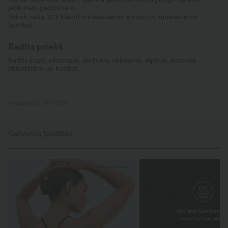
jebkuram gadījumam.
Vairāk nekā 323 klienti mīl iebūvētos šortus un kabatas ērtai
kustībai.
Radīts priekš
Radīts jogai, pilatesam, darījumu veikšanai, atpūtai, ikdienas
aktivitātēm un kustībā
Produkta ID: 02613159
Galvenās īpašības