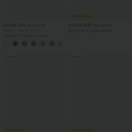
€24,95 EUR
€36,95 EUR
€27,95 EUR
€42,95 EUR
Pērkot 2, cena ir 48,21 €
Halara Flex™ augsta vidukļa
vienkrāsainas darba bikses ar kabatām
SoftlyZero™ elpojoši 2 vienā
un šaurinātu piegriezumu
InstantCool jogas šorti ar ļoti augstu
+23
vidukli, 7" garumā, ar kabatām
Populārs
Populārs