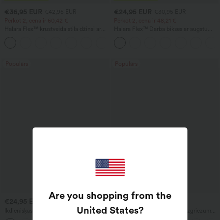
€36,95 EUR
€24,95 EUR
€42,95 EUR
€30,95 EUR
Pērkot 2, cena ir 60,42 €
Pērkot 2, cena ir 48,21 €
Halara Flex™ krustveida stila džinsi ar
Halara Flex™ Darba bikses ar augstu
augstu vidukli, vēdera formēšanu,
jostasvietu, aizmugures kabatu un
+1
ikdienas taisnu piegriezumu un kabatām
nedaudz izplestām kājām
Populārs
Populārs
Are you shopping from the
€24,95 EUR
€15,95 EUR
United States
?
Ikdienišķas bikses ar augstu jostas vietu,
Ikdienas T-krekls ar V-veida izgriezumu
aukliņu un platām kājām, no lina
un īsām piedurknēm