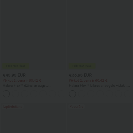
€45,95 EUR
€33,95 EUR
Pērkot 2, cena ir 60,42 €
Pērkot 2, cena ir 60,42 €
Halara Flex™ džinsi ar augstu
Halara Flex™ bikses ar augstu vidukli,
jostasvietu, kabatām, brīvu siluetu un
ķermeņa kontūru veidojošas, viduku
+2
platām kājām, ar mazgātu ikdienas
slaidojošas, ar kabatām, ar plašām
izskatu
kājām, no mikro vafeļu auduma,
piemērotas darbam
Izpārdošana
Populārs