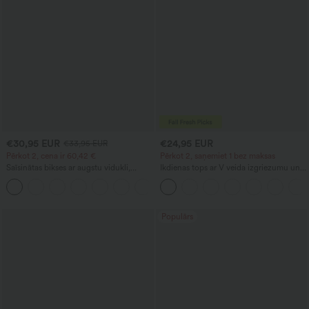
€30,95 EUR
€24,95 EUR
€33,95 EUR
Pērkot 2, cena ir 60,42 €
Pērkot 2, saņemiet 1 bez maksas
Saīsinātas bikses ar augstu vidukli,
Ikdienas tops ar V veida izgriezumu un
kabatu ar rāvējslēdzēju un lina faktūru
garām piedurknēm
+7
Populārs