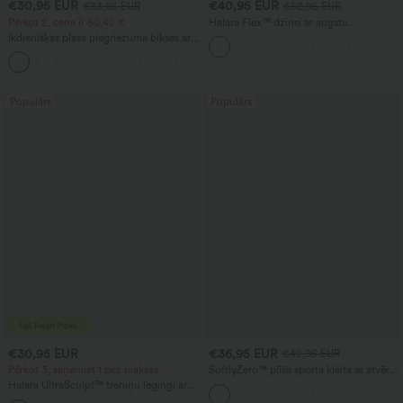
€30,95 EUR
€40,95 EUR
€33,95 EUR
€52,95 EUR
Pērkot 2, cena ir 60,42 €
Halara Flex™ džinsi ar augstu
jostasvietu, kabatām un taisnām kājām
Ikdienišķas plaša piegriezuma bikses ar
ar izmazgātu, ikdienišķu izskatu
augstu jostasvietu, auklu un kabatām
+2
Populārs
Populārs
€30,95 EUR
€36,95 EUR
€42,95 EUR
Pērkot 3, saņemiet 1 bez maksas
SoftlyZero™ plīša sporta kleita ar atvērtu
muguru - izdevums 'Easy Peezy'
Halara UltraSculpt™ treniņu legingi ar
augstu vidukli, vēdera kontroles un