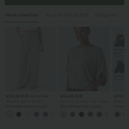
Vairāk mīlestības
Buy 2 for €72,62 EUR
Līdzīgi stili
€30,95 EUR
€24,95 EUR
€33,95
€33,95 EUR
Pērkot 2, cena ir 60,42 €
Pērkot 2, saņemiet 1 bez maksas
Pērkot 2,
Ikdienišķas bikses ar augstu
Brīvs ikdienas tops ar apaļu
Halara Ul
jostasvietu, auklu un kabatām, ar
izgriezumu un platām 'batwing'
legingi ar
+16
platu brīvu kāju piegriezumu, ar
piedurknēm
formējoši,
lina sajūtu
savelkošu
sēžamviet