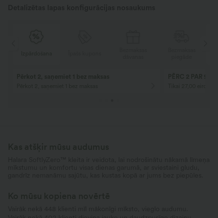
Detalizētas lapas konfigurācijas nosaukums
s
Bezmaksas
Bezmaksas
Izpārdošana
Īpašs kupons
I
dāvanas
piegāde
Pērkot 2, saņemiet 1 bez maksas
PĒRC 2 PAR 99 
Pērkot 2, saņemiet 1 bez maksas
Tikai 27,00 eiro katr
Kas atšķir mūsu audumus
Halara SoftlyZero™ kleita ir veidota, lai nodrošinātu nākamā līmeņa
mīkstumu un komfortu visas dienas garumā, ar sviestaini gludu,
gandrīz nemanāmu sajūtu, kas kustas kopā ar jums bez piepūles.
Ko mūsu kopiena novērtē
Vairāk nekā 448 klienti mīl mākonīgi mīksto, vieglo audumu.
Vairāk nekā 402 klienti dievina jauko un daudzpusīgo dizainu