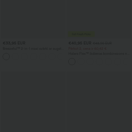
€33,95 EUR
€40,95 EUR
€48,95 EUR
Breezeful™ 2-in-1 maxi svārki ar augsto
Pērkot 2, cena ir 60,42 €
vidukli, augsts–zems (high-low) apakšu
Halara Flex™ ikdienas kombinezons no
+8
un volāniem, vaļīgi krītoši, ātri žūstoši,
izmazgātā džinsa ar V formas
ikdienišķi, parastā piegriezumā
izgriezumu un kabatu