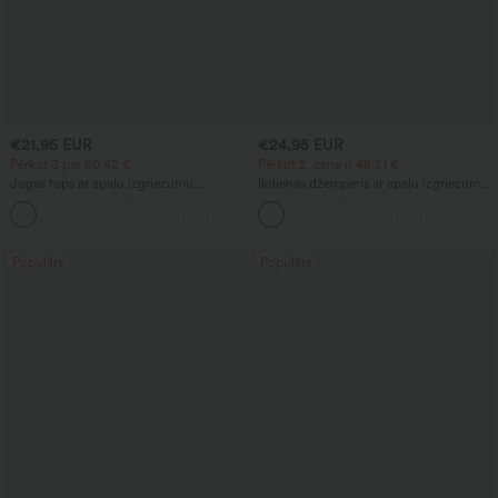
€21,95 EUR
€24,95 EUR
Pērkot 3 par 60,42 €
Pērkot 2, cena ir 48,21 €
Jogas tops ar apaļu izgriezumu,
Ikdienas džemperis ar apaļu izgriezumu,
krokojumiem un vēsinošu pieskārienu
īsām piedurknēm un vafeļu tekstūru
+16
— UPF50+
Populārs
Populārs