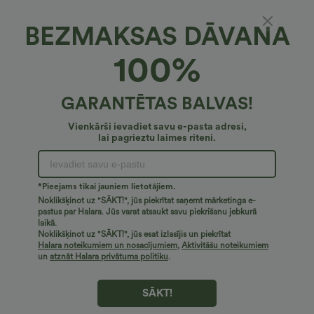
BEZMAKSAS DĀVANA
SoftlyZero™ plīša rotaļlieta*
100%
SoftlyZero™ plīša sporta kleita ar atvērtu
muguru
4.2
(
11
)
GARANTĒTAS BALVAS!
€36,95 EUR
€40,95 EUR
Buy 2 for €72,62 EUR
Vienkārši ievadiet savu e-pasta adresi,
lai pagrieztu laimes riteni.
*Pieejams tikai jauniem lietotājiem.
Noklikšķinot uz "SĀKT!", jūs piekrītat saņemt mārketinga e-
pastus par Halara. Jūs varat atsaukt savu piekrišanu jebkurā
laikā.
Noklikšķinot uz "SĀKT!", jūs esat izlasījis un piekrītat
Halara noteikumiem un nosacījumiem
,
Aktivitāšu noteikumiem
un
atznāt Halara privātuma politiku
.
SĀKT!