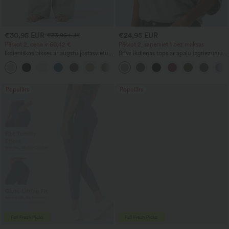
€30,95 EUR
€24,95 EUR
€33,95 EUR
Pērkot 2, cena ir 60,42 €
Pērkot 2, saņemiet 1 bez maksas
Ikdienišķas bikses ar augstu jostasvietu,
Brīvs ikdienas tops ar apaļu izgriezumu
auklu un kabatām, ar platu brīvu kāju
un platām 'batwing' piedurknēm
+16
piegriezumu, ar lina sajūtu
Populārs
Populārs