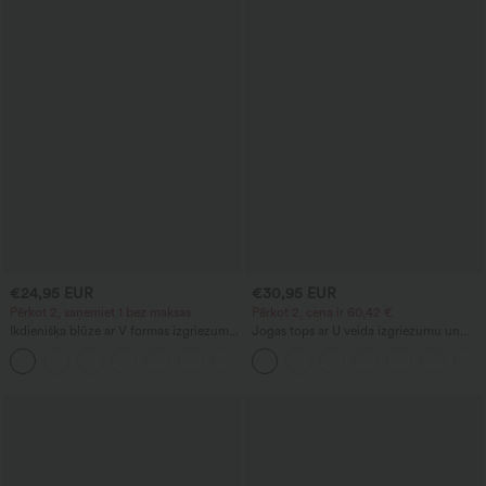
€24,95 EUR
€30,95 EUR
Pērkot 2, saņemiet 1 bez maksas
Pērkot 2, cena ir 60,42 €
Ikdienišķa blūze ar V formas izgriezumu
Jogas tops ar U veida izgriezumu un
un īsām uzpūstām piedurknēm
izliektu apmali, InstantCool, UPF50+