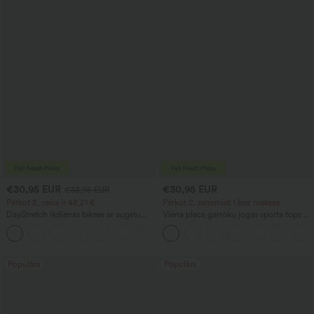
€30,95 EUR
€30,95 EUR
€33,95 EUR
Pērkot 2, cena ir 48,21 €
Pērkot 2, saņemiet 1 bez maksas
DayStretch ikdienas bikses ar augstu
Viena pleca garroku jogas sporta tops ar
jostasvietu, taisnām kājām un kabatām
īkšķa atveri, izliektu apmali (augsts
+23
priekšā, zems aizmugurē), ātri žūstošs,
ar iebūvētu krūšturi
Populārs
Populārs