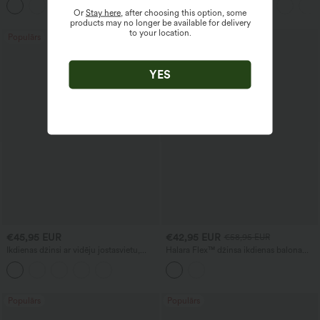
+5
maisījuma, ar kabatām
Or
Stay here
, after choosing this option, some
products may no longer be available for delivery
to your location.
Populārs
Populārs
YES
€45,95 EUR
€42,95 EUR
€58,95 EUR
Ikdienas džinsi ar vidēju jostasvietu,
Halara Flex™ džinsa ikdienas balona
auklu un kabatām
silueta džogeri ar vidēju jostasvietu un
kabatām
Populārs
Populārs