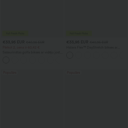
€33,95 EUR
€33,95 EUR
€40,95 EUR
€40,95 EUR
Pērkot 2, cena ir 60,42 €
Halara Flex™ DayStretch bikses ar
vidēju jostas vietu, sānu kabatu ar
Sašaurinātas golfa bikses ar vidēju jostas
rāvējslēdzēju un izplestu piegriezumu,
līniju, aukliņu jostasvietā, izliektu
piemērotas darbam
+2
apakšmalu, ātri žūstošas, ar kabatām —
UPF40+
Populārs
Populārs