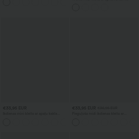
+11
krokojumu, atvēsinošu pieskārienu,
piedurknēm, ar jostu, ar izliektu
UPF50+
apakšmali ar šķēlumu, ikdienišķa, ar
kabatām
€33,95 EUR
€33,95 EUR
€36,95 EUR
Ikdienas mini kleita ar apaļu kakla
Pieguļoša midi ikdienas kleita ar
izgriezumu, iebūvētu krūšturi, bez
krokojumu un auklām
piedurknēm un volānu apakšmalā