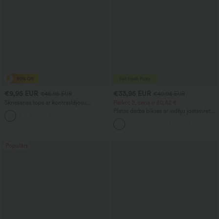
€9,95 EUR
€33,95 EUR
€45,95 EUR
€40,95 EUR
Skriešanas tops ar kontrastējošu
Pērkot 2, cena ir 60,42 €
tīklojumu un izliektu apakšmalu
Platas darba bikses ar vidēju jostasvietu,
kabatām un barrel tipa kāju piegriezumu
Populārs