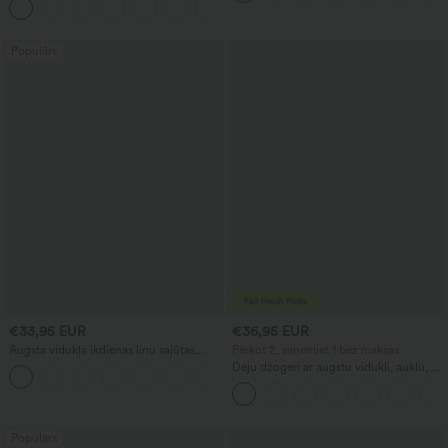
+16
formējošu efektu, ar kabatām
Populārs
€33,95 EUR
€36,95 EUR
Augsta vidukļa ikdienas linu sajūtas
Pērkot 2, saņemiet 1 bez maksas
bikses ar taisnām kājām un kabatām
Deju džogeri ar augstu vidukli, auklu, ar
+5
krokojumu, šauri pieguloši, ātri žūstoši,
ar atvēsinošu pieskārienu, ar kabatām -
UPF40+
Populārs