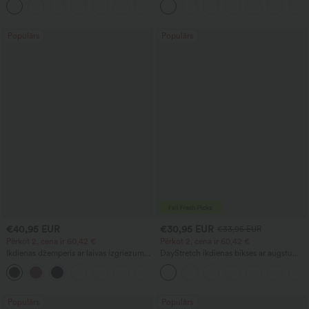
+5
rāvējslēdzējiem, baggy piegriezuma ar
vafeļu tekstūru
platas kājas un izmazgātu efektu –
ikdienai.
Populārs
Populārs
€40,95 EUR
€30,95 EUR
€33,95 EUR
Pērkot 2, cena ir 60,42 €
Pērkot 2, cena ir 60,42 €
Ikdienas džemperis ar laivas izgriezumu
DayStretch ikdienas bikses ar augstu
un platām piedurknēm
vidukli, cilindrisku kāju daļu un kabatām
+1
Populārs
Populārs