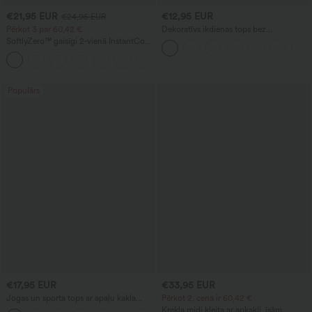
€21,95 EUR
€12,95 EUR
€24,95 EUR
Pērkot 3 par 60,42 €
Dekoratīvs ikdienas tops bez
piedurknēm ar V veida izgriezumu
SoftlyZero™ gaisīgi 2‑vienā InstantCool
jogas šorti ar ļoti augstu vidukli, 5'' ar
+20
kabatām — ar pagarinātu garumu
Populārs
€17,95 EUR
€33,95 EUR
Jogas un sporta tops ar apaļu kakla
Pērkot 2, cena ir 60,42 €
izgriezumu, īsām piedurknēm,
Krekla midi kleita ar apkakli, īsām