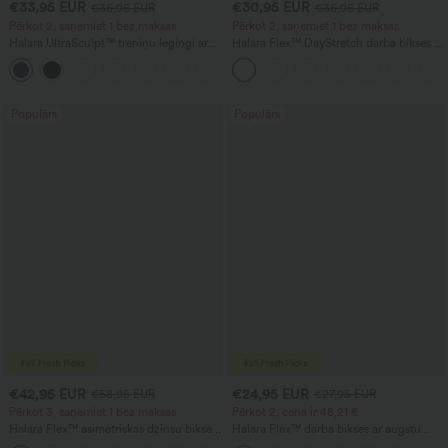
€33,95 EUR
€30,95 EUR
€36,95 EUR
€36,95 EUR
Pērkot 2, saņemiet 1 bez maksas
Pērkot 2, saņemiet 1 bez maksas
Halara UltraSculpt™ treniņu legingi ar
Halara Flex™ DayStretch darba bikses ar
augstu jostasvietu, formējoši, ar kabatu,
augstu vidukli, taisnām kājām un
+11
ar savelkošu aizmuguri (paceļ
kabatām
sēžamvietu) un vēdera kontroli
Populārs
Populārs
€42,95 EUR
€24,95 EUR
€58,95 EUR
€27,95 EUR
Pērkot 3, saņemiet 1 bez maksas
Pērkot 2, cena ir 48,21 €
Halara Flex™ asimetriskas džinsu bikses
Halara Flex™ darba bikses ar augstu
ar zemu jostasvietu, kabatām ar
jostasvietu, kabatām, plašām kājām un