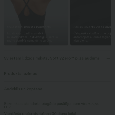
Sviestaini mīksts komforts
Sauss un ērts visas dien
Izgatavots no ultra-smalkām
Četrpusēja elastība un elpojošs
mikrošķiedrām un divkārtīgi sukāts, lai
absorbējošs audums saglabā 
radītu gandrīz nemanāmu sajūtu.
visu dienu.
Sviestam līdzīgs mīksts, SoftlyZero™ plīša audums
Mīksts kā sviests, četrvirzienu elastība un mitrumu novadošs komforts
valkāšanai visas dienas garumā.
Produkta iezīmes
Sviests mīksts
Četru virzienu stiepšanās
Audeklis un kopšana
Elpojams
Novada mitrumu
Bezmaksas standarta piegāde pasūtījumiem virs
€29,90
EUR
Vienkārša preču atgriešana 30 dienu laikā