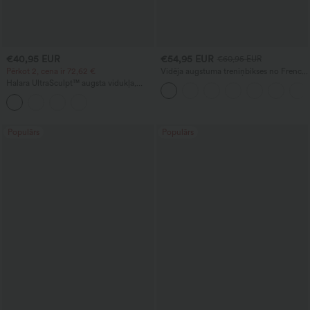
€40,95 EUR
€54,95 EUR
€60,95 EUR
Pērkot 2, cena ir 72,62 €
Vidēja augstuma treniņbikses no French
terry auduma ar džinsa rakstu un
Halara UltraSculpt™ augsta vidukļa,
kabatām
vēderu formējošas legingas ar sānu
svītru, 7/8 garuma ar izplestām kājām,
piemērotas jogai
Populārs
Populārs