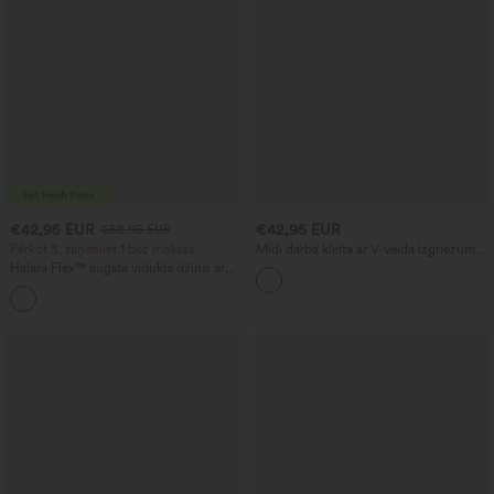
€42,95 EUR
€42,95 EUR
€58,95 EUR
Pērkot 3, saņemiet 1 bez maksas
Midi darba kleita ar V-veida izgriezumu,
bez piedurknēm, ar divvirzienu
Halara Flex™ augsta vidukļa džinsi ar
rāvējslēdzēju un kabatām
vēdera formēšanas efektu, platas kājas,
ikdienišķi, ar kabatām