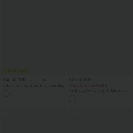
€48,95 EUR
€36,95 EUR
€58,95 EUR
Halara Flex™ džinsi ar zemu jostasvietu,
Pērkot 2, cena ir 60,42 €
kabatām ar rāvējslēdzējiem, izmazgātu
Vidēji augsta vidukļa golfa bikses ar
+3
efektu, brīvu (baggy) siluetu un platām
kabatām, ātri žūstošas - golf T-krekls -
kājām — ikdienas valkāšanai.
UPF40+
Populārs
Populārs