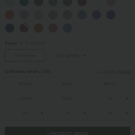
Jauns
Kauss
A-D-glāzītes
A-D-glāzītes
DD-F-glāzītes
Izvēlieties izmēru
(US)
Izmēru tabula
XS
(
0/2
)
S
(
4/6
)
M
(
8/10
)
L
(
12/14
)
XL
(
16
)
1X
2X
3X
4X
+ PIEVIENOT GROZĀ