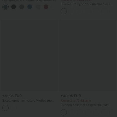
ръкави и с набръчкани джобове —
Breezeful™ Курортни панталони с
Easy Peezy
висока талия и кръстосан преден
детайл, бързосъхнещи, с джобове
€15,95 EUR
€40,95 EUR
Ежедневна тениска с V-образно
Купете 2 за 72,62 евро
деколте, широки ръкави тип прилеп
Рипсен безгръб гащеризон тип
и открита гръб с кръстосани
тубус със странични джобове —
презрамки
ежедневен