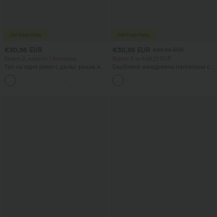
€30,95 EUR
€30,95 EUR
€33,95 EUR
Купете 2, вземете 1 безплатно
Купете 2 за €48,21 EUR
Топ на едно рамо с дълъг ръкав и
DayStretch ежедневни панталони с
отвор за палеца, извит подгъв
висока талия, прав крачол и
+3
(високо отпред, ниско отзад),
джобове
бързосъхнещ, с вграден сутиен