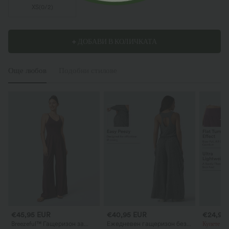
XS
(
0/2
)
+ ДОБАВИ В КОЛИЧКАТА
Още любов
Подобни стилове
€45,95 EUR
€40,95 EUR
€24,95
Breezeful™ Гащеризон за
Ежедневен гащеризон без
Купете 2 