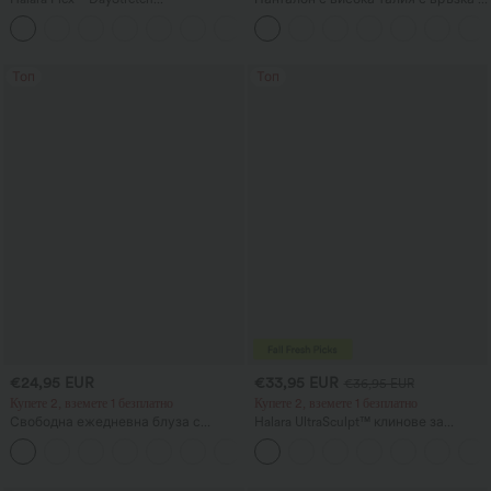
високоталиеви работни панталони
джобове, широки крачоли,
+24
с прав крачол и джобове
свободна ежедневна кройка с
ленен ефект
Топ
Топ
€24,95 EUR
€33,95 EUR
€36,95 EUR
Купете 2, вземете 1 безплатно
Купете 2, вземете 1 безплатно
Свободна ежедневна блуза с
Halara UltraSculpt™ клинове за
кръгло деколте и прилепообразни
тренировки с висока талия,
+1
ръкави
оформящи силуета, с джоб, с
повдигаща „събрана“ задна част и
контрол на корема