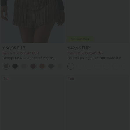
€36,95 EUR
€42,95 EUR
Купете 2 за €60,42 EUR
Купете 2 за €60,42 EUR
Велурена мини пола за парти,
Halara Flex™ дънки тип bootcut с
втален силует, 2 в 1, с кръстосан
висока талия, джобове и измит
преден детайл, висока талия и
ежедневен вид
подгъв с ресни.
Топ
Топ