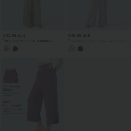
€33,95 EUR
€48,95 EUR
Регулируема и отстраняема
Гащеризон с къси ръкави, широк, с
презрамка · джоб · гащеризон с
връзка, с ленено усещане и
широки крачоли
джобове