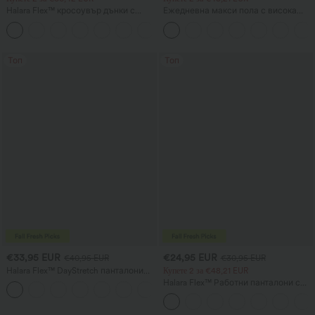
Halara Flex™ кросоувър дънки с
Ежедневна макси пола с висока
висока талия, с оформящ ефект на
талия и връзка, с ленено усещане
+1
корема, ежедневен прав крачол и
джобове
Топ
Топ
€33,95 EUR
€24,95 EUR
€40,95 EUR
€30,95 EUR
Halara Flex™ DayStretch панталони
Купете 2 за €48,21 EUR
клеш със средна талия и страничен
Halara Flex™ Работни панталони с
+12
джоб с цип, подходящи за работа
висока талия, със заден джоб и
леко разкрояване