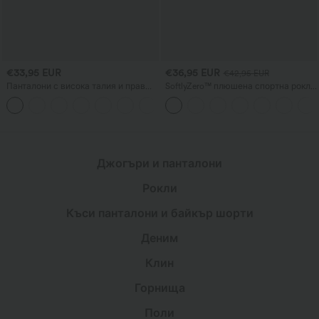
€33,95 EUR
€36,95 EUR
€42,95 EUR
Панталони с висока талия и прав
SoftlyZero™ плюшена спортна рокля
крачол, неформални, с ленено
с открита гръб - издание 'Easy Peezy'
+5
усещане и джобове
Джогъри и панталони
Рокли
Къси панталони и байкър шорти
Деним
Клин
Горнища
Поли