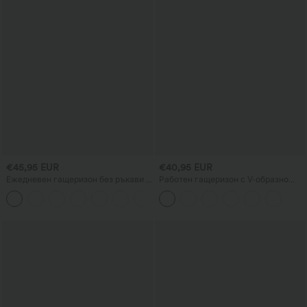
€45,95 EUR
€40,95 EUR
Ежедневен гащеризон без ръкави с
Работен гащеризон с V-образно
U-образен гръб и джобове
деколте, без ръкави, с изрязвания и
+10
джобове, широки раирани крачоли,
InstantCool