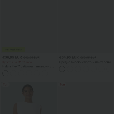
€36,95 EUR
€54,95 EUR
€42,95 EUR
€60,95 EUR
Купете 2 за 72,62 евро
Средно високи спортни панталони
от френч тери с деним принт в стил
Halara Flex™ работни панталони с
джинси, с джобове
прав крачол, средна талия и
джобове
Топ
Топ