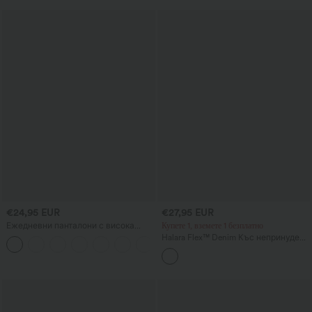
€24,95 EUR
€27,95 EUR
Ежедневни панталони с висока
Купете 1, вземете 1 безплатно
талия, оформящ ефект върху
Halara Flex™ Denim Къс непринуден
корема, извит подгъв и джобове
подплатен топ