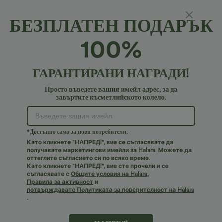
БЕЗПЛАТЕН ПОДАРЪК
Небрежен гащеризон с връзка отстрани
100%
€33,95 EUR
ГАРАНТИРАНИ НАГРАДИ!
Просто въведете вашия имейл адрес, за да
завъртите късметлийското колело.
*Достъпно само за нови потребители.
Като кликнете "НАПРЕД!", вие се съгласявате да
получавате маркетингови имейли за Halara. Можете да
оттеглите съгласието си по всяко време.
Като кликнете "НАПРЕД!", вие сте прочели и се
съгласявате с
Общите условия на Halara
,
Правила за активност
и
потвърждавате Политиката за поверителност на Halara
.