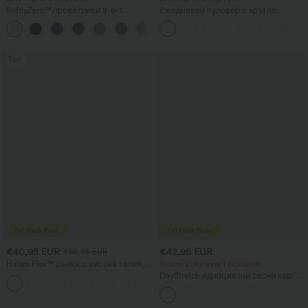
SoftlyZero™ проветриви 2-в-1
Ежедневен пуловер с кръгло
InstantCool йога шорти с много
деколте, къси ръкави и вафлена
+23
висока талия, 7" дължина, с
текстура
джобове
Топ
€40,95 EUR
€42,95 EUR
€52,95 EUR
Halara Flex™ дънки с висока талия,
Купете 2, вземете 1 безплатно
джобове и прав крачол с измит,
DayStretch едноцветни тесни карго
+3
ежедневен вид
панталони с висока талия и
джобове с цип