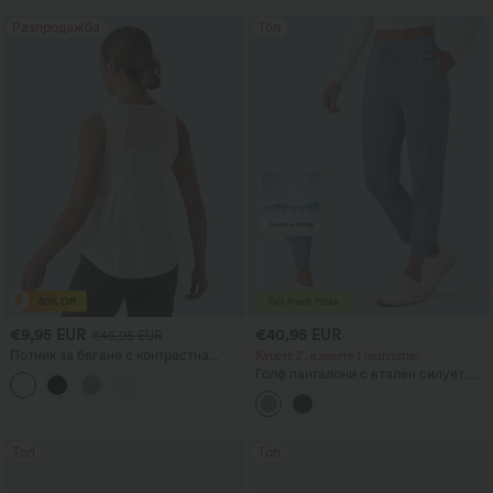
Разпродажба
Топ
€9,95 EUR
€40,95 EUR
€45,95 EUR
Потник за бягане с контрастна
Купете 2, вземете 1 безплатно
мрежа и извит подгъв
Голф панталони с втален силует,
средна талия, връзка на талията,
извито дъно, бързосъхнещи, с
джобове — UPF40+
Топ
Топ