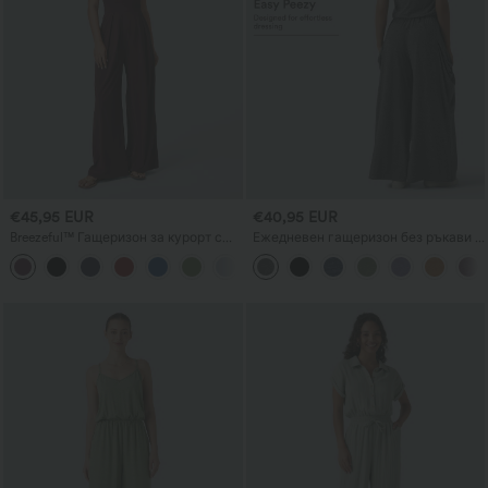
€45,95 EUR
€40,95 EUR
Breezeful™ Гащеризон за курорт с
Ежедневен гащеризон без ръкави с
тънки презрамки, без гръб, със
изрез, широки крачоли и джобове
+2
страничен скрит цип и джоб,
— издание „Лесно-плесно“
широки крачоли, бързосъхнещ