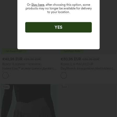
Or
Stay here
, after choosing this option, some
products may no longer be available for delivery
to your location.
YES
€42,95 EUR
€30,95 EUR
€58,95 EUR
€33,95 EUR
Купете 3, вземете 1 безплатно
Купете 2 за €60,42 EUR
Halara Flex™ асиметрични дънки с
DayStretch ежедневни панталони с
ниска талия, джобове с цип,
висока талия, цилиндрични крачоли
+5
обемен широк крачол и изпран
и джобове
ефект – ежедневни.
Топ
Топ