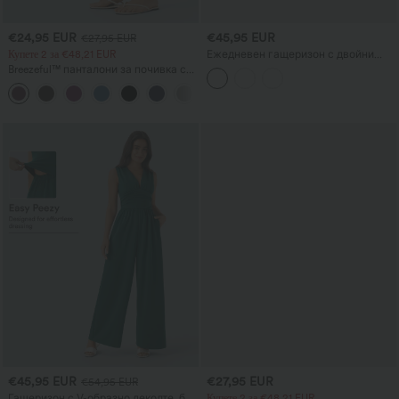
€24,95 EUR
€45,95 EUR
€27,95 EUR
Купете 2 за €48,21 EUR
Ежедневен гащеризон с двойни
презрамки, V-образно деколте,
Breezeful™ панталони за почивка с
джобове и широки крачоли
висока талия, оформящи корема, с
+8
разрез в подгъва, бързосъхнещи, с
джобове
€45,95 EUR
€27,95 EUR
€54,95 EUR
Гащеризон с V-образно деколте, без
Купете 2 за €48,21 EUR