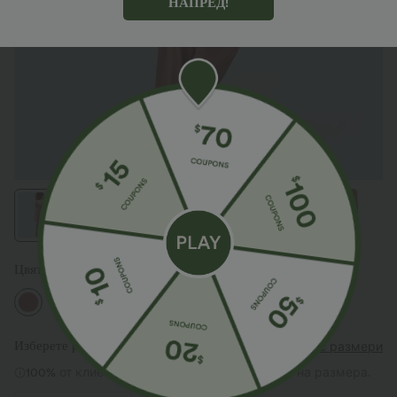
НАПРЕД!
Цвят
Aragon
Изберете размер
(US)
Таблица с размери
100%
от клиентите казват, че тези отговарят на размера.