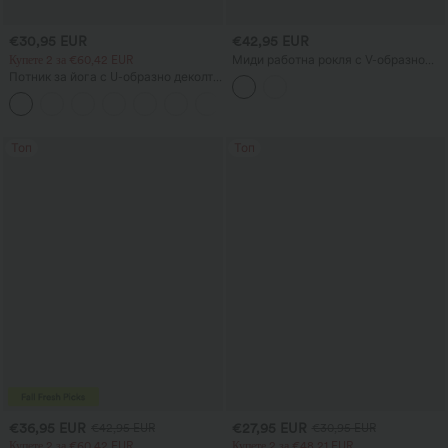
€30,95 EUR
€42,95 EUR
Купете 2 за €60,42 EUR
Миди работна рокля с V-образно
деколте, без ръкави, с двупосочен
Потник за йога с U-образно деколте
цип и джобове
и извито долнище, InstantCool,
UPF50+
Топ
Топ
€36,95 EUR
€27,95 EUR
€42,95 EUR
€30,95 EUR
Купете 2 за €60,42 EUR
Купете 2 за €48,21 EUR