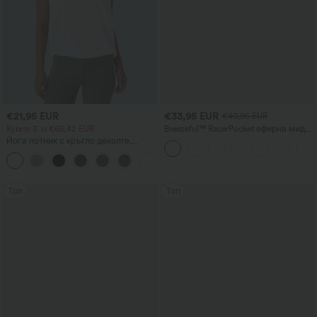
€21,95 EUR
€33,95 EUR
€40,95 EUR
Купете 3 за €60,42 EUR
Breezeful™ RacerPocket ефирна миди
рокля с високо-нисък подгъв,
Йога потник с кръгло деколте,
бързосъхнеща, ежедневна
набор и охлаждащо усещане —
+16
UPF50+
Топ
Топ