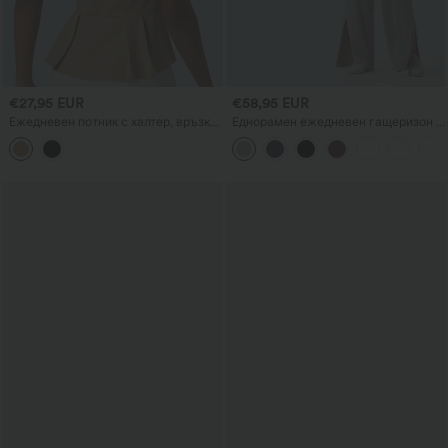
€27,95 EUR
€58,95 EUR
Ежедневен потник с халтер, връзка
Еднорамен ежедневен гащеризон с
на гърба и плисета
къс ръкав, разделен подгъв и
джобове - Easy Peezy