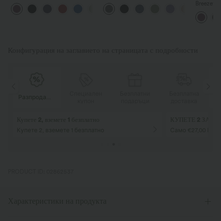
курорт с тънки презрамки,
ръкави с изрез, широки
Breezefu
+2
без гръб, със страничен
крачоли и джобове —
почивка 
скрит цип и джоб, широки
издание „Лесно-плесно“
оформящ
крачоли, бързосъхнещ
в подгъв
джобов
Конфигурация на заглавието на страницата с подробности
Специален
Безплатни
Безплатна
Разпродажба
купон
подаръци
доставка
12% ОТСТЪПКА
10% ОТСТЪПКА
при поръчки над 1
при поръчки над 97,00 евро! Код:
Aug2026
август 2026 г.
PRODUCT ID: 02862537
Характеристики на продукта