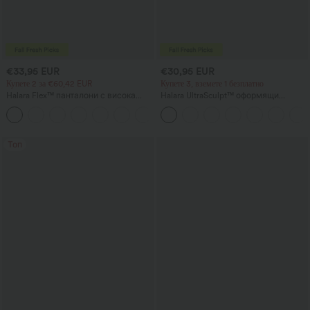
€33,95 EUR
€30,95 EUR
Купете 2 за €60,42 EUR
Купете 3, вземете 1 безплатно
Halara Flex™ панталони с висока
Halara UltraSculpt™ оформящи
талия, моделиращи тялото,
тренировъчни клинове с висока
+10
вталяващи талията, с джобове,
талия, контрол на корема и
широки крачоли, от микро-вафлена
джобове
материя за работа
Топ