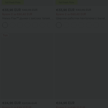
€33,95 EUR
€33,95 EUR
€45,95 EUR
€40,95 EUR
Купете 2 за €60,42 EUR
Купете 2 за €60,42 EUR
Halara Flex™ дънки с висока талия, с
Широки работни панталони с barrell
джобове, свободен силует и
крачол, средно висока талия и
+2
широки крачоли, с измит
джобове
ежедневен вид
Топ
€24,95 EUR
€24,95 EUR
€27,95 EUR
Купете 2 за €48,21 EUR
Купете 2 за €48,21 EUR