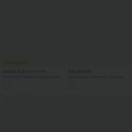
€36,95 EUR
€24,95 EUR
€42,95 EUR
Halara Flex™ работни едноцветни
Ежедневни панталони с висока
панталони с висока талия, джобове
талия, връзка и широк крачол, от
+8
и стеснен силует
ленена смесена материя, с
джобове
Топ