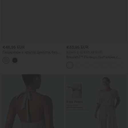
€45,95 EUR
€33,95 EUR
Гащеризон с кръгло деколте, без
Купете 2 за €60,42 EUR
ръкави, с връзка, леноподобна
Breezeful™ Палацо панталони с
материя и джобове (ежедневен
висока талия, задна талийна лента
стил)
и джоб, с плавни широки крачоли,
бързосъхнещи, ежедневни