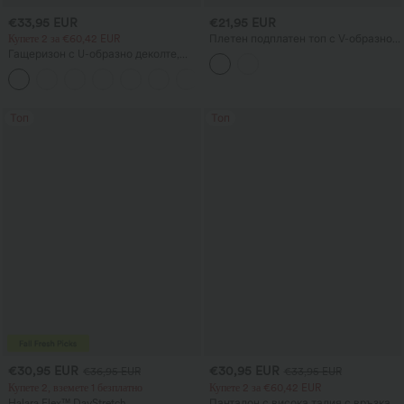
€33,95 EUR
€21,95 EUR
Купете 2 за €60,42 EUR
Плетен подплатен топ с V-образно
деколте, изрязан, небрежен и
Гащеризон с U-образно деколте,
леноподобен
джобове и харем силует — издание
+11
Easy Peezy
Топ
Топ
€30,95 EUR
€30,95 EUR
€36,95 EUR
€33,95 EUR
Купете 2, вземете 1 безплатно
Купете 2 за €60,42 EUR
Halara Flex™ DayStretch
Панталон с висока талия с връзка и