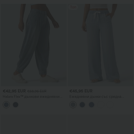
Топ
€42,95 EUR
€45,95 EUR
€58,95 EUR
Halara Flex™ дънкови ежедневни
Ежедневни дънки със средна
джогъри с балонен силует, със
талия, връзка и джобове
средно висока талия и джобове