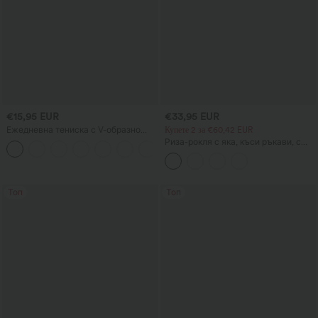
€15,95 EUR
€33,95 EUR
Ежедневна тениска с V-образно
Купете 2 за €60,42 EUR
деколте и къси ръкави
Риза-рокля с яка, къси ръкави, с
+5
колан, с извит подгъв с разрез,
миди дължина, ежедневен стил, с
джобове
Топ
Топ