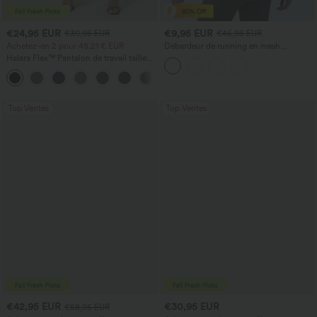
€24,95 EUR
€9,95 EUR
€30,95 EUR
€45,95 EUR
Achetez-en 2 pour 48,21 € EUR
Débardeur de running en mesh
contrastant, ourlet arrondi
Halara Flex™ Pantalon de travail taille
haute avec poche latérale arrière et
+13
légère coupe évasée
Top Ventes
Top Ventes
€42,95 EUR
€30,95 EUR
€58,95 EUR