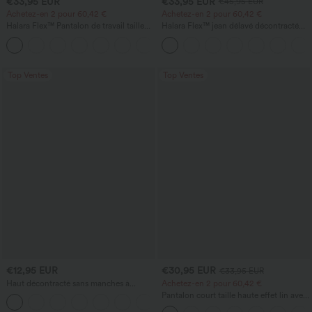
€33,95 EUR
€33,95 EUR
€45,95 EUR
Achetez-en 2 pour 60,42 €
Achetez-en 2 pour 60,42 €
Halara Flex™ Pantalon de travail taille
Halara Flex™ jean délavé décontracté
haute sculptant la silhouette, gainant la
taille haute à poches, coupe baggy à
+10
taille, avec poches, jambe large en
jambe large
micro-gaufre
Top Ventes
Top Ventes
€12,95 EUR
€30,95 EUR
€33,95 EUR
Haut décontracté sans manches à
Achetez-en 2 pour 60,42 €
encolure en V, orné
Pantalon court taille haute effet lin avec
+1
poche zippée