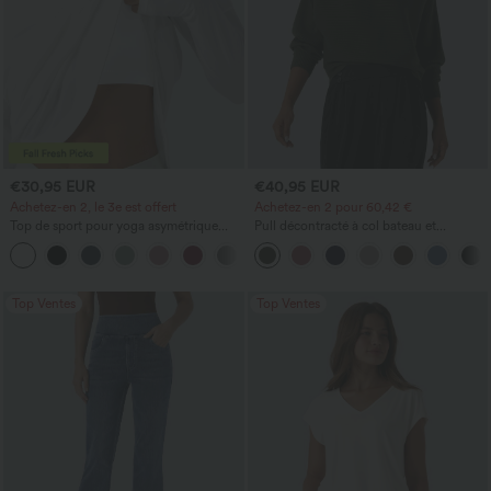
€30,95 EUR
€40,95 EUR
Achetez-en 2, le 3e est offert
Achetez-en 2 pour 60,42 €
Top de sport pour yoga asymétrique
Pull décontracté à col bateau et
(une épaule) à manches longues avec
manches chauve-souris
+3
ouverture pour le pouce, ourlet arrondi
haut-bas, séchage rapide, soutien-gorge
intégré.
Top Ventes
Top Ventes