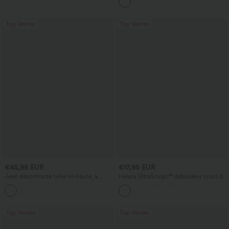
Top Ventes
Top Ventes
€45,95 EUR
€17,95 EUR
Jean décontracté taille mi‑haute, à
Halara UltraSculpt™ débardeur court de
cordon de serrage, avec poches
yoga dos nu torsadé à bretelles doubles
Top Ventes
Top Ventes