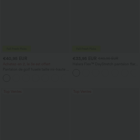
€40,95 EUR
€33,95 EUR
€40,95 EUR
Achetez-en 2, le 3e est offert
Halara Flex™ DayStretch pantalon flare
de travail, taille mi-haute, poche latérale
Pantalon de golf fuselé taille mi-haute à
zippée
cordon, ourlet incurvé, séchage rapide,
+2
avec poches — UPF40+
Top Ventes
Top Ventes