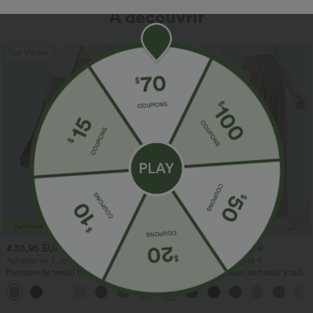
À découvrir
Top Ventes
Top Ventes
€30,95 EUR
€24,95 EUR
€36,95 EUR
€27,95 EUR
Achetez-en 2, le 3e est offert
Achetez-en 3 pour 60,42 €
Pantalon de travail Halara Flex™
Halara Flex™ Pantalon de travail à taille
DayStretch à taille haute, avec poches et
haute, jambe large, avec poches, en
+24
coupe droite
maille gaufrée