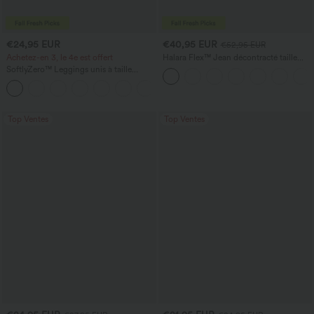
€24,95 EUR
€40,95 EUR
€52,95 EUR
Achetez-en 3, le 4e est offert
Halara Flex™ Jean décontracté taille
haute, jambe droite, délavé, avec poches
SoftlyZero™ Leggings unis à taille
croisée avec poche
+17
Top Ventes
Top Ventes