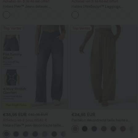
Achetez-en 3, le 4e est offert
Achetez-en 3, le 4e est offert
Halara Flex™ Jeans délavés
Halara UltraSculpt™ Leggings
décontractés, coupe baggy à jambe
d'entraînement sculptants taille haute,
+5
large, taille basse asymétrique, poches
effet ventre plat, avec poche
zippées
Top Ventes
Top Ventes
€36,95 EUR
€24,95 EUR
€42,95 EUR
Achetez-en 2 pour 60,42 €
Pantalon décontracté taille haute à
cordon, coupe large en mélange de lin,
Halara Flex™ jean décontracté taille
avec poches
haute à pan croisé, effet gainant pour le
+1
ventre, coupe droite, avec poches