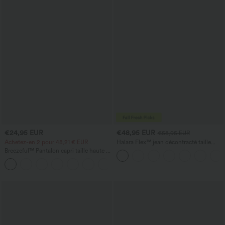
€24,95 EUR
€48,95 EUR
€58,95 EUR
Achetez-en 2 pour 48,21 € EUR
Halara Flex™ jean décontracté taille
basse, poches zippées, délavé, coupe
Breezeful™ Pantalon capri taille haute à
baggy à jambe large
effet gainant au niveau du ventre,
+7
séchage rapide, avec poches