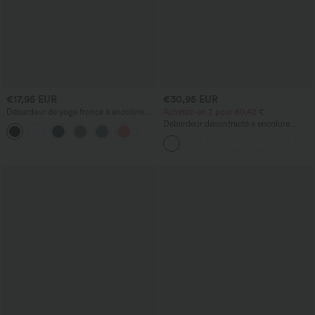
€17,95 EUR
€30,95 EUR
Débardeur de yoga froncé à encolure
Achetez-en 2 pour 60,42 €
ronde et dos nageur
Débardeur décontracté à encolure
+2
carrée avec soutien-gorge intégré,
bonnets B-E