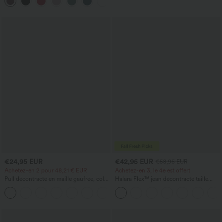
+18
technologie InstantCool — édition Easy
Peezy
€24,95 EUR
€42,95 EUR
€58,95 EUR
Achetez-en 2 pour 48,21 € EUR
Achetez-en 3, le 4e est offert
Pull décontracté en maille gaufrée, col
Halara Flex™ jean décontracté taille
rond et manches courtes.
haute à effet gainant, coupe large, avec
+1
poches