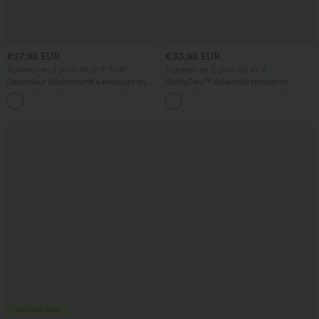
€27,95 EUR
€33,95 EUR
Achetez-en 2 pour 48,21 € EUR
Achetez-en 2 pour 60,42 €
Débardeur décontracté à encolure en U
SoftlyZero™ robe midi moulante
avec soutien-gorge intégré et coupe
InstantCool, légère, à encolure carrée,
ample
dos nu, corsetée, froncée avec fente —
pour demoiselles d'honneur et invitées
de mariage