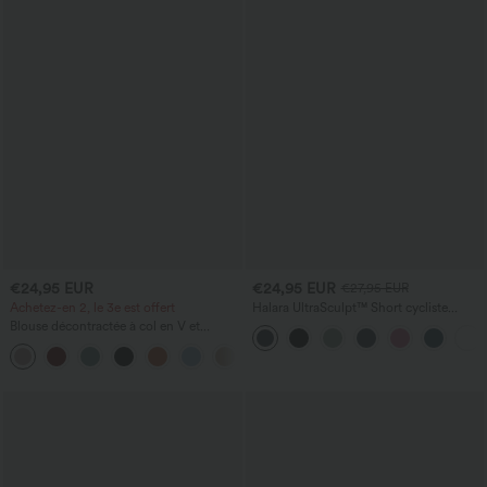
€24,95 EUR
€24,95 EUR
€27,95 EUR
Achetez-en 2, le 3e est offert
Halara UltraSculpt™ Short cycliste
d'entraînement gainant à taille haute,
Blouse décontractée à col en V et
contrôle du ventre, avec poche, 7''
manches courtes bouffantes