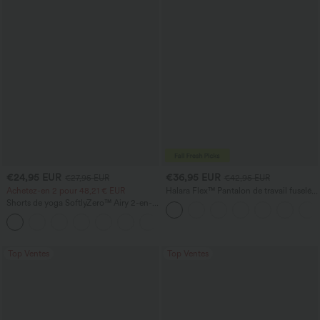
€24,95 EUR
€36,95 EUR
€27,95 EUR
€42,95 EUR
Achetez-en 2 pour 48,21 € EUR
Halara Flex™ Pantalon de travail fuselé,
uni, taille haute, avec poches
Shorts de yoga SoftlyZero™ Airy 2-en-1
InstantCool, super taille haute, 7" avec
+23
poches
Top Ventes
Top Ventes