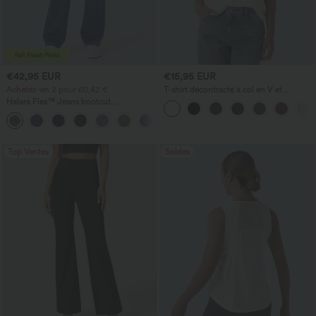
€42,95 EUR
€15,95 EUR
Achetez-en 2 pour 60,42 €
T-shirt décontracté à col en V et
manches courtes
Halara Flex™ Jeans bootcut
décontractés taille haute, effet délavé,
+5
avec poches
Top Ventes
Soldes