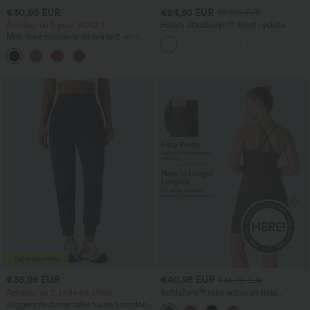
€30,95 EUR
€24,95 EUR
€27,95 EUR
Achetez-en 2 pour 60,42 €
Halara UltraSculpt™ Short cycliste
sculptant taille haute, contrôle du
Mini-jupe moulante de soirée 2-en-1,
ventre, poche latérale — 5''
taille haute, effet ventre plat, froncée,
ourlet incurvé, PU avec doublure polaire
- longueur allongée
€36,95 EUR
€40,95 EUR
€45,95 EUR
Achetez-en 2, le 3e est offert
SoftlyZero™ robe active en tissu
pelucheux, dos nu — longueur allongée
Joggers de danse taille haute à cordon,