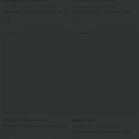
€24,95 EUR
€21,95 EUR
€27,95 EUR
€24,95 EUR
Achetez-en 2 pour 48,21 € EUR
Achetez-en 3 pour 60,42 €
SoftlyZero™ Airy short de yoga 2-en-1,
SoftlyZero™ Airy — shorts de yoga
super taille haute, InstantCool, 9" avec
super taille haute 2-en-1 InstantCool
+10
poches
avec poches
Top Ventes
Top Ventes
€36,95 EUR
€42,95 EUR
€42,95 EUR
SoftlyZero™ Robe active en peluche dos
Achetez-en 2, le 3e est offert
nu — Édition Hyper Facile
Jupe mini moulante en suède, taille
+29
haute croisée, 2-en-1, ourlet à franges