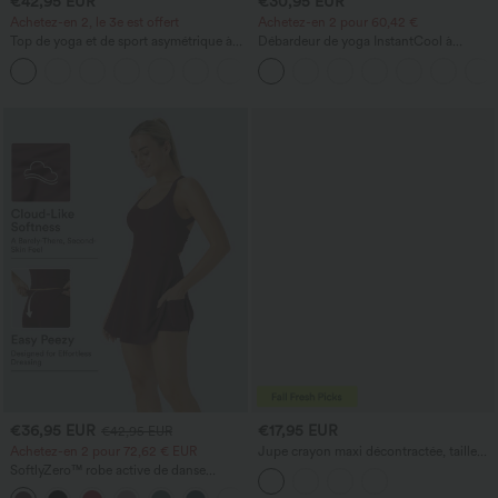
€42,95 EUR
€30,95 EUR
Achetez-en 2, le 3e est offert
Achetez-en 2 pour 60,42 €
Top de yoga et de sport asymétrique à
Débardeur de yoga InstantCool à
une épaule, manches courtes, ourlet
encolure en U et ourlet arrondi –
arrondi hi‑lo (plus court devant, plus
UPF50+
long derrière), à séchage rapide, avec
soutien‑gorge intégré
€36,95 EUR
€17,95 EUR
€42,95 EUR
Achetez-en 2 pour 72,62 € EUR
Jupe crayon maxi décontractée, taille
haute, froncée, extensible, aspect satiné,
SoftlyZero™ robe active de danse
à effet rafraîchissant instantané
aérienne, dos nu et torsadée, à