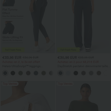
€33,95 EUR
€30,95 EUR
€36,95 EUR
€33,95 EUR
Achetez-en 2, le 3e est offert
Achetez-en 2 pour 48,21 € EUR
Halara UltraSculpt™ leggings
DayStretch pantalon décontracté taille
d'entraînement taille haute — fronces
haute avec poches et coupe droite
+11
liftantes pour le fessier, maintien gainant
du ventre et poche
Top Ventes
Top Ventes