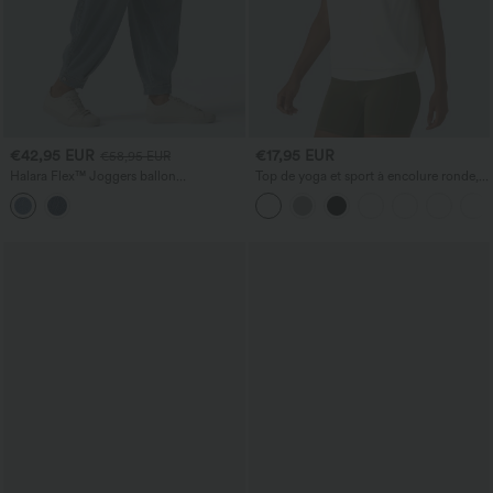
€42,95 EUR
€17,95 EUR
€58,95 EUR
Halara Flex™ Joggers ballon
Top de yoga et sport à encolure ronde,
décontractés en jean, taille mi-haute,
manches courtes, à fronces, effet
avec poches
rafraîchissant au toucher - UPF50+