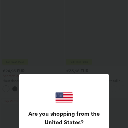
€24,95 EUR
€33,95 EUR
Achetez-en 2, le 3e est offert
Achetez-en 2, le 3e est offert
Haut décontracté à col en V et manches
Pantalon ample et décontracté taille
longues
haute à cordon, avec poches et jambes
+1
larges
Top Ventes
Top Ventes
Are you shopping from the
United States
?