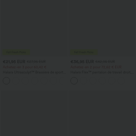
€21,95 EUR
€36,95 EUR
€27,95 EUR
€42,95 EUR
Achetez-en 3 pour 60,42 €
Achetez-en 2 pour 72,62 € EUR
Halara Ultrasculpt™ Brassière de sport
Halara Flex™ pantalon de travail droit,
d'entraînement à soutien moyen, dos
taille mi-haute, avec poches
+2
nu, boucle réglable et soutien-gorge
intégré