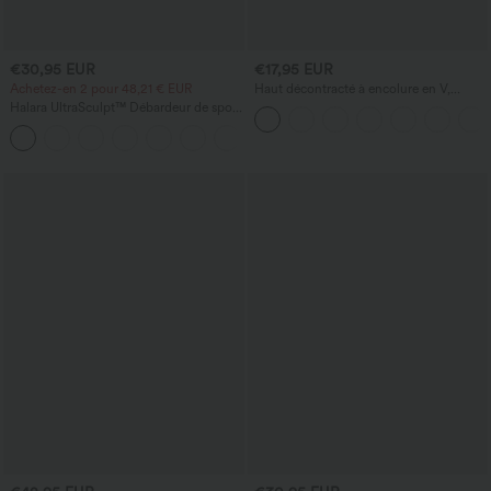
€30,95 EUR
€17,95 EUR
Achetez-en 2 pour 48,21 € EUR
Haut décontracté à encolure en V,
manches courtes et fronces
Halara UltraSculpt™ Débardeur de sport
à col rond et ourlet arrondi
+11