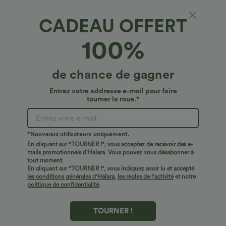
CADEAU OFFERT
100%
de chance de gagner
Entrez votre addresse e-mail pour faire
tourner la roue.*
Oops!
Nous ne semblons pas pouvoir trouver la page que
*Nouveaux utilisateurs uniquement.
vous recherchez.
En cliquant sur "TOURNER !", vous acceptez de recevoir des e-
mails promotionnels d'Halara. Vous pouvez vous désabonner à
tout moment.
Acheter plus
En cliquant sur "TOURNER !", vous indiquez avoir lu et accepté
les conditions générales d'Halara
,
les règles de l'activité
et notre
politique de confidentialité
.
TOURNER !