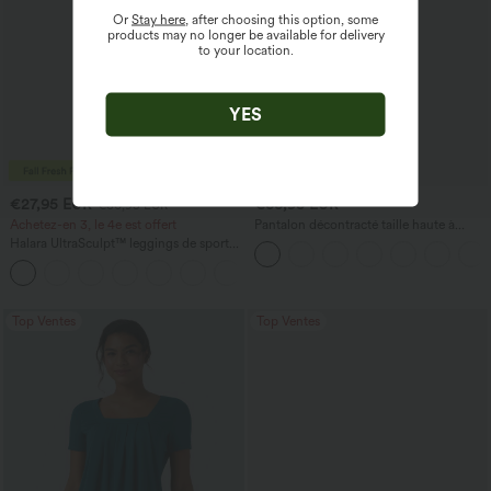
Or
Stay here
, after choosing this option, some
products may no longer be available for delivery
to your location.
YES
€27,95 EUR
€33,95 EUR
€30,95 EUR
Achetez-en 3, le 4e est offert
Pantalon décontracté taille haute à
jambe droite, effet lin, avec poches
Halara UltraSculpt™ leggings de sport
taille haute sculptants — rehaussement
+15
fessier, maintien du ventre, avec poche
Top Ventes
Top Ventes