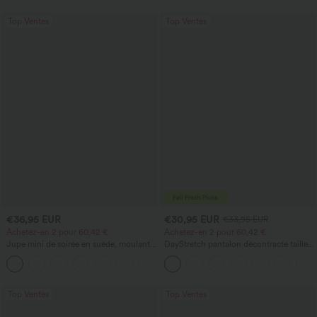
Top Ventes
Top Ventes
€36,95 EUR
€30,95 EUR
€33,95 EUR
Achetez-en 2 pour 60,42 €
Achetez-en 2 pour 60,42 €
Jupe mini de soirée en suède, moulante,
DayStretch pantalon décontracté taille
taille haute croisée 2-en-1 avec ourlet à
haute à jambe en forme de tonneau
franges
avec poches
Top Ventes
Top Ventes