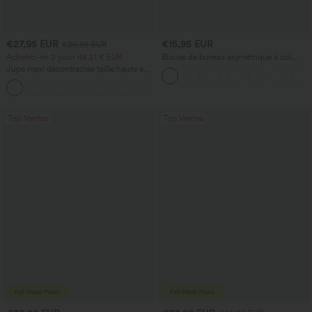
€27,95 EUR
€15,95 EUR
€30,95 EUR
Achetez-en 2 pour 48,21 € EUR
Blouse de bureau asymétrique à col
bénitier, manches courtes, froncée avec
Jupe maxi décontractée taille haute à
ourlet fendu
cordon, effet lin
Top Ventes
Top Ventes