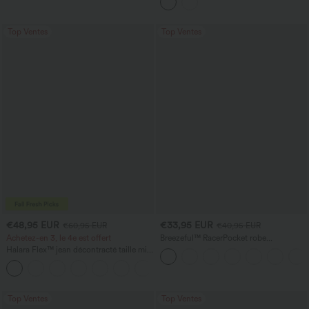
— longueur allongée
Top Ventes
Top Ventes
€48,95 EUR
€33,95 EUR
€60,95 EUR
€40,95 EUR
Achetez-en 3, le 4e est offert
Breezeful™ RacerPocket robe
décontractée midi fluide à ourlet haut-
Halara Flex™ jean décontracté taille mi-
bas, séchage rapide
haute, effet délavé, coupe baggy à
jambe large, avec poches
Top Ventes
Top Ventes