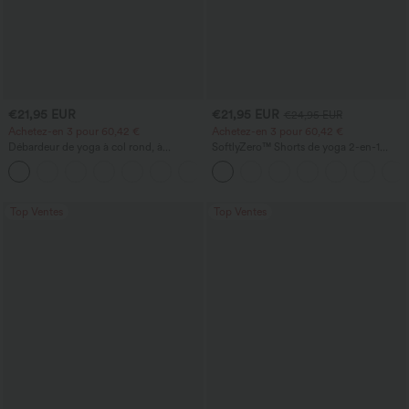
€21,95 EUR
€21,95 EUR
€24,95 EUR
Achetez-en 3 pour 60,42 €
Achetez-en 3 pour 60,42 €
Débardeur de yoga à col rond, à
SoftlyZero™ Shorts de yoga 2-en-1
fronces, effet rafraîchissant - UPF50+
InstantCool, super taille haute, aérés, 5''
+16
avec poches — longueur allongée
Top Ventes
Top Ventes