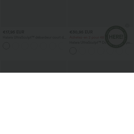
€17,95 EUR
€30,95 EUR
Halara UltraSculpt™ débardeur court de
Achetez-en 2 pour 48,21 € EUR
yoga dos nu torsadé à bretelles doubles
Halara UltraSculpt™ Débardeur de sport
+11
à col rond et ourlet arrondi