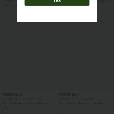
YES
Achetez-en 2 pour 72,62 € EUR
Halara UltraSculpt™ pantalon baggy de
yoga taille haute à effet gainant pour le
Halara Flex™ pantalon de travail droit,
ventre, à rayures color block, avec
taille mi-haute, avec poches
poches
€36,95 EUR
€33,95 EUR
Achetez-en 2, le 3e est offert
Achetez-en 2 pour 60,42 €
Joggers de danse taille haute à cordon,
SoftlyZero™ robe midi moulante
effet froncé, coupe fuselée, à séchage
InstantCool, légère, à encolure carrée,
rapide et toucher frais, avec poches —
dos nu, corsetée, froncée avec fente —