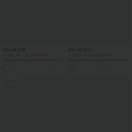
€24,95 EUR
€30,95 EUR
Achetez-en 2, le 3e est offert
Achetez-en 2 pour 60,42 €
Haut décontracté à col en V et manches
Pantalon décontracté en velours côtelé,
longues
taille mi-haute, poche zippée
+1
Top Ventes