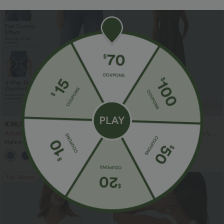
€36,95 EUR
€42,95 EUR
€42,95 EUR
Achetez-en 2 pour 60,42 €
Robe de travail midi à encolure en V,
sans manches, à fermeture éclair à
Halara Flex™ jean décontracté taille
double sens, avec poches
haute à pan croisé, effet gainant pour le
+1
ventre, coupe droite, avec poches
Top Ventes
Top Ventes