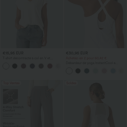
€15,95 EUR
€30,95 EUR
T-shirt décontracté à col en V et
Achetez-en 2 pour 60,42 €
manches courtes
Débardeur de yoga InstantCool à
+5
encolure en U et ourlet arrondi –
UPF50+
Top Ventes
Soldes