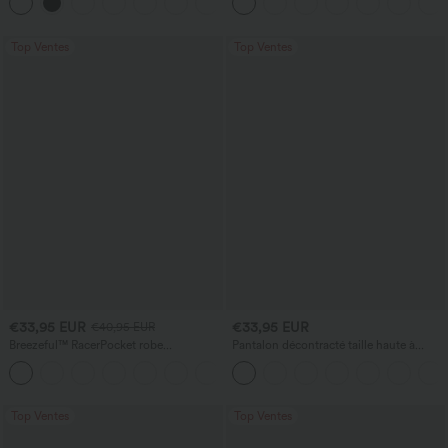
+23
poches
jambe large
Top Ventes
Top Ventes
€33,95 EUR
€33,95 EUR
€40,95 EUR
Breezeful™ RacerPocket robe
Pantalon décontracté taille haute à
décontractée midi fluide à ourlet haut-
jambe droite, effet lin, avec poches
+7
bas, séchage rapide
Top Ventes
Top Ventes