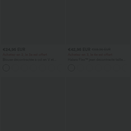
€24,95 EUR
€42,95 EUR
€58,95 EUR
Achetez-en 2, le 3e est offert
Achetez-en 3, le 4e est offert
Blouse décontractée à col en V et
Halara Flex™ jean décontracté taille
manches courtes bouffantes
haute à effet gainant, coupe large, avec
poches