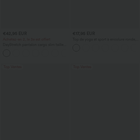
€42,95 EUR
€17,95 EUR
Achetez-en 2, le 3e est offert
Top de yoga et sport à encolure ronde,
manches courtes, à fronces, effet
DayStretch pantalon cargo slim taille
rafraîchissant au toucher - UPF50+
haute, poches zippées, uni
+10
Top Ventes
Top Ventes