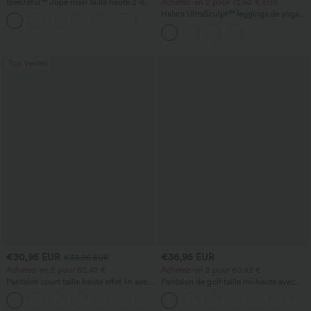
Breezeful™ Jupe maxi taille haute 2-en-
Achetez-en 2 pour 72,62 € EUR
1, fluide, à volants, ourlet asymétrique
Halara UltraSculpt™ leggings de yoga
+8
(high-low), à séchage rapide, style
taille haute, effet ventre plat, à bande
décontracté, coupe régulière
latérale, évasés 7/8
Top Ventes
€30,95 EUR
€36,95 EUR
€33,95 EUR
Achetez-en 2 pour 60,42 €
Achetez-en 2 pour 60,42 €
Pantalon court taille haute effet lin avec
Pantalon de golf taille mi-haute avec
poche zippée
poches, séchage rapide - T-shirt de golf
+7
- UPF40+