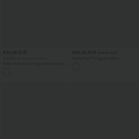
€33,95 EUR
€42,95 EUR
€58,95 EUR
Achetez-en 2 pour 60,42 €
Halara Flex™ Joggers ballon
décontractés en jean, taille mi-haute,
Robe-chemise mi-longue décontractée
avec poches
à col, mancherons, ceinturée, ourlet
fendu incurvé et poches