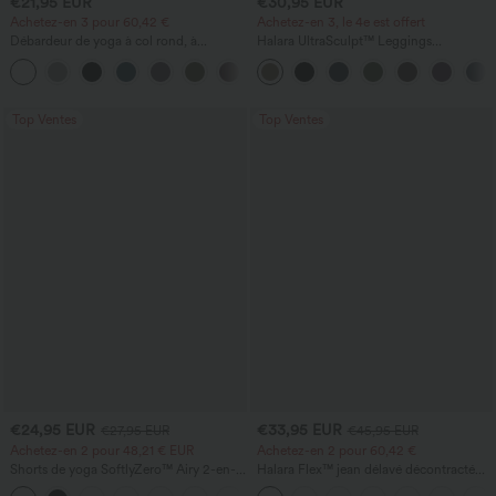
€21,95 EUR
€30,95 EUR
Achetez-en 3 pour 60,42 €
Achetez-en 3, le 4e est offert
Débardeur de yoga à col rond, à
Halara UltraSculpt™ Leggings
fronces, effet rafraîchissant - UPF50+
d'entraînement sculptants taille haute,
+16
effet ventre plat, avec poche
Top Ventes
Top Ventes
€24,95 EUR
€33,95 EUR
€27,95 EUR
€45,95 EUR
Achetez-en 2 pour 48,21 € EUR
Achetez-en 2 pour 60,42 €
Shorts de yoga SoftlyZero™ Airy 2-en-1
Halara Flex™ jean délavé décontracté
InstantCool, super taille haute, 7" avec
taille haute à poches, coupe baggy à