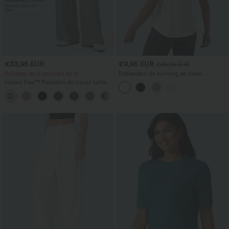
€33,95 EUR
€9,95 EUR
€45,95 EUR
Achetez-en 2 pour 60,42 €
Débardeur de running en mesh
contrastant, ourlet arrondi
Halara Flex™ Pantalon de travail taille
haute sculptant la silhouette, gainant la
+10
taille, avec poches, jambe large en
micro-gaufre