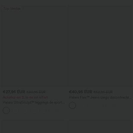
UPF40+
pour demoiselles d'honneur et invitées
de mariage
Top Ventes
€27,95 EUR
€40,95 EUR
€30,95 EUR
€52,95 EUR
Achetez-en 3, le 4e est offert
Halara Flex™ Jeans cargo décontractés
taille mi-haute, jambes droites, avec
Halara UltraSculpt™ leggings de sport
poches
taille haute sculptants — rehaussement
+15
fessier, maintien du ventre, avec poche