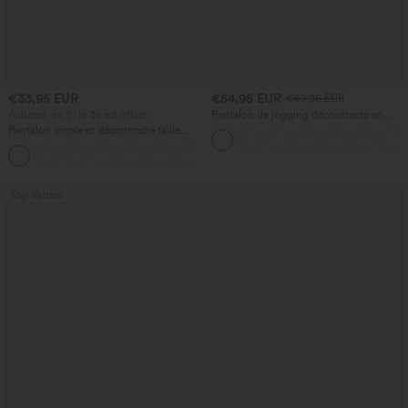
€33,95 EUR
€54,95 EUR
€60,95 EUR
Achetez-en 2, le 3e est offert
Pantalon de jogging décontracté en
French terry à imprimé denim, taille mi-
Pantalon ample et décontracté taille
haute, style jean, avec poches
haute à cordon, avec poches et jambes
+2
larges
Top Ventes