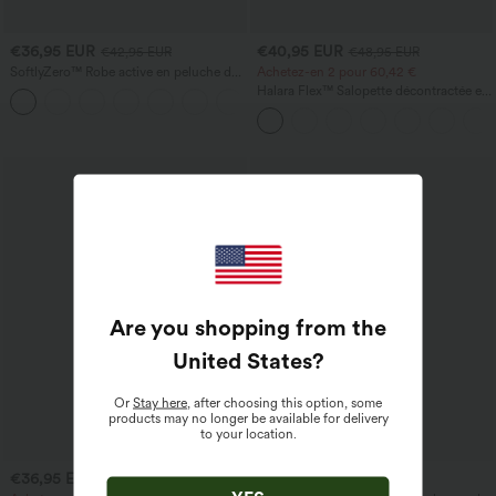
€36,95 EUR
€40,95 EUR
€42,95 EUR
€48,95 EUR
SoftlyZero™ Robe active en peluche dos
Achetez-en 2 pour 60,42 €
nu — Édition Hyper Facile
Halara Flex™ Salopette décontractée en
+29
denim lavé à encolure en V avec poche
Are you shopping from the
United States
?
Or
Stay here
, after choosing this option, some
products may no longer be available for delivery
to your location.
€36,95 EUR
€42,95 EUR
€42,95 EUR