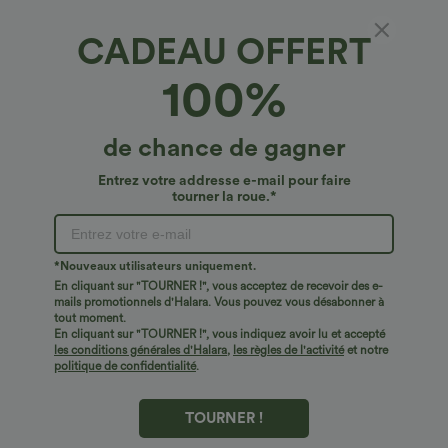
Top Ventes
Top Ventes
CADEAU OFFERT
100%
de chance de gagner
Entrez votre addresse e-mail pour faire
tourner la roue.*
*Nouveaux utilisateurs uniquement.
En cliquant sur "TOURNER !", vous acceptez de recevoir des e-
mails promotionnels d'Halara. Vous pouvez vous désabonner à
€40,95 EUR
€24,95 EUR
tout moment.
Achetez-en 2, le 3e est offert
Pantalon décontracté taille haute à
En cliquant sur "TOURNER !", vous indiquez avoir lu et accepté
cordon, coupe large en mélange de lin,
Pantalon de golf fuselé taille mi-haute à
les conditions générales d'Halara
,
les règles de l'activité
et notre
avec poches
cordon, ourlet incurvé, séchage rapide,
politique de confidentialité
.
+2
avec poches — UPF40+
TOURNER !
Top Ventes