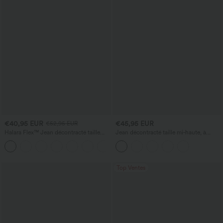
€40,95 EUR
€45,95 EUR
€52,95 EUR
Halara Flex™ Jean décontracté taille
Jean décontracté taille mi‑haute, à
haute, jambe droite, délavé, avec poches
cordon de serrage, avec poches
+3
Top Ventes