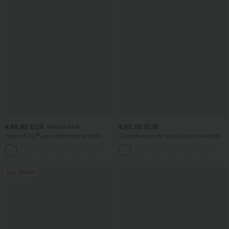
€48,95 EUR
€45,95 EUR
€58,95 EUR
Halara Flex™ jean décontracté taille
Combinaison de travail sans manches à
basse, poches zippées, délavé, coupe
encolure bateau, côtés noués, toucher
+3
baggy à jambe large
frais, rayée, avec poches — Édition Easy
Peezy
Top Ventes