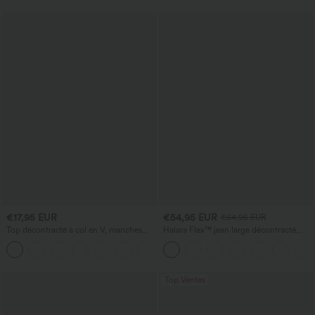
€17,95 EUR
€54,95 EUR
€64,95 EUR
Top décontracté à col en V, manches
Halara Flex™ jean large décontracté
courtes et fronces
taille haute, délavé, avec poches
+1
Top Ventes