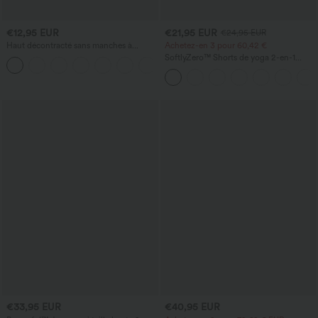
€12,95 EUR
€21,95 EUR
€24,95 EUR
Haut décontracté sans manches à
Achetez-en 3 pour 60,42 €
encolure en V, orné
SoftlyZero™ Shorts de yoga 2-en-1
+1
InstantCool, super taille haute, aérés, 5''
avec poches — longueur allongée
€33,95 EUR
€40,95 EUR