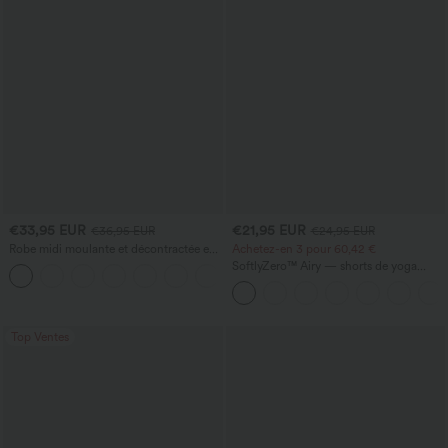
€33,95 EUR
€21,95 EUR
€36,95 EUR
€24,95 EUR
Robe midi moulante et décontractée en
Achetez-en 3 pour 60,42 €
dentelle, froncée et à laçage
SoftlyZero™ Airy — shorts de yoga
+7
super taille haute 2-en-1 InstantCool
avec poches
Top Ventes