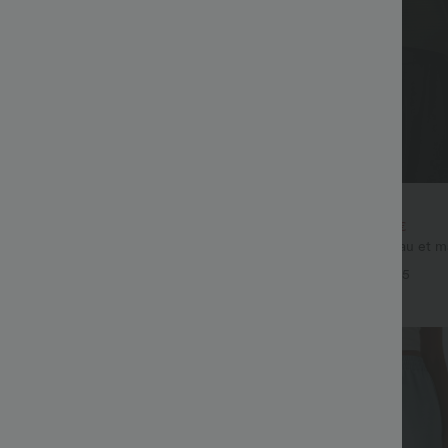
€40,95 EUR
€27,95 EUR
pour 48,21 € EUR
Achetez-en 2 pour 60,42 €
talon de travail à taille haute,
Pull décontracté à col bateau et 
vec poches, en maille gaufrée
chauve-souris
+25
+5
Top Ventes