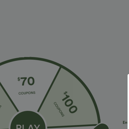
€30,95 EUR
€30,95 EUR
€33,95 EUR
Achetez-en 2 pour 48,21 € EUR
Achetez-en 2, l
DayStretch pantalon décontracté taille haute
Top de sport p
avec poches et coupe droite
à manches long
+27
pouce, ourlet a
soutien-gorge i
Ent
Top Ventes
Top Ventes