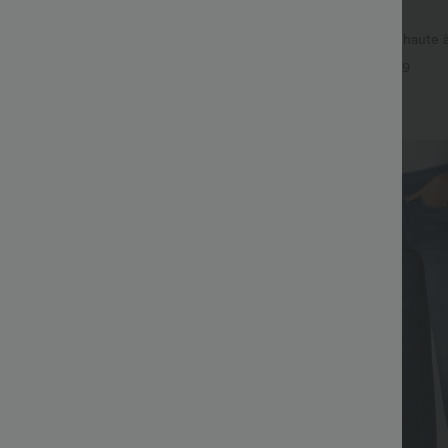
€24,95 EUR
€30,95 EUR
pour 48,21 € EUR
Pantalon décontracté taille haute 
coupe large en mélange de lin, a
ntalon de travail taille haute avec
+9
arrière et légère coupe évasée
+17
Top Ventes