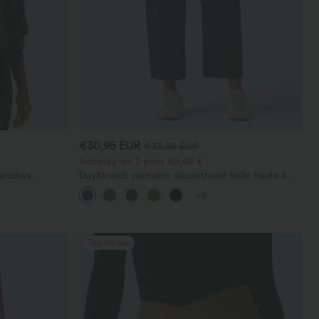
€30,95 EUR
€33,95 EUR
Achetez-en 2 pour 60,42 €
manches
DayStretch pantalon décontracté taille haute à
jambe en forme de tonneau avec poches
+9
Top Ventes