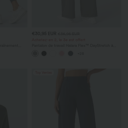
€30,95 EUR
€36,95 EUR
Achetez-en 2, le 3e est offert
traînement
Pantalon de travail Halara Flex™ DayStretch à
r le fessier,
taille haute, avec poches et coupe droite
+28
he
Top Ventes