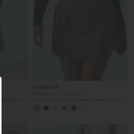
€36,95 EUR
Achetez-en 2 pour 60,42 €
te à cordon,
Jupe mini de soirée en suède, moulante, taille
haute croisée 2-en-1 avec ourlet à franges
+2
Top Ventes