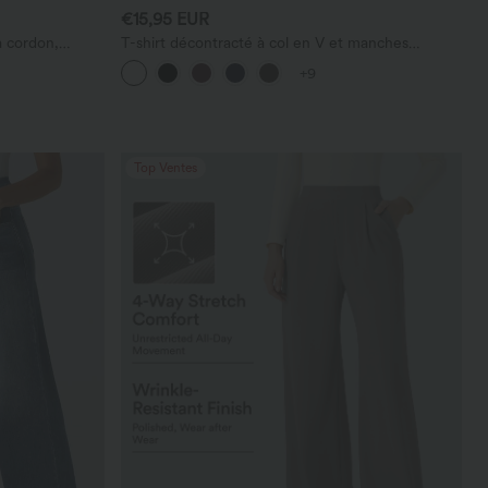
€15,95 EUR
à cordon,
T-shirt décontracté à col en V et manches
vec poches
courtes
+9
Top Ventes