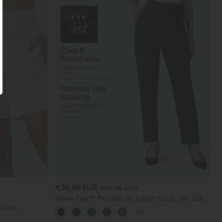
€36,95 EUR
€42,95 EUR
Halara Flex™ Pantalon de travail fuselé, uni, taille
haute, avec poches
-en-1
+12
 avec poches