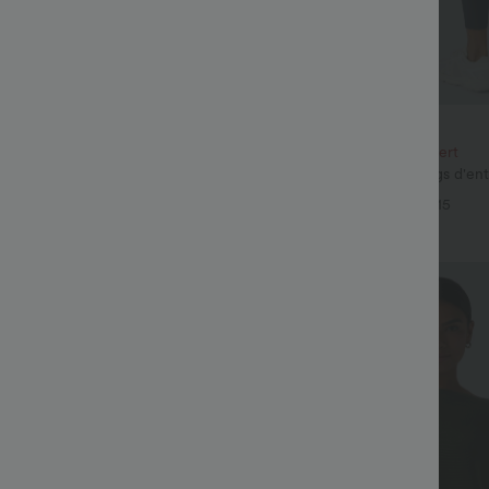
€33,95 EUR
€36,95 EUR
e 3e est offert
Achetez-en 2, le 3e est offert
é à encolure ronde, manches
Halara UltraSculpt™ leggings d'en
et coupe ample
taille haute — fronces liftantes pou
+5
+15
maintien gainant du ventre et poc
Top Ventes