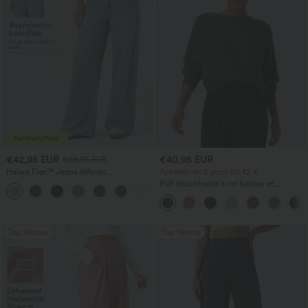
€42,95 EUR
€40,95 EUR
€58,95 EUR
Halara Flex™ Jeans délavés
Achetez-en 2 pour 60,42 €
décontractés, coupe baggy à jambe
Pull décontracté à col bateau et
+5
large, taille basse asymétrique, poches
manches chauve-souris
zippées
Top Ventes
Top Ventes