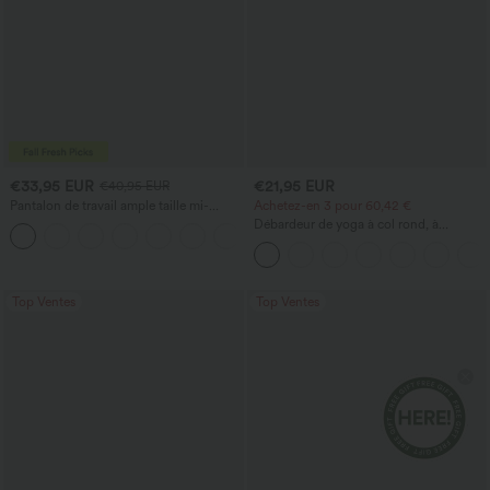
€33,95 EUR
€21,95 EUR
€40,95 EUR
Pantalon de travail ample taille mi-
Achetez-en 3 pour 60,42 €
haute, coupe « barrel » (jambe en forme
Débardeur de yoga à col rond, à
+3
de tonneau) avec poches
fronces, effet rafraîchissant - UPF50+
Top Ventes
Top Ventes