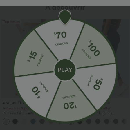
À découvrir
Top Ventes
Top Ventes
€30,95 EUR
€33,95 EUR
€33,95 EUR
€36,95 EUR
Achetez-en 2 pour 60,42 €
Achetez-en 2, le 3e est offert
Pantalon taille haute à cordon avec
Halara UltraSculpt™ leggings
poches, jambe large et coupe ample,
d'entraînement taille haute — fronces
+16
style décontracté, effet lin
liftantes pour le fessier, maintien gainant
du ventre et poche