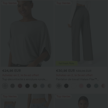
Top Ventes
Top Ventes
€24,95 EUR
€30,95 EUR
€36,95 EUR
Achetez-en 2, le 3e est offert
Achetez-en 2, le 3e est offert
Top décontracté à encolure ronde,
Pantalon de travail Halara Flex™
manches chauve-souris et coupe ample
DayStretch à taille haute, avec poches et
+1
coupe droite
Top Ventes
Top Ventes