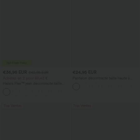
€36,95 EUR
€24,95 EUR
€42,95 EUR
Achetez-en 2 pour 60,42 €
Pantalon décontracté taille haute à
cordon, coupe large en mélange de lin,
Halara Flex™ jean décontracté taille
avec poches
haute à pan croisé, effet gainant pour le
+1
ventre, coupe droite, avec poches
Top Ventes
Top Ventes