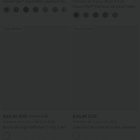
Halara Flex™ DayStretch pantalon flare
Achetez-en 2 pour 48,21 € EUR
de travail, taille mi-haute, poche latérale
Halara Flex™ Pantalon de travail taille
+12
zippée
haute avec poche latérale arrière et
légère coupe évasée
Top Ventes
Top Ventes
€24,95 EUR
€36,95 EUR
€27,95 EUR
Achetez-en 2 pour 48,21 € EUR
Achetez-en 2 pour 60,42 €
Shorts de yoga SoftlyZero™ Airy 2-en-1
Jupe mini de soirée en suède, moulante,
InstantCool, super taille haute, 7" avec
taille haute croisée 2-en-1 avec ourlet à
+23
poches
franges