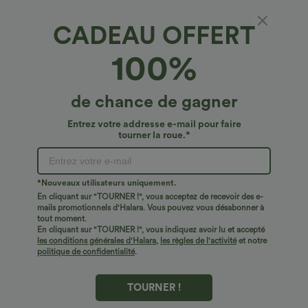
CADEAU OFFERT
100%
de chance de gagner
Entrez votre addresse e-mail pour faire
tourner la roue.*
Oops!
Nous ne semblons pas pouvoir trouver la page que
*Nouveaux utilisateurs uniquement.
vous recherchez.
En cliquant sur "TOURNER !", vous acceptez de recevoir des e-
mails promotionnels d'Halara. Vous pouvez vous désabonner à
tout moment.
Acheter plus
En cliquant sur "TOURNER !", vous indiquez avoir lu et accepté
les conditions générales d'Halara
,
les règles de l'activité
et notre
politique de confidentialité
.
TOURNER !