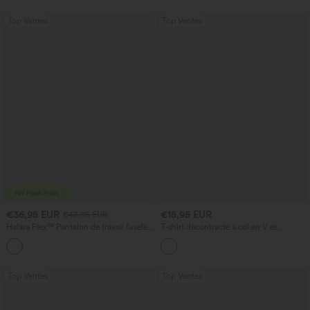
Top Ventes
Top Ventes
€36,95 EUR
€15,95 EUR
€42,95 EUR
Halara Flex™ Pantalon de travail fuselé,
T-shirt décontracté à col en V et
uni, taille haute, avec poches
manches courtes
+8
Top Ventes
Top Ventes