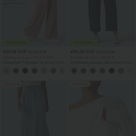
€24,95 EUR
€30,95 EUR
€27,95 EUR
€33,95 EUR
Achetez-en 2 pour 48,21 € EUR
Achetez-en 2 pour 60,42 €
Halara Flex™ Pantalon de travail à taille
DayStretch pantalon décontracté taille
haute, jambe large, avec poches, en
haute à jambe en forme de tonneau
+21
maille gaufrée
avec poches
Top Ventes
Top Ventes