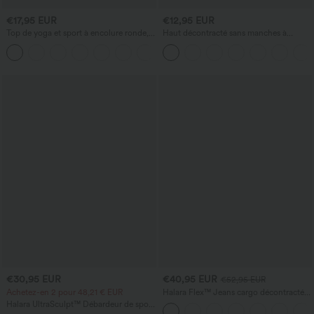
€17,95 EUR
€12,95 EUR
Top de yoga et sport à encolure ronde,
Haut décontracté sans manches à
manches courtes, à fronces, effet
encolure en V, orné
+11
rafraîchissant au toucher - UPF50+
€30,95 EUR
€40,95 EUR
€52,95 EUR
Achetez-en 2 pour 48,21 € EUR
Halara Flex™ Jeans cargo décontractés
taille mi-haute, jambes droites, avec
Halara UltraSculpt™ Débardeur de sport
poches
à col rond et ourlet arrondi