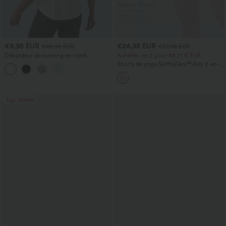
€9,95 EUR
€24,95 EUR
€45,95 EUR
€27,95 EUR
Débardeur de running en mesh
Achetez-en 2 pour 48,21 € EUR
contrastant, ourlet arrondi
Shorts de yoga SoftlyZero™ Airy 2-en-1
InstantCool, super taille haute, 7" avec
poches
Top Ventes