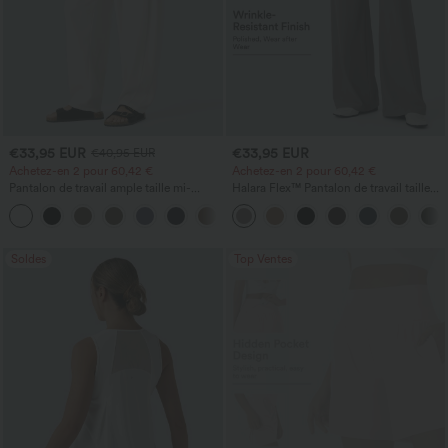
€33,95 EUR
€33,95 EUR
€40,95 EUR
Achetez-en 2 pour 60,42 €
Achetez-en 2 pour 60,42 €
Pantalon de travail ample taille mi-
Halara Flex™ Pantalon de travail taille
haute, coupe « barrel » (jambe en forme
haute sculptant la silhouette, gainant la
+3
de tonneau) avec poches
taille, avec poches, jambe large en
micro-gaufre
Soldes
Top Ventes