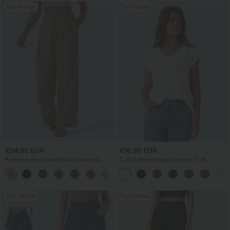
Top Ventes
Top Ventes
€24,95 EUR
€15,95 EUR
Pantalon décontracté taille haute à
T-shirt décontracté à col en V et
cordon, coupe large en mélange de lin,
manches courtes
+5
avec poches
Top Ventes
Top Ventes