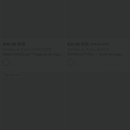
€40,95 EUR
€21,95 EUR
€24,95 EUR
Achetez-en 2 pour 72,62 € EUR
Achetez-en 3 pour 60,42 €
Halara UltraSculpt™ leggings de yoga
SoftlyZero™ Airy — shorts de yoga
taille haute, effet ventre plat, à bande
super taille haute 2-en-1 InstantCool
latérale, évasés 7/8
avec poches
Top Ventes