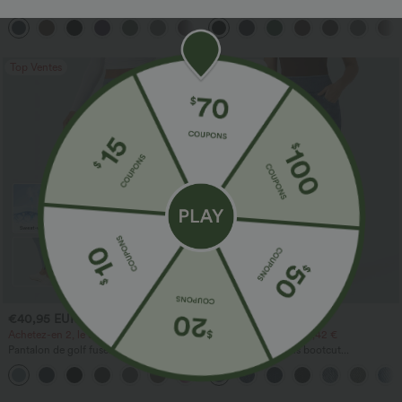
Halara Flex™ DayStretch pantalon flare
Halara Flex™ Pantalon de travail fuselé,
de travail, taille mi-haute, poche latérale
uni, taille haute, avec poches
+12
zippée
Top Ventes
Top Ventes
€40,95 EUR
€42,95 EUR
Achetez-en 2, le 3e est offert
Achetez-en 2 pour 60,42 €
Pantalon de golf fuselé taille mi-haute à
Halara Flex™ Jeans bootcut
cordon, ourlet incurvé, séchage rapide,
décontractés taille haute, effet délavé,
+2
avec poches — UPF40+
avec poches