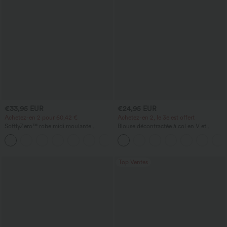
€33,95 EUR
€24,95 EUR
Achetez-en 2 pour 60,42 €
Achetez-en 2, le 3e est offert
SoftlyZero™ robe midi moulante
Blouse décontractée à col en V et
InstantCool, légère, à encolure carrée,
manches courtes bouffantes
+6
dos nu, corsetée, froncée avec fente —
pour demoiselles d'honneur et invitées
de mariage
Top Ventes