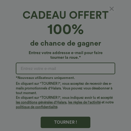
CADEAU OFFERT
€36,95 EUR
€27,95 EUR
€30,95 EUR
Achetez-en 2 pour 60,42 €
Achetez-en 2 pour 48,21 € EUR
100%
Jupe mini de soirée en suède, moulante,
Jupe maxi décontractée taille haute à
taille haute croisée 2-en-1 avec ourlet à
cordon, effet lin
franges
de chance de gagner
Top Ventes
Top Ventes
Entrez votre addresse e-mail pour faire
tourner la roue.*
*Nouveaux utilisateurs uniquement.
En cliquant sur "TOURNER !", vous acceptez de recevoir des e-
mails promotionnels d'Halara. Vous pouvez vous désabonner à
tout moment.
En cliquant sur "TOURNER !", vous indiquez avoir lu et accepté
les conditions générales d'Halara
,
les règles de l'activité
et notre
politique de confidentialité
.
TOURNER !
€33,95 EUR
€36,95 EUR
€40,95 EUR
€42,95 EUR