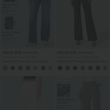
€36,95 EUR
€24,95 EUR
€42,95 EUR
€30,95 EUR
Achetez-en 2 pour 60,42 €
Achetez-en 2 pour 48,21 € EUR
Halara Flex™ jean décontracté taille
Halara Flex™ Pantalon de travail taille
haute à pan croisé, effet gainant pour le
haute avec poche latérale arrière et
+1
ventre, coupe droite, avec poches
légère coupe évasée
Top Ventes