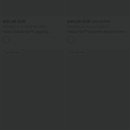
€30,95 EUR
€40,95 EUR
€48,95 EUR
Achetez-en 3, le 4e est offert
Achetez-en 2 pour 60,42 €
Halara UltraSculpt™ Leggings
Halara Flex™ Salopette décontractée en
d'entraînement sculptants taille haute,
denim lavé à encolure en V avec poche
+16
effet ventre plat, avec poche
Top Ventes
Top Ventes