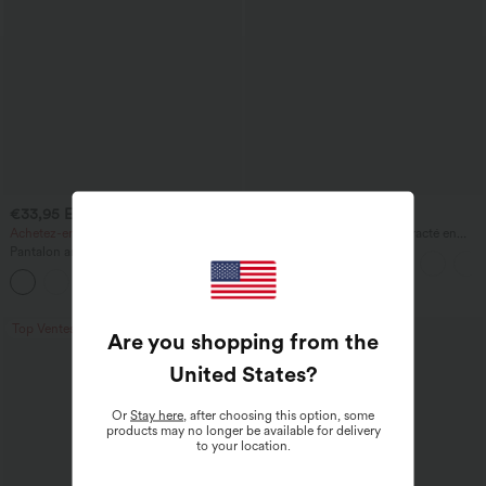
€33,95 EUR
€54,95 EUR
€60,95 EUR
Achetez-en 2, le 3e est offert
Pantalon de jogging décontracté en
French terry à imprimé denim, taille mi-
Pantalon ample et décontracté taille
haute, style jean, avec poches
haute à cordon, avec poches et jambes
+2
larges
Top Ventes
Top Ventes
Are you shopping from the
United States
?
Or
Stay here
, after choosing this option, some
products may no longer be available for delivery
to your location.