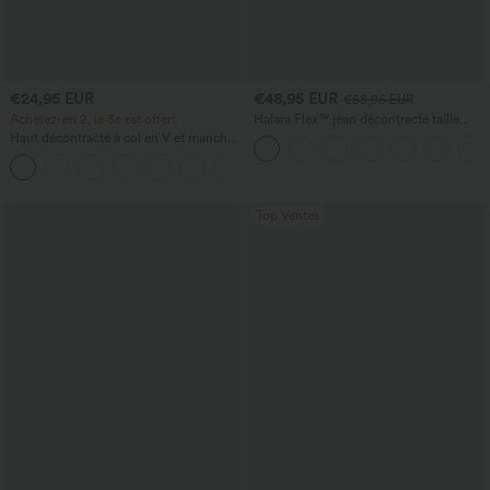
€24,95 EUR
€48,95 EUR
€58,95 EUR
Achetez-en 2, le 3e est offert
Halara Flex™ jean décontracté taille
basse, poches zippées, délavé, coupe
Haut décontracté à col en V et manches
baggy à jambe large
longues
+1
Top Ventes