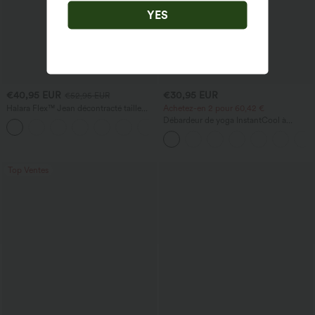
YES
€40,95 EUR
€30,95 EUR
€52,95 EUR
Halara Flex™ Jean décontracté taille
Achetez-en 2 pour 60,42 €
haute, jambe droite, délavé, avec poches
Débardeur de yoga InstantCool à
+3
encolure en U et ourlet arrondi –
UPF50+
Top Ventes