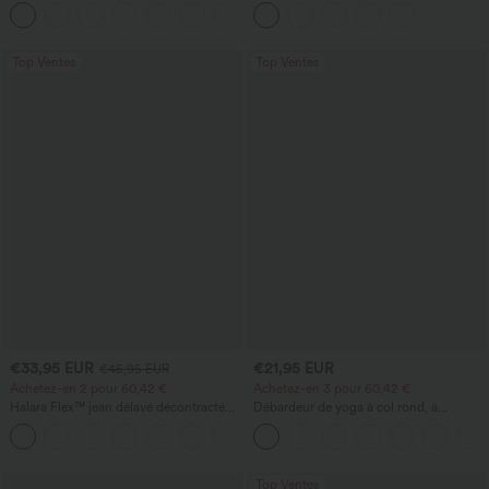
décontractée midi fluide à ourlet haut-
cordon de serrage, avec poches
+7
bas, séchage rapide
Top Ventes
Top Ventes
€33,95 EUR
€21,95 EUR
€45,95 EUR
Achetez-en 2 pour 60,42 €
Achetez-en 3 pour 60,42 €
Halara Flex™ jean délavé décontracté
Débardeur de yoga à col rond, à
taille haute à poches, coupe baggy à
fronces, effet rafraîchissant - UPF50+
+2
jambe large
Top Ventes