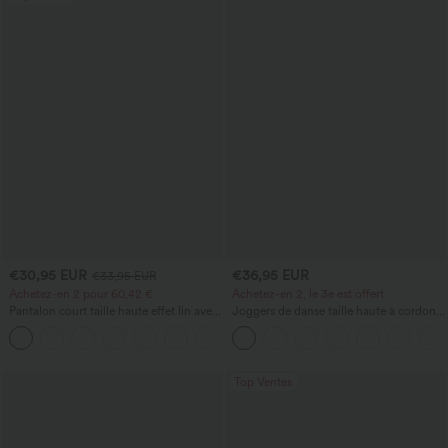
€30,95 EUR
€36,95 EUR
€33,95 EUR
Achetez-en 2 pour 60,42 €
Achetez-en 2, le 3e est offert
Pantalon court taille haute effet lin avec
Joggers de danse taille haute à cordon,
poche zippée
effet froncé, coupe fuselée, à séchage
+7
rapide et toucher frais, avec poches —
UPF40+
Top Ventes