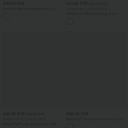
€33,95 EUR
€21,95 EUR
€24,95 EUR
Pantalon décontracté taille haute à
Achetez-en 3 pour 60,42 €
jambe droite, effet lin, avec poches
SoftlyZero™ Shorts de yoga 2-en-1
+5
InstantCool, super taille haute, aérés, 5''
avec poches — longueur allongée
€42,95 EUR
€33,95 EUR
€58,95 EUR
Achetez-en 3, le 4e est offert
Breezeful™ Jupe maxi taille haute 2-en-
1, fluide, à volants, ourlet asymétrique
Halara Flex™ jean décontracté taille
(high-low), à séchage rapide, style
haute à effet gainant, coupe large, avec