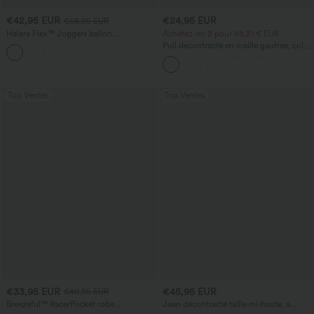
€42,95 EUR
€24,95 EUR
€58,95 EUR
Halara Flex™ Joggers ballon
Achetez-en 2 pour 48,21 € EUR
décontractés en jean, taille mi-haute,
Pull décontracté en maille gaufrée, col
avec poches
rond et manches courtes.
Top Ventes
Top Ventes
€33,95 EUR
€45,95 EUR
€40,95 EUR
Breezeful™ RacerPocket robe
Jean décontracté taille mi‑haute, à