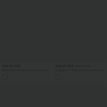
€42,95 EUR
€36,95 EUR
€42,95 EUR
Robe de travail midi à encolure en V,
SoftlyZero™ Robe active en peluche dos
sans manches, à fermeture éclair à
nu — Édition Hyper Facile
double sens, avec poches