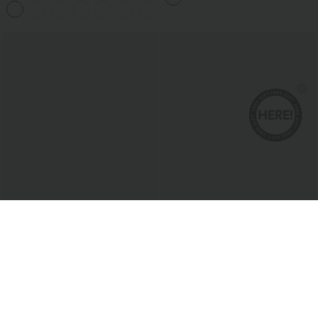
+11
€27,95 EUR
€17,95 EUR
€30,95 EUR
Halara Flex™ pantalon skinny de travail
Débardeur de yoga froncé à encolure
à taille haute à motif pied-de-poule,
ronde et dos nageur
avec poches
Top Ventes