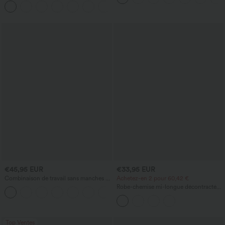
décontracté, coupe régulière
poches
€45,95 EUR
€33,95 EUR
Combinaison de travail sans manches à
Achetez-en 2 pour 60,42 €
encolure bateau, côtés noués, toucher
Robe-chemise mi-longue décontractée
+8
frais, rayée, avec poches — Édition Easy
à col, mancherons, ceinturée, ourlet
Peezy
fendu incurvé et poches
Top Ventes