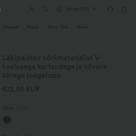
Estonia
(
EUR
)
Lühkarid
Püksid
Kõver Plus
Kombinesoonid
Jakid ja ma
Läbipaistev võrkmaterjalist V-
kaelusega kortsudega ja kõvera
äärega joogatopp
€12,95 EUR
Värv
Must