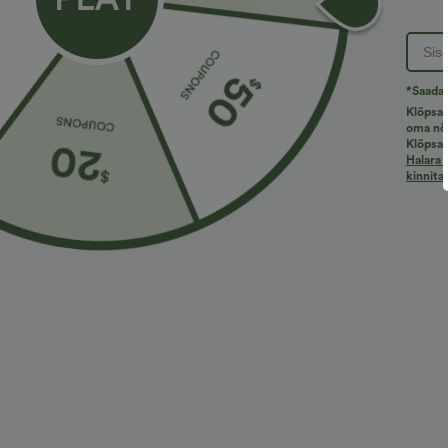
PRODUKTI ID: 02705525
Product Features
*Saadav
Klõpsat
oma nõu
Klõpsat
Halara 
kinnita
Mõeldud joogaks ja lõõgastavamat tüüpi tegevusteks.
Omadused:
Läbipaistvad, kerged ja õhulised disainid – ideaals
Võrkmaterjal tagab hea hingavuse ja vaevatu stiili.
Klassikaline V-kaelus.
Disainitud kurrutatud lõikega, et luua tekstuurne väl
Klassikaline kaardus äär vaba liikumise jaoks.
Pange tähele, et pehmendusi pole.
Spordirinnahoidjat ei ole kaasas.
Neljasuunaline elastne kangas pakub liikumisvabadu