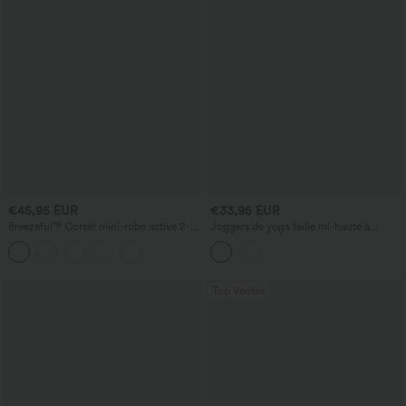
€45,95 EUR
€33,95 EUR
Breezeful™ Corset mini-robe active 2-
Joggers de yoga taille mi-haute à
en-1 avec poche, séchage rapide, tissu
cordon de serrage, à rayures, avec des
fluide, pour pickleball — longueur
poches
allongée
Top Ventes