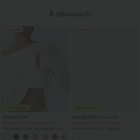
À découvrir
Top Ventes
Top Ventes
€30,95 EUR
€33,95 EUR
€36,95 EUR
Achetez-en 2, le 3e est offert
Achetez-en 2, le 3e est offert
Top de sport pour yoga asymétrique
Halara UltraSculpt™ leggings
(une épaule) à manches longues avec
d'entraînement taille haute — fronces
+3
ouverture pour le pouce, ourlet arrondi
liftantes pour le fessier, maintien gainant