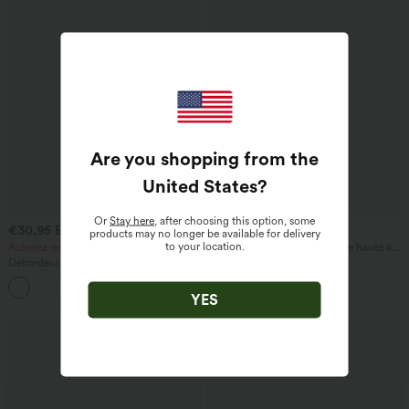
Are you shopping from the
United States
?
Or
Stay here
, after choosing this option, some
€30,95 EUR
€58,95 EUR
products may no longer be available for delivery
to your location.
Achetez-en 2 pour 60,42 €
Halara Flex™ Jeans slim taille haute à
ourlet retroussé, style décontracté, avec
Débardeur de yoga InstantCool à
poches
encolure en U et ourlet arrondi –
UPF50+
YES