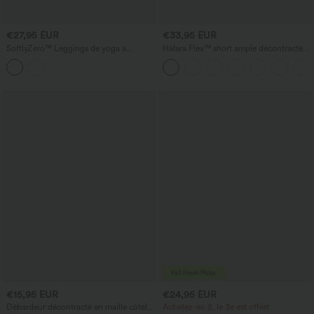
€27,95 EUR
€33,95 EUR
SoftlyZero™ Leggings de yoga à
Halara Flex™ short ample décontracté
ceinture croisée et taille haute,
en denim, taille haute, 4'' avec poches
empiècements en mesh contrastant et
poche
€15,95 EUR
€24,95 EUR
Débardeur décontracté en maille côtelée
Achetez-en 2, le 3e est offert