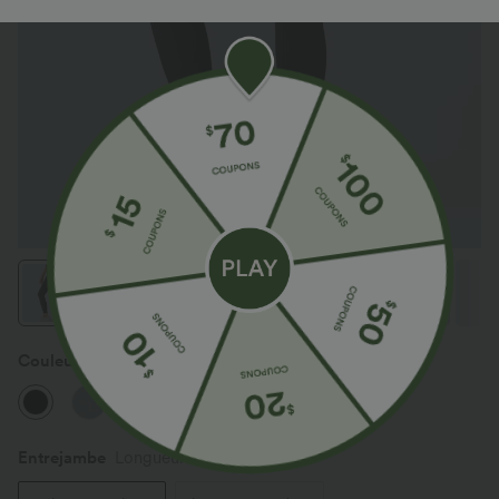
Couleur
Noir
Entrejambe️
Longueur 7/8