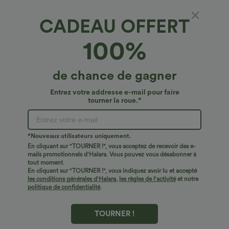
CADEAU OFFERT
Leggings d'entraînement OneForm doux, sans
100%
coutures, à effet fluide, côtelés, taille haute,
gainant au niveau du ventre et effet
€17,95 EUR
Buy 3, Get 1 Free
rehausseur des fesses
de chance de gagner
Entrez votre addresse e-mail pour faire
tourner la roue.*
*Nouveaux utilisateurs uniquement.
En cliquant sur "TOURNER !", vous acceptez de recevoir des e-
mails promotionnels d'Halara. Vous pouvez vous désabonner à
tout moment.
En cliquant sur "TOURNER !", vous indiquez avoir lu et accepté
les conditions générales d'Halara
,
les règles de l'activité
et notre
politique de confidentialité
.
TOURNER !