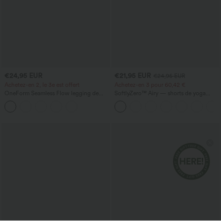
€24,95 EUR
€21,95 EUR
€24,95 EUR
Achetez-en 2, le 3e est offert
Achetez-en 3 pour 60,42 €
OneForm Seamless Flow legging de
SoftlyZero™ Airy — shorts de yoga
yoga taille haute, gainant pour le ventre
super taille haute 2-en-1 InstantCool
et effet rehausseur de fesses
avec poches