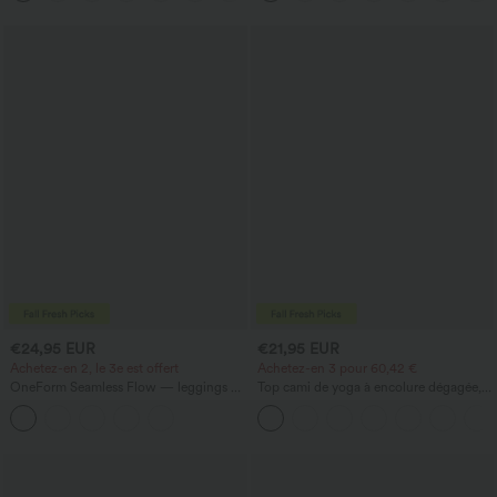
haut-bas, séchage rapide, soutien-gorge
du ventre et poche
intégré.
€24,95 EUR
€21,95 EUR
Achetez-en 2, le 3e est offert
Achetez-en 3 pour 60,42 €
OneForm Seamless Flow — leggings de
Top cami de yoga à encolure dégagée,
yoga sans coutures, taille mi-haute, effet
bretelles croisées au dos et ourlet croisé
gainant pour le ventre et liftant pour les
fesses