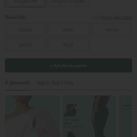
Longueur 7/8
Longueur complète
Taille
(US)
Guide des tailles
XS
(
0/2
)
S
(
4/6
)
M
(
8/10
)
L
(
12/14
)
XL
(
16
)
+ Ajouter au panier
À découvrir
Buy 3, Get 1 Free