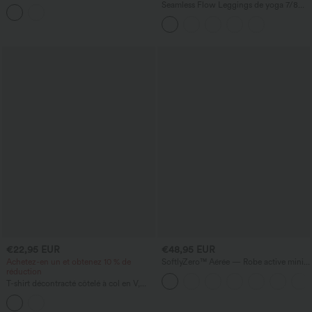
à encolure en U, dos croisé ajouré et
Seamless Flow Leggings de yoga 7/8
ourlet arrondi
taille haute — maintien du ventre et
effet push-up pour les fesses
€22,95 EUR
€48,95 EUR
Achetez-en un et obtenez 10 % de
SoftlyZero™ Aérée — Robe active mini
réduction
de tennis 2-en-1 InstantCool, édition
Pocket-Easy Peezy
T-shirt décontracté côtelé à col en V,
manches à volant et effet froncé.