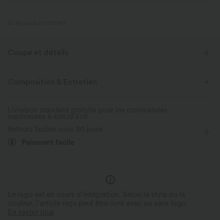
ID de produit 02811147
Coupe et détails
Maintien moyen
Façonnage
Taille plate
Composition & Entretien
Yoga et Pilates
Pantacourt
Taille moyenne
Ajusté
Livraison standard gratuite pour les commandes
supérieures à
Élasticité quatre directions
€66,52 EUR
Skinny
Retours faciles sous 30 jours
Paiement facile
Le logo est en cours d’intégration. Selon le style ou la
couleur, l’article reçu peut être livré avec ou sans logo.
En savoir plus