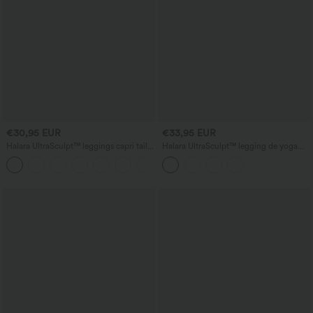
€30,95 EUR
€33,95 EUR
Halara UltraSculpt™ leggings capri taille
Halara UltraSculpt™ legging de yoga
haute, gainants avec contrôle du ventre
taille haute effet lifting fessier et
et poches pour l'entraînement
maintien du ventre, coupe bootcut, avec
poches