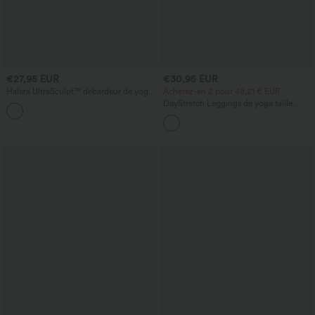
€27,95 EUR
€30,95 EUR
Halara UltraSculpt™ débardeur de yoga
Achetez-en 2 pour 48,21 € EUR
à imprimé léopard, encolure dégagée,
DayStretch Leggings de yoga taille
soutien‑gorge intégré et ourlet croisé
haute à coupe évasée et devant croisé