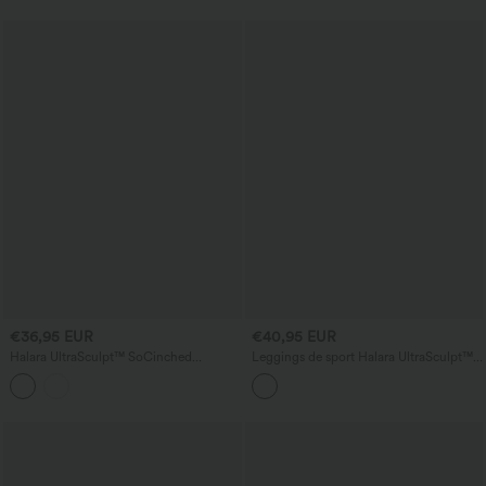
€36,95 EUR
€40,95 EUR
Halara UltraSculpt™ SoCinched
Leggings de sport Halara UltraSculpt™
leggings de sport taille haute, gainants
SoCinched à taille haute — effet
pour le ventre, en dentelle contrastée
push‑up fessier, maintien du ventre et
avec poches
modelant, avec poches