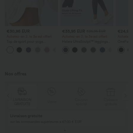
€30,95 EUR
€33,95 EUR
€24,95
€36,95 EUR
Achetez-en 2, le 3e est offert
Achetez-en 2, le 3e est offert
Achetez-en
Top de sport pour yoga
Halara UltraSculpt™ leggings
OneForm 
asymétrique (une épaule) à
d'entraînement taille haute —
leggings 
+3
manches longues avec ouverture
fronces liftantes pour le fessier,
taille mi-
pour le pouce, ourlet arrondi
maintien gainant du ventre et
pour le ve
haut-bas, séchage rapide,
poche
fesses
soutien-gorge intégré.
Nos offres
LIVRAISON
Coupon
Cadeaux
Vente
GRATUITE
spécial
gratuits
Livraison gratuite
sur les commandes supérieures à 67,00 € EUR