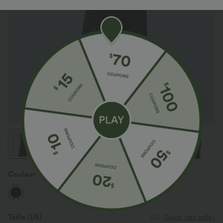
Couleur
Noir
Taille
(US)
Guide des tailles