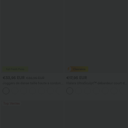
€33,95 EUR
€17,95 EUR
€36,95 EUR
Joggers de danse taille haute à cordon,
Halara UltraSculpt™ débardeur court de
effet froncé, coupe fuselée, à séchage
yoga dos nu torsadé à bretelles doubles
rapide et toucher frais, avec poches —
UPF40+
Top Ventes