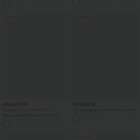
intégré et ourlet à volants
Top Ventes
Top Ventes
€24,95 EUR
€17,95 EUR
Achetez-en 3, le 4e est offert
Top de yoga et sport à encolure ronde,
manches courtes, à fronces, effet
Blouse décontractée à col en V et
rafraîchissant au toucher - UPF50+
manches courtes bouffantes
Top Ventes