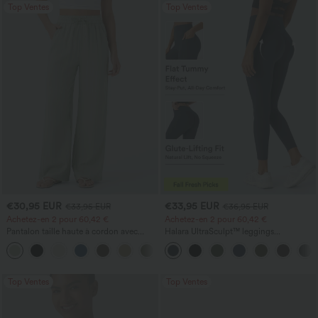
Top Ventes
Top Ventes
€30,95 EUR
€33,95 EUR
€33,95 EUR
€36,95 EUR
Achetez-en 2 pour 60,42 €
Achetez-en 2 pour 60,42 €
Pantalon taille haute à cordon avec
Halara UltraSculpt™ leggings
poches, jambe large et coupe ample,
d'entraînement taille haute — fronces
+16
style décontracté, effet lin
liftantes pour le fessier, maintien gainant
du ventre et poche
Top Ventes
Top Ventes