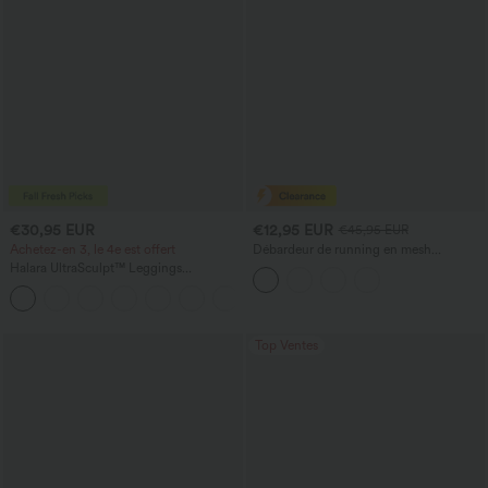
€30,95 EUR
€12,95 EUR
€45,95 EUR
Achetez-en 3, le 4e est offert
Débardeur de running en mesh
contrastant, ourlet arrondi
Halara UltraSculpt™ Leggings
d'entraînement sculptants taille haute,
+16
effet ventre plat, avec poche
Top Ventes