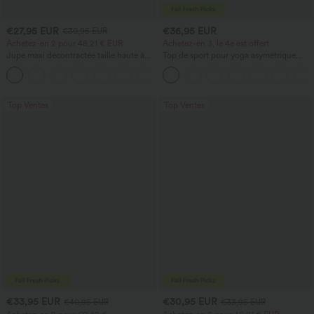
€27,95 EUR
€36,95 EUR
€30,95 EUR
Achetez-en 2 pour 48,21 € EUR
Achetez-en 3, le 4e est offert
Jupe maxi décontractée taille haute à
Top de sport pour yoga asymétrique
cordon, effet lin
(une épaule) à manches longues avec
ouverture pour le pouce, ourlet arrondi
haut-bas, séchage rapide, soutien-gorge
intégré.
Top Ventes
Top Ventes
€33,95 EUR
€30,95 EUR
€40,95 EUR
€33,95 EUR