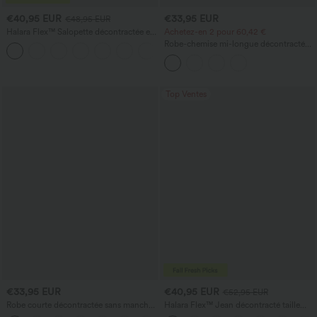
€40,95 EUR
€33,95 EUR
€48,95 EUR
Halara Flex™ Salopette décontractée en
Achetez-en 2 pour 60,42 €
denim lavé à encolure en V avec poche
Robe-chemise mi-longue décontractée
+1
à col, mancherons, ceinturée, ourlet
fendu incurvé et poches
Top Ventes
€33,95 EUR
€40,95 EUR
€52,95 EUR
Robe courte décontractée sans manches
Halara Flex™ Jean décontracté taille
à encolure ronde, avec soutien‑gorge
haute, jambe droite, délavé, avec poches