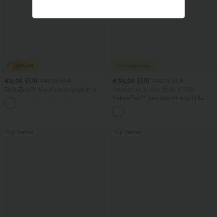
€9,95 EUR
€36,95 EUR
€48,95 EUR
€42,95 EUR
SoftlyZero™ Airy short de yoga 3'' à
Achetez-en 2 pour 72,62 € EUR
taille haute, froncé, InstantCool, avec
Halara Flex™ jean décontracté taille
poches
haute à pan croisé, effet gainant pour le
ventre, coupe droite, avec poches
Top Ventes
Top Ventes