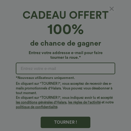
CADEAU OFFERT
Robe maxi sans manches à encolure ronde
100%
avec découpes
4.6
(
5
)
de chance de gagner
€36,95 EUR
Entrez votre addresse e-mail pour faire
tourner la roue.*
*Nouveaux utilisateurs uniquement.
En cliquant sur "TOURNER !", vous acceptez de recevoir des e-
mails promotionnels d'Halara. Vous pouvez vous désabonner à
tout moment.
En cliquant sur "TOURNER !", vous indiquez avoir lu et accepté
les conditions générales d'Halara
,
les règles de l'activité
et notre
politique de confidentialité
.
TOURNER !