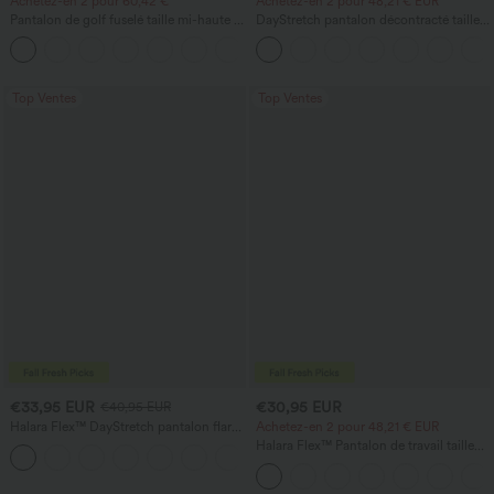
Achetez-en 2 pour 60,42 €
Achetez-en 2 pour 48,21 € EUR
Pantalon de golf fuselé taille mi-haute à
DayStretch pantalon décontracté taille
cordon, ourlet incurvé, séchage rapide,
haute avec poches et coupe droite
+2
avec poches — UPF40+
Top Ventes
Top Ventes
€33,95 EUR
€30,95 EUR
€40,95 EUR
Halara Flex™ DayStretch pantalon flare
Achetez-en 2 pour 48,21 € EUR
de travail, taille mi-haute, poche latérale
Halara Flex™ Pantalon de travail taille
+12
zippée
haute avec poche latérale arrière et
légère coupe évasée