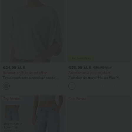
€24,95 EUR
€30,95 EUR
€36,95 EUR
Achetez-en 3, le 4e est offert
Achetez-en 2 pour 60,42 €
Top décontracté à encolure ronde,
Pantalon de travail Halara Flex™
manches chauve-souris et coupe ample
DayStretch à taille haute, avec poches et
+1
coupe droite
Top Ventes
Top Ventes