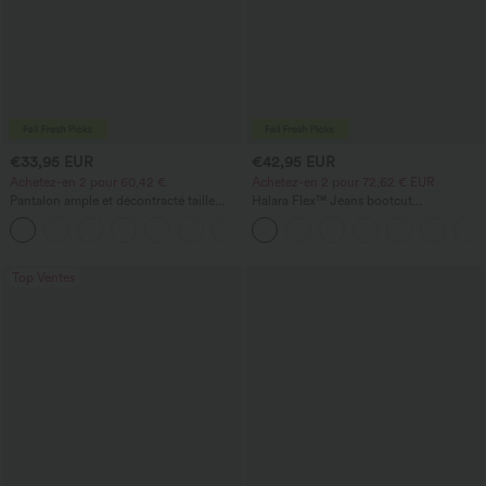
€33,95 EUR
€42,95 EUR
Achetez-en 2 pour 60,42 €
Achetez-en 2 pour 72,62 € EUR
Pantalon ample et décontracté taille
Halara Flex™ Jeans bootcut
haute à cordon, avec poches et jambes
décontractés taille haute, effet délavé,
+2
larges
avec poches
Top Ventes