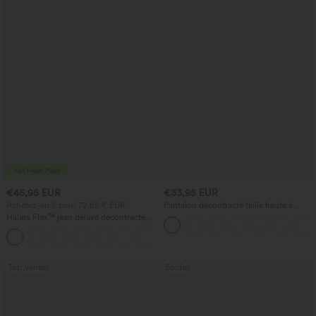
€45,95 EUR
€33,95 EUR
Achetez-en 2 pour 72,62 € EUR
Pantalon décontracté taille haute à
jambe droite, effet lin, avec poches
Halara Flex™ jean délavé décontracté
taille haute à poches, coupe baggy à
+2
jambe large
Top Ventes
Soldes