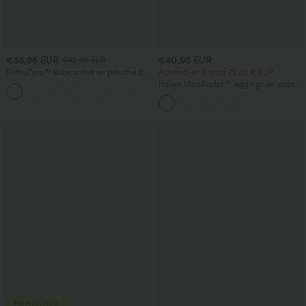
€36,95 EUR
€40,95 EUR
€42,95 EUR
SoftlyZero™ Robe active en peluche dos
Achetez-en 2 pour 72,62 € EUR
nu — Édition Hyper Facile
Halara UltraSculpt™ leggings de yoga
+29
taille haute, effet ventre plat, à bande
latérale, évasés 7/8