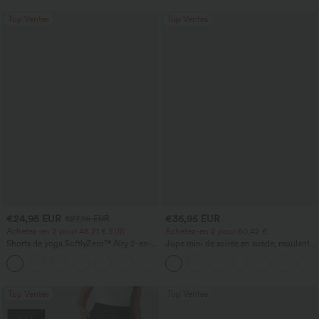
Top Ventes
Top Ventes
€24,95 EUR
€36,95 EUR
€27,95 EUR
Achetez-en 2 pour 48,21 € EUR
Achetez-en 2 pour 60,42 €
Shorts de yoga SoftlyZero™ Airy 2-en-1
Jupe mini de soirée en suède, moulante,
InstantCool, super taille haute, 7" avec
taille haute croisée 2-en-1 avec ourlet à
+23
poches
franges
Top Ventes
Top Ventes