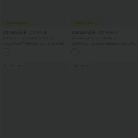
€24,95 EUR
€30,95 EUR
€27,95 EUR
€33,95 EUR
Achetez-en 2 pour 48,21 € EUR
Achetez-en 2 pour 60,42 €
Halara Flex™ Pantalon de travail à taille
DayStretch pantalon décontracté taille
haute, jambe large, avec poches, en
haute à jambe en forme de tonneau
+21
maille gaufrée
avec poches
Top Ventes
Top Ventes