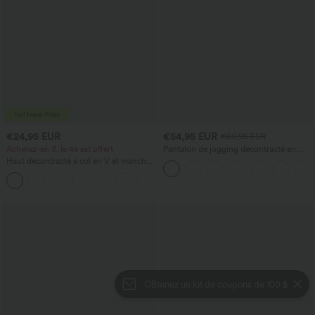
€24,95 EUR
€54,95 EUR
€60,95 EUR
Achetez-en 3, le 4e est offert
Pantalon de jogging décontracté en
French terry à imprimé denim, taille mi-
Haut décontracté à col en V et manches
haute, style jean, avec poches
longues
+1
OBtenez un lot de coupons de 100 $