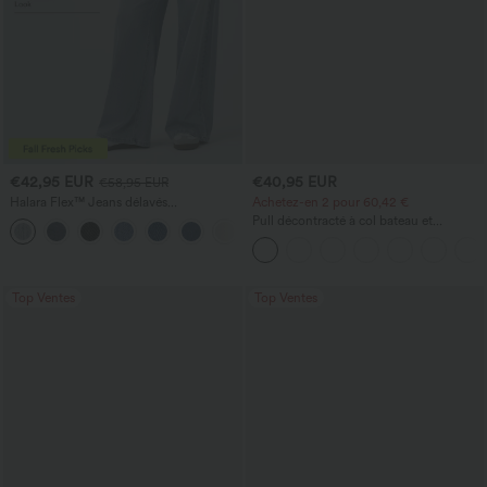
€42,95 EUR
€40,95 EUR
€58,95 EUR
Halara Flex™ Jeans délavés
Achetez-en 2 pour 60,42 €
décontractés, coupe baggy à jambe
Pull décontracté à col bateau et
+5
large, taille basse asymétrique, poches
manches chauve-souris
zippées
Top Ventes
Top Ventes