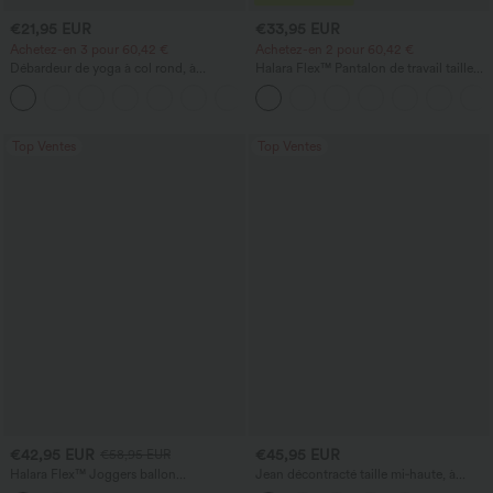
€21,95 EUR
€33,95 EUR
Achetez-en 3 pour 60,42 €
Achetez-en 2 pour 60,42 €
Débardeur de yoga à col rond, à
Halara Flex™ Pantalon de travail taille
fronces, effet rafraîchissant - UPF50+
haute sculptant la silhouette, gainant la
+16
taille, avec poches, jambe large en
micro-gaufre
Top Ventes
Top Ventes
€42,95 EUR
€45,95 EUR
€58,95 EUR
Halara Flex™ Joggers ballon
Jean décontracté taille mi‑haute, à
décontractés en jean, taille mi-haute,
cordon de serrage, avec poches