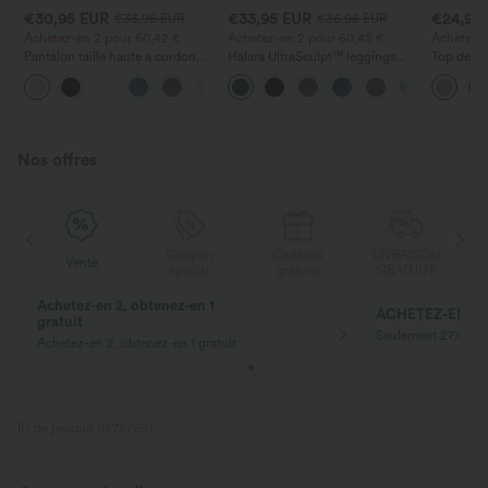
€30,95 EUR
€33,95 EUR
€24,95
€33,95 EUR
€36,95 EUR
Achetez-en 2 pour 60,42 €
Achetez-en 2 pour 60,42 €
Achetez-en
Pantalon taille haute à cordon
Halara UltraSculpt™ leggings
Top décon
avec poches, jambe large et
d'entraînement taille haute —
ronde, m
+16
coupe ample, style décontracté,
fronces liftantes pour le fessier,
et coupe
effet lin
maintien gainant du ventre et
poche
Nos offres
N
Coupon
Cadeaux
LIVRAISON
Vente
E
spécial
gratuits
GRATUITE
Achetez-en 2, obtenez-en 1
ACHETEZ-EN 2 P
gratuit
Seulement 27,00 € 
Achetez-en 2, obtenez-en 1 gratuit
ID de produit 02787661