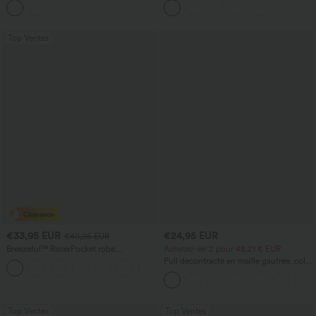
avec poches
Top Ventes
€33,95 EUR
€24,95 EUR
€40,95 EUR
Breezeful™ RacerPocket robe
Achetez-en 2 pour 48,21 € EUR
décontractée midi fluide à ourlet haut-
Pull décontracté en maille gaufrée, col
+7
bas, séchage rapide
rond et manches courtes.
Top Ventes
Top Ventes