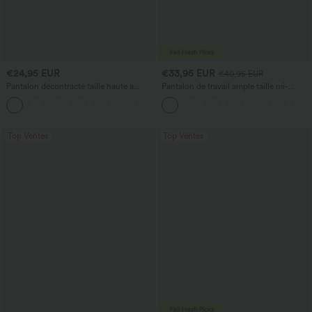
€24,95 EUR
€33,95 EUR
€40,95 EUR
Pantalon décontracté taille haute à
Pantalon de travail ample taille mi-
cordon, coupe large en mélange de lin,
haute, coupe « barrel » (jambe en forme
+5
avec poches
de tonneau) avec poches
Top Ventes
Top Ventes