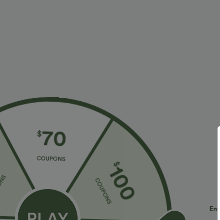
€15,95 EUR
€40,95 EUR
T-shirt décontracté à col en V et manches
Achetez-en 2 
courtes
Pull décontrac
+9
chauve-souris
Ent
Top Ventes
Top Ventes