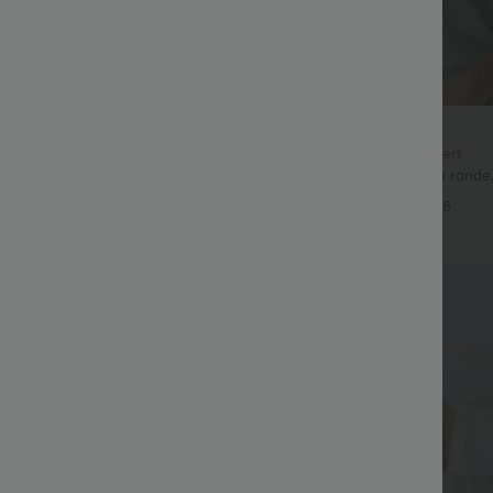
€24,95 EUR
€36,95 EUR
e 3e est offert
Achetez-en 2, le 3e est offert
vail Halara Flex™ DayStretch à
Top décontracté à encolure rond
vec poches et coupe droite
chauve-souris et coupe ample
+28
+5
Top Ventes