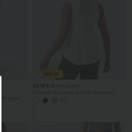
€9,95 EUR
€45,95 EUR
Débardeur de running en mesh contrastant,
ourlet arrondi
aille haute
Top Ventes