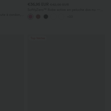
€36,95 EUR
€42,95 EUR
SoftlyZero™ Robe active en peluche dos nu —
Édition Hyper Facile
aute à cordon,
+33
vec poches —
Top Ventes