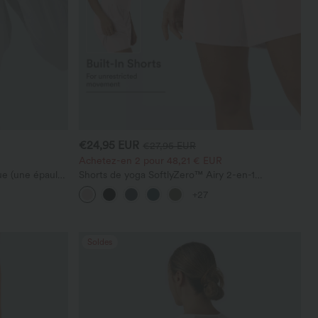
€24,95 EUR
€27,95 EUR
Achetez-en 2 pour 48,21 € EUR
e (une épaule)
Shorts de yoga SoftlyZero™ Airy 2-en-1
 pour le
InstantCool, super taille haute, 7" avec poches
+27
chage rapide,
Soldes