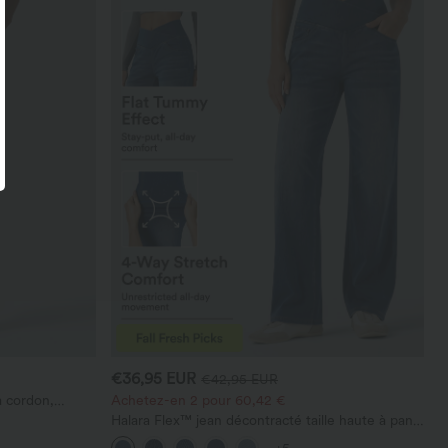
€36,95 EUR
€42,95 EUR
à cordon,
Achetez-en 2 pour 60,42 €
vec poches
Halara Flex™ jean décontracté taille haute à pan
croisé, effet gainant pour le ventre, coupe droite,