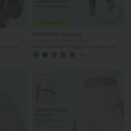
€33,95 EUR
€36,95 EUR
Achetez-en 2, le 3e est offert
e, manches
Halara UltraSculpt™ leggings d'entraînement
taille haute — fronces liftantes pour le fessier,
+15
maintien gainant du ventre et poche
Top Ventes