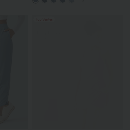
+5
avec poches
Top Ventes