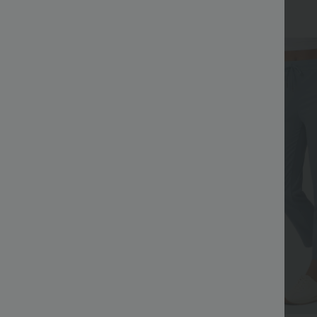
+17
Top Ventes