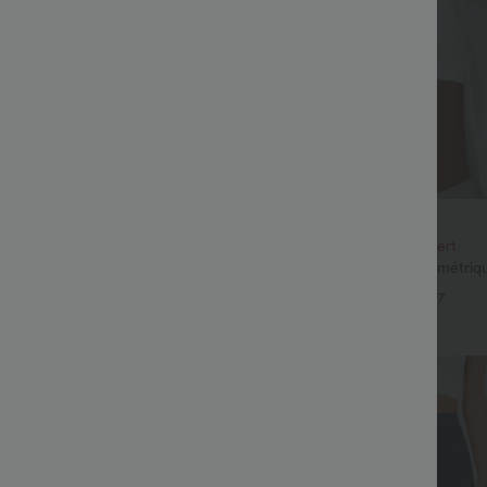
€30,95 EUR
€58,95 EUR
e 4e est offert
Achetez-en 2, le 3e est offert
eans délavés décontractés, coupe
Top de sport pour yoga asymétriqu
arge, taille basse asymétrique,
à manches longues avec ouverture
+9
+7
s
pouce, ourlet arrondi haut-bas, sé
soutien-gorge intégré.
Top Ventes