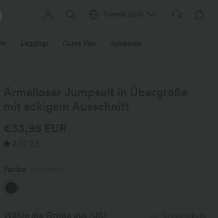
Canada
(
EUR
)
ts
Leggings
Curve Plus
Jumpsuits
Jacken & Mäntel
Ärmelloser Jumpsuit in Übergröße
mit eckigem Ausschnitt
€33,95 EUR
4.7
(
23
)
Farbe
Schwarz
Wähle die Größe aus
(US)
Größentabelle