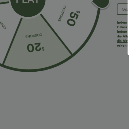
PRODUKT ID: 02779202
Indem d
Halara 
Passform & Features
Indem d
die Al
die Akt
erkenne
Für: Hochzeiten und Freizeitaktivitäten
eingenähter
Stoff & Pflege
Materialien
94% Polyester und 6% Elastan
Pflege
Maschinenwäsche bei kaltem Wasser