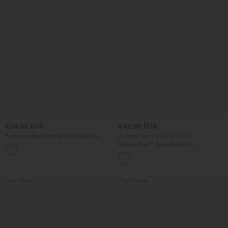
€24,95 EUR
€42,95 EUR
Pantalon décontracté taille haute à
Achetez-en 2 pour 60,42 €
cordon, coupe large en mélange de lin,
Halara Flex™ Jeans bootcut
+5
avec poches
décontractés taille haute, effet délavé,
avec poches
Top Ventes
Top Ventes