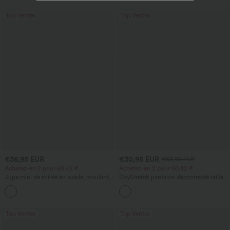
Top Ventes
Top Ventes
€36,95 EUR
€30,95 EUR
€33,95 EUR
Achetez-en 2 pour 60,42 €
Achetez-en 2 pour 60,42 €
Jupe mini de soirée en suède, moulante,
DayStretch pantalon décontracté taille
taille haute croisée 2-en-1 avec ourlet à
haute à jambe en forme de tonneau
franges
avec poches
Top Ventes
Top Ventes