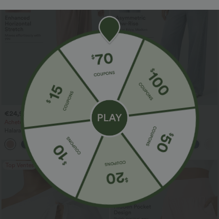
€24,95 EUR
€42,95 EUR
€27,95 EUR
€58,95 EUR
Achetez-en 3 pour 60,42 €
Achetez-en 3, le 4e est offert
Halara Flex™ Pantalon de travail à taille
Halara Flex™ Jeans délavés
haute, jambe large, avec poches, en
décontractés, coupe baggy à jambe
+21
maille gaufrée
large, taille basse asymétrique, poches
zippées
Top Ventes
Top Ventes