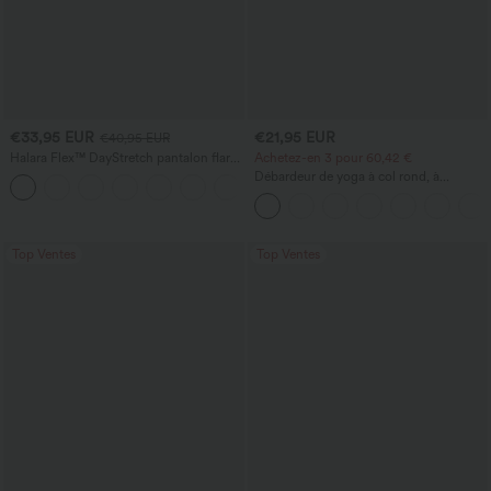
€33,95 EUR
€21,95 EUR
€40,95 EUR
Halara Flex™ DayStretch pantalon flare
Achetez-en 3 pour 60,42 €
de travail, taille mi-haute, poche latérale
Débardeur de yoga à col rond, à
+12
zippée
fronces, effet rafraîchissant - UPF50+
Top Ventes
Top Ventes