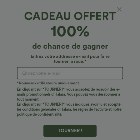
Top Ventes
Top Ventes
CADEAU OFFERT
100%
de chance de gagner
Entrez votre addresse e-mail pour faire
tourner la roue.*
*Nouveaux utilisateurs uniquement.
En cliquant sur "TOURNER !", vous acceptez de recevoir des e-
€24,95 EUR
€33,95 EUR
€36,95 EUR
mails promotionnels d'Halara. Vous pouvez vous désabonner à
Achetez-en 2, le 3e est offert
Achetez-en 2, le 3e est offert
tout moment.
Top décontracté à encolure ronde,
Halara UltraSculpt™ leggings
En cliquant sur "TOURNER !", vous indiquez avoir lu et accepté
manches chauve-souris et coupe ample
d'entraînement taille haute — fronces
les conditions générales d'Halara
,
les règles de l'activité
et notre
+1
liftantes pour le fessier, maintien gainant
politique de confidentialité
.
du ventre et poche
Top Ventes
Top Ventes
TOURNER !