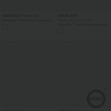
€36,95 EUR
€33,95 EUR
€42,95 EUR
SoftlyZero™ Robe active en peluche dos
Achetez-en 2 pour 60,42 €
nu — Édition Hyper Facile
Halara Flex™ Pantalon de travail taille
+29
haute sculptant la silhouette, gainant la
taille, avec poches, jambe large en
micro-gaufre
Top Ventes
Top Ventes