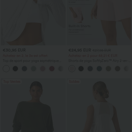
€30,95 EUR
€24,95 EUR
€27,95 EUR
Achetez-en 2, le 3e est offert
Achetez-en 2 pour 48,21 € EUR
Top de sport pour yoga asymétrique
Shorts de yoga SoftlyZero™ Airy 2-en-1
(une épaule) à manches longues avec
InstantCool, super taille haute, 7" avec
+3
ouverture pour le pouce, ourlet arrondi
poches
haut-bas, séchage rapide, soutien-gorge
intégré.
Top Ventes
Soldes