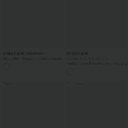
€36,95 EUR
€40,95 EUR
€42,95 EUR
Halara Flex™ Pantalon de travail fuselé,
Achetez-en 2, le 3e est offert
uni, taille haute, avec poches
Pantalon de golf fuselé taille mi-haute à
+8
cordon, ourlet incurvé, séchage rapide,
avec poches — UPF40+
Top Ventes
Top Ventes