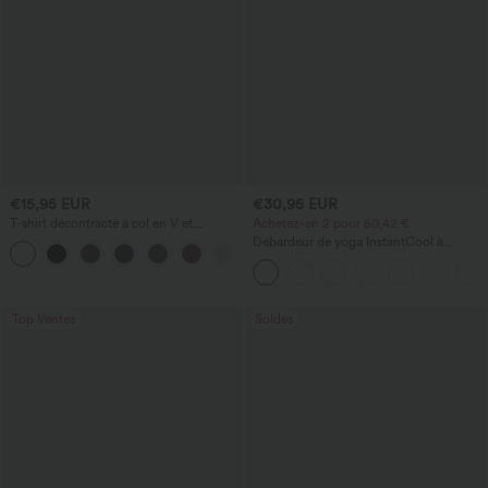
€15,95 EUR
€30,95 EUR
T-shirt décontracté à col en V et
Achetez-en 2 pour 60,42 €
manches courtes
Débardeur de yoga InstantCool à
+5
encolure en U et ourlet arrondi –
UPF50+
Top Ventes
Soldes