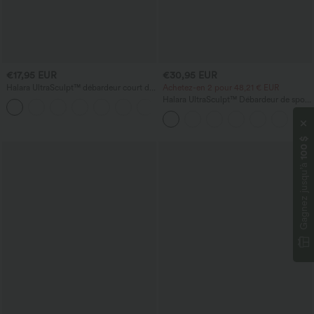
€17,95 EUR
€30,95 EUR
Halara UltraSculpt™ débardeur court de
Achetez-en 2 pour 48,21 € EUR
yoga dos nu torsadé à bretelles doubles
Halara UltraSculpt™ Débardeur de sport
+11
à col rond et ourlet arrondi
100 $
Gagnez jusqu’à