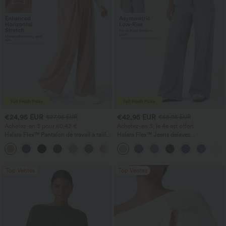
€24,95 EUR
€42,95 EUR
€27,95 EUR
€58,95 EUR
Achetez-en 3 pour 60,42 €
Achetez-en 3, le 4e est offert
Halara Flex™ Pantalon de travail à taille
Halara Flex™ Jeans délavés
haute, jambe large, avec poches, en
décontractés, coupe baggy à jambe
+21
maille gaufrée
large, taille basse asymétrique, poches
zippées
Top Ventes
Top Ventes