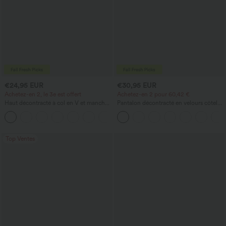
€24,95 EUR
€30,95 EUR
Achetez-en 2, le 3e est offert
Achetez-en 2 pour 60,42 €
Haut décontracté à col en V et manches
Pantalon décontracté en velours côtelé,
longues
taille mi-haute, poche zippée
+1
Top Ventes