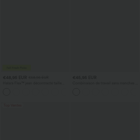
€48,95 EUR
€45,95 EUR
€58,95 EUR
Halara Flex™ jean décontracté taille
Combinaison de travail sans manches à
basse, poches zippées, délavé, coupe
encolure bateau, côtés noués, toucher
+3
baggy à jambe large
frais, rayée, avec poches — Édition Easy
Peezy
Top Ventes