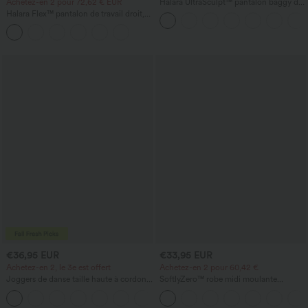
Achetez-en 2 pour 72,62 € EUR
Halara UltraSculpt™ pantalon baggy de
yoga taille haute à effet gainant pour le
Halara Flex™ pantalon de travail droit,
ventre, à rayures color block, avec
taille mi-haute, avec poches
poches
€36,95 EUR
€33,95 EUR
Achetez-en 2, le 3e est offert
Achetez-en 2 pour 60,42 €
Joggers de danse taille haute à cordon,
SoftlyZero™ robe midi moulante
effet froncé, coupe fuselée, à séchage
InstantCool, légère, à encolure carrée,
rapide et toucher frais, avec poches —
dos nu, corsetée, froncée avec fente —