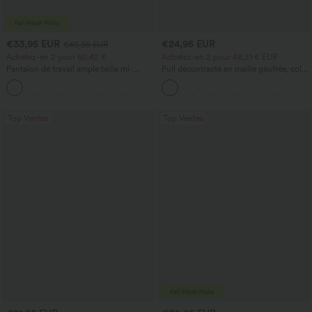
€33,95 EUR
€24,95 EUR
€40,95 EUR
Achetez-en 2 pour 60,42 €
Achetez-en 2 pour 48,21 € EUR
Pantalon de travail ample taille mi-
Pull décontracté en maille gaufrée, col
haute, coupe « barrel » (jambe en forme
rond et manches courtes.
+3
de tonneau) avec poches
Top Ventes
Top Ventes