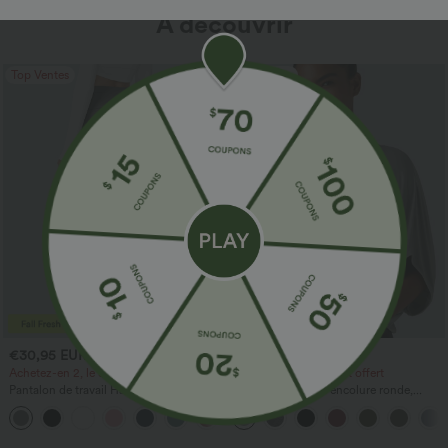
À découvrir
Top Ventes
Top Ventes
€30,95 EUR
€24,95 EUR
€36,95 EUR
Achetez-en 2, le 3e est offert
Achetez-en 2, le 3e est offert
Pantalon de travail Halara Flex™
Top décontracté à encolure ronde,
DayStretch à taille haute, avec poches et
manches chauve-souris et coupe ample
+24
coupe droite