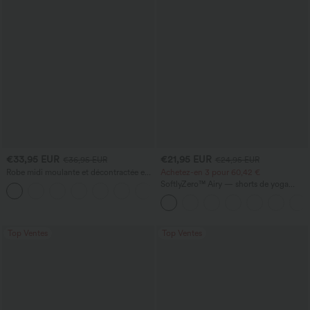
€33,95 EUR
€21,95 EUR
€36,95 EUR
€24,95 EUR
Robe midi moulante et décontractée en
Achetez-en 3 pour 60,42 €
dentelle, froncée et à laçage
SoftlyZero™ Airy — shorts de yoga
+7
super taille haute 2-en-1 InstantCool
avec poches
Top Ventes
Top Ventes