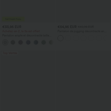
€33,95 EUR
€54,95 EUR
€60,95 EUR
Achetez-en 2, le 3e est offert
Pantalon de jogging décontracté en
French terry à imprimé denim, taille mi-
Pantalon ample et décontracté taille
haute, style jean, avec poches
haute à cordon, avec poches et jambes
+2
larges
Top Ventes