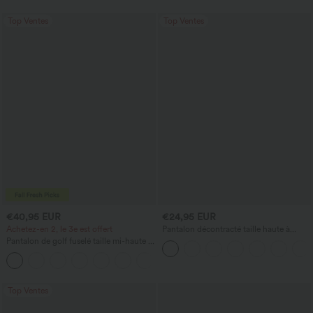
Top Ventes
Top Ventes
€40,95 EUR
€24,95 EUR
Achetez-en 2, le 3e est offert
Pantalon décontracté taille haute à
cordon, coupe large en mélange de lin,
Pantalon de golf fuselé taille mi-haute à
avec poches
cordon, ourlet incurvé, séchage rapide,
+2
avec poches — UPF40+
Top Ventes