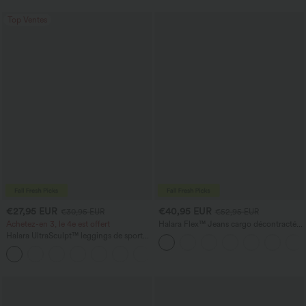
UPF40+
pour demoiselles d'honneur et invitées
de mariage
Top Ventes
€27,95 EUR
€40,95 EUR
€30,95 EUR
€52,95 EUR
Achetez-en 3, le 4e est offert
Halara Flex™ Jeans cargo décontractés
taille mi-haute, jambes droites, avec
Halara UltraSculpt™ leggings de sport
poches
taille haute sculptants — rehaussement
+15
fessier, maintien du ventre, avec poche