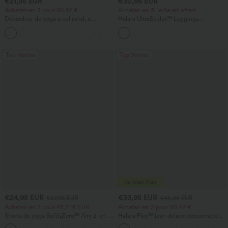
€21,95 EUR
€30,95 EUR
Achetez-en 3 pour 60,42 €
Achetez-en 3, le 4e est offert
Débardeur de yoga à col rond, à
Halara UltraSculpt™ Leggings
fronces, effet rafraîchissant - UPF50+
d'entraînement sculptants taille haute,
+16
effet ventre plat, avec poche
Top Ventes
Top Ventes
€24,95 EUR
€33,95 EUR
€27,95 EUR
€45,95 EUR
Achetez-en 2 pour 48,21 € EUR
Achetez-en 2 pour 60,42 €
Shorts de yoga SoftlyZero™ Airy 2-en-1
Halara Flex™ jean délavé décontracté
InstantCool, super taille haute, 7" avec
taille haute à poches, coupe baggy à