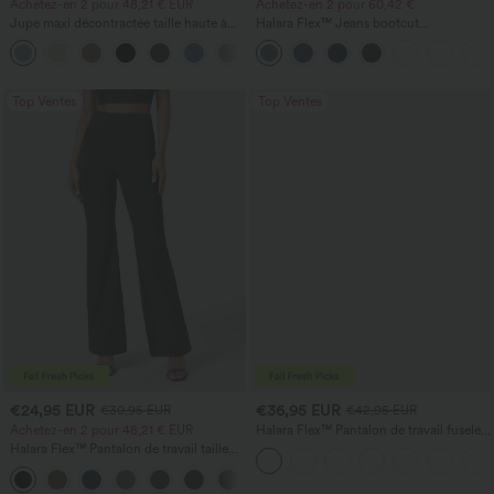
Achetez-en 2 pour 48,21 € EUR
Achetez-en 2 pour 60,42 €
Jupe maxi décontractée taille haute à
Halara Flex™ Jeans bootcut
cordon, effet lin
décontractés taille haute, effet délavé,
avec poches
Top Ventes
Top Ventes
€24,95 EUR
€36,95 EUR
€30,95 EUR
€42,95 EUR
Achetez-en 2 pour 48,21 € EUR
Halara Flex™ Pantalon de travail fuselé,
uni, taille haute, avec poches
Halara Flex™ Pantalon de travail taille
haute avec poche latérale arrière et
+13
légère coupe évasée