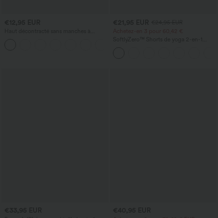
€12,95 EUR
€21,95 EUR
€24,95 EUR
Haut décontracté sans manches à
Achetez-en 3 pour 60,42 €
encolure en V, orné
SoftlyZero™ Shorts de yoga 2-en-1
+1
InstantCool, super taille haute, aérés, 5''
avec poches — longueur allongée
€33,95 EUR
€40,95 EUR