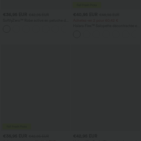
€36,95 EUR
€40,95 EUR
€42,95 EUR
€48,95 EUR
SoftlyZero™ Robe active en peluche dos
Achetez-en 2 pour 60,42 €
nu — Édition Hyper Facile
Halara Flex™ Salopette décontractée en
+29
denim lavé à encolure en V avec poche
€36,95 EUR
€42,95 EUR
€42,95 EUR