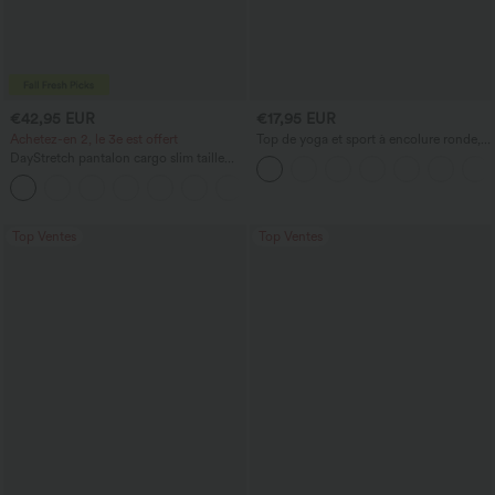
€42,95 EUR
€17,95 EUR
Achetez-en 2, le 3e est offert
Top de yoga et sport à encolure ronde,
manches courtes, à fronces, effet
DayStretch pantalon cargo slim taille
rafraîchissant au toucher - UPF50+
haute, poches zippées, uni
+10
Top Ventes
Top Ventes