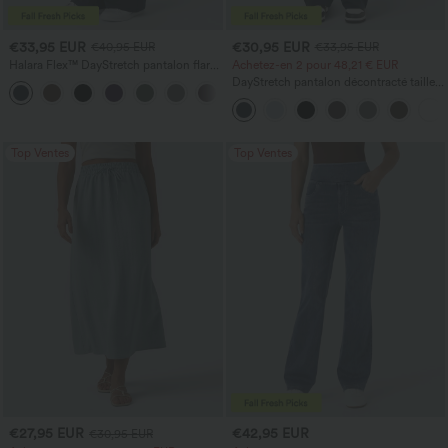
€33,95 EUR
€30,95 EUR
€40,95 EUR
€33,95 EUR
Halara Flex™ DayStretch pantalon flare
Achetez-en 2 pour 48,21 € EUR
de travail, taille mi-haute, poche latérale
DayStretch pantalon décontracté taille
+12
zippée
haute avec poches et coupe droite
Top Ventes
Top Ventes
€27,95 EUR
€42,95 EUR
€30,95 EUR