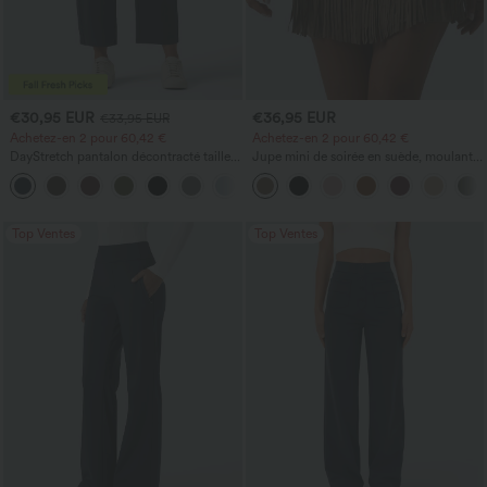
€30,95 EUR
€36,95 EUR
€33,95 EUR
Achetez-en 2 pour 60,42 €
Achetez-en 2 pour 60,42 €
DayStretch pantalon décontracté taille
Jupe mini de soirée en suède, moulante,
haute à jambe en forme de tonneau
taille haute croisée 2-en-1 avec ourlet à
+5
avec poches
franges
Top Ventes
Top Ventes