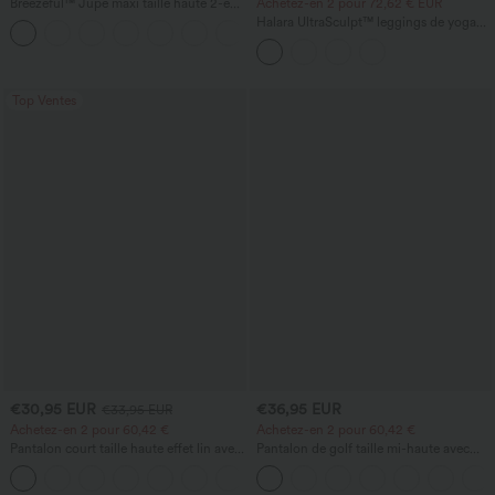
Breezeful™ Jupe maxi taille haute 2-en-
Achetez-en 2 pour 72,62 € EUR
1, fluide, à volants, ourlet asymétrique
Halara UltraSculpt™ leggings de yoga
+8
(high-low), à séchage rapide, style
taille haute, effet ventre plat, à bande
décontracté, coupe régulière
latérale, évasés 7/8
Top Ventes
€30,95 EUR
€36,95 EUR
€33,95 EUR
Achetez-en 2 pour 60,42 €
Achetez-en 2 pour 60,42 €
Pantalon court taille haute effet lin avec
Pantalon de golf taille mi-haute avec
poche zippée
poches, séchage rapide - T-shirt de golf
+7
- UPF40+