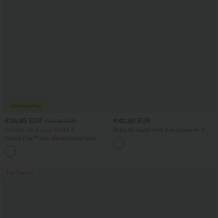
€36,95 EUR
€42,95 EUR
€42,95 EUR
Achetez-en 2 pour 60,42 €
Robe de travail midi à encolure en V,
sans manches, à fermeture éclair à
Halara Flex™ jean décontracté taille
double sens, avec poches
haute à pan croisé, effet gainant pour le
+1
ventre, coupe droite, avec poches
Top Ventes