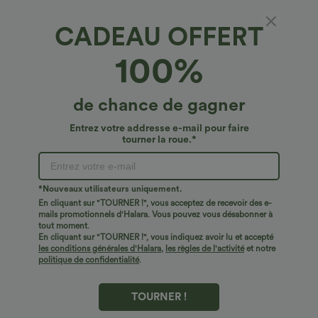
CADEAU OFFERT
100%
de chance de gagner
Entrez votre addresse e-mail pour faire
tourner la roue.*
Oops!
Nous ne semblons pas pouvoir trouver la page que
*Nouveaux utilisateurs uniquement.
vous recherchez.
En cliquant sur "TOURNER !", vous acceptez de recevoir des e-
mails promotionnels d'Halara. Vous pouvez vous désabonner à
tout moment.
Acheter plus
En cliquant sur "TOURNER !", vous indiquez avoir lu et accepté
les conditions générales d'Halara
,
les règles de l'activité
et notre
politique de confidentialité
.
TOURNER !