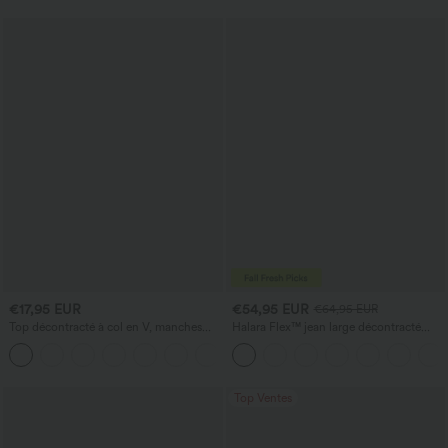
€17,95 EUR
€54,95 EUR
€64,95 EUR
Top décontracté à col en V, manches
Halara Flex™ jean large décontracté
courtes et fronces
taille haute, délavé, avec poches
+1
Top Ventes