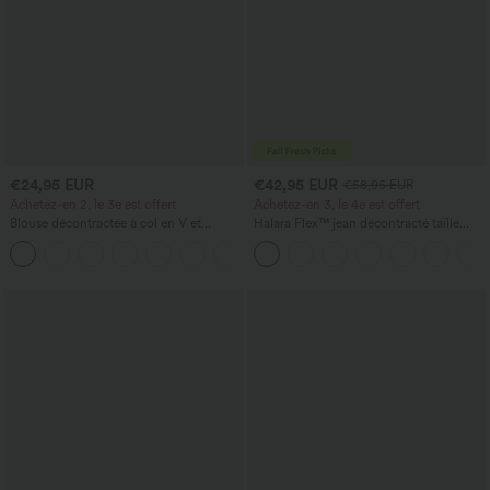
€24,95 EUR
€42,95 EUR
€58,95 EUR
Achetez-en 2, le 3e est offert
Achetez-en 3, le 4e est offert
Blouse décontractée à col en V et
Halara Flex™ jean décontracté taille
manches courtes bouffantes
haute à effet gainant, coupe large, avec
poches