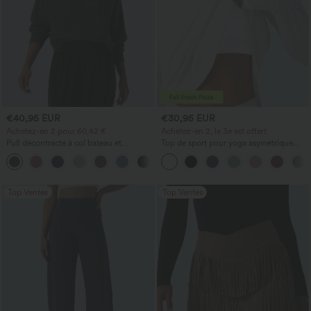
€40,95 EUR
€30,95 EUR
Achetez-en 2 pour 60,42 €
Achetez-en 2, le 3e est offert
Pull décontracté à col bateau et
Top de sport pour yoga asymétrique
manches chauve-souris
(une épaule) à manches longues avec
+1
ouverture pour le pouce, ourlet arrondi
haut-bas, séchage rapide, soutien-gorge
intégré.
Top Ventes
Top Ventes