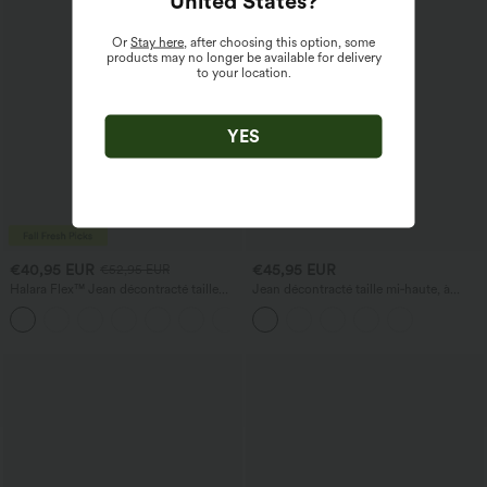
United States
?
Or
Stay here
, after choosing this option, some
products may no longer be available for delivery
to your location.
YES
€40,95 EUR
€45,95 EUR
€52,95 EUR
Halara Flex™ Jean décontracté taille
Jean décontracté taille mi‑haute, à
haute, jambe droite, délavé, avec poches
cordon de serrage, avec poches
+3