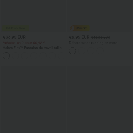
€33,95 EUR
€9,95 EUR
€45,95 EUR
Achetez-en 2 pour 60,42 €
Débardeur de running en mesh
contrastant, ourlet arrondi
Halara Flex™ Pantalon de travail taille
haute sculptant la silhouette, gainant la
+10
taille, avec poches, jambe large en
micro-gaufre