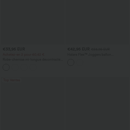
€33,95 EUR
€42,95 EUR
€58,95 EUR
Achetez-en 2 pour 60,42 €
Halara Flex™ Joggers ballon
décontractés en jean, taille mi-haute,
Robe-chemise mi-longue décontractée
avec poches
à col, mancherons, ceinturée, ourlet
fendu incurvé et poches
Top Ventes