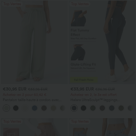
Top Ventes
Top Ventes
€30,95 EUR
€33,95 EUR
€33,95 EUR
€36,95 EUR
Achetez-en 2 pour 60,42 €
Achetez-en 2, le 3e est offert
Pantalon taille haute à cordon avec
Halara UltraSculpt™ leggings
poches, jambe large et coupe ample,
d'entraînement taille haute — fronces
+16
style décontracté, effet lin
liftantes pour le fessier, maintien gainant
du ventre et poche
Top Ventes
Top Ventes