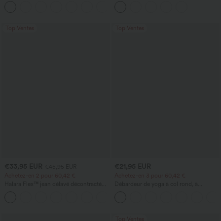
décontractée midi fluide à ourlet haut-
cordon de serrage, avec poches
+7
bas, séchage rapide
Top Ventes
Top Ventes
€33,95 EUR
€21,95 EUR
€45,95 EUR
Achetez-en 2 pour 60,42 €
Achetez-en 3 pour 60,42 €
Halara Flex™ jean délavé décontracté
Débardeur de yoga à col rond, à
taille haute à poches, coupe baggy à
fronces, effet rafraîchissant - UPF50+
+2
jambe large
Top Ventes