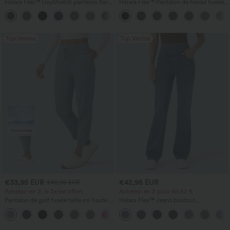
Halara Flex™ DayStretch pantalon flare
Halara Flex™ Pantalon de travail fuselé,
de travail, taille mi-haute, poche latérale
uni, taille haute, avec poches
+12
zippée
Top Ventes
Top Ventes
€33,95 EUR
€42,95 EUR
€40,95 EUR
Achetez-en 2, le 3e est offert
Achetez-en 2 pour 60,42 €
Pantalon de golf fuselé taille mi-haute à
Halara Flex™ Jeans bootcut
cordon, ourlet incurvé, séchage rapide,
décontractés taille haute, effet délavé,
+2
avec poches — UPF40+
avec poches