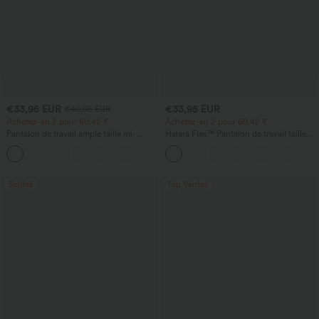
€33,95 EUR
€33,95 EUR
€40,95 EUR
Achetez-en 2 pour 60,42 €
Achetez-en 2 pour 60,42 €
Pantalon de travail ample taille mi-
Halara Flex™ Pantalon de travail taille
haute, coupe « barrel » (jambe en forme
haute sculptant la silhouette, gainant la
+3
de tonneau) avec poches
taille, avec poches, jambe large en
micro-gaufre
Soldes
Top Ventes