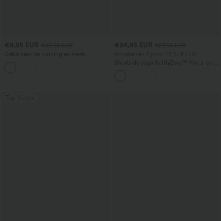
€9,95 EUR
€24,95 EUR
€45,95 EUR
€27,95 EUR
Débardeur de running en mesh
Achetez-en 2 pour 48,21 € EUR
contrastant, ourlet arrondi
Shorts de yoga SoftlyZero™ Airy 2-en-1
InstantCool, super taille haute, 7" avec
poches
Top Ventes