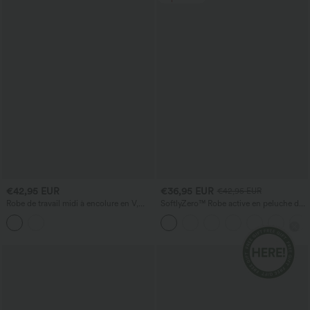
€42,95 EUR
€36,95 EUR
€42,95 EUR
Robe de travail midi à encolure en V,
SoftlyZero™ Robe active en peluche dos
sans manches, à fermeture éclair à
nu — Édition Hyper Facile
double sens, avec poches