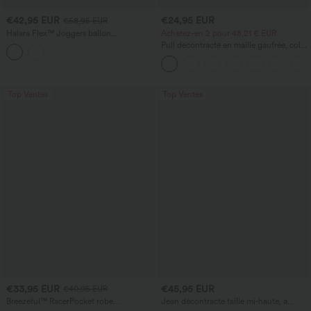
€42,95 EUR
€24,95 EUR
€58,95 EUR
Halara Flex™ Joggers ballon
Achetez-en 2 pour 48,21 € EUR
décontractés en jean, taille mi-haute,
Pull décontracté en maille gaufrée, col
avec poches
rond et manches courtes.
Top Ventes
Top Ventes
€33,95 EUR
€45,95 EUR
€40,95 EUR
Breezeful™ RacerPocket robe
Jean décontracté taille mi‑haute, à