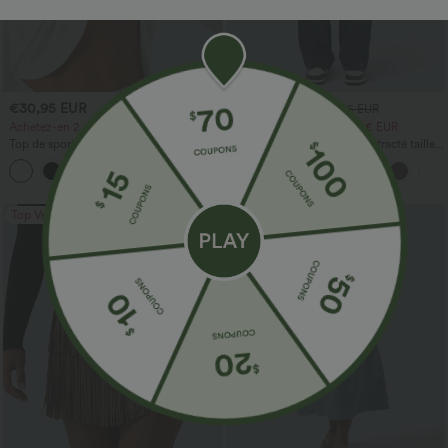
€30,95 EUR
€30,95 EUR
€33,95 EUR
Achetez-en 2, le 3e est offert
Achetez-en 2 pour 48,21 € EUR
Top de sport pour yoga asymétrique
DayStretch pantalon décontracté taille
(une épaule) à manches longues avec
haute avec poches et coupe droite
+3
ouverture pour le pouce, ourlet arrondi
haut-bas, séchage rapide, soutien-gorge
intégré.
Top Ventes
Top Ventes