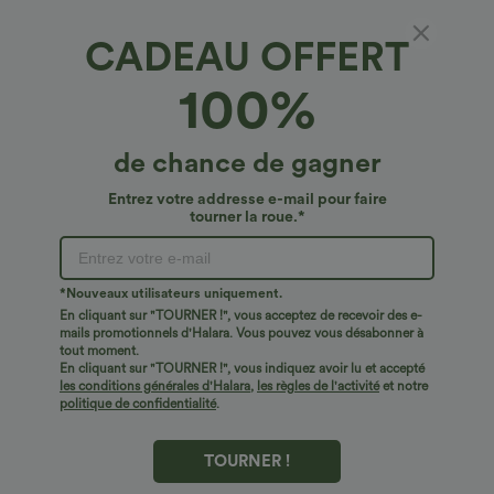
CADEAU OFFERT
100%
de chance de gagner
€40,95 EUR
€30,95 EUR
€33,95 EUR
Entrez votre addresse e-mail pour faire
Achetez-en 2 pour 60,42 €
Achetez-en 2 pour 60,42 €
tourner la roue.*
Pull décontracté à col bateau et
DayStretch pantalon décontracté taille
manches chauve-souris
haute à jambe en forme de tonneau
+1
avec poches
*Nouveaux utilisateurs uniquement.
Top Ventes
Top Ventes
En cliquant sur "TOURNER !", vous acceptez de recevoir des e-
mails promotionnels d'Halara. Vous pouvez vous désabonner à
tout moment.
En cliquant sur "TOURNER !", vous indiquez avoir lu et accepté
les conditions générales d'Halara
,
les règles de l'activité
et notre
politique de confidentialité
.
TOURNER !