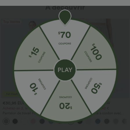
À découvrir
Top Ventes
Top Ventes
€30,95 EUR
€30,95 EUR
€36,95 EUR
€33,95 EUR
Achetez-en 2, le 3e est offert
Achetez-en 2 pour 60,42 €
Pantalon de travail Halara Flex™
Pantalon taille haute à cordon avec
DayStretch à taille haute, avec poches et
poches, jambe large et coupe ample,
+24
coupe droite
style décontracté, effet lin