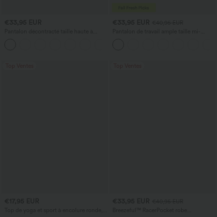
€33,95 EUR
€33,95 EUR
€40,95 EUR
Pantalon décontracté taille haute à
Pantalon de travail ample taille mi-
jambe droite, effet lin, avec poches
haute, coupe « barrel » (jambe en forme
+5
de tonneau) avec poches
Top Ventes
Top Ventes
€17,95 EUR
€33,95 EUR
€40,95 EUR
Top de yoga et sport à encolure ronde,
Breezeful™ RacerPocket robe
manches courtes, à fronces, effet
décontractée midi fluide à ourlet haut-