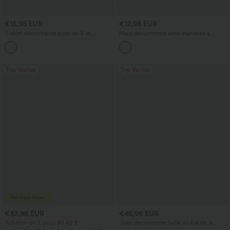
€15,95 EUR
€12,95 EUR
T-shirt décontracté à col en V et
Haut décontracté sans manches à
manches courtes
encolure en V, orné
+5
Top Ventes
Top Ventes
€33,95 EUR
€45,95 EUR
Achetez-en 2 pour 60,42 €
Jean décontracté taille mi‑haute, à