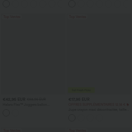
+11
rafraîchissant au toucher - UPF50+
bas, séchage rapide
Top Ventes
Top Ventes
€42,95 EUR
€17,95 EUR
€58,95 EUR
Halara Flex™ Joggers ballon
OFFRES SUPPLÉMENTAIRES 12,18 €
décontractés en jean, taille mi-haute,
Jupe crayon maxi décontractée, taille
avec poches
haute, froncée, extensible, aspect satiné,
à effet rafraîchissant instantané
Top Ventes
Top Ventes