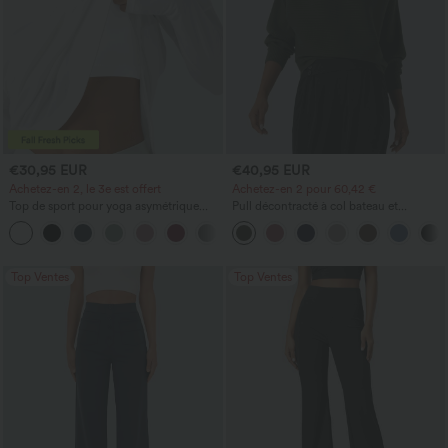
€30,95 EUR
€40,95 EUR
Achetez-en 2, le 3e est offert
Achetez-en 2 pour 60,42 €
Top de sport pour yoga asymétrique
Pull décontracté à col bateau et
(une épaule) à manches longues avec
manches chauve-souris
+3
ouverture pour le pouce, ourlet arrondi
haut-bas, séchage rapide, soutien-gorge
intégré.
Top Ventes
Top Ventes