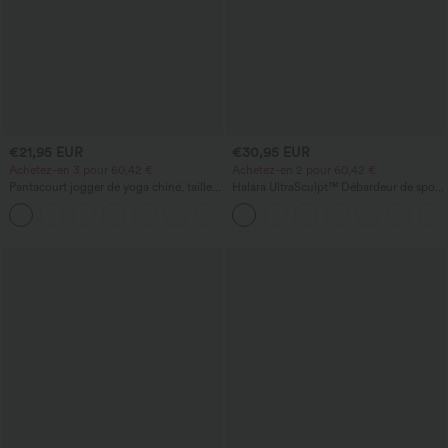
€21,95 EUR
€30,95 EUR
Achetez-en 3 pour 60,42 €
Achetez-en 2 pour 60,42 €
Pantacourt jogger de yoga chiné, taille
Halara UltraSculpt™ Débardeur de sport
haute, à fronces, avec poches.
à col rond et ourlet arrondi
+4