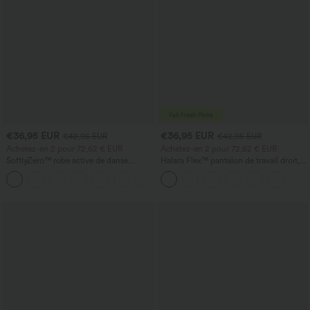
€36,95 EUR
€36,95 EUR
€42,95 EUR
€42,95 EUR
Achetez-en 2 pour 72,62 € EUR
Achetez-en 2 pour 72,62 € EUR
SoftlyZero™ robe active de danse
Halara Flex™ pantalon de travail droit,
aérienne, dos nu et torsadée, à
taille mi-haute, avec poches
+18
technologie InstantCool — édition Easy
Peezy