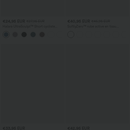
€24,95 EUR
€40,95 EUR
€27,95 EUR
€45,95 EUR
Halara UltraSculpt™ Short cycliste
SoftlyZero™ robe active en tissu
sculptant taille haute, contrôle du
pelucheux, dos nu — longueur allongée
+11
ventre, poche latérale — 5''
— Édition Easy Peezy
€33,95 EUR
€42,95 EUR