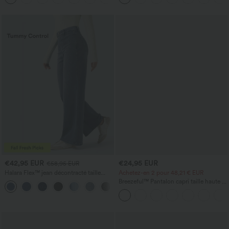
long derrière), à séchage rapide, avec
soutien‑gorge intégré
€42,95 EUR
€24,95 EUR
€58,95 EUR
Halara Flex™ jean décontracté taille
Achetez-en 2 pour 48,21 € EUR
haute à effet gainant, coupe large, avec
Breezeful™ Pantalon capri taille haute à
poches
effet gainant au niveau du ventre,
séchage rapide, avec poches