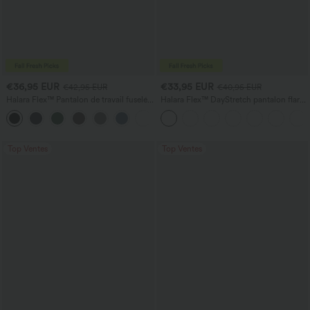
€36,95 EUR
€33,95 EUR
€42,95 EUR
€40,95 EUR
Halara Flex™ Pantalon de travail fuselé,
Halara Flex™ DayStretch pantalon flare
uni, taille haute, avec poches
de travail, taille mi-haute, poche latérale
+8
zippée
Top Ventes
Top Ventes