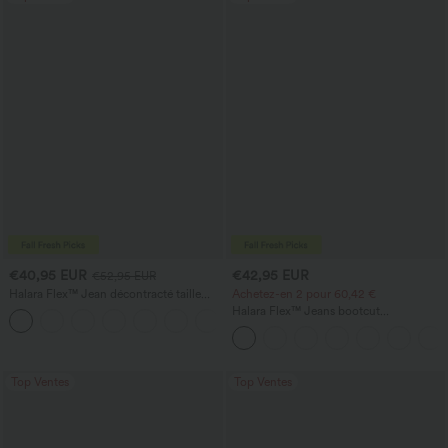
€40,95 EUR
€42,95 EUR
€52,95 EUR
Halara Flex™ Jean décontracté taille
Achetez-en 2 pour 60,42 €
haute, jambe droite, délavé, avec poches
Halara Flex™ Jeans bootcut
+3
décontractés taille haute, effet délavé,
avec poches
Top Ventes
Top Ventes