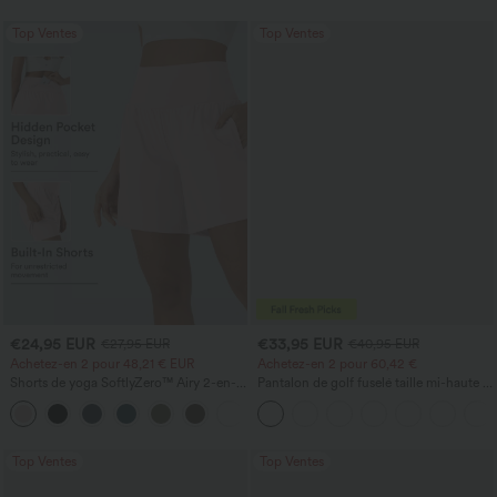
Top Ventes
Top Ventes
€24,95 EUR
€33,95 EUR
€27,95 EUR
€40,95 EUR
Achetez-en 2 pour 48,21 € EUR
Achetez-en 2 pour 60,42 €
Shorts de yoga SoftlyZero™ Airy 2-en-1
Pantalon de golf fuselé taille mi-haute à
InstantCool, super taille haute, 7" avec
cordon, ourlet incurvé, séchage rapide,
+23
poches
avec poches — UPF40+
Top Ventes
Top Ventes