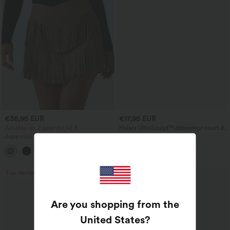
€36,95 EUR
€17,95 EUR
Achetez-en 2 pour 60,42 €
Halara UltraSculpt™ débardeur court de
yoga dos nu torsadé à bretelles doubles
Jupe mini de soirée en suède, moulante,
taille haute croisée 2-en-1 avec ourlet à
franges
Top Ventes
Top Ventes
Are you shopping from the
United States
?