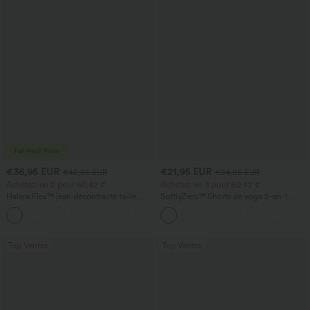
€36,95 EUR
€21,95 EUR
€42,95 EUR
€24,95 EUR
Achetez-en 2 pour 60,42 €
Achetez-en 3 pour 60,42 €
Halara Flex™ jean décontracté taille
SoftlyZero™ Shorts de yoga 2-en-1
haute à pan croisé, effet gainant pour le
InstantCool, super taille haute, aérés, 5''
+1
ventre, coupe droite, avec poches
avec poches — longueur allongée
Top Ventes
Top Ventes