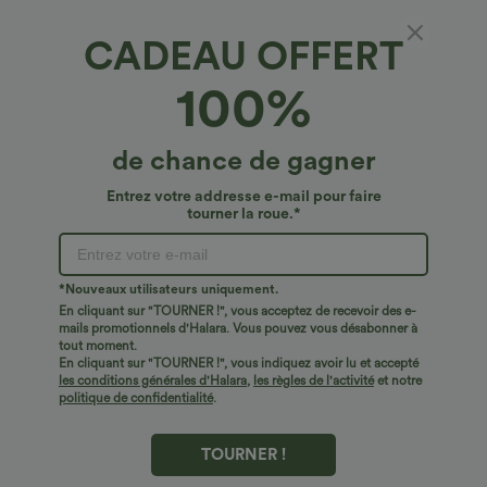
CADEAU OFFERT
100%
de chance de gagner
Entrez votre addresse e-mail pour faire
tourner la roue.*
Oops!
Nous ne semblons pas pouvoir trouver la page que
*Nouveaux utilisateurs uniquement.
vous recherchez.
En cliquant sur "TOURNER !", vous acceptez de recevoir des e-
mails promotionnels d'Halara. Vous pouvez vous désabonner à
tout moment.
Acheter plus
En cliquant sur "TOURNER !", vous indiquez avoir lu et accepté
les conditions générales d'Halara
,
les règles de l'activité
et notre
politique de confidentialité
.
TOURNER !