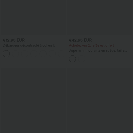
€12,95 EUR
€42,95 EUR
Débardeur décontracté à col en U
Achetez-en 2, le 3e est offert
Jupe mini moulante en suède, taille
haute croisée, 2-en-1, ourlet à franges
— longueur allongée