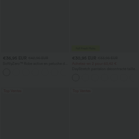
€36,95 EUR
€30,95 EUR
€42,95 EUR
€33,95 EUR
SoftlyZero™ Robe active en peluche dos
Achetez-en 2 pour 60,42 €
nu — Édition Hyper Facile
DayStretch pantalon décontracté taille
+29
haute à jambe en forme de tonneau
avec poches
Top Ventes
Top Ventes