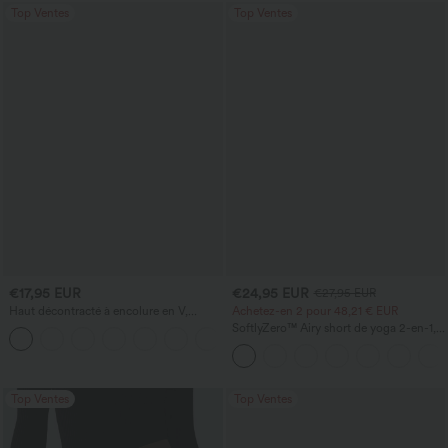
Top Ventes
Top Ventes
€17,95 EUR
€24,95 EUR
€27,95 EUR
Haut décontracté à encolure en V,
Achetez-en 2 pour 48,21 € EUR
manches courtes et fronces
SoftlyZero™ Airy short de yoga 2-en-1,
+1
super taille haute, InstantCool, 9" avec
poches
Top Ventes
Top Ventes