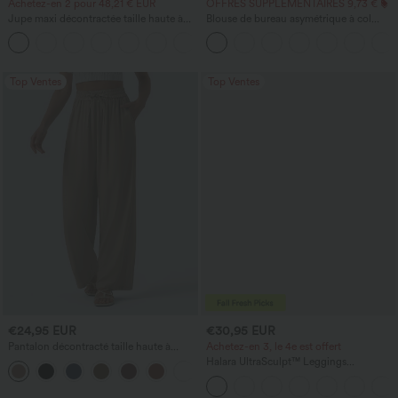
Achetez-en 2 pour 48,21 € EUR
OFFRES SUPPLÉMENTAIRES 9,73 €
Jupe maxi décontractée taille haute à
Blouse de bureau asymétrique à col
cordon, effet lin
bénitier, manches courtes, froncée avec
ourlet fendu
Top Ventes
Top Ventes
€24,95 EUR
€30,95 EUR
Pantalon décontracté taille haute à
Achetez-en 3, le 4e est offert
cordon, coupe large en mélange de lin,
Halara UltraSculpt™ Leggings
+5
avec poches
d'entraînement sculptants taille haute,
effet ventre plat, avec poche