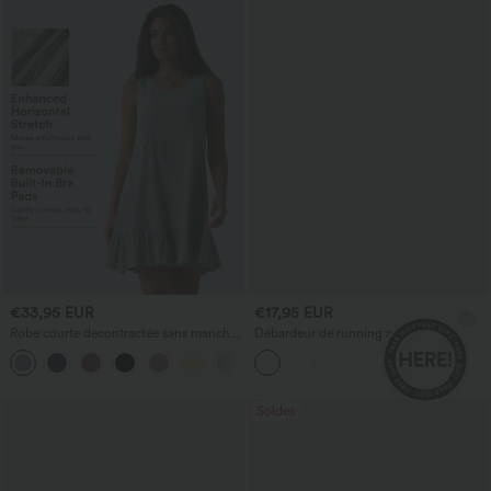
€33,95 EUR
€17,95 EUR
Robe courte décontractée sans manches
Débardeur de running avec
à encolure ronde, avec soutien‑gorge
empiècements en mesh contrasté et
intégré et ourlet à volants
ourlet arrondi — longueur allongée
Soldes