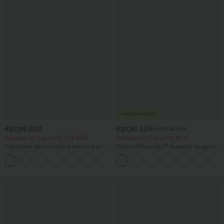
€27,95 EUR
€21,95 EUR
€27,95 EUR
Achetez-en 2 pour 48,21 € EUR
Achetez-en 3 pour 60,42 €
Débardeur décontracté à encolure en U
Halara Ultrasculpt™ Brassière de sport
avec soutien-gorge intégré et coupe
d'entraînement à soutien moyen, dos
ample
nu, boucle réglable et soutien-gorge
intégré