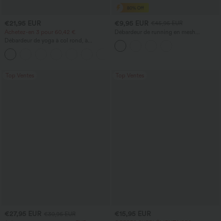
€21,95 EUR
€9,95 EUR
€45,95 EUR
Achetez-en 3 pour 60,42 €
Débardeur de running en mesh
contrastant, ourlet arrondi
Débardeur de yoga à col rond, à
fronces, effet rafraîchissant - UPF50+
+16
Top Ventes
Top Ventes
€27,95 EUR
€15,95 EUR
€30,95 EUR