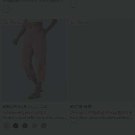
cordon de serrage, avec poches
Halara Flex™ Pantalon de travail taille
haute sculptant la silhouette, gainant la
+10
taille, avec poches, jambe large en
micro-gaufre
Top Ventes
Top Ventes
€30,95 EUR
€17,95 EUR
€33,95 EUR
Achetez-en 2 pour 60,42 €
OFFRES SUPPLÉMENTAIRES 12,18 €
Pantalon court taille haute effet lin avec
Haut décontracté à encolure carrée et
poche zippée
manches courtes
+7