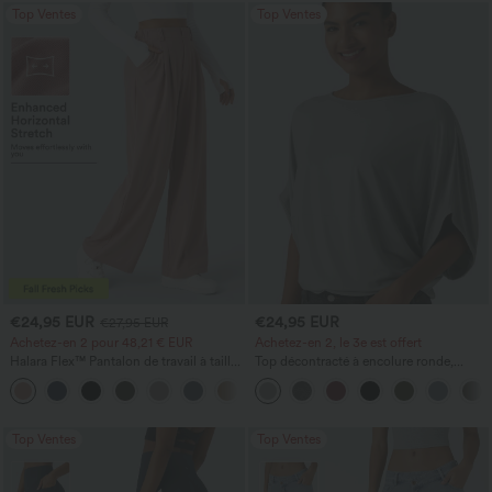
Top Ventes
Top Ventes
€24,95 EUR
€24,95 EUR
€27,95 EUR
Achetez-en 2 pour 48,21 € EUR
Achetez-en 2, le 3e est offert
Halara Flex™ Pantalon de travail à taille
Top décontracté à encolure ronde,
haute, jambe large, avec poches, en
manches chauve-souris et coupe ample
+21
maille gaufrée
Top Ventes
Top Ventes