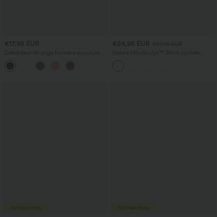
€17,95 EUR
€24,95 EUR
€27,95 EUR
Débardeur de yoga froncé à encolure
Halara UltraSculpt™ Short cycliste
ronde et dos nageur
d'entraînement gainant à taille haute,
+2
contrôle du ventre, avec poche, 7''