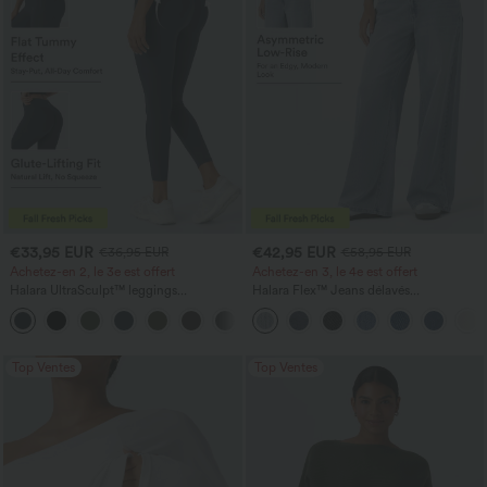
€33,95 EUR
€42,95 EUR
€36,95 EUR
€58,95 EUR
Achetez-en 2, le 3e est offert
Achetez-en 3, le 4e est offert
Halara UltraSculpt™ leggings
Halara Flex™ Jeans délavés
d'entraînement taille haute — fronces
décontractés, coupe baggy à jambe
+12
liftantes pour le fessier, maintien gainant
large, taille basse asymétrique, poches
du ventre et poche
zippées
Top Ventes
Top Ventes