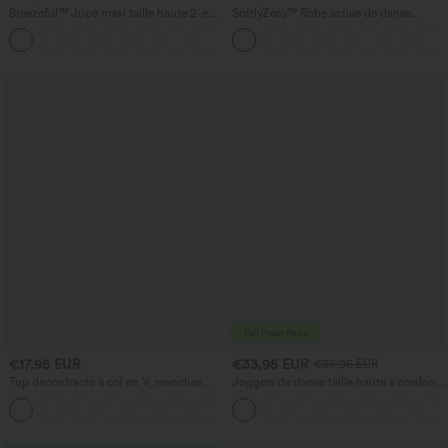
Breezeful™ Jupe maxi taille haute 2-en-
SoftlyZero™ Robe active de danse
1, fluide, à volants, ourlet asymétrique
aérienne, dos nu, détail torsadé, coupe
+8
(high-low), à séchage rapide, style
évasée, maintien léger - longueur
décontracté, coupe régulière
allongée - Édition Easy Peezy - bonnets
A-D
€17,95 EUR
€33,95 EUR
€36,95 EUR
Top décontracté à col en V, manches
Joggers de danse taille haute à cordon,
courtes et fronces
effet froncé, coupe fuselée, à séchage
+1
rapide et toucher frais, avec poches —
UPF40+