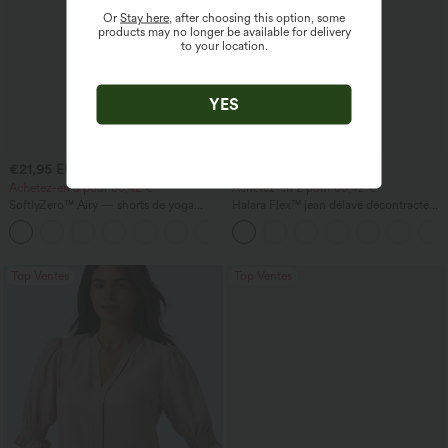
Or
Stay here
, after choosing this option, some
products may no longer be available for delivery
to your location.
YES
€21,95 EUR
€45,95 EUR
€24,95 EUR
Achetez-en 3 pour 60,42 €
Achetez-en 2 pour 60,42 €
SoftlyZero™ Airy — shorts de yoga
Halara Flex™ jean délavé décontracté
super taille haute 2-en-1 InstantCool
taille haute à poches, coupe baggy à
+25
avec poches
jambe large
Top Ventes
Top Ventes