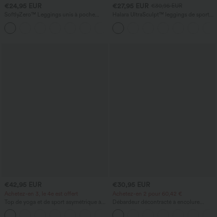
€24,95 EUR
€27,95 EUR
€30,95 EUR
SoftlyZero™ Leggings unis à poche
Halara UltraSculpt™ leggings de sport
croisée-UPF50+
taille haute sculptants — rehaussement
+16
fessier, maintien du ventre, avec poche
€42,95 EUR
€30,95 EUR
Achetez-en 3, le 4e est offert
Achetez-en 2 pour 60,42 €
Top de yoga et de sport asymétrique à
Débardeur décontracté à encolure
une épaule, manches courtes, ourlet
carrée avec soutien-gorge intégré,
arrondi hi‑lo (plus court devant, plus
bonnets B-E