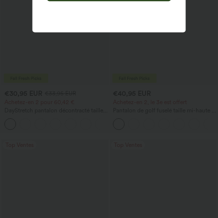
€30,95 EUR
€40,95 EUR
€33,95 EUR
Achetez-en 2 pour 60,42 €
Achetez-en 2, le 3e est offert
DayStretch pantalon décontracté taille
Pantalon de golf fuselé taille mi-haute à
haute à jambe en forme de tonneau
cordon, ourlet incurvé, séchage rapide,
+5
avec poches
avec poches — UPF40+
Top Ventes
Top Ventes