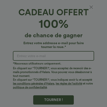
CADEAU OFFERT
Pantalon grande taille, taille haute, à larges
100%
jambes, à nouer sur les côtés — pour le travail
€40,95 EUR
de chance de gagner
Entrez votre addresse e-mail pour faire
tourner la roue.*
*Nouveaux utilisateurs uniquement.
En cliquant sur "TOURNER !", vous acceptez de recevoir des e-
mails promotionnels d'Halara. Vous pouvez vous désabonner à
tout moment.
En cliquant sur "TOURNER !", vous indiquez avoir lu et accepté
les conditions générales d'Halara
,
les règles de l'activité
et notre
politique de confidentialité
.
TOURNER !