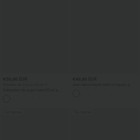
€30,95 EUR
€45,95 EUR
Achetez-en 2 pour 60,42 €
Jean décontracté taille mi‑haute, à
cordon de serrage, avec poches
Débardeur de yoga InstantCool à
encolure en U et ourlet arrondi –
UPF50+
Top Ventes
Top Ventes