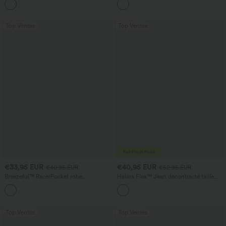
avec poches
Top Ventes
Top Ventes
€33,95 EUR
€40,95 EUR
€40,95 EUR
€52,95 EUR
Breezeful™ RacerPocket robe
Halara Flex™ Jean décontracté taille
décontractée midi fluide à ourlet haut-
haute, jambe droite, délavé, avec poches
+7
bas, séchage rapide
Top Ventes
Top Ventes