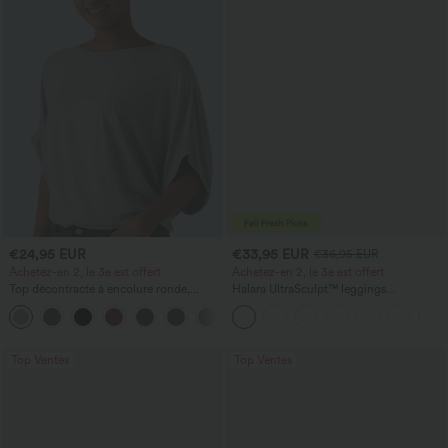
€24,95 EUR
€33,95 EUR
€36,95 EUR
Achetez-en 2, le 3e est offert
Achetez-en 2, le 3e est offert
Top décontracté à encolure ronde,
Halara UltraSculpt™ leggings
manches chauve-souris et coupe ample
d'entraînement taille haute — fronces
+1
liftantes pour le fessier, maintien gainant
du ventre et poche
Top Ventes
Top Ventes