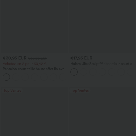
€30,95 EUR
€17,95 EUR
€33,95 EUR
Achetez-en 2 pour 60,42 €
Halara UltraSculpt™ débardeur court de
yoga dos nu torsadé à bretelles doubles
Pantalon court taille haute effet lin avec
poche zippée
+7
Top Ventes
Top Ventes