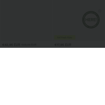
€42,95 EUR
€17,95 EUR
€58,95 EUR
Halara Flex™ Joggers ballon
Jupe crayon maxi décontractée, taille
décontractés en jean, taille mi-haute,
haute, froncée, extensible, aspect satiné,
avec poches
à effet rafraîchissant instantané