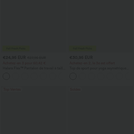
€24,95 EUR
€30,95 EUR
€27,95 EUR
Achetez-en 3 pour 60,42 €
Achetez-en 2, le 3e est offert
Halara Flex™ Pantalon de travail à taille
Top de sport pour yoga asymétrique
haute, jambe large, avec poches, en
(une épaule) à manches longues avec
+21
maille gaufrée
ouverture pour le pouce, ourlet arrondi
haut-bas, séchage rapide, soutien-gorge
intégré.
Top Ventes
Soldes