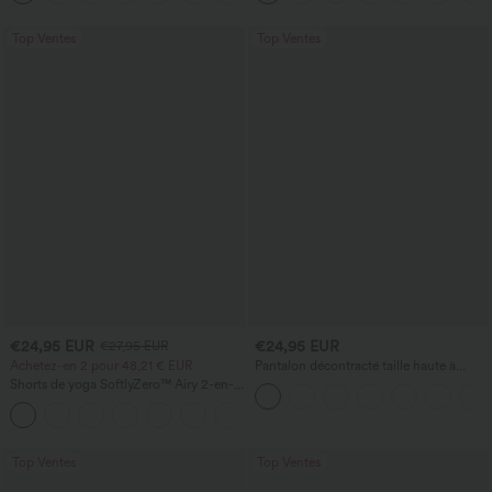
Top Ventes
Top Ventes
€24,95 EUR
€24,95 EUR
€27,95 EUR
Achetez-en 2 pour 48,21 € EUR
Pantalon décontracté taille haute à
cordon, coupe large en mélange de lin,
Shorts de yoga SoftlyZero™ Airy 2-en-1
avec poches
InstantCool, super taille haute, 7" avec
+23
poches
Top Ventes
Top Ventes