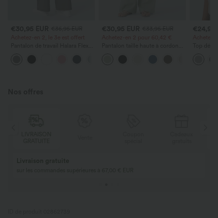
€30,95 EUR
€30,95 EUR
€24,95
€36,95 EUR
€33,95 EUR
Achetez-en 2, le 3e est offert
Achetez-en 2 pour 60,42 €
Achetez-en
Pantalon de travail Halara Flex™
Pantalon taille haute à cordon
Top décon
DayStretch à taille haute, avec
avec poches, jambe large et
ronde, m
+24
poches et coupe droite
coupe ample, style décontracté,
et coupe
effet lin
Nos offres
LIVRAISON
Coupon
Cadeaux
Vente
GRATUITE
spécial
gratuits
Achetez-en 2, obtenez-en 1
ACHETEZ-EN 2 P
gratuit
Seulement 27,00 € 
Achetez-en 2, obtenez-en 1 gratuit
ID de produit 02862739