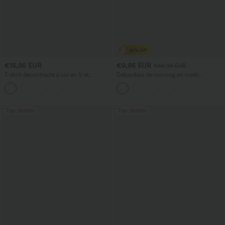
€15,95 EUR
€9,95 EUR
€45,95 EUR
T-shirt décontracté à col en V et
Débardeur de running en mesh
manches courtes
contrastant, ourlet arrondi
+5
Top Ventes
Top Ventes