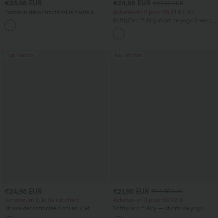
€33,95 EUR
€24,95 EUR
€27,95 EUR
Pantalon décontracté taille haute à
Achetez-en 2 pour 48,21 € EUR
jambe droite, effet lin, avec poches
SoftlyZero™ Airy short de yoga 2-en-1,
+5
super taille haute, InstantCool, 9" avec
poches
Top Ventes
Top Ventes
€24,95 EUR
€21,95 EUR
€24,95 EUR
Achetez-en 2, le 3e est offert
Achetez-en 3 pour 60,42 €
Blouse décontractée à col en V et
SoftlyZero™ Airy — shorts de yoga
manches courtes bouffantes
super taille haute 2-en-1 InstantCool