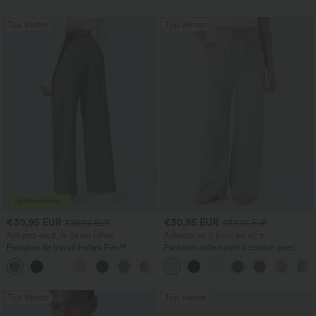
Top Ventes
Top Ventes
€30,95 EUR
€30,95 EUR
€36,95 EUR
€33,95 EUR
Achetez-en 2, le 3e est offert
Achetez-en 2 pour 60,42 €
Pantalon de travail Halara Flex™
Pantalon taille haute à cordon avec
DayStretch à taille haute, avec poches et
poches, jambe large et coupe ample,
+24
coupe droite
style décontracté, effet lin
Top Ventes
Top Ventes