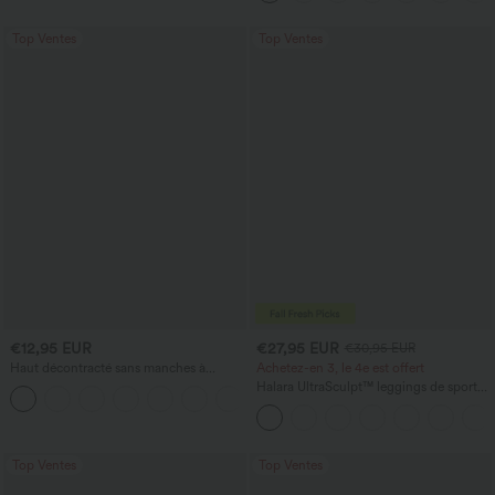
micro-gaufre
Top Ventes
Top Ventes
€12,95 EUR
€27,95 EUR
€30,95 EUR
Haut décontracté sans manches à
Achetez-en 3, le 4e est offert
encolure en V, orné
Halara UltraSculpt™ leggings de sport
+1
taille haute sculptants — rehaussement
fessier, maintien du ventre, avec poche
Top Ventes
Top Ventes