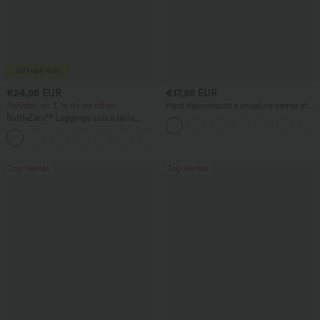
€24,95 EUR
€17,95 EUR
Achetez-en 3, le 4e est offert
Haut décontracté à encolure carrée et
manches courtes
SoftlyZero™ Leggings unis à taille
croisée avec poche
+17
Top Ventes
Top Ventes