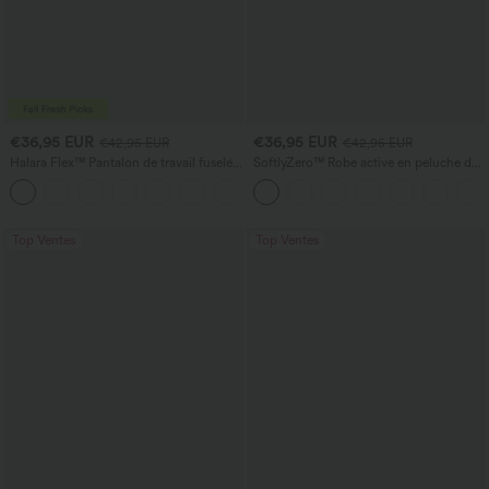
€36,95 EUR
€36,95 EUR
€42,95 EUR
€42,95 EUR
Halara Flex™ Pantalon de travail fuselé,
SoftlyZero™ Robe active en peluche dos
uni, taille haute, avec poches
nu — Édition Hyper Facile
+8
Top Ventes
Top Ventes