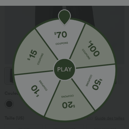
Couleur
Noir
Taille
(US)
Guide des tailles