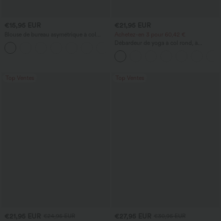
€15,95 EUR
€21,95 EUR
Blouse de bureau asymétrique à col
Achetez-en 3 pour 60,42 €
bénitier, manches courtes, froncée avec
Débardeur de yoga à col rond, à
ourlet fendu
fronces, effet rafraîchissant - UPF50+
Top Ventes
Top Ventes
€21,95 EUR
€27,95 EUR
€24,95 EUR
€30,95 EUR