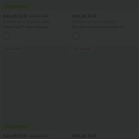
€42,95 EUR
€40,95 EUR
€58,95 EUR
Achetez-en 3, le 4e est offert
Achetez-en 2 pour 60,42 €
Halara Flex™ Jeans délavés
Pull décontracté à col bateau et
décontractés, coupe baggy à jambe
manches chauve-souris
+5
large, taille basse asymétrique, poches
zippées
Top Ventes
Top Ventes
€24,95 EUR
€36,95 EUR
€30,95 EUR