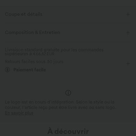
Coupe et détails
Pour : le travail, les trajets et les activités décontractées
Composition & Entretien
Taille plate
Lacets
Cache-cœur
Fermeture éclair
Livraison standard gratuite pour les commandes
supérieures à
Braguette zippée
€66,52 EUR
Couvre-pieds
Taille haute
Retours faciles sous 30 jours
Jambe large
Élasticité bidirectionnelle
Paiement facile
Le logo est en cours d’intégration. Selon le style ou la
couleur, l’article reçu peut être livré avec ou sans logo.
En savoir plus
À découvrir