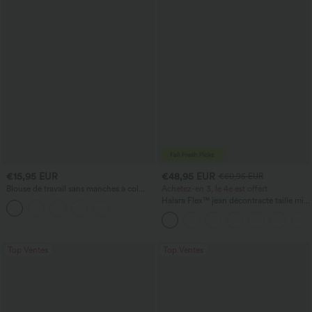
€15,95 EUR
€48,95 EUR
€60,95 EUR
Blouse de travail sans manches à col
Achetez-en 3, le 4e est offert
bénitier
Halara Flex™ jean décontracté taille mi-
haute, effet délavé, coupe baggy à
jambe large, avec poches
Top Ventes
Top Ventes