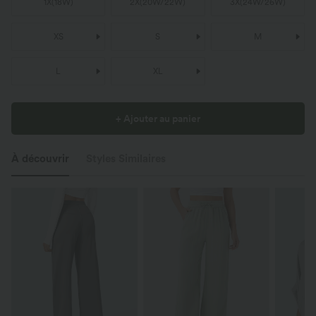
1X
(
18W
)
2X
(
20W/22W
)
3X
(
24W/26W
)
XS
S
M
L
XL
+ Ajouter au panier
À découvrir
Styles Similaires