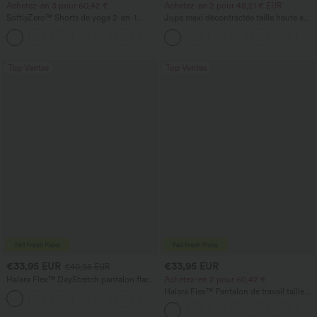
Achetez-en 3 pour 60,42 €
Achetez-en 2 pour 48,21 € EUR
SoftlyZero™ Shorts de yoga 2-en-1
Jupe maxi décontractée taille haute à
InstantCool, super taille haute, aérés, 5''
cordon, effet lin
+20
avec poches — longueur allongée
Top Ventes
Top Ventes
€33,95 EUR
€33,95 EUR
€40,95 EUR
Halara Flex™ DayStretch pantalon flare
Achetez-en 2 pour 60,42 €
de travail, taille mi-haute, poche latérale
Halara Flex™ Pantalon de travail taille
+12
zippée
haute sculptant la silhouette, gainant la
taille, avec poches, jambe large en