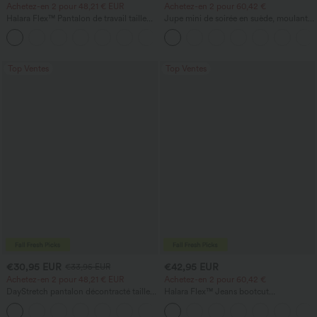
Achetez-en 2 pour 48,21 € EUR
Achetez-en 2 pour 60,42 €
Halara Flex™ Pantalon de travail taille
Jupe mini de soirée en suède, moulante,
haute avec poche latérale arrière et
taille haute croisée 2-en-1 avec ourlet à
+13
légère coupe évasée
franges
Top Ventes
Top Ventes
€30,95 EUR
€42,95 EUR
€33,95 EUR
Achetez-en 2 pour 48,21 € EUR
Achetez-en 2 pour 60,42 €
DayStretch pantalon décontracté taille
Halara Flex™ Jeans bootcut
haute avec poches et coupe droite
décontractés taille haute, effet délavé,
+23
avec poches