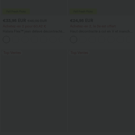
€33,95 EUR
€24,95 EUR
€45,95 EUR
Achetez-en 2 pour 60,42 €
Achetez-en 2, le 3e est offert
Halara Flex™ jean délavé décontracté
Haut décontracté à col en V et manches
taille haute à poches, coupe baggy à
longues
+2
jambe large
Top Ventes
Top Ventes