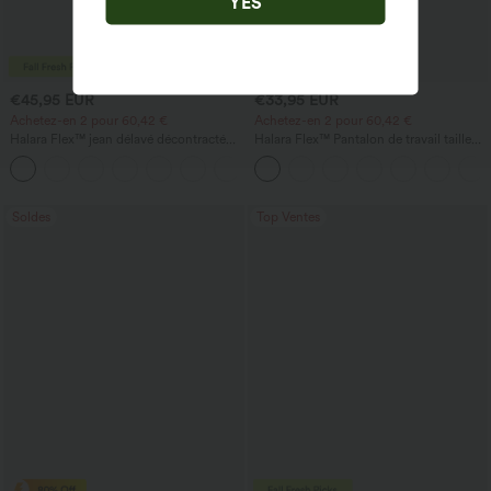
YES
€45,95 EUR
€33,95 EUR
Achetez-en 2 pour 60,42 €
Achetez-en 2 pour 60,42 €
Halara Flex™ jean délavé décontracté
Halara Flex™ Pantalon de travail taille
taille haute à poches, coupe baggy à
haute sculptant la silhouette, gainant la
+2
jambe large
taille, avec poches, jambe large en
micro-gaufre
Soldes
Top Ventes