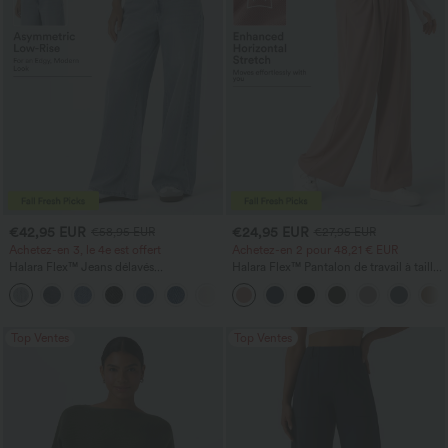
€42,95 EUR
€24,95 EUR
€58,95 EUR
€27,95 EUR
Achetez-en 3, le 4e est offert
Achetez-en 2 pour 48,21 € EUR
Halara Flex™ Jeans délavés
Halara Flex™ Pantalon de travail à taille
décontractés, coupe baggy à jambe
haute, jambe large, avec poches, en
+5
large, taille basse asymétrique, poches
maille gaufrée
zippées
Top Ventes
Top Ventes