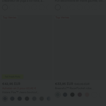
Débardeur de yoga à col rond, à
Pull décontracté en maille gaufrée, col
fronces, effet rafraîchissant - UPF50+
rond et manches courtes.
+16
Top Ventes
Top Ventes
€42,95 EUR
€33,95 EUR
€40,95 EUR
Achetez-en 2 pour 60,42 €
Breezeful™ RacerPocket robe
décontractée midi fluide à ourlet haut-
Halara Flex™ Jeans bootcut
bas, séchage rapide
décontractés taille haute, effet délavé,
+5
avec poches