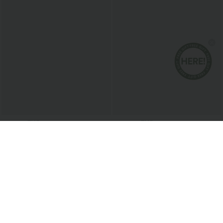
€17,95 EUR
€33,95 EUR
Top de yoga et sport à encolure ronde,
Achetez-en 2 pour 60,42 €
manches courtes, à fronces, effet
Robe-chemise mi-longue décontractée
+11
rafraîchissant au toucher - UPF50+
à col, mancherons, ceinturée, ourlet
fendu incurvé et poches