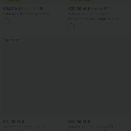
€9,95 EUR
€33,95 EUR
€45,95 EUR
€40,95 EUR
Débardeur de running en mesh
Achetez-en 2 pour 60,42 €
contrastant, ourlet arrondi
Pantalon de travail ample taille mi-
haute, coupe « barrel » (jambe en forme
de tonneau) avec poches
Top Ventes
€21,95 EUR
€24,95 EUR
Achetez-en 3 pour 60,42 €
Achetez-en 2 pour 48,21 € EUR