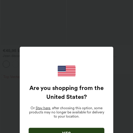
€45,95 EUR
€42,95 EUR
€58,95 EUR
Jean décontracté taille mi‑haute, à
Halara Flex™ Joggers ballon
cordon de serrage, avec poches
décontractés en jean, taille mi-haute,
avec poches
Top Ventes
Top Ventes
Are you shopping from the
United States
?
Or
Stay here
, after choosing this option, some
products may no longer be available for delivery
to your location.