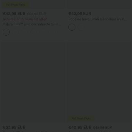
€42,95 EUR
€42,95 EUR
€58,95 EUR
Achetez-en 3, le 4e est offert
Robe de travail midi à encolure en V,
sans manches, à fermeture éclair à
Halara Flex™ jean décontracté taille
double sens, avec poches
haute à effet gainant, coupe large, avec
poches
€33,95 EUR
€40,95 EUR
€48,95 EUR