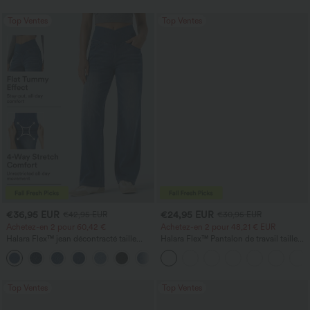
Top Ventes
Top Ventes
€36,95 EUR
€24,95 EUR
€42,95 EUR
€30,95 EUR
Achetez-en 2 pour 60,42 €
Achetez-en 2 pour 48,21 € EUR
Halara Flex™ jean décontracté taille
Halara Flex™ Pantalon de travail taille
haute à pan croisé, effet gainant pour le
haute avec poche latérale arrière et
+1
ventre, coupe droite, avec poches
légère coupe évasée
Top Ventes
Top Ventes