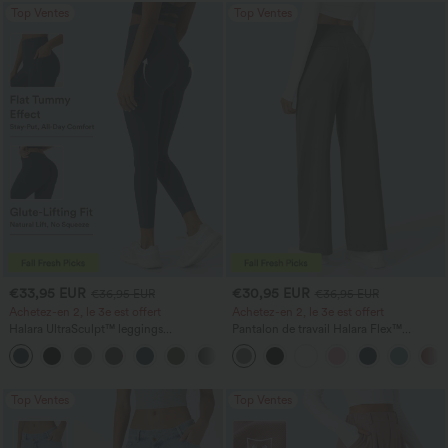
Top Ventes
Top Ventes
€33,95 EUR
€30,95 EUR
€36,95 EUR
€36,95 EUR
Achetez-en 2, le 3e est offert
Achetez-en 2, le 3e est offert
Halara UltraSculpt™ leggings
Pantalon de travail Halara Flex™
d'entraînement taille haute — fronces
DayStretch à taille haute, avec poches et
+11
liftantes pour le fessier, maintien gainant
coupe droite
du ventre et poche
Top Ventes
Top Ventes