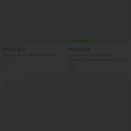
€33,95 EUR
€36,95 EUR
Pantalon décontracté taille haute à
Achetez-en 2, le 3e est offert
jambe droite, effet lin, avec poches
Joggers de danse taille haute à cordon,
+5
effet froncé, coupe fuselée, à séchage
rapide et toucher frais, avec poches —
UPF40+
Top Ventes