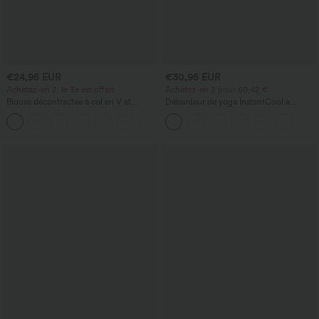
€24,95 EUR
€30,95 EUR
Achetez-en 2, le 3e est offert
Achetez-en 2 pour 60,42 €
Blouse décontractée à col en V et
Débardeur de yoga InstantCool à
manches courtes bouffantes
encolure en U et ourlet arrondi –
UPF50+