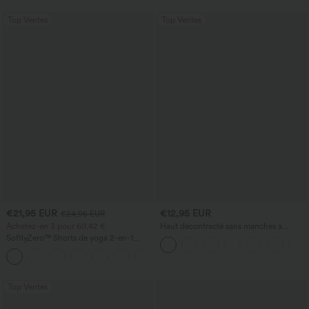
Top Ventes
Top Ventes
€21,95 EUR
€12,95 EUR
€24,95 EUR
Achetez-en 3 pour 60,42 €
Haut décontracté sans manches à
encolure en V, orné
SoftlyZero™ Shorts de yoga 2-en-1
InstantCool, super taille haute, aérés, 5''
+20
avec poches — longueur allongée
Top Ventes