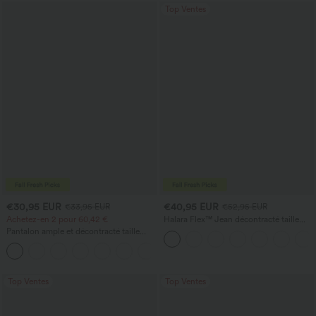
Top Ventes
€30,95 EUR
€40,95 EUR
€33,95 EUR
€52,95 EUR
Achetez-en 2 pour 60,42 €
Halara Flex™ Jean décontracté taille
haute, jambe droite, délavé, avec poches
Pantalon ample et décontracté taille
haute à cordon, avec poches et jambes
+2
larges
Top Ventes
Top Ventes