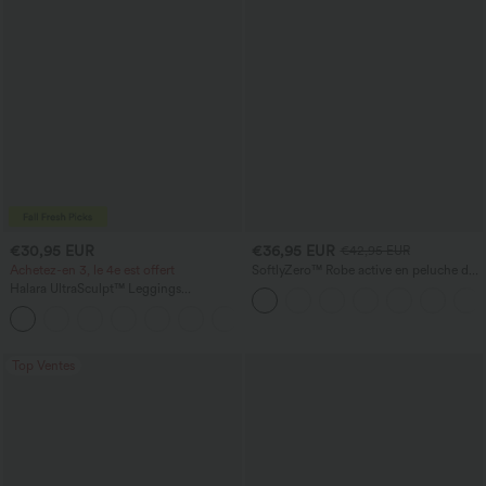
€30,95 EUR
€36,95 EUR
€42,95 EUR
Achetez-en 3, le 4e est offert
SoftlyZero™ Robe active en peluche dos
nu — Édition Hyper Facile
Halara UltraSculpt™ Leggings
d'entraînement sculptants taille haute,
+16
effet ventre plat, avec poche
Top Ventes