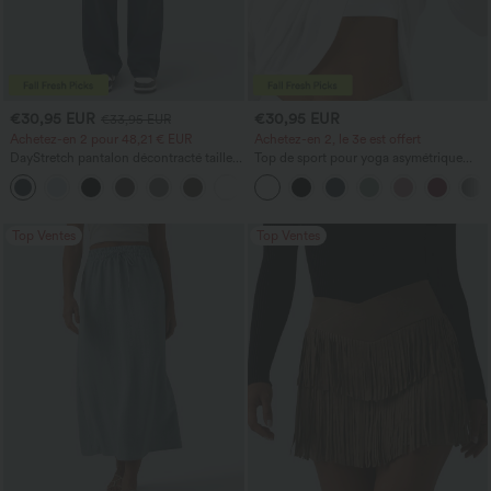
€30,95 EUR
€30,95 EUR
€33,95 EUR
Achetez-en 2 pour 48,21 € EUR
Achetez-en 2, le 3e est offert
DayStretch pantalon décontracté taille
Top de sport pour yoga asymétrique
haute avec poches et coupe droite
(une épaule) à manches longues avec
+23
ouverture pour le pouce, ourlet arrondi
haut-bas, séchage rapide, soutien-gorge
intégré.
Top Ventes
Top Ventes