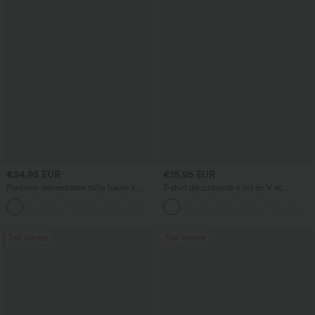
€24,95 EUR
€15,95 EUR
Pantalon décontracté taille haute à
T-shirt décontracté à col en V et
cordon, coupe large en mélange de lin,
manches courtes
+5
avec poches
Top Ventes
Top Ventes