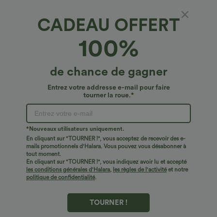
CADEAU OFFERT
100%
de chance de gagner
Entrez votre addresse e-mail pour faire
tourner la roue.*
Oops!
Nous ne semblons pas pouvoir trouver la page que
*Nouveaux utilisateurs uniquement.
vous recherchez.
En cliquant sur "TOURNER !", vous acceptez de recevoir des e-
mails promotionnels d'Halara. Vous pouvez vous désabonner à
tout moment.
Acheter plus
En cliquant sur "TOURNER !", vous indiquez avoir lu et accepté
les conditions générales d'Halara
,
les règles de l'activité
et notre
politique de confidentialité
.
TOURNER !