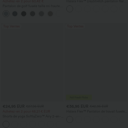
Achetez-en 2 pour 60,42 €
Halara Flex™ DayStretch pantalon flare
de travail, taille mi-haute, poche latérale
Pantalon de golf fuselé taille mi-haute à
zippée
cordon, ourlet incurvé, séchage rapide,
+2
avec poches — UPF40+
Top Ventes
Top Ventes
€24,95 EUR
€36,95 EUR
€27,95 EUR
€42,95 EUR
Achetez-en 2 pour 48,21 € EUR
Halara Flex™ Pantalon de travail fuselé,
uni, taille haute, avec poches
Shorts de yoga SoftlyZero™ Airy 2-en-1
InstantCool, super taille haute, 7" avec
+23
poches