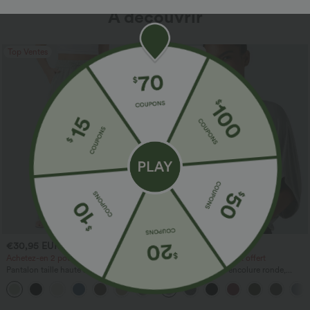
À découvrir
Top Ventes
Top Ventes
€30,95 EUR
€24,95 EUR
€33,95 EUR
Achetez-en 2 pour 60,42 €
Achetez-en 2, le 3e est offert
Pantalon taille haute à cordon avec
Top décontracté à encolure ronde,
poches, jambe large et coupe ample,
manches chauve-souris et coupe ample
+16
style décontracté, effet lin