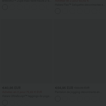
Breezeful™ Jupe maxi taille haute 2-en-
Achetez-en 2 pour 60,42 €
1, fluide, à volants, ourlet asymétrique
Halara Flex™ Salopette décontractée en
+8
(high-low), à séchage rapide, style
denim lavé à encolure en V avec poche
décontracté, coupe régulière
€40,95 EUR
€54,95 EUR
€60,95 EUR
Achetez-en 2 pour 72,62 € EUR
Pantalon de jogging décontracté en
French terry à imprimé denim, taille mi-
Halara UltraSculpt™ leggings de yoga
haute, style jean, avec poches
taille haute, effet ventre plat, à bande
latérale, évasés 7/8