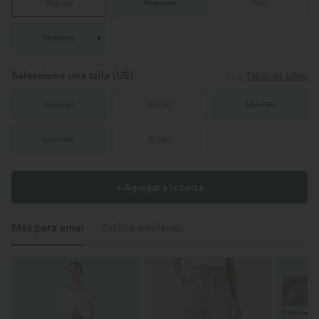
Regular
Pequeña
Alto
Pedalero
Selecciona una talla
(US)
Tabla de tallas
XS
(
0/2
)
S
(
4/6
)
M
(
8/10
)
L
(
12/14
)
XL
(
16
)
+ Agregar a la bolsa
Más para amar
Estilos similares