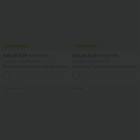
€30,95 EUR
€24,95 EUR
€33,95 EUR
€30,95 EUR
Compra 2 por 48,21 €
Compra 2 por 48,21 €
DayStretch pantalones casuales de tiro
Halara Flex™ pantalones de trabajo de
alto con bolsillos y pernera recta
cintura alta con bolsillo lateral trasero y
+23
ligera campana
Top ventas
Rebaja