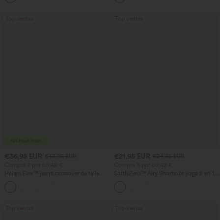
Top ventas
Top ventas
€36,95 EUR
€21,95 EUR
€42,95 EUR
€24,95 EUR
Compra 2 por 60,42 €
Compra 3 por 60,42 €
Halara Flex™ jeans crossover de talle
SoftlyZero™ Airy Shorts de yoga 2 en 1
alto con control del abdomen, corte
InstantCool de tiro súper alto, 5'' con
+1
recto informal y bolsillos
bolsillos - mayor longitud
Top ventas
Top ventas