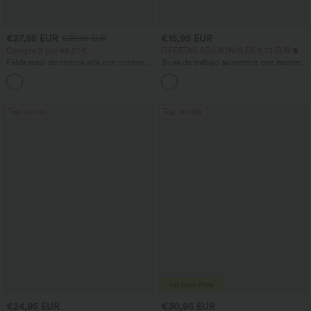
€27,95 EUR
€15,95 EUR
€30,95 EUR
Compra 2 por 48,21 €
OFERTAS ADICIONALES 9,73 EUR
Falda maxi de cintura alta con cordón,
Blusa de trabajo asimétrica con escote
efecto lino, estilo casual
drapeado, manga corta, fruncida y
abertura en el dobladillo.
Top ventas
Top ventas
€24,95 EUR
€30,95 EUR