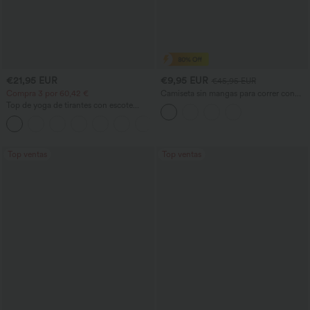
€21,95 EUR
€9,95 EUR
€45,95 EUR
Compra 3 por 60,42 €
Camiseta sin mangas para correr con
malla en contraste y bajo curvo
Top de yoga de tirantes con escote
redondo, fruncido y tacto fresco -
+16
UPF50+
Top ventas
Top ventas