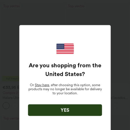
Top ventas
Top ventas
Are you shopping from the
United States
?
Or
Stay here
, after choosing this option, some
€33,95 EUR
€42,95 EUR
€36,95 EUR
€58,95 EUR
products may no longer be available for delivery
Compra 2 y llévate 1 gratis
Compra 3 y llévate 1 gratis
to your location.
Halara UltraSculpt™ leggings de
Halara Flex™ vaqueros casual lavados
entrenamiento moldeadores de talle alto
asimétricos de tiro bajo con bolsillos
+12
con fruncido trasero que realza los
con cremallera, corte baggy y pierna
YES
glúteos, control de abdomen y bolsillos
ancha
Top ventas
Top ventas