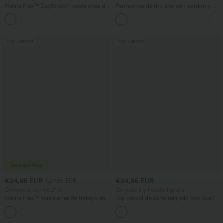
Halara Flex™ DayStretch pantalones de
Pantalones de tiro alto con cordón y
trabajo de tiro alto, pernera recta y con
bolsillos, pernera ancha, holgados y de
+24
bolsillos
estilo casual con tacto de lino.
Top ventas
Top ventas
€24,95 EUR
€24,95 EUR
€27,95 EUR
Compra 2 por 48,21 €
Compra 2 y llévate 1 gratis
Halara Flex™ pantalones de trabajo de
Top casual de corte relajado con cuello
cintura alta con bolsillos, pernera ancha
redondo y mangas murciélago.
+21
y tejido waffle