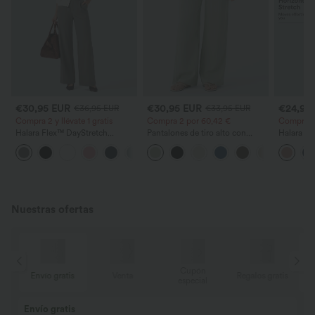
€30,95 EUR
€30,95 EUR
€24,95
€36,95 EUR
€33,95 EUR
Compra 2 y llévate 1 gratis
Compra 2 por 60,42 €
Compra 2
Halara Flex™ DayStretch
Pantalones de tiro alto con
Halara Fl
pantalones de trabajo de tiro
cordón y bolsillos, pernera
trabajo de
+24
alto, pernera recta y con bolsillos
ancha, holgados y de estilo
bolsillos,
casual con tacto de lino.
waffle
Nuestras ofertas
Cupón
tis
Envío gratis
Venta
Regalos gratis
E
especial
Envío gratis