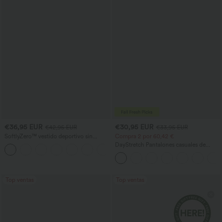
€36,95 EUR
€30,95 EUR
€42,95 EUR
€33,95 EUR
SoftlyZero™ vestido deportivo sin
Compra 2 por 60,42 €
espalda de felpa suave — Edición
DayStretch Pantalones casuales de
+29
Facilísima
cintura alta con pernera tipo barril y
bolsillos
Top ventas
Top ventas