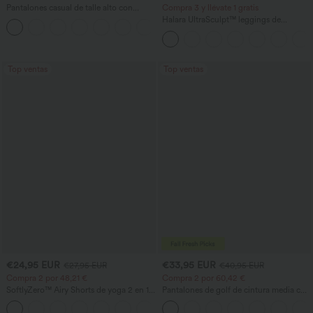
Pantalones casual de talle alto con
Compra 3 y llévate 1 gratis
cordón, pernera ancha, en mezcla de
Halara UltraSculpt™ leggings de
+5
lino y con bolsillos
entrenamiento de talle alto con control
abdominal, efecto moldeador y bolsillos
Top ventas
Top ventas
€24,95 EUR
€33,95 EUR
€27,95 EUR
€40,95 EUR
Compra 2 por 48,21 €
Compra 2 por 60,42 €
SoftlyZero™ Airy Shorts de yoga 2 en 1
Pantalones de golf de cintura media con
InstantCool de talle súper alto, 7" con
cordón, dobladillo curvo, secado rápido,
+23
bolsillos
de corte cónico y con bolsillos - UPF40+