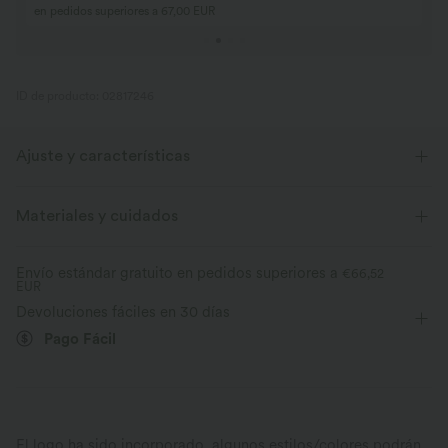
en pedidos superiores a 67,00 EUR
ID de producto: 02817246
Ajuste y características
Para: viajes y actividades casuales
Corte recto
Materiales y cuidados
Cintura plana
Con bolsillos
Fruncido
Envío estándar gratuito en pedidos superiores a
€66,52
EUR
Fácil de poner
Cordón ajustable
Tobillero
Devoluciones fáciles en 30 días
Tiro alto
Cónicos
Elástico en 2 direcciones
Pago Fácil
El logo ha sido incorporado, algunos estilos/colores podrán