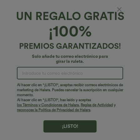
UN REGALO GRATIS
Joggers de viaje de talle alto con cordón, de
¡100%
corte cónico, con bolsillos laterales y
cremallera
€40,95 EUR
PREMIOS GARANTIZADOS!
Solo añade tu correo electrónico para
girar la ruleta.
Al hacer clic en "¡LISTO!", aceptas recibir correos electrónicos de
marketing de Halara. Puedes cancelar la suscripción en cualquier
momento.
Al hacer clic en "¡LISTO!", has leído y aceptas
los Términos y Condiciones de Halara
,
Reglas de Actividad
y
reconoces la Política de Privacidad de Halara
.
¡LISTO!