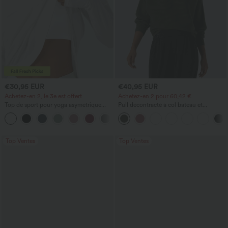
€30,95 EUR
€40,95 EUR
Achetez-en 2, le 3e est offert
Achetez-en 2 pour 60,42 €
Top de sport pour yoga asymétrique
Pull décontracté à col bateau et
(une épaule) à manches longues avec
manches chauve-souris
+3
ouverture pour le pouce, ourlet arrondi
haut-bas, séchage rapide, soutien-gorge
intégré.
Top Ventes
Top Ventes