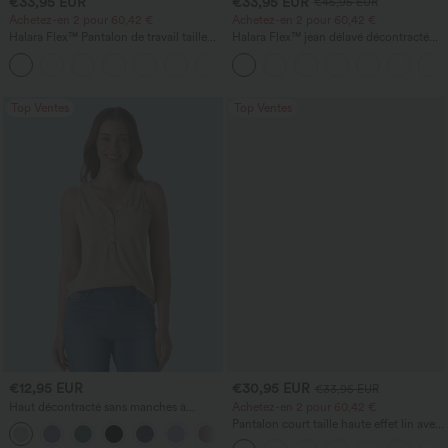
€33,95 EUR
€33,95 EUR
€45,95 EUR
Achetez-en 2 pour 60,42 €
Achetez-en 2 pour 60,42 €
Halara Flex™ Pantalon de travail taille
Halara Flex™ jean délavé décontracté
haute sculptant la silhouette, gainant la
taille haute à poches, coupe baggy à
+10
taille, avec poches, jambe large en
jambe large
micro-gaufre
Top Ventes
Top Ventes
€12,95 EUR
€30,95 EUR
€33,95 EUR
Haut décontracté sans manches à
Achetez-en 2 pour 60,42 €
encolure en V, orné
Pantalon court taille haute effet lin avec
+1
poche zippée