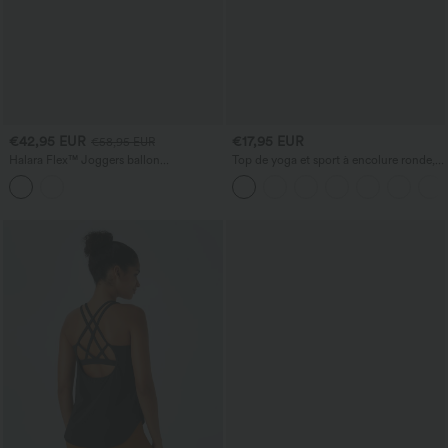
€42,95 EUR
€17,95 EUR
€58,95 EUR
Halara Flex™ Joggers ballon
Top de yoga et sport à encolure ronde,
décontractés en jean, taille mi-haute,
manches courtes, à fronces, effet
avec poches
rafraîchissant au toucher - UPF50+