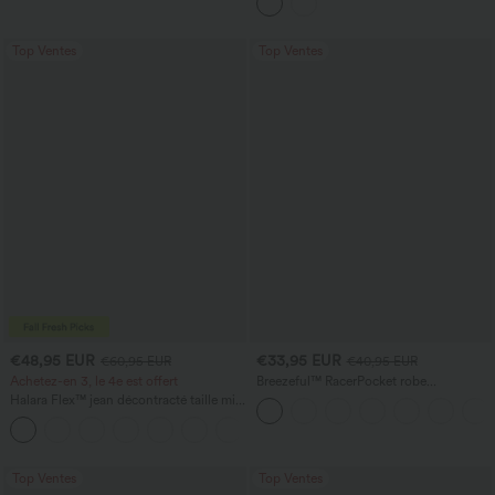
— longueur allongée
Top Ventes
Top Ventes
€48,95 EUR
€33,95 EUR
€60,95 EUR
€40,95 EUR
Achetez-en 3, le 4e est offert
Breezeful™ RacerPocket robe
décontractée midi fluide à ourlet haut-
Halara Flex™ jean décontracté taille mi-
bas, séchage rapide
haute, effet délavé, coupe baggy à
jambe large, avec poches
Top Ventes
Top Ventes