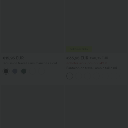
€15,95 EUR
€33,95 EUR
€40,95 EUR
Blouse de travail sans manches à col
Achetez-en 2 pour 60,42 €
bénitier
Pantalon de travail ample taille mi-
haute, coupe « barrel » (jambe en forme
de tonneau) avec poches