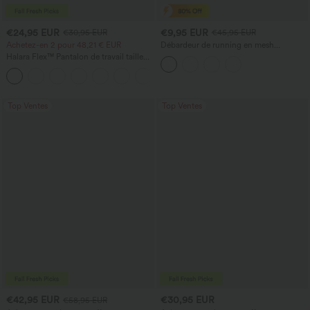
€24,95 EUR
€9,95 EUR
€30,95 EUR
€45,95 EUR
Achetez-en 2 pour 48,21 € EUR
Débardeur de running en mesh
contrastant, ourlet arrondi
Halara Flex™ Pantalon de travail taille
haute avec poche latérale arrière et
+13
légère coupe évasée
Top Ventes
Top Ventes
€42,95 EUR
€30,95 EUR
€58,95 EUR