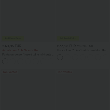
€40,95 EUR
€33,95 EUR
€40,95 EUR
Achetez-en 2, le 3e est offert
Halara Flex™ DayStretch pantalon flare
de travail, taille mi-haute, poche latérale
Pantalon de golf fuselé taille mi-haute à
zippée
cordon, ourlet incurvé, séchage rapide,
+2
avec poches — UPF40+
Top Ventes
Top Ventes