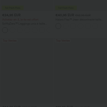
€24,95 EUR
€40,95 EUR
€52,95 EUR
Achetez-en 3, le 4e est offert
Halara Flex™ Jean décontracté taille
haute, jambe droite, délavé, avec poches
SoftlyZero™ Leggings unis à taille
croisée avec poche
+17
Top Ventes
Top Ventes