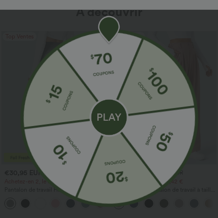
À découvrir
Top Ventes
Top Ventes
€30,95 EUR
€24,95 EUR
€36,95 EUR
€27,95 EUR
Achetez-en 2, le 3e est offert
Achetez-en 3 pour 60,42 €
Pantalon de travail Halara Flex™
Halara Flex™ Pantalon de travail à taille
DayStretch à taille haute, avec poches et
haute, jambe large, avec poches, en
+24
coupe droite
maille gaufrée