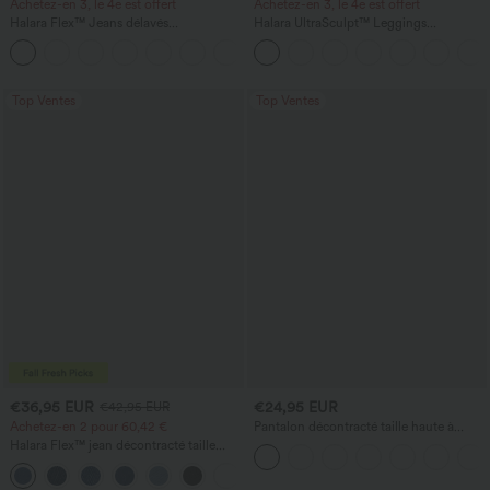
Achetez-en 3, le 4e est offert
Achetez-en 3, le 4e est offert
Halara Flex™ Jeans délavés
Halara UltraSculpt™ Leggings
décontractés, coupe baggy à jambe
d'entraînement sculptants taille haute,
+5
large, taille basse asymétrique, poches
effet ventre plat, avec poche
zippées
Top Ventes
Top Ventes
€36,95 EUR
€24,95 EUR
€42,95 EUR
Achetez-en 2 pour 60,42 €
Pantalon décontracté taille haute à
cordon, coupe large en mélange de lin,
Halara Flex™ jean décontracté taille
avec poches
haute à pan croisé, effet gainant pour le
+1
ventre, coupe droite, avec poches