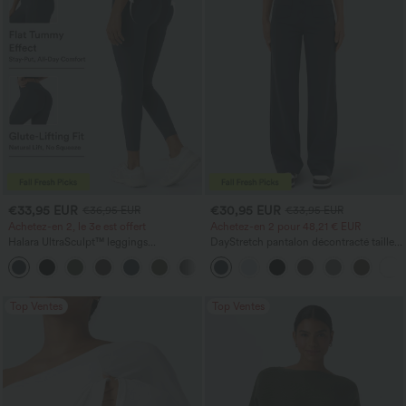
€33,95 EUR
€30,95 EUR
€36,95 EUR
€33,95 EUR
Achetez-en 2, le 3e est offert
Achetez-en 2 pour 48,21 € EUR
Halara UltraSculpt™ leggings
DayStretch pantalon décontracté taille
d'entraînement taille haute — fronces
haute avec poches et coupe droite
+11
liftantes pour le fessier, maintien gainant
du ventre et poche
Top Ventes
Top Ventes