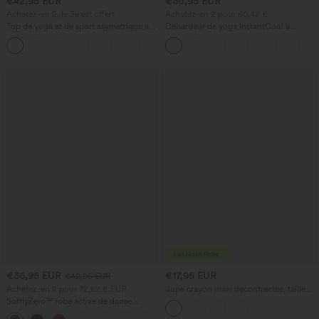
€42,95 EUR
€30,95 EUR
Achetez-en 2, le 3e est offert
Achetez-en 2 pour 60,42 €
Top de yoga et de sport asymétrique à
Débardeur de yoga InstantCool à
une épaule, manches courtes, ourlet
encolure en U et ourlet arrondi –
arrondi hi‑lo (plus court devant, plus
UPF50+
long derrière), à séchage rapide, avec
soutien‑gorge intégré
€36,95 EUR
€17,95 EUR
€42,95 EUR
Achetez-en 2 pour 72,62 € EUR
Jupe crayon maxi décontractée, taille
haute, froncée, extensible, aspect satiné,
SoftlyZero™ robe active de danse
à effet rafraîchissant instantané
aérienne, dos nu et torsadée, à