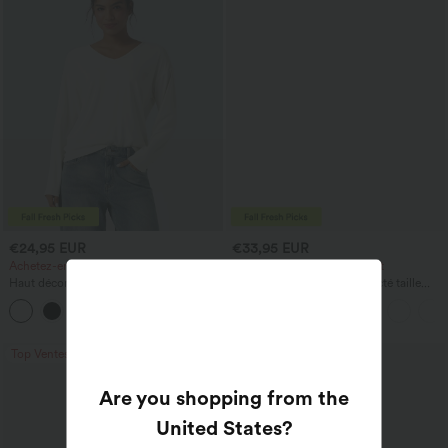
€24,95 EUR
€33,95 EUR
Achetez-en 2, le 3e est offert
Achetez-en 2, le 3e est offert
Haut décontracté à col en V et manches
Pantalon ample et décontracté taille
longues
haute à cordon, avec poches et jambes
+1
larges
Top Ventes
Top Ventes
Are you shopping from the
United States
?