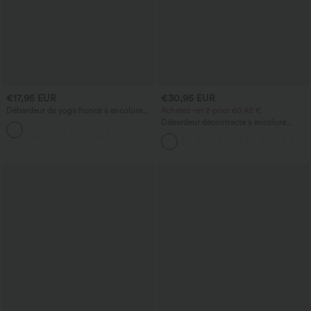
€17,95 EUR
€30,95 EUR
Débardeur de yoga froncé à encolure
Achetez-en 2 pour 60,42 €
ronde et dos nageur
Débardeur décontracté à encolure
+2
carrée avec soutien-gorge intégré,
bonnets B-E