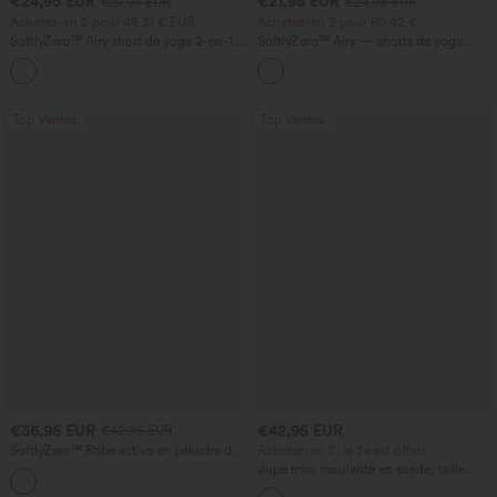
€24,95 EUR
€21,95 EUR
€27,95 EUR
€24,95 EUR
Achetez-en 2 pour 48,21 € EUR
Achetez-en 3 pour 60,42 €
SoftlyZero™ Airy short de yoga 2-en-1,
SoftlyZero™ Airy — shorts de yoga
super taille haute, InstantCool, 9" avec
super taille haute 2-en-1 InstantCool
+10
poches
avec poches
Top Ventes
Top Ventes
€36,95 EUR
€42,95 EUR
€42,95 EUR
SoftlyZero™ Robe active en peluche dos
Achetez-en 2, le 3e est offert
nu — Édition Hyper Facile
Jupe mini moulante en suède, taille
+29
haute croisée, 2-en-1, ourlet à franges