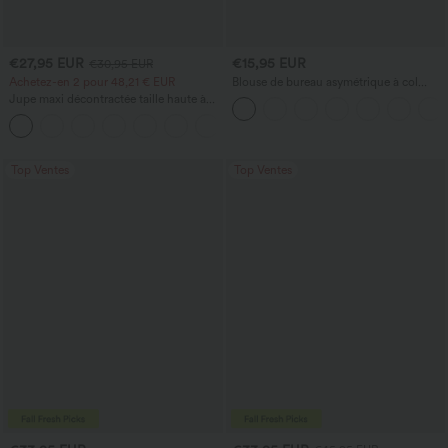
€27,95 EUR
€15,95 EUR
€30,95 EUR
Achetez-en 2 pour 48,21 € EUR
Blouse de bureau asymétrique à col
bénitier, manches courtes, froncée avec
Jupe maxi décontractée taille haute à
ourlet fendu
cordon, effet lin
Top Ventes
Top Ventes