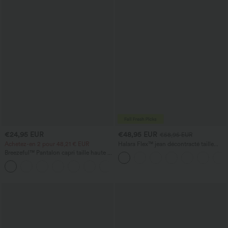
€24,95 EUR
€48,95 EUR
€58,95 EUR
Achetez-en 2 pour 48,21 € EUR
Halara Flex™ jean décontracté taille
basse, poches zippées, délavé, coupe
Breezeful™ Pantalon capri taille haute à
baggy à jambe large
effet gainant au niveau du ventre,
+7
séchage rapide, avec poches