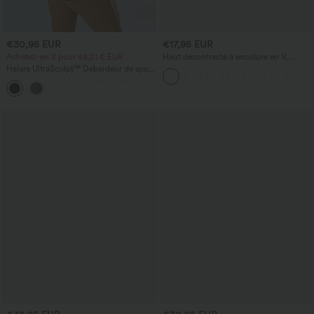
€30,95 EUR
€17,95 EUR
Achetez-en 2 pour 48,21 € EUR
Haut décontracté à encolure en V,
manches courtes et fronces
Halara UltraSculpt™ Débardeur de sport
à col rond et ourlet arrondi
+11