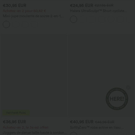
€30,95 EUR
€24,95 EUR
€27,95 EUR
Achetez-en 2 pour 60,42 €
Halara UltraSculpt™ Short cycliste
sculptant taille haute, contrôle du
Mini-jupe moulante de soirée 2-en-1,
ventre, poche latérale — 5''
taille haute, effet ventre plat, froncée,
ourlet incurvé, PU avec doublure polaire
- longueur allongée
€36,95 EUR
€40,95 EUR
€45,95 EUR
Achetez-en 2, le 3e est offert
SoftlyZero™ robe active en tissu
pelucheux, dos nu — longueur allongée
Joggers de danse taille haute à cordon,