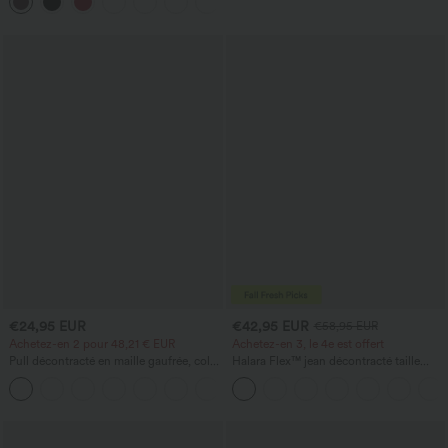
+18
technologie InstantCool — édition Easy
Peezy
€24,95 EUR
€42,95 EUR
€58,95 EUR
Achetez-en 2 pour 48,21 € EUR
Achetez-en 3, le 4e est offert
Pull décontracté en maille gaufrée, col
Halara Flex™ jean décontracté taille
rond et manches courtes.
haute à effet gainant, coupe large, avec
+1
poches