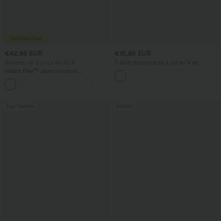
€42,95 EUR
€15,95 EUR
Achetez-en 2 pour 60,42 €
T-shirt décontracté à col en V et
manches courtes
Halara Flex™ Jeans bootcut
décontractés taille haute, effet délavé,
+5
avec poches
Top Ventes
Soldes