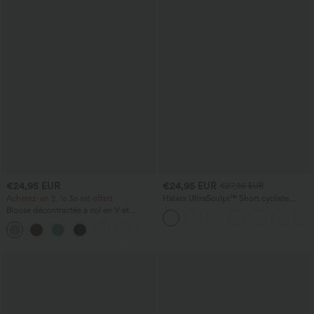
€24,95 EUR
€24,95 EUR
€27,95 EUR
Achetez-en 2, le 3e est offert
Halara UltraSculpt™ Short cycliste
d'entraînement gainant à taille haute,
Blouse décontractée à col en V et
contrôle du ventre, avec poche, 7''
manches courtes bouffantes