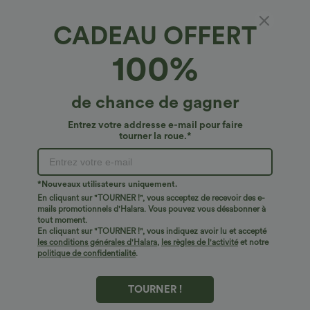
CADEAU OFFERT
100%
de chance de gagner
Entrez votre addresse e-mail pour faire
tourner la roue.*
Oops!
Nous ne semblons pas pouvoir trouver la page que
*Nouveaux utilisateurs uniquement.
vous recherchez.
En cliquant sur "TOURNER !", vous acceptez de recevoir des e-
mails promotionnels d'Halara. Vous pouvez vous désabonner à
tout moment.
Acheter plus
En cliquant sur "TOURNER !", vous indiquez avoir lu et accepté
les conditions générales d'Halara
,
les règles de l'activité
et notre
politique de confidentialité
.
TOURNER !