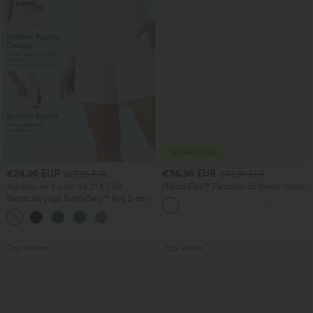
€24,95 EUR
€36,95 EUR
€27,95 EUR
€42,95 EUR
Achetez-en 2 pour 48,21 € EUR
Halara Flex™ Pantalon de travail fuselé,
uni, taille haute, avec poches
Shorts de yoga SoftlyZero™ Airy 2-en-1
InstantCool, super taille haute, 7" avec
+23
poches
Top Ventes
Top Ventes