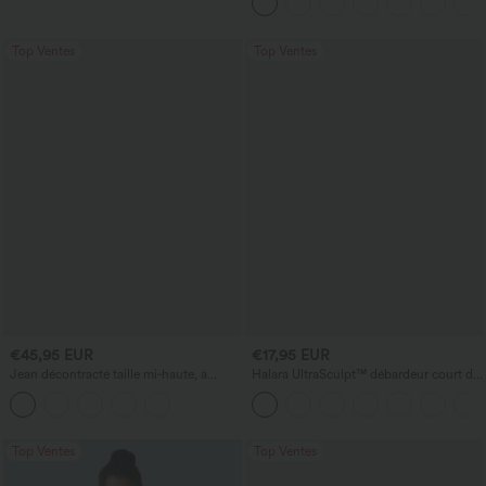
Top Ventes
Top Ventes
€45,95 EUR
€17,95 EUR
Jean décontracté taille mi‑haute, à
Halara UltraSculpt™ débardeur court de
cordon de serrage, avec poches
yoga dos nu torsadé à bretelles doubles
Top Ventes
Top Ventes