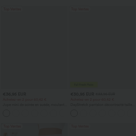
Top Ventes
Top Ventes
€36,95 EUR
€30,95 EUR
€33,95 EUR
Achetez-en 2 pour 60,42 €
Achetez-en 2 pour 60,42 €
Jupe mini de soirée en suède, moulante,
DayStretch pantalon décontracté taille
taille haute croisée 2-en-1 avec ourlet à
haute à jambe en forme de tonneau
franges
avec poches
Top Ventes
Top Ventes