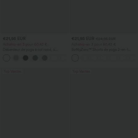
€21,95 EUR
€21,95 EUR
€24,95 EUR
Achetez-en 3 pour 60,42 €
Achetez-en 3 pour 60,42 €
Débardeur de yoga à col rond, à
SoftlyZero™ Shorts de yoga 2-en-1
fronces, effet rafraîchissant - UPF50+
InstantCool, super taille haute, aérés, 5''
+16
avec poches — longueur allongée
Top Ventes
Top Ventes