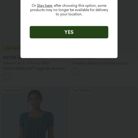
Or
Stay here
, after choosing this option, some
products may no longer be available for delivery
to your location.
YES
€27,95 EUR
€33,95 EUR
€30,95 EUR
Achetez-en 3, le 4e est offert
Pantalon décontracté taille haute à
jambe droite, effet lin, avec poches
Halara UltraSculpt™ leggings de sport
taille haute sculptants — rehaussement
+15
fessier, maintien du ventre, avec poche
Top Ventes
Top Ventes