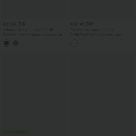
€27,95 EUR
€33,95 EUR
Achetez-en 2 pour 48,21 € EUR
Achetez-en 2 pour 60,42 €
Débardeur décontracté à encolure en U
SoftlyZero™ robe midi moulante
avec soutien-gorge intégré et coupe
InstantCool, légère, à encolure carrée,
ample
dos nu, corsetée, froncée avec fente —
pour demoiselles d'honneur et invitées
de mariage