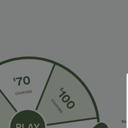
À découvrir
Styles Similaires
€30,95 EUR
€30,95 EUR
€33,95 EUR
€36,95 EUR
Achetez-en 2 pour 60,42 €
Achetez-en 2, le 3e est offert
A
Pantalon taille haute à cordon
Pantalon de travail Halara
T
avec poches, jambe large et
Flex™ DayStretch à taille
r
+20
+28
coupe ample, style
haute, avec poches et coupe
s
décontracté, effet lin
droite
Ent