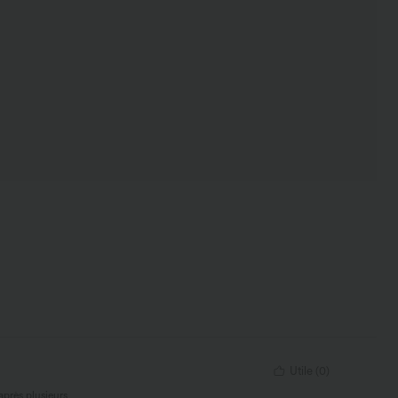
Utile
(
0
)
après plusieurs