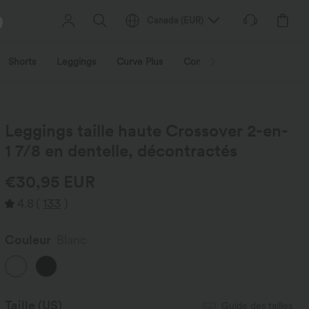
Canada
(
EUR
)
Shorts
Leggings
Curve Plus
Combinaisons
Vestes et
Leggings taille haute Crossover 2-en-
1 7/8 en dentelle, décontractés
€30,95 EUR
4.8
(
133
)
Couleur
Blanc
Taille
(US)
Guide des tailles