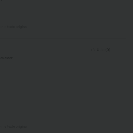
ir le texte original
Utile
(
0
)
tes assez
ir le texte original