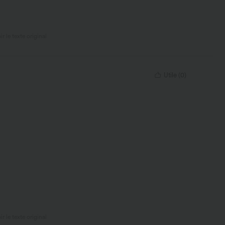
ir le texte original
Utile
(
0
)
ir le texte original