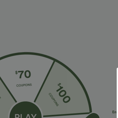
À découvrir
Styles Similaires
€30,95 EUR
€30,95 EUR
€33,95 EUR
€36,95 EUR
Achetez-en 2 pour 60,42 €
Achetez-en 2, le 3e est offert
A
Pantalon taille haute à cordon
Pantalon de travail Halara
T
avec poches, jambe large et
Flex™ DayStretch à taille
r
+20
+28
coupe ample, style
haute, avec poches et coupe
s
décontracté, effet lin
droite
Ent