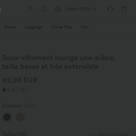
Canada
(
EUR
)
Shorts
Leggings
Curve Plus
Combinaisons
Vestes et
Sous-vêtement lounge une-pièce,
taille basse et très extensible
€9,95 EUR
4.8
(
78
)
Couleur
Noir
Taille
(US)
Guide des tailles