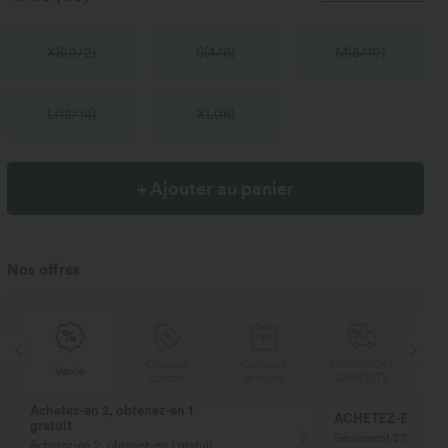
XS
(
0/2
)
S
(
4/6
)
M
(
8/10
)
L
(
12/14
)
XL
(
16
)
+ Ajouter au panier
Nos offres
N
Coupon
Cadeaux
LIVRAISON
Vente
E
spécial
gratuits
GRATUITE
Achetez-en 2, obtenez-en 1
ACHETEZ-EN 2 PO
gratuit
Seulement 27,00 € ch
Achetez-en 2, obtenez-en 1 gratuit