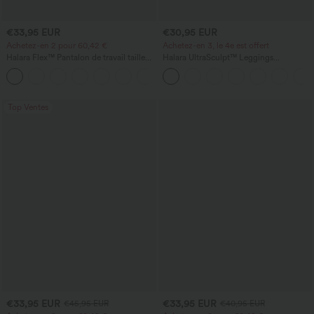
€33,95 EUR
€30,95 EUR
Achetez-en 2 pour 60,42 €
Achetez-en 3, le 4e est offert
Halara Flex™ Pantalon de travail taille
Halara UltraSculpt™ Leggings
haute sculptant la silhouette, gainant la
d'entraînement sculptants taille haute,
+10
taille, avec poches, jambe large en
effet ventre plat, avec poche
micro-gaufre
Top Ventes
€33,95 EUR
€33,95 EUR
€45,95 EUR
€40,95 EUR