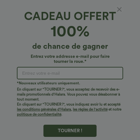
CADEAU OFFERT
100%
de chance de gagner
Entrez votre addresse e-mail pour faire
tourner la roue.*
Oops!
Nous ne semblons pas pouvoir trouver la page que
*Nouveaux utilisateurs uniquement.
vous recherchez.
En cliquant sur "TOURNER !", vous acceptez de recevoir des e-
mails promotionnels d'Halara. Vous pouvez vous désabonner à
tout moment.
Acheter plus
En cliquant sur "TOURNER !", vous indiquez avoir lu et accepté
les conditions générales d'Halara
,
les règles de l'activité
et notre
politique de confidentialité
.
TOURNER !