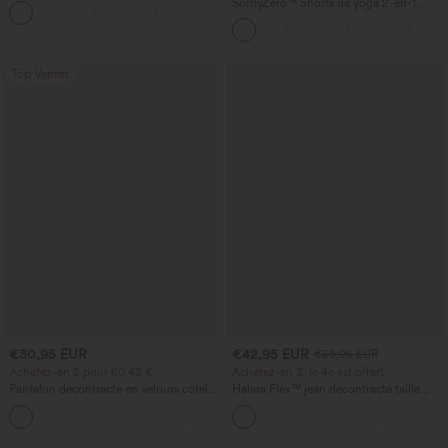
SoftlyZero™ Shorts de yoga 2-en-1
+11
rafraîchissant au toucher - UPF50+
InstantCool, super taille haute, aérés, 5''
avec poches — longueur allongée
Top Ventes
€30,95 EUR
€42,95 EUR
€58,95 EUR
Achetez-en 2 pour 60,42 €
Achetez-en 3, le 4e est offert
Pantalon décontracté en velours côtelé,
Halara Flex™ jean décontracté taille
taille mi-haute, poche zippée
haute à effet gainant, coupe large, avec
+7
poches