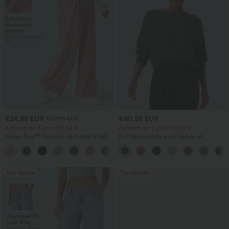
€24,95 EUR
€40,95 EUR
€27,95 EUR
Achetez-en 3 pour 60,42 €
Achetez-en 2 pour 60,42 €
Halara Flex™ Pantalon de travail à taille
Pull décontracté à col bateau et
haute, jambe large, avec poches, en
manches chauve-souris
+21
maille gaufrée
Top Ventes
Top Ventes