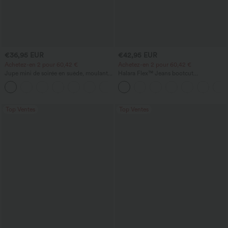
€36,95 EUR
€42,95 EUR
Achetez-en 2 pour 60,42 €
Achetez-en 2 pour 60,42 €
Jupe mini de soirée en suède, moulante,
Halara Flex™ Jeans bootcut
taille haute croisée 2-en-1 avec ourlet à
décontractés taille haute, effet délavé,
franges
avec poches
Top Ventes
Top Ventes