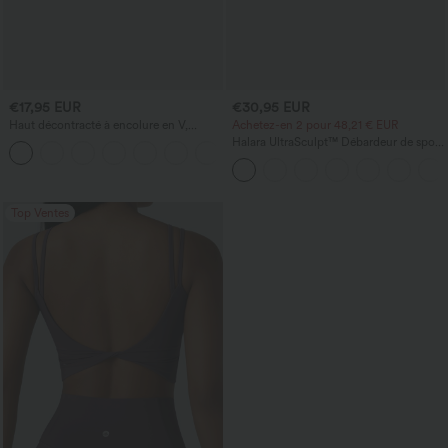
€17,95 EUR
€30,95 EUR
Haut décontracté à encolure en V,
Achetez-en 2 pour 48,21 € EUR
manches courtes et fronces
Halara UltraSculpt™ Débardeur de sport
+1
à col rond et ourlet arrondi
Top Ventes