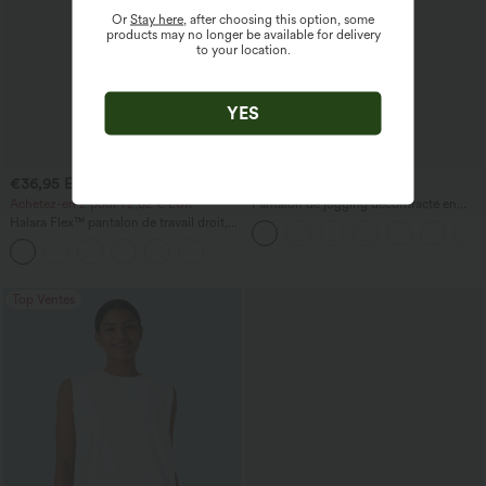
Or
Stay here
, after choosing this option, some
products may no longer be available for delivery
to your location.
YES
€36,95 EUR
€54,95 EUR
€42,95 EUR
€60,95 EUR
Achetez-en 2 pour 72,62 € EUR
Pantalon de jogging décontracté en
French terry à imprimé denim, taille mi-
Halara Flex™ pantalon de travail droit,
haute, style jean, avec poches
taille mi-haute, avec poches
Top Ventes