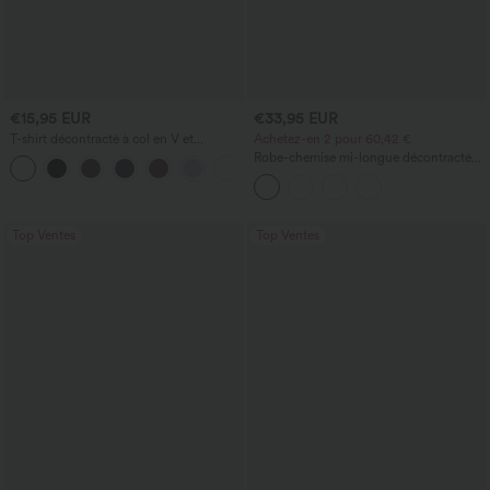
€15,95 EUR
€33,95 EUR
T-shirt décontracté à col en V et
Achetez-en 2 pour 60,42 €
manches courtes
Robe-chemise mi-longue décontractée
+5
à col, mancherons, ceinturée, ourlet
fendu incurvé et poches
Top Ventes
Top Ventes