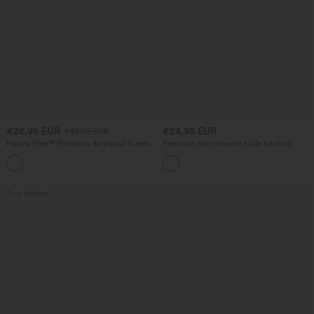
€36,95 EUR
€24,95 EUR
€42,95 EUR
Halara Flex™ Pantalon de travail fuselé,
Pantalon décontracté taille haute à
uni, taille haute, avec poches
cordon, coupe large en mélange de lin,
+8
avec poches
Top Ventes