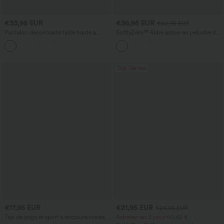
€33,95 EUR
€36,95 EUR
€42,95 EUR
Pantalon décontracté taille haute à
SoftlyZero™ Robe active en peluche dos
jambe droite, effet lin, avec poches
nu — Édition Hyper Facile
+5
Top Ventes
€17,95 EUR
€21,95 EUR
€24,95 EUR
Top de yoga et sport à encolure ronde,
Achetez-en 3 pour 60,42 €
manches courtes, à fronces, effet