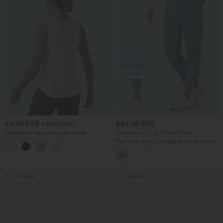
€9,95 EUR
€40,95 EUR
€45,95 EUR
Débardeur de running en mesh
Achetez-en 2, le 3e est offert
contrastant, ourlet arrondi
Pantalon de golf fuselé taille mi-haute à
cordon, ourlet incurvé, séchage rapide,
avec poches — UPF40+
Top Ventes
Top Ventes