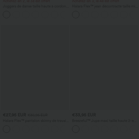
Achetez-en 2, le 3e est offert
Achetez-en 3, le 4e est offert
Joggers de danse taille haute à cordon,
Halara Flex™ jean décontracté taille mi-
effet froncé, coupe fuselée, à séchage
haute, effet délavé, coupe baggy à
rapide et toucher frais, avec poches —
jambe large, avec poches
UPF40+
€27,95 EUR
€33,95 EUR
€30,95 EUR
Halara Flex™ pantalon skinny de travail
Breezeful™ Jupe maxi taille haute 2-en-
à taille haute à motif pied-de-poule,
1, fluide, à volants, ourlet asymétrique
avec poches
(high-low), à séchage rapide, style
décontracté, coupe régulière