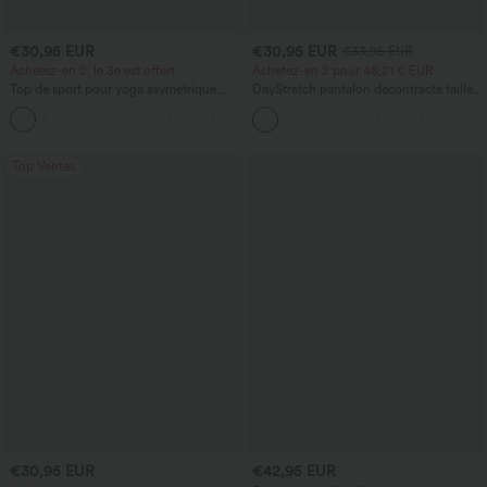
€30,95 EUR
€30,95 EUR
€33,95 EUR
Achetez-en 2, le 3e est offert
Achetez-en 2 pour 48,21 € EUR
Top de sport pour yoga asymétrique
DayStretch pantalon décontracté taille
(une épaule) à manches longues avec
haute avec poches et coupe droite
+3
ouverture pour le pouce, ourlet arrondi
haut-bas, séchage rapide, soutien-gorge
intégré.
Top Ventes
€30,95 EUR
€42,95 EUR