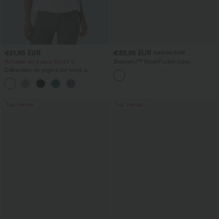
€21,95 EUR
€33,95 EUR
€40,95 EUR
Achetez-en 3 pour 60,42 €
Breezeful™ RacerPocket robe
décontractée midi fluide à ourlet haut-
Débardeur de yoga à col rond, à
bas, séchage rapide
fronces, effet rafraîchissant - UPF50+
+16
Top Ventes
Top Ventes