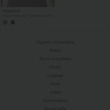
€17,95 EUR
Halara UltraSculpt™ débardeur court de
yoga dos nu torsadé à bretelles doubles
+11
Joggeurs et pantalons
Robes
Shorts et cyclistes
Denim
Leggings
Hauts
Jupes
Combinaisons
Grande taille