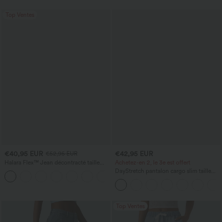
Top Ventes
€40,95 EUR
€42,95 EUR
€52,95 EUR
Halara Flex™ Jean décontracté taille
Achetez-en 2, le 3e est offert
haute, jambe droite, délavé, avec poches
DayStretch pantalon cargo slim taille
+3
haute, poches zippées, uni
Top Ventes