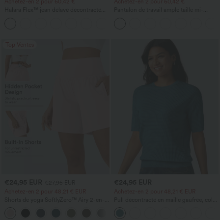
Achetez-en 2 pour 60,42 €
Achetez-en 2 pour 60,42 €
Halara Flex™ jean délavé décontracté
Pantalon de travail ample taille mi-
taille haute à poches, coupe baggy à
haute, coupe « barrel » (jambe en forme
+2
jambe large
de tonneau) avec poches
Top Ventes
€24,95 EUR
€24,95 EUR
€27,95 EUR
Achetez-en 2 pour 48,21 € EUR
Achetez-en 2 pour 48,21 € EUR
Shorts de yoga SoftlyZero™ Airy 2-en-1
Pull décontracté en maille gaufrée, col
InstantCool, super taille haute, 7" avec
rond et manches courtes.
+23
poches