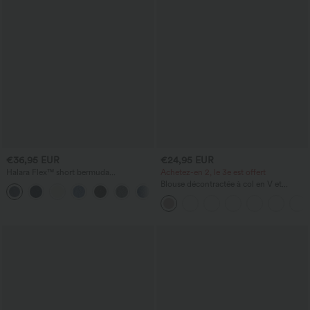
€36,95 EUR
€24,95 EUR
Halara Flex™ short bermuda
Achetez-en 2, le 3e est offert
décontracté en jean lavé, taille haute,
Blouse décontractée à col en V et
avec poches et ourlet roulotté
manches courtes bouffantes