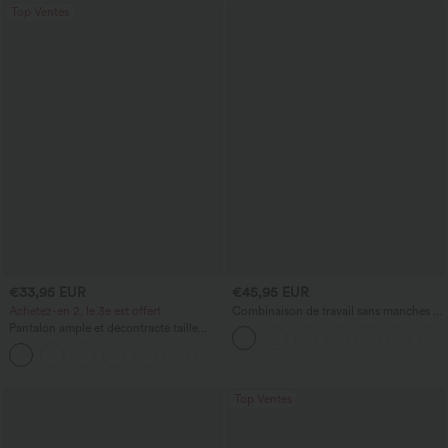
Top Ventes
€33,95 EUR
€45,95 EUR
Achetez-en 2, le 3e est offert
Combinaison de travail sans manches à
encolure bateau, côtés noués, toucher
Pantalon ample et décontracté taille
frais, rayée, avec poches — Édition Easy
haute à cordon, avec poches et jambes
Peezy
+2
larges
Top Ventes