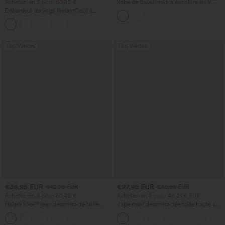
Achetez-en 2 pour 60,42 €
Robe de travail midi à encolure en V,
sans manches, à fermeture éclair à
Débardeur de yoga InstantCool à
double sens, avec poches
encolure en U et ourlet arrondi –
UPF50+
Top Ventes
Top Ventes
€36,95 EUR
€27,95 EUR
€42,95 EUR
€30,95 EUR
Achetez-en 2 pour 60,42 €
Achetez-en 2 pour 48,21 € EUR
Halara Flex™ jean décontracté taille
Jupe maxi décontractée taille haute à
haute à pan croisé, effet gainant pour le
cordon, effet lin
+1
ventre, coupe droite, avec poches