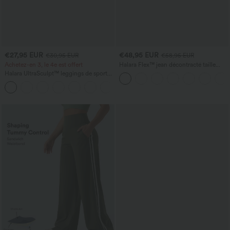
€27,95 EUR
€48,95 EUR
€30,95 EUR
€58,95 EUR
Achetez-en 3, le 4e est offert
Halara Flex™ jean décontracté taille
basse, poches zippées, délavé, coupe
Halara UltraSculpt™ leggings de sport
baggy à jambe large
taille haute sculptants — rehaussement
+15
fessier, maintien du ventre, avec poche