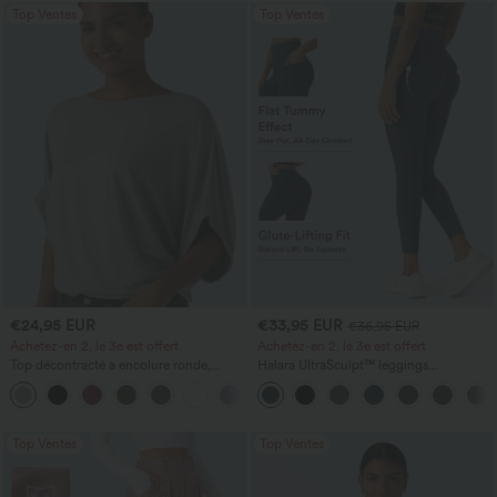
Top Ventes
Top Ventes
€24,95 EUR
€33,95 EUR
€36,95 EUR
Achetez-en 2, le 3e est offert
Achetez-en 2, le 3e est offert
Top décontracté à encolure ronde,
Halara UltraSculpt™ leggings
manches chauve-souris et coupe ample
d'entraînement taille haute — fronces
+1
liftantes pour le fessier, maintien gainant
du ventre et poche
Top Ventes
Top Ventes