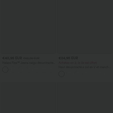
€40,95 EUR
€24,95 EUR
€52,95 EUR
Halara Flex™ Jeans cargo décontractés
Achetez-en 2, le 3e est offert
taille mi-haute, jambes droites, avec
Haut décontracté à col en V et manches
+2
poches
longues