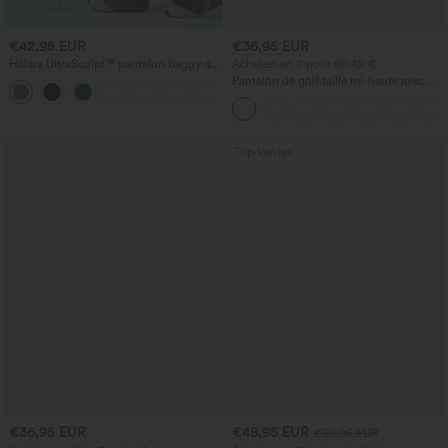
€42,95 EUR
€36,95 EUR
Halara UltraSculpt™ pantalon baggy de
Achetez-en 2 pour 60,42 €
yoga taille haute à effet gainant pour le
Pantalon de golf taille mi-haute avec
ventre, à rayures color block, avec
poches, séchage rapide - T-shirt de golf
poches
- UPF40+
Top Ventes
€36,95 EUR
€48,95 EUR
€60,95 EUR