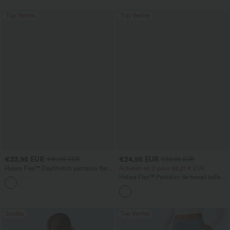
Top Ventes
Top Ventes
€33,95 EUR
€24,95 EUR
€40,95 EUR
€30,95 EUR
Halara Flex™ DayStretch pantalon flare
Achetez-en 2 pour 48,21 € EUR
de travail, taille mi-haute, poche latérale
Halara Flex™ Pantalon de travail taille
+12
zippée
haute avec poche latérale arrière et
légère coupe évasée
Soldes
Top Ventes