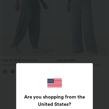
€42,95 EUR
€45,95 EUR
€58,95 EUR
Halara Flex™ Joggers ballon
Jean décontracté taille mi‑haute, à
décontractés en jean, taille mi-haute,
cordon de serrage, avec poches
avec poches
Are you shopping from the
United States
?