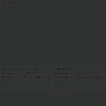
Top Ventes
€30,95 EUR
€40,95 EUR
€33,95 EUR
Achetez-en 2 pour 60,42 €
Achetez-en 2 pour 72,62 € EUR
Pantalon court taille haute effet lin avec
Halara UltraSculpt™ leggings de yoga
poche zippée
taille haute, effet ventre plat, à bande
+7
latérale, évasés 7/8
Top Ventes