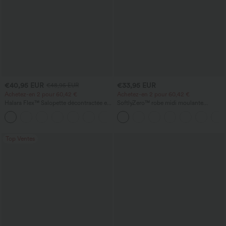
€40,95 EUR
€33,95 EUR
€48,95 EUR
Achetez-en 2 pour 60,42 €
Achetez-en 2 pour 60,42 €
Halara Flex™ Salopette décontractée en
SoftlyZero™ robe midi moulante
denim lavé à encolure en V avec poche
InstantCool, légère, à encolure carrée,
+1
dos nu, corsetée, froncée avec fente —
pour demoiselles d'honneur et invitées
de mariage
Top Ventes