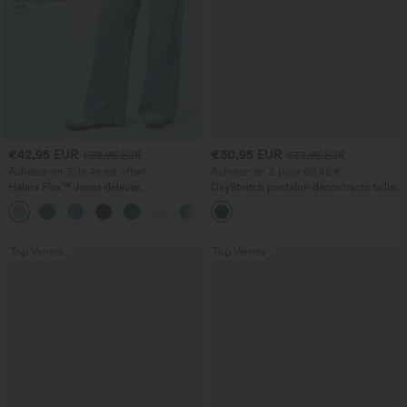
€42,95 EUR
€30,95 EUR
€58,95 EUR
€33,95 EUR
Achetez-en 3, le 4e est offert
Achetez-en 2 pour 60,42 €
Halara Flex™ Jeans délavés
DayStretch pantalon décontracté taille
décontractés, coupe baggy à jambe
haute à jambe en forme de tonneau
+5
large, taille basse asymétrique, poches
avec poches
zippées
Top Ventes
Top Ventes