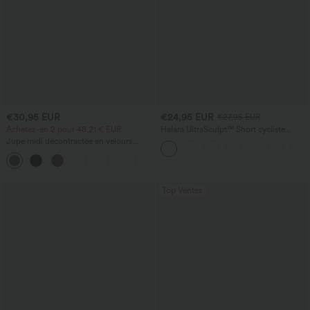
€30,95 EUR
€24,95 EUR
€27,95 EUR
Achetez-en 2 pour 48,21 € EUR
Halara UltraSculpt™ Short cycliste
d'entraînement gainant à taille haute,
Jupe midi décontractée en velours
contrôle du ventre, avec poche, 7''
côtelé, taille mi-haute, poches avant
+1
latérales à rabat
Top Ventes