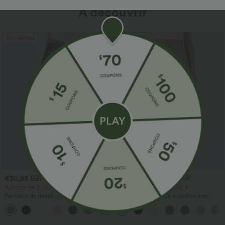
À découvrir
Top Ventes
Top Ventes
€30,95 EUR
€30,95 EUR
€36,95 EUR
€33,95 EUR
Achetez-en 2, le 3e est offert
Achetez-en 2 pour 60,42 €
Pantalon de travail Halara Flex™
Pantalon taille haute à cordon avec
DayStretch à taille haute, avec poches et
poches, jambe large et coupe ample,
+24
coupe droite
style décontracté, effet lin