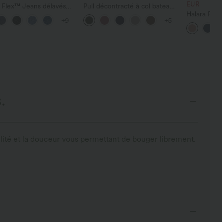
EUR
 Flex™ Jeans délavés
Pull décontracté à col bateau
tractés, coupe baggy à
et manches chauve-souris
Halara Fle
+9
+5
large, taille basse
travail à ta
trique, poches zippées
large, avec
gaufrée
.
ilité et la douceur vous permettant de bouger librement.