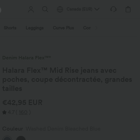
Canada
(
EUR
)
Shorts
Leggings
Curve Plus
Combinaisons
Vestes et
Denim Halara Flex™*
Halara Flex™ Mid Rise jeans avec
poches, coupe décontractée, grandes
tailles
€42,95 EUR
4.7
(
160
)
Couleur
Washed Denim Bleached Blue