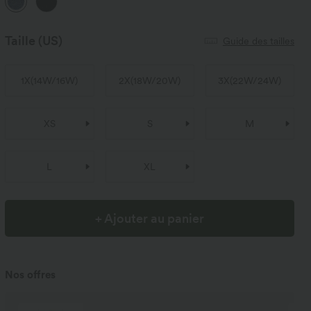
Taille
(US)
Guide des tailles
1X
(
14W/16W
)
2X
(
18W/20W
)
3X
(
22W/24W
)
XS
S
M
L
XL
+ Ajouter au panier
Nos offres