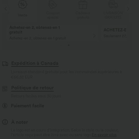
N
Coupon
Cadeaux
LIVRAISON
Vente
E
spécial
gratuits
GRATUITE
Achetez-en 2, obtenez-en 1
ACHETEZ-EN 2 PO
gratuit
Seulement 27,00 € ch
Achetez-en 2, obtenez-en 1 gratuit
Expédition à Canada
Livraison standard gratuite pour les commandes supérieures à
€66,52 EUR
Politique de retour
Retours faciles sous 30 jours
Paiement facile
À noter
Le logo est en cours d’intégration. Selon le style ou la couleur,
l’article reçu peut être livré avec ou sans logo.
En savoir plus