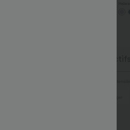
op décontracté à encolure
Pantalon de travail Halara
Halara
onde, manches chauve-
Flex™ DayStretch à taille
décon
+5
+28
ouris et coupe ample
haute, avec poches et coupe
jambe 
droite
asymé
onçus pour les modes de vie actifs
e confort de sport, le denim Halara Flex™ vous offre l'extensib
Aussi confortable qu’un legging
Tissu léger