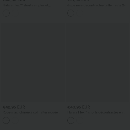
Halara Flex™ shorts amples et
Jupe mini décontractée taille haute 2-
décontractés en denim délavé, taille
en-1 en velours à pois
mi‑haute, ourlet roulotté, avec poches
€42,95 EUR
€40,95 EUR
Robe maxi chinée à col halter nouée
Halara Flex™ shorts décontractés en
dans le dos, avec soutien‑gorge intégré
denim taille haute 3'' avec poches
et poches