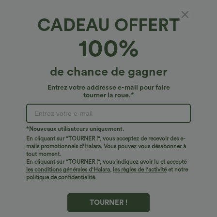
CADEAU OFFERT
Denim Halara Flex™*
100%
Halara Flex™ shorts en denim taille haute
avec fermeture éclair, ourlet incurvé, coupe
décontractée, 3''
4.8
(
19
)
de chance de gagner
€45,95 EUR
Entrez votre addresse e-mail pour faire
tourner la roue.*
*Nouveaux utilisateurs uniquement.
En cliquant sur "TOURNER !", vous acceptez de recevoir des e-
mails promotionnels d'Halara. Vous pouvez vous désabonner à
tout moment.
En cliquant sur "TOURNER !", vous indiquez avoir lu et accepté
les conditions générales d'Halara
,
les règles de l'activité
et notre
politique de confidentialité
.
TOURNER !