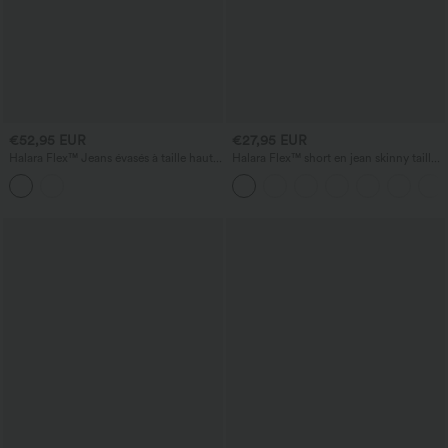
€52,95 EUR
€27,95 EUR
Halara Flex™ Jeans évasés à taille haute,
Halara Flex™ short en jean skinny taille
style décontracté, avec poches
haute, effet ventre plat, ourlet arrondi,
style décontracté, avec poches