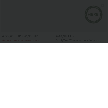
€30,95 EUR
€42,95 EUR
€36,95 EUR
Achetez-en 2, le 3e est offert
SoftlyZero™ robe active mini pour
danse, 2-en-1 avec poche, encolure en U
Pantalon de travail Halara Flex™
aérienne InstantCool — super facile
DayStretch à taille haute, avec poches et
+24
coupe droite