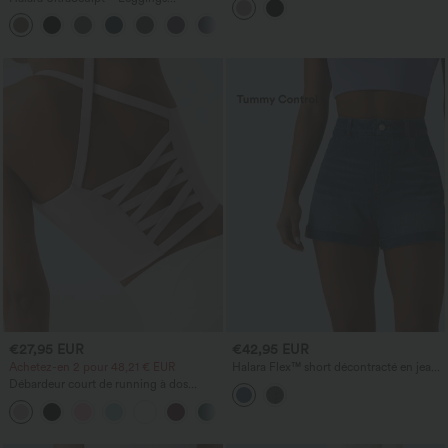
d'entraînement sculptants taille haute,
+16
effet ventre plat, avec poche
€27,95 EUR
€42,95 EUR
Achetez-en 2 pour 48,21 € EUR
Halara Flex™ short décontracté en jean
taille haute à effet ventre plat, ourlet
Débardeur court de running à dos
retroussé, avec poches
ouvert et bretelles croisées, avec
+6
soutien‑gorge intégré — bonnets A–D