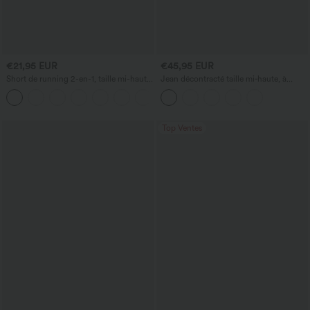
€21,95 EUR
€45,95 EUR
Short de running 2-en-1, taille mi-haute
Jean décontracté taille mi‑haute, à
avec cordon de serrage, empiècements
cordon de serrage, avec poches
+2
en mesh contrastant, 3''
Top Ventes