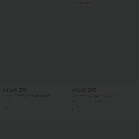
Top Ventes
€48,95 EUR
€36,95 EUR
Halara Flex™ Short en denim
Achetez-en 2 pour 60,42 €
décontracté taille mi-haute à ourlet
Jupe mini de soirée en suède, moulante,
retroussé, 5'' avec poches
taille haute croisée 2-en-1 avec ourlet à
franges