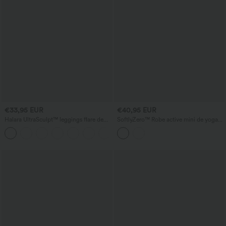
€33,95 EUR
€40,95 EUR
Halara UltraSculpt™ leggings flare de
SoftlyZero™ Robe active mini de yoga
yoga, taille haute en V, avec dentelle
2-en-1 InstantCool — aérée, avec
contrastée et poches
soutien-gorge intégré à nouer dans le
dos, poche et longueur allongée —
UPF50+