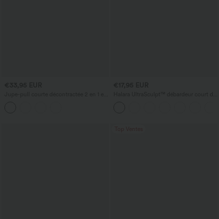
€33,95 EUR
€17,95 EUR
Jupe-pull courte décontractée 2 en 1 en
Halara UltraSculpt™ débardeur court de
maille ouverte, taille haute, avec poches
yoga dos nu torsadé à bretelles doubles
— longueur allongée
Top Ventes