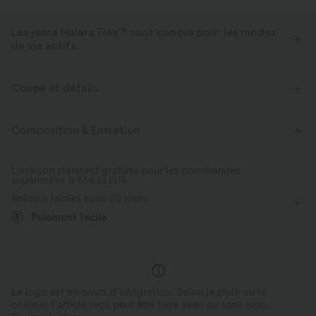
Les jeans Halara Flex™ sont conçus pour les modes
de vie actifs.
Conçu pour avoir une apparence d'un jean, innové pour le confort de
sport, le denim Halara Flex™ vous offre l'extensibilité et la douceur vous
Coupe et détails
permettant de bouger librement.
Pour : les activités décontractées
Taille plate
7,5 cm
Composition & Entretien
Extensible dans les 4 sens
Tissu doux
Taille haute
Baggy
Aussi confortable qu’un legging
Tissu léger
Livraison standard gratuite pour les commandes
supérieures à
€66,52 EUR
Retours faciles sous 30 jours
Paiement facile
Le logo est en cours d’intégration. Selon le style ou la
couleur, l’article reçu peut être livré avec ou sans logo.