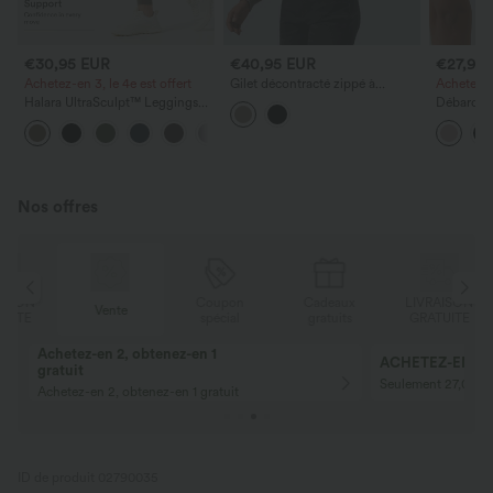
€30,95 EUR
€40,95 EUR
€27,95
Achetez-en 3, le 4e est offert
Gilet décontracté zippé à
Achetez-e
capuche en maille torsadée
Halara UltraSculpt™ Leggings
Débardeur
d'entraînement sculptants taille
dos ouvert
+16
haute, effet ventre plat, avec
avec sout
poche
bonnets
Nos offres
N
Coupon
Cadeaux
LIVRAISON
Vente
E
spécial
gratuits
GRATUITE
Achetez-en 2, obtenez-en 1
ACHETEZ-EN 2 P
gratuit
Seulement 27,00 € 
Achetez-en 2, obtenez-en 1 gratuit
ID de produit 02790035