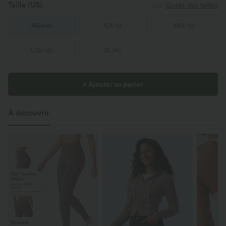
Taille
(US)
Guide des tailles
XS
(
0/2
)
S
(
4/6
)
M
(
8/10
)
L
(
12/14
)
XL
(
16
)
+ Ajouter au panier
À découvrir