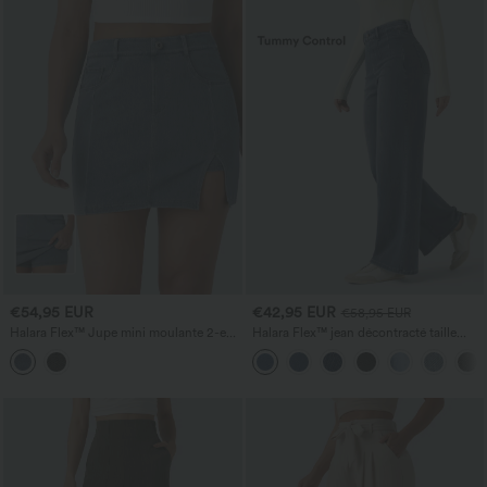
€54,95 EUR
€42,95 EUR
€58,95 EUR
Halara Flex™ Jupe mini moulante 2-en-
Halara Flex™ jean décontracté taille
1, taille haute avec poches, en denim
haute à effet gainant, coupe large, avec
délavé, style décontracté
poches