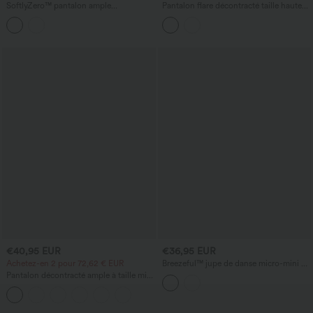
SoftlyZero™ pantalon ample
Pantalon flare décontracté taille haute
décontracté à taille haute, devant croisé,
en PU extensible, doublé polaire, avec
tissu aérien à toucher frais, avec poches
poches
€40,95 EUR
€36,95 EUR
Achetez-en 2 pour 72,62 € EUR
Breezeful™ jupe de danse micro-mini 2-
en-1, taille mi-haute, ceinturée, plissée,
Pantalon décontracté ample à taille mi-
ourlet asymétrique, à séchage rapide,
haute, jambes larges, imprimé léopard,
avec poche
avec poches