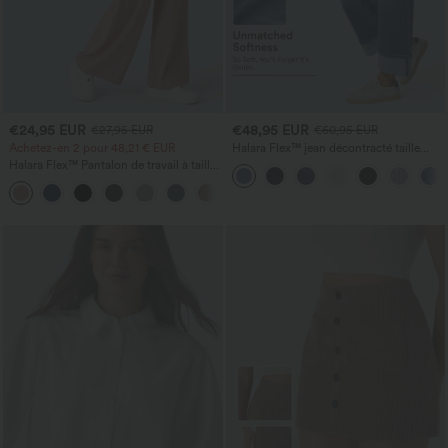
€24,95 EUR
€48,95 EUR
€27,95 EUR
€60,95 EUR
Achetez-en 2 pour 48,21 € EUR
Halara Flex™ jean décontracté taille
haute, large, avec poches, ourlet
Halara Flex™ Pantalon de travail à taille
retroussé et effet délavé
haute, jambe large, avec poches, en
+21
maille gaufrée