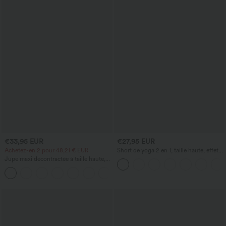
€33,95 EUR
€27,95 EUR
Achetez-en 2 pour 48,21 € EUR
Short de yoga 2 en 1, taille haute, effet
gainant pour le ventre, points
Jupe maxi décontractée à taille haute,
réfléchissants, ourlet incurvé croisé,
ruchée et fluide
œillets et poches
+3