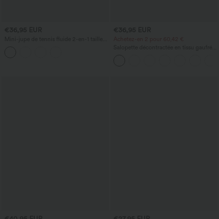
€36,95 EUR
€36,95 EUR
Mini-jupe de tennis fluide 2-en-1 taille
Achetez-en 2 pour 60,42 €
haute à nouer sur le côté, imprimé
Salopette décontractée en tissu gaufré
léopard, avec poche
avec poches
€40,95 EUR
€27,95 EUR