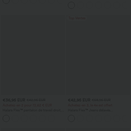
+5
ventre plat, ourlet arrondi, toucher frais
et manches chauve-souris
Top Ventes
€36,95 EUR
€42,95 EUR
€42,95 EUR
€58,95 EUR
Achetez-en 2 pour 72,62 € EUR
Achetez-en 3, le 4e est offert
Halara Flex™ pantalon de travail droit,
Halara Flex™ Jeans délavés
taille mi-haute, avec poches
décontractés, coupe baggy à jambe
large, taille basse asymétrique, poches
zippées