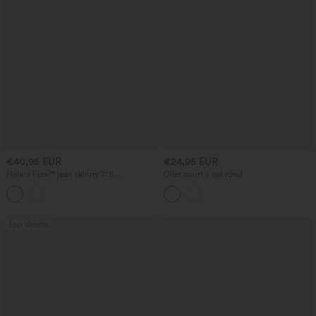
€40,95 EUR
€24,95 EUR
Halara Flex™ jean skinny 7/8
Gilet court à col rond
décontracté, taille haute, gainant pour le
ventre, ourlet incurvé, avec poches
Top Ventes