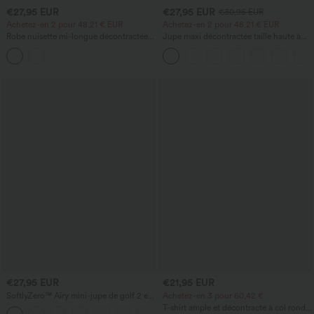
€27,95 EUR
€27,95 EUR
€30,95 EUR
Achetez-en 2 pour 48,21 € EUR
Achetez-en 2 pour 48,21 € EUR
Robe nuisette mi-longue décontractée à
Jupe maxi décontractée taille haute à
cordon, ourlet fendu incurvé
cordon, effet lin
€27,95 EUR
€21,95 EUR
SoftlyZero™ Airy mini-jupe de golf 2 en
Achetez-en 3 pour 60,42 €
1 avec poches — taille très haute, effet
T-shirt ample et décontracté à col rond