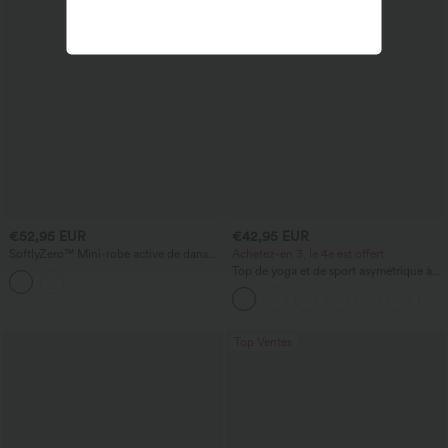
€52,95 EUR
€42,95 EUR
SoftlyZero™ Mini-robe active de danse
Achetez-en 3, le 4e est offert
2 en 1 avec soutien-gorge intégré,
Top de yoga et de sport asymétrique à
empiècements en mesh contrastés et
une épaule, manches courtes, ourlet
poches — Édition Easy Peezy
arrondi hi‑lo (plus court devant, plus
long derrière), à séchage rapide, avec
soutien‑gorge intégré
Top Ventes