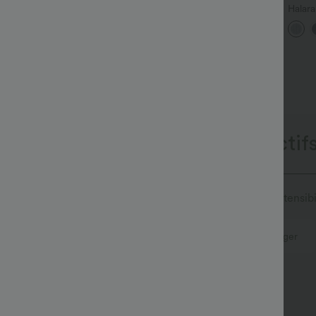
alara UltraSculpt™ leggings
Pantalon de travail Halara
Halara
'entraînement taille haute —
Flex™ DayStretch à taille
décon
+16
+28
ronces liftantes pour le
haute, avec poches et coupe
jambe 
essier, maintien gainant du
droite
asymé
entre et poche
onçus pour les modes de vie actifs
e confort de sport, le denim Halara Flex™ vous offre l'extensib
Aussi confortable qu’un legging
Tissu léger