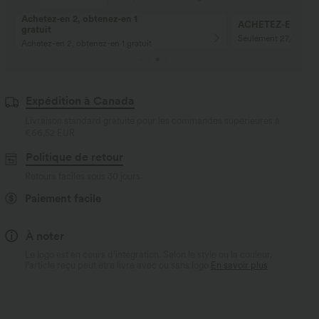
Achetez-en 2, obtenez-en 1
ACHETEZ-EN 2 PO
gratuit
Seulement 27,00 € ch
Achetez-en 2, obtenez-en 1 gratuit
Expédition à Canada
Livraison standard gratuite pour les commandes supérieures à
€66,52 EUR
Politique de retour
Retours faciles sous 30 jours
Paiement facile
À noter
Le logo est en cours d’intégration. Selon le style ou la couleur,
l’article reçu peut être livré avec ou sans logo.
En savoir plus