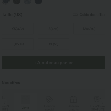
Taille
(US)
Guide des tailles
XS
(
0/2
)
S
(
4/6
)
M
(
8/10
)
L
(
12/14
)
XL
(
16
)
+ Ajouter au panier
Nos offres
N
Coupon
Cadeaux
LIVRAISON
Vente
E
spécial
gratuits
GRATUITE