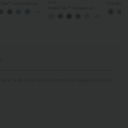
EUR
 Flex™ Jeans délavés
Pull décont
tractés, coupe baggy à
Halara Flex™ Pantalon de
et manches
+9
large, taille basse
travail à taille haute, jambe
+25
trique, poches zippées
large, avec poches, en maille
gaufrée
.
ilité et la douceur vous permettant de bouger librement.