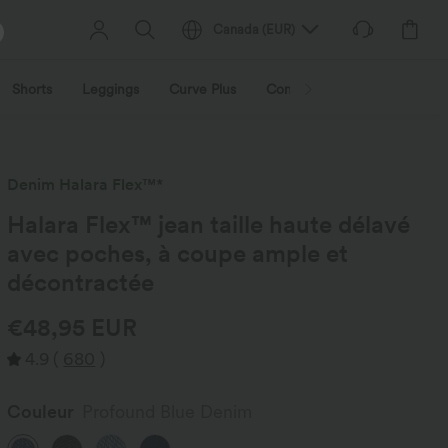
Canada
(
EUR
)
Shorts
Leggings
Curve Plus
Combinaisons
Vestes et
Denim Halara Flex™*
Halara Flex™ jean taille haute délavé
avec poches, à coupe ample et
décontractée
€48,95 EUR
4.9
(
680
)
Couleur
Profound Blue Denim