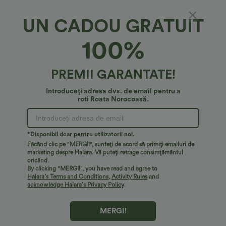
Best-seller
Best-seller
UN CADOU GRATUIT
100%
PREMII GARANTATE!
Introduceți adresa dvs. de email pentru a
roti Roata Norocoasă.
*Disponibil doar pentru utilizatorii noi.
Făcând clic pe "MERGI!", sunteți de acord să primiți emailuri de
€24,95 EUR
€33,95 EUR
€36,95 EUR
marketing despre Halara. Vă puteți retrage consimțământul
Cumpără 2, primești 1 gratuit
Cumpără 2, primești 1 gratuit
oricând.
Top casual lejer cu decolteu rotund și
Halara UltraSculpt™ colanți de
By clicking "MERGI!", you have read and agree to
mâneci tip aripă de liliac
antrenament cu talie înaltă, design
Halara’s Terms and Conditions
,
Activity Rules
and
+1
„scrunch” pentru ridicarea feselor,
acknowledge Halara’s Privacy Policy
.
control abdominal, buzunar și efect de
modelare
Best-seller
Best-seller
MERGI!