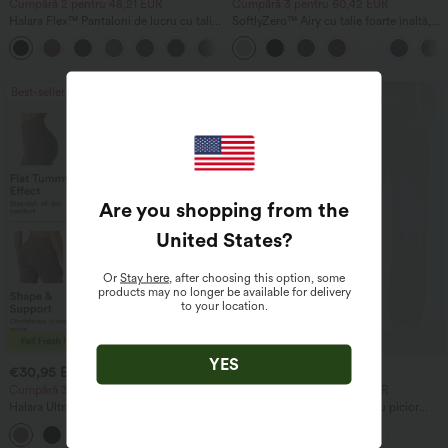
Cumpără 2 pentru 48,21 EUR
Cumpără 3 pentru 60,42 EUR
Halara Flex™ Pantaloni de lucru cu talie
SoftlyZero™ Airy cu talie foarte înaltă,
înaltă, buzunar pe partea din spate și
2-în-1, șorturi de yoga InstantCool 5'' cu
+13
ușoară evazare
buzunare - lungime mai mare
Best-seller
Best-seller
Are you shopping from the
United States
?
Or
Stay here
, after choosing this option, some
products may no longer be available for delivery
to your location.
YES
€30,95 EUR
€36,95 EUR
€42,95 EUR
Cumpără 3, primești 1 gratuit
Cumpără 2 pentru 60,42 EUR
Halara UltraSculpt™ Colanți de
Halara Flex™ blugi casual, cu picior
antrenament cu talie înaltă, modelatori
drept, talie înaltă cu detaliu crossover și
+16
pentru abdomen și cu buzunare
efect modelator pentru abdomen, cu