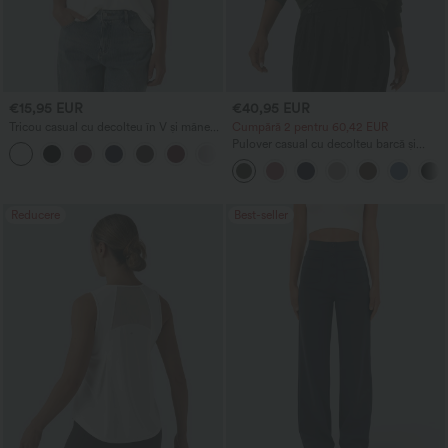
€15,95 EUR
€40,95 EUR
Tricou casual cu decolteu în V și mâneci
Cumpără 2 pentru 60,42 EUR
scurte
Pulover casual cu decolteu barcă și
+5
mâneci tip batwing
Reducere
Best-seller