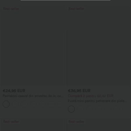
buzunare.
Best-seller
Best-seller
€24,95 EUR
€36,95 EUR
Pantaloni casual din amestec de in, cu
Cumpără 2 pentru 60,42 EUR
talie înaltă, cu șnur la talie, picior larg și
Fustă mini pentru petrecere din piele
+5
buzunare
întoarsă (suede), tip bodycon, talie
înaltă cu croială suprapusă (crossover),
2-în-1, tiv cu franjuri
Best-seller
Best-seller