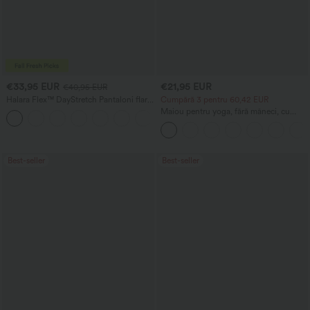
€33,95 EUR
€21,95 EUR
€40,95 EUR
Halara Flex™ DayStretch Pantaloni flare
Cumpără 3 pentru 60,42 EUR
pentru muncă, talie medie, cu buzunar
Maiou pentru yoga, fără mâneci, cu
+12
lateral cu fermoar
decolteu rotund și drapaj, material cu
senzație răcoritoare - UPF50+
Best-seller
Best-seller