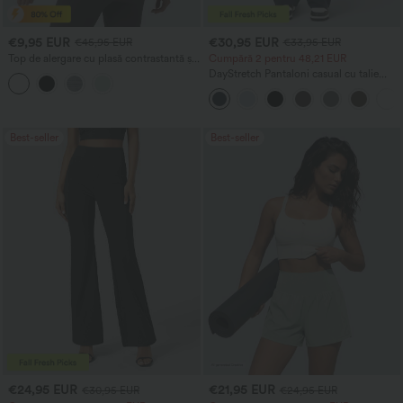
€9,95 EUR
€30,95 EUR
€45,95 EUR
€33,95 EUR
Top de alergare cu plasă contrastantă și
Cumpără 2 pentru 48,21 EUR
tiv curbat
DayStretch Pantaloni casual cu talie
înaltă, buzunare și croială dreaptă
Best-seller
Best-seller
€24,95 EUR
€21,95 EUR
€30,95 EUR
€24,95 EUR