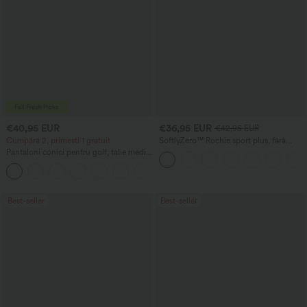
€40,95 EUR
€36,95 EUR
€42,95 EUR
Cumpără 2, primești 1 gratuit
SoftlyZero™ Rochie sport pluș, fără
spate — Ediția Easy Peezy
Pantaloni conici pentru golf, talie medie,
cu cordon, tiv curbat, din material cu
+2
uscare rapidă, cu buzunare - UPF 40+
Best-seller
Best-seller