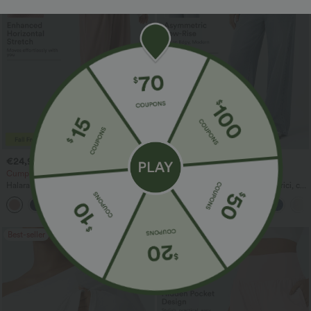
€24,95 EUR
€42,95 EUR
€27,95 EUR
€58,95 EUR
Cumpără 3 pentru 60,42 EUR
Cumpără 3, primești 1 gratuit
Halara Flex™ Pantaloni de lucru din
Halara Flex™ Blugi casual asimetrici, cu
țesătură waffle, cu talie înaltă, buzunare
talie joasă, buzunare cu fermoar, croială
+21
și croială largă
lejeră cu picior larg, aspect spălat
Best-seller
Best-seller