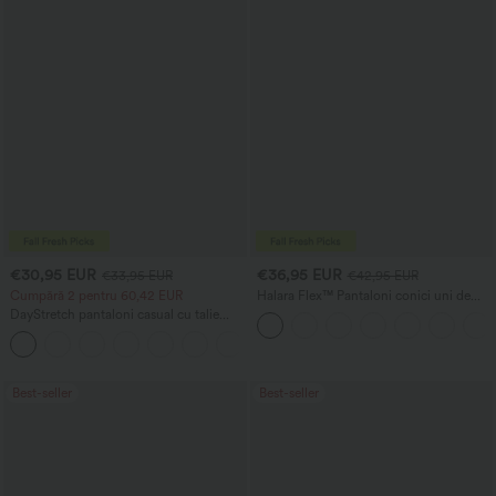
€30,95 EUR
€36,95 EUR
€33,95 EUR
€42,95 EUR
Cumpără 2 pentru 60,42 EUR
Halara Flex™ Pantaloni conici uni de
lucru, cu talie înaltă și buzunar
DayStretch pantaloni casual cu talie
înaltă, croială barrel-leg și buzunare
+5
Best-seller
Best-seller