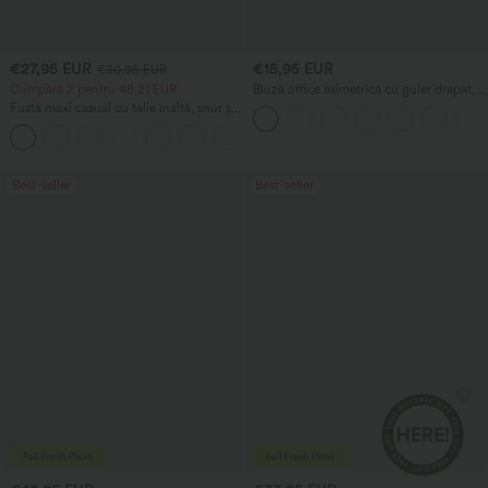
€27,95 EUR
€15,95 EUR
€30,95 EUR
Cumpără 2 pentru 48,21 EUR
Bluză office asimetrică cu guler drapat,
mâneci scurte, fronsuri și tiv cu
Fustă maxi casual cu talie înaltă, șnur și
despicătură
aspect de in
Best-seller
Best-seller