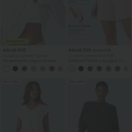
€30,95 EUR
€24,95 EUR
€27,95 EUR
Cumpără 2, primești 1 gratuit
Cumpără 2 pentru 48,21 EUR
Top sport pentru yoga cu un umăr,
SoftlyZero™ Shorturi de yoga 2-în-1
mânecă lungă, orificiu pentru degetul
InstantCool, vaporoase, cu talie foarte
+3
mare, tiv curbat, tiv asimetric (scurt în
înaltă, 7" cu buzunare
față, lung în spate), uscare rapidă, cu
sutien încorporat
Best-seller
Best-seller