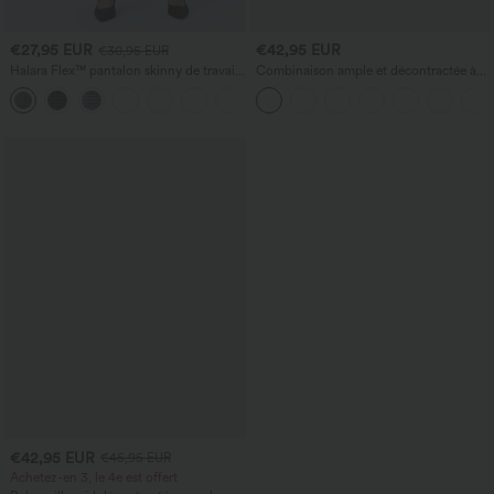
€27,95 EUR
€42,95 EUR
€30,95 EUR
Halara Flex™ pantalon skinny de travail
Combinaison ample et décontractée à
à taille haute à motif pied-de-poule,
col bateau, manches courtes et cordon,
avec poches
avec poches - édition Easy Peezy
€42,95 EUR
€45,95 EUR
Achetez-en 3, le 4e est offert