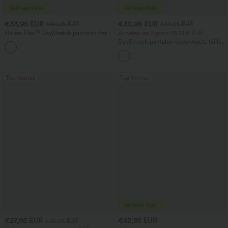
€33,95 EUR
€30,95 EUR
€40,95 EUR
€33,95 EUR
Halara Flex™ DayStretch pantalon flare
Achetez-en 2 pour 48,21 € EUR
de travail, taille mi-haute, poche latérale
DayStretch pantalon décontracté taille
+12
zippée
haute avec poches et coupe droite
Top Ventes
Top Ventes
€27,95 EUR
€42,95 EUR
€30,95 EUR