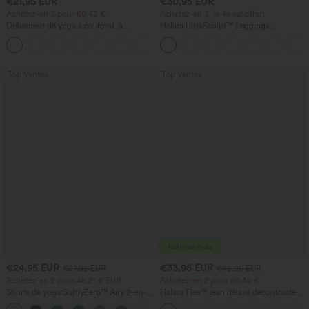
€21,95 EUR
€30,95 EUR
Achetez-en 3 pour 60,42 €
Achetez-en 3, le 4e est offert
Débardeur de yoga à col rond, à
Halara UltraSculpt™ Leggings
fronces, effet rafraîchissant - UPF50+
d'entraînement sculptants taille haute,
+16
effet ventre plat, avec poche
Top Ventes
Top Ventes
€24,95 EUR
€33,95 EUR
€27,95 EUR
€45,95 EUR
Achetez-en 2 pour 48,21 € EUR
Achetez-en 2 pour 60,42 €
Shorts de yoga SoftlyZero™ Airy 2-en-1
Halara Flex™ jean délavé décontracté
InstantCool, super taille haute, 7" avec
taille haute à poches, coupe baggy à