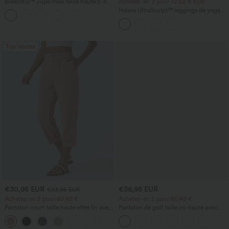
Breezeful™ Jupe maxi taille haute 2-en-
Achetez-en 2 pour 72,62 € EUR
1, fluide, à volants, ourlet asymétrique
Halara UltraSculpt™ leggings de yoga
+8
(high-low), à séchage rapide, style
taille haute, effet ventre plat, à bande
décontracté, coupe régulière
latérale, évasés 7/8
Top Ventes
€30,95 EUR
€36,95 EUR
€33,95 EUR
Achetez-en 2 pour 60,42 €
Achetez-en 2 pour 60,42 €
Pantalon court taille haute effet lin avec
Pantalon de golf taille mi-haute avec
poche zippée
poches, séchage rapide - T-shirt de golf
+7
- UPF40+