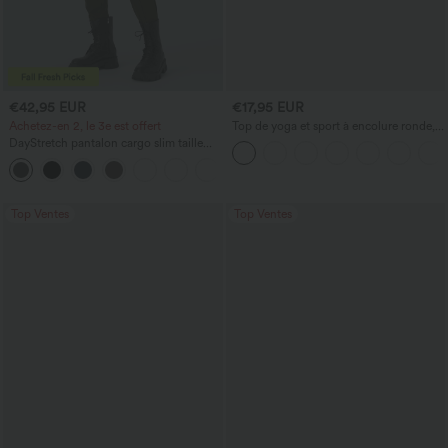
€42,95 EUR
€17,95 EUR
Achetez-en 2, le 3e est offert
Top de yoga et sport à encolure ronde,
manches courtes, à fronces, effet
DayStretch pantalon cargo slim taille
rafraîchissant au toucher - UPF50+
haute, poches zippées, uni
+10
Top Ventes
Top Ventes