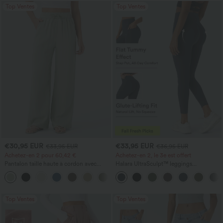
Top Ventes
Top Ventes
€30,95 EUR
€33,95 EUR
€33,95 EUR
€36,95 EUR
Achetez-en 2 pour 60,42 €
Achetez-en 2, le 3e est offert
Pantalon taille haute à cordon avec
Halara UltraSculpt™ leggings
poches, jambe large et coupe ample,
d'entraînement taille haute — fronces
+16
style décontracté, effet lin
liftantes pour le fessier, maintien gainant
du ventre et poche
Top Ventes
Top Ventes