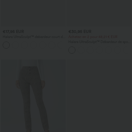
€17,95 EUR
€30,95 EUR
Halara UltraSculpt™ débardeur court de
Achetez-en 2 pour 48,21 € EUR
yoga dos nu torsadé à bretelles doubles
Halara UltraSculpt™ Débardeur de sport
+11
à col rond et ourlet arrondi