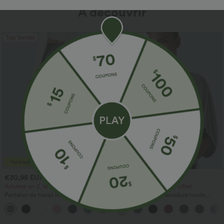
À découvrir
Top Ventes
Top Ventes
€30,95 EUR
€24,95 EUR
€36,95 EUR
Achetez-en 2, le 3e est offert
Achetez-en 2, le 3e est offert
Pantalon de travail Halara Flex™
Top décontracté à encolure ronde,
DayStretch à taille haute, avec poches et
manches chauve-souris et coupe ample
+24
coupe droite