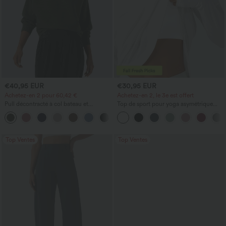
€40,95 EUR
€30,95 EUR
Achetez-en 2 pour 60,42 €
Achetez-en 2, le 3e est offert
Pull décontracté à col bateau et
Top de sport pour yoga asymétrique
manches chauve-souris
(une épaule) à manches longues avec
+1
ouverture pour le pouce, ourlet arrondi
haut-bas, séchage rapide, soutien-gorge
intégré.
Top Ventes
Top Ventes