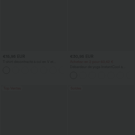
€15,95 EUR
€30,95 EUR
T-shirt décontracté à col en V et
Achetez-en 2 pour 60,42 €
manches courtes
Débardeur de yoga InstantCool à
+5
encolure en U et ourlet arrondi –
UPF50+
Top Ventes
Soldes