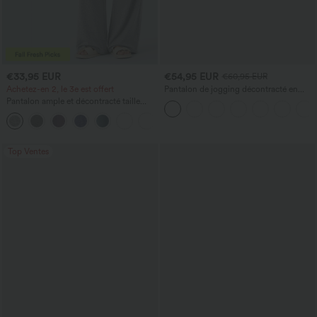
€33,95 EUR
€54,95 EUR
€60,95 EUR
Achetez-en 2, le 3e est offert
Pantalon de jogging décontracté en
French terry à imprimé denim, taille mi-
Pantalon ample et décontracté taille
haute, style jean, avec poches
haute à cordon, avec poches et jambes
+2
larges
Top Ventes