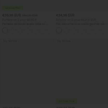
€33,95 EUR
€24,95 EUR
€40,95 EUR
Achetez-en 2 pour 60,42 €
Achetez-en 2 pour 48,21 € EUR
Pantalon de travail ample taille mi-
Pull décontracté en maille gaufrée, col
haute, coupe « barrel » (jambe en forme
rond et manches courtes.
+3
de tonneau) avec poches
Top Ventes
Top Ventes