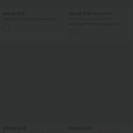
€12,95 EUR
€21,95 EUR
€24,95 EUR
Haut décontracté sans manches à
Achetez-en 3 pour 60,42 €
encolure en V, orné
SoftlyZero™ Shorts de yoga 2-en-1
+1
InstantCool, super taille haute, aérés, 5''
avec poches — longueur allongée
€33,95 EUR
€40,95 EUR