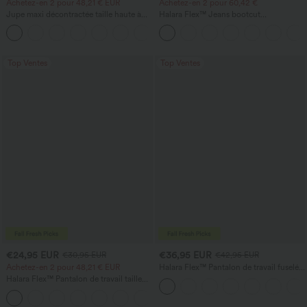
Achetez-en 2 pour 48,21 € EUR
Achetez-en 2 pour 60,42 €
Jupe maxi décontractée taille haute à
Halara Flex™ Jeans bootcut
cordon, effet lin
décontractés taille haute, effet délavé,
avec poches
Top Ventes
Top Ventes
€24,95 EUR
€36,95 EUR
€30,95 EUR
€42,95 EUR
Achetez-en 2 pour 48,21 € EUR
Halara Flex™ Pantalon de travail fuselé,
uni, taille haute, avec poches
Halara Flex™ Pantalon de travail taille
haute avec poche latérale arrière et
+13
légère coupe évasée