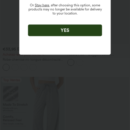
Or
Stay here
, after choosing this option, some
products may no longer be available for delivery
to your location.
YES
€33,95 EUR
€42,95 EUR
€58,95 EUR
Achetez-en 2 pour 60,42 €
Halara Flex™ Joggers ballon
décontractés en jean, taille mi-haute,
Robe-chemise mi-longue décontractée
avec poches
à col, mancherons, ceinturée, ourlet
fendu incurvé et poches
Top Ventes