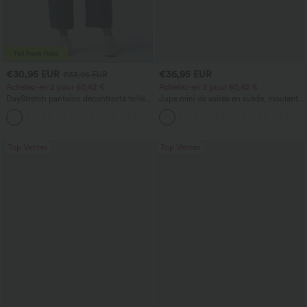
€30,95 EUR
€36,95 EUR
€33,95 EUR
Achetez-en 2 pour 60,42 €
Achetez-en 2 pour 60,42 €
DayStretch pantalon décontracté taille
Jupe mini de soirée en suède, moulante,
haute à jambe en forme de tonneau
taille haute croisée 2-en-1 avec ourlet à
+5
avec poches
franges
Top Ventes
Top Ventes