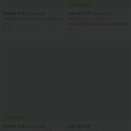
€36,95 EUR
€40,95 EUR
€42,95 EUR
€48,95 EUR
SoftlyZero™ Robe active en peluche dos
Achetez-en 2 pour 60,42 €
nu — Édition Hyper Facile
Halara Flex™ Salopette décontractée en
+29
denim lavé à encolure en V avec poche
€36,95 EUR
€42,95 EUR
€42,95 EUR