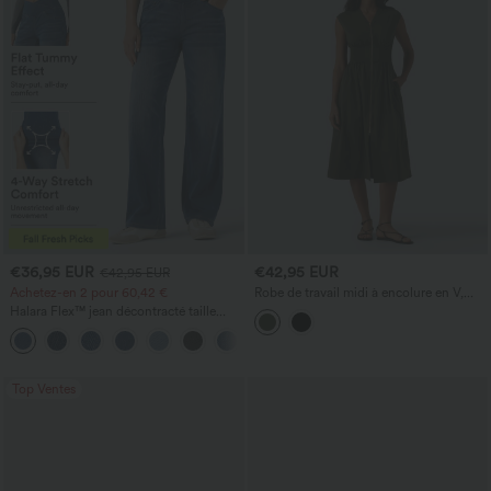
€36,95 EUR
€42,95 EUR
€42,95 EUR
Achetez-en 2 pour 60,42 €
Robe de travail midi à encolure en V,
sans manches, à fermeture éclair à
Halara Flex™ jean décontracté taille
double sens, avec poches
haute à pan croisé, effet gainant pour le
+1
ventre, coupe droite, avec poches
Top Ventes