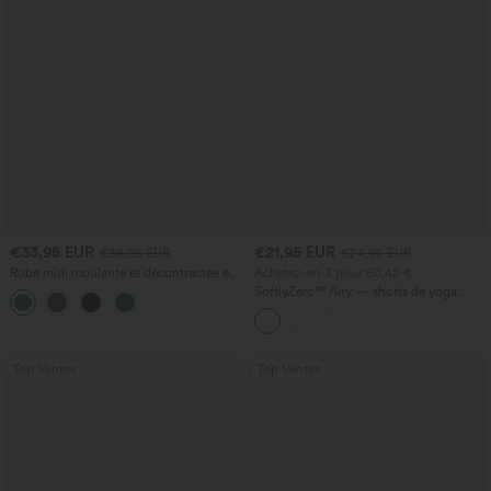
€33,95 EUR
€21,95 EUR
€36,95 EUR
€24,95 EUR
Robe midi moulante et décontractée en
Achetez-en 3 pour 60,42 €
dentelle, froncée et à laçage
SoftlyZero™ Airy — shorts de yoga
+7
super taille haute 2-en-1 InstantCool
avec poches
Top Ventes
Top Ventes