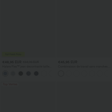
€48,95 EUR
€45,95 EUR
€58,95 EUR
Halara Flex™ jean décontracté taille
Combinaison de travail sans manches à
basse, poches zippées, délavé, coupe
encolure bateau, côtés noués, toucher
+3
baggy à jambe large
frais, rayée, avec poches — Édition Easy
Peezy
Top Ventes