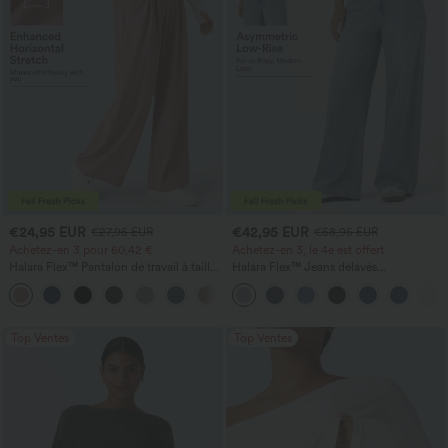
€24,95 EUR
€42,95 EUR
€27,95 EUR
€58,95 EUR
Achetez-en 3 pour 60,42 €
Achetez-en 3, le 4e est offert
Halara Flex™ Pantalon de travail à taille
Halara Flex™ Jeans délavés
haute, jambe large, avec poches, en
décontractés, coupe baggy à jambe
+21
maille gaufrée
large, taille basse asymétrique, poches
zippées
Top Ventes
Top Ventes