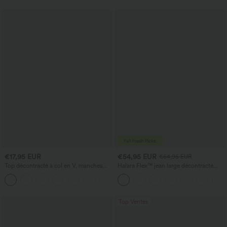
€17,95 EUR
€54,95 EUR
€64,95 EUR
Top décontracté à col en V, manches
Halara Flex™ jean large décontracté
courtes et fronces
taille haute, délavé, avec poches
+1
Top Ventes