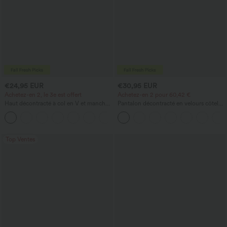
€24,95 EUR
€30,95 EUR
Achetez-en 2, le 3e est offert
Achetez-en 2 pour 60,42 €
Haut décontracté à col en V et manches
Pantalon décontracté en velours côtelé,
longues
taille mi-haute, poche zippée
+1
Top Ventes