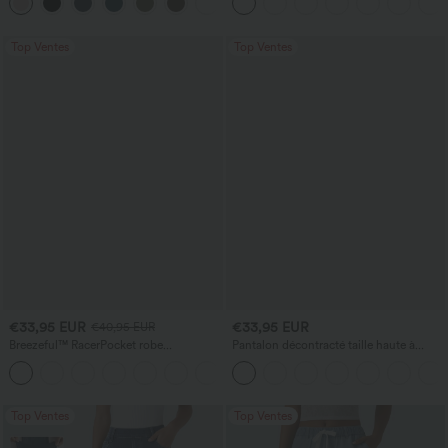
+23
poches
jambe large
Top Ventes
Top Ventes
€33,95 EUR
€33,95 EUR
€40,95 EUR
Breezeful™ RacerPocket robe
Pantalon décontracté taille haute à
décontractée midi fluide à ourlet haut-
jambe droite, effet lin, avec poches
+7
bas, séchage rapide
Top Ventes
Top Ventes