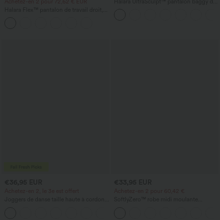
Achetez-en 2 pour 72,62 € EUR
Halara UltraSculpt™ pantalon baggy de
yoga taille haute à effet gainant pour le
Halara Flex™ pantalon de travail droit,
ventre, à rayures color block, avec
taille mi-haute, avec poches
poches
€36,95 EUR
€33,95 EUR
Achetez-en 2, le 3e est offert
Achetez-en 2 pour 60,42 €
Joggers de danse taille haute à cordon,
SoftlyZero™ robe midi moulante
effet froncé, coupe fuselée, à séchage
InstantCool, légère, à encolure carrée,
rapide et toucher frais, avec poches —
dos nu, corsetée, froncée avec fente —