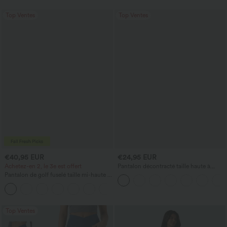
Top Ventes
Top Ventes
€40,95 EUR
€24,95 EUR
Achetez-en 2, le 3e est offert
Pantalon décontracté taille haute à
cordon, coupe large en mélange de lin,
Pantalon de golf fuselé taille mi-haute à
avec poches
cordon, ourlet incurvé, séchage rapide,
+2
avec poches — UPF40+
Top Ventes