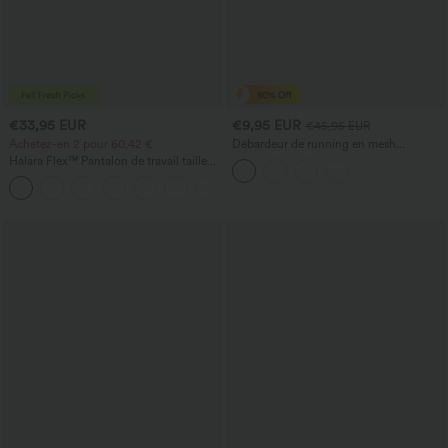
€33,95 EUR
€9,95 EUR
€45,95 EUR
Achetez-en 2 pour 60,42 €
Débardeur de running en mesh
contrastant, ourlet arrondi
Halara Flex™ Pantalon de travail taille
haute sculptant la silhouette, gainant la
+10
taille, avec poches, jambe large en
micro-gaufre