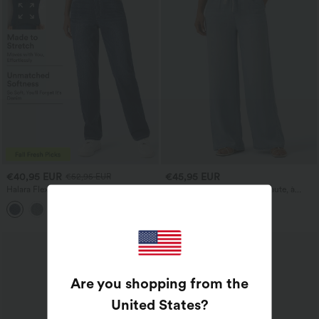
€40,95 EUR
€45,95 EUR
€52,95 EUR
Halara Flex™ Jean décontracté taille
Jean décontracté taille mi‑haute, à
haute, jambe droite, délavé, avec poches
cordon de serrage, avec poches
+3
Are you shopping from the
United States
?