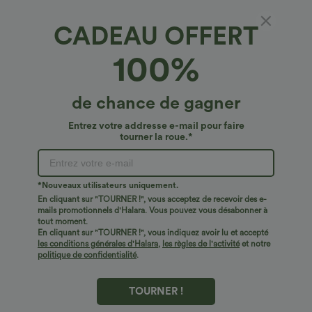
CADEAU OFFERT
100%
de chance de gagner
Entrez votre addresse e-mail pour faire
tourner la roue.*
Oops!
Nous ne semblons pas pouvoir trouver la page que
*Nouveaux utilisateurs uniquement.
vous recherchez.
En cliquant sur "TOURNER !", vous acceptez de recevoir des e-
mails promotionnels d'Halara. Vous pouvez vous désabonner à
tout moment.
Acheter plus
En cliquant sur "TOURNER !", vous indiquez avoir lu et accepté
les conditions générales d'Halara
,
les règles de l'activité
et notre
politique de confidentialité
.
TOURNER !