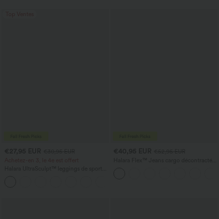
UPF40+
pour demoiselles d'honneur et invitées
de mariage
Top Ventes
€27,95 EUR
€40,95 EUR
€30,95 EUR
€52,95 EUR
Achetez-en 3, le 4e est offert
Halara Flex™ Jeans cargo décontractés
taille mi-haute, jambes droites, avec
Halara UltraSculpt™ leggings de sport
poches
taille haute sculptants — rehaussement
+15
fessier, maintien du ventre, avec poche