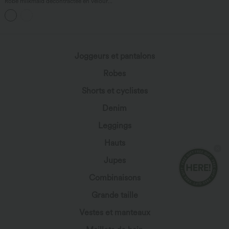
Robe milkmaid décontractée en velours,
encolure carrée, laçage, fronces, corset
avec soutien-gorge intégré, longueur
midi
Joggeurs et pantalons
Robes
Shorts et cyclistes
Denim
Leggings
Hauts
Jupes
Combinaisons
Grande taille
Vestes et manteaux