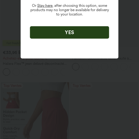
Or
Stay here
, after choosing this option, some
products may no longer be available for delivery
to your location.
YES
€33,95 EUR
€33,95 EUR
€45,95 EUR
Achetez-en 2 pour 60,42 €
Pantalon décontracté taille haute à
jambe droite, effet lin, avec poches
Halara Flex™ jean délavé décontracté
taille haute à poches, coupe baggy à
+2
jambe large
Top Ventes
Top Ventes