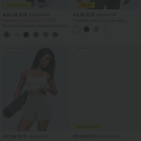
€30,95 EUR
€9,95 EUR
€33,95 EUR
€45,95 EUR
Achetez-en 2 pour 48,21 € EUR
Débardeur de running en mesh
contrastant, ourlet arrondi
DayStretch pantalon décontracté taille
haute avec poches et coupe droite
+23
Top Ventes
Top Ventes
€21,95 EUR
€24,95 EUR
€24,95 EUR
€30,95 EUR