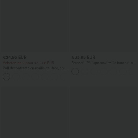
€24,95 EUR
€33,95 EUR
Achetez-en 2 pour 48,21 € EUR
Breezeful™ Jupe maxi taille haute 2-en-
1, fluide, à volants, ourlet asymétrique
Pull décontracté en maille gaufrée, col
(high-low), à séchage rapide, style
rond et manches courtes.
décontracté, coupe régulière
+1