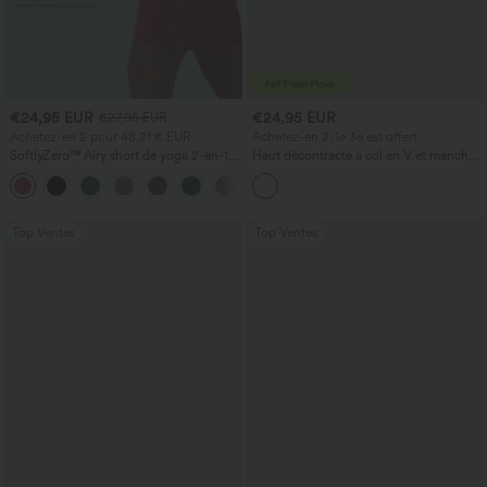
€24,95 EUR
€24,95 EUR
€27,95 EUR
Achetez-en 2 pour 48,21 € EUR
Achetez-en 2, le 3e est offert
SoftlyZero™ Airy short de yoga 2-en-1,
Haut décontracté à col en V et manches
super taille haute, InstantCool, 9" avec
longues
+10
poches
Top Ventes
Top Ventes