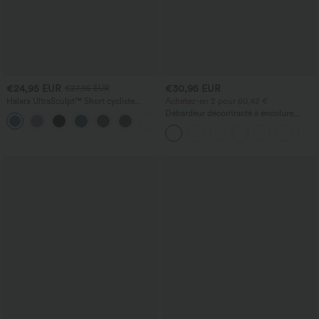
€24,95 EUR
€30,95 EUR
€27,95 EUR
Halara UltraSculpt™ Short cycliste
Achetez-en 2 pour 60,42 €
sculptant taille haute, contrôle du
Débardeur décontracté à encolure
+11
ventre, poche latérale — 5''
carrée avec soutien-gorge intégré,
bonnets B-E