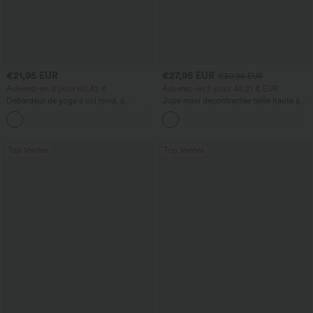
€21,95 EUR
€27,95 EUR
€30,95 EUR
Achetez-en 3 pour 60,42 €
Achetez-en 2 pour 48,21 € EUR
Débardeur de yoga à col rond, à
Jupe maxi décontractée taille haute à
fronces, effet rafraîchissant - UPF50+
cordon, effet lin
+16
Top Ventes
Top Ventes