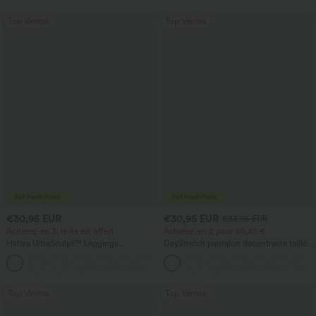
Top Ventes
Top Ventes
€30,95 EUR
€30,95 EUR
€33,95 EUR
Achetez-en 3, le 4e est offert
Achetez-en 2 pour 60,42 €
Halara UltraSculpt™ Leggings
DayStretch pantalon décontracté taille
d'entraînement sculptants taille haute,
haute à jambe en forme de tonneau
+16
effet ventre plat, avec poche
avec poches
Top Ventes
Top Ventes