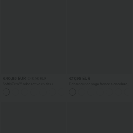
€40,95 EUR
€17,95 EUR
€45,95 EUR
SoftlyZero™ robe active en tissu
Débardeur de yoga froncé à encolure
pelucheux, dos nu — longueur allongée
ronde et dos nageur
+10
— Édition Easy Peezy