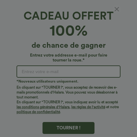
CADEAU OFFERT
100%
de chance de gagner
Entrez votre addresse e-mail pour faire
tourner la roue.*
Oops!
Nous ne semblons pas pouvoir trouver la page que
*Nouveaux utilisateurs uniquement.
vous recherchez.
En cliquant sur "TOURNER !", vous acceptez de recevoir des e-
mails promotionnels d'Halara. Vous pouvez vous désabonner à
tout moment.
Acheter plus
En cliquant sur "TOURNER !", vous indiquez avoir lu et accepté
les conditions générales d'Halara
,
les règles de l'activité
et notre
politique de confidentialité
.
TOURNER !