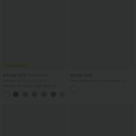
€33,95 EUR
€17,95 EUR
€40,95 EUR
Achetez-en 2 pour 60,42 €
Haut décontracté à encolure en V,
manches courtes et fronces
Pantalon de travail ample taille mi-
haute, coupe « barrel » (jambe en forme
+3
de tonneau) avec poches