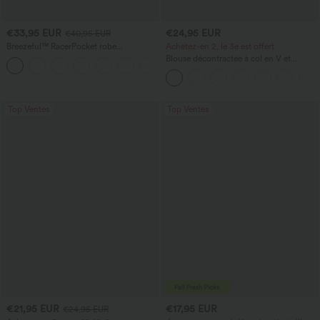
€33,95 EUR
€24,95 EUR
€40,95 EUR
Breezeful™ RacerPocket robe
Achetez-en 2, le 3e est offert
décontractée midi fluide à ourlet haut-
Blouse décontractée à col en V et
+7
bas, séchage rapide
manches courtes bouffantes
Top Ventes
Top Ventes
€21,95 EUR
€17,95 EUR
€24,95 EUR