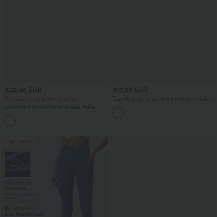
€42,95 EUR
€17,95 EUR
Achetez-en 2, le 3e est offert
Top de yoga et sport à encolure ronde,
manches courtes, à fronces, effet
Jupe mini moulante en suède, taille
rafraîchissant au toucher - UPF50+
haute croisée, 2-en-1, ourlet à franges
— longueur allongée
Top Ventes