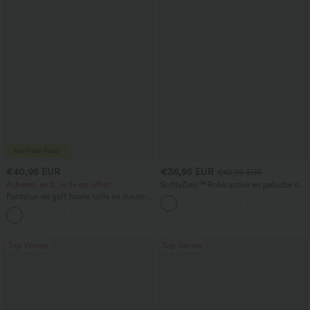
€40,95 EUR
€36,95 EUR
€42,95 EUR
Achetez-en 2, le 3e est offert
SoftlyZero™ Robe active en peluche dos
nu — Édition Hyper Facile
Pantalon de golf fuselé taille mi-haute à
cordon, ourlet incurvé, séchage rapide,
+2
avec poches — UPF40+
Top Ventes
Top Ventes