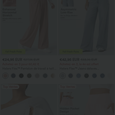
€24,95 EUR
€42,95 EUR
€27,95 EUR
€58,95 EUR
Achetez-en 3 pour 60,42 €
Achetez-en 3, le 4e est offert
Halara Flex™ Pantalon de travail à taille
Halara Flex™ Jeans délavés
haute, jambe large, avec poches, en
décontractés, coupe baggy à jambe
+21
maille gaufrée
large, taille basse asymétrique, poches
zippées
Top Ventes
Top Ventes