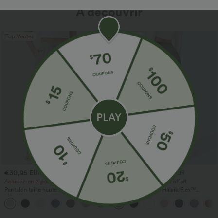
À découvrir
Top Ventes
Top Ventes
€30,95 EUR
€30,95 EUR
€33,95 EUR
€36,95 EUR
Achetez-en 2 pour 60,42 €
Achetez-en 2, le 3e est offert
Pantalon taille haute à cordon avec
Pantalon de travail Halara Flex™
poches, jambe large et coupe ample,
DayStretch à taille haute, avec poches et
+16
style décontracté, effet lin
coupe droite