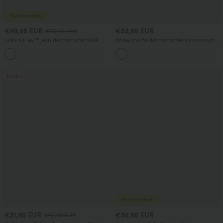
€48,95 EUR
€33,95 EUR
€58,95 EUR
Halara Flex™ jean décontracté taille
Robe courte décontractée sans manches
basse, poches zippées, délavé, coupe
à encolure ronde, avec soutien‑gorge
+3
baggy à jambe large
intégré et ourlet à volants
Soldes
€21,95 EUR
€36,95 EUR
€48,95 EUR