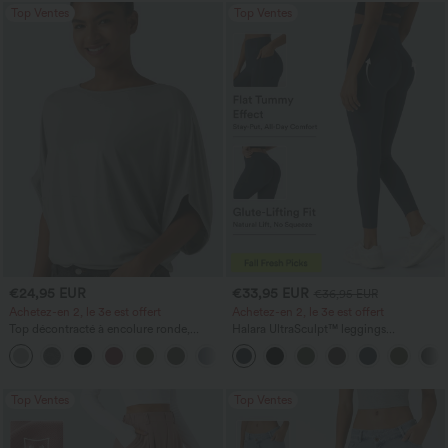
Top Ventes
Top Ventes
€24,95 EUR
€33,95 EUR
€36,95 EUR
Achetez-en 2, le 3e est offert
Achetez-en 2, le 3e est offert
Top décontracté à encolure ronde,
Halara UltraSculpt™ leggings
manches chauve-souris et coupe ample
d'entraînement taille haute — fronces
+1
liftantes pour le fessier, maintien gainant
du ventre et poche
Top Ventes
Top Ventes