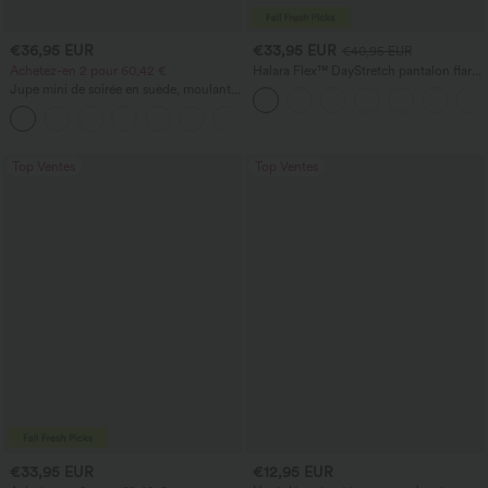
€36,95 EUR
€33,95 EUR
€40,95 EUR
Achetez-en 2 pour 60,42 €
Halara Flex™ DayStretch pantalon flare
de travail, taille mi-haute, poche latérale
Jupe mini de soirée en suède, moulante,
zippée
taille haute croisée 2-en-1 avec ourlet à
franges
Top Ventes
Top Ventes
€33,95 EUR
€12,95 EUR