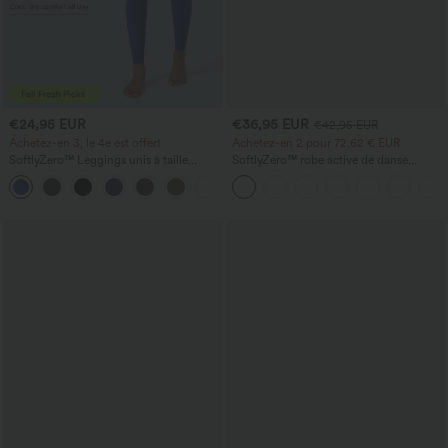
€24,95 EUR
€36,95 EUR
€42,95 EUR
Achetez-en 3, le 4e est offert
Achetez-en 2 pour 72,62 € EUR
SoftlyZero™ Leggings unis à taille
SoftlyZero™ robe active de danse
croisée avec poche
aérienne, dos nu et torsadée, à
+17
technologie InstantCool — édition Easy
Peezy