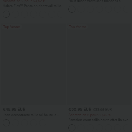
Achetez-en 2 pour 60,42 €
Haut décontracté sans manches à
encolure en V, orné
Halara Flex™ Pantalon de travail taille
haute sculptant la silhouette, gainant la
+10
taille, avec poches, jambe large en
micro-gaufre
Top Ventes
Top Ventes
€45,95 EUR
€30,95 EUR
€33,95 EUR
Jean décontracté taille mi‑haute, à
Achetez-en 2 pour 60,42 €
cordon de serrage, avec poches
Pantalon court taille haute effet lin avec
poche zippée