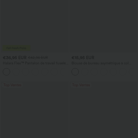
€36,95 EUR
€15,95 EUR
€42,95 EUR
Halara Flex™ Pantalon de travail fuselé,
Blouse de bureau asymétrique à col
uni, taille haute, avec poches
bénitier, manches courtes, froncée avec
+8
ourlet fendu
Top Ventes
Top Ventes