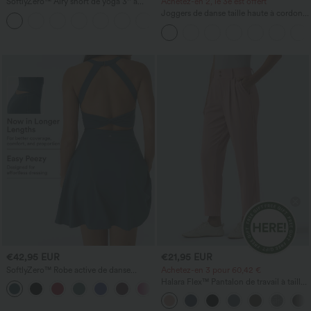
SoftlyZero™ Airy short de yoga 3'' à
Achetez-en 2, le 3e est offert
taille haute, froncé, InstantCool, avec
Joggers de danse taille haute à cordon,
+11
poches
effet froncé, coupe fuselée, à séchage
rapide et toucher frais, avec poches —
UPF40+
€42,95 EUR
€21,95 EUR
SoftlyZero™ Robe active de danse
Achetez-en 3 pour 60,42 €
aérienne, dos nu, détail torsadé, coupe
Halara Flex™ Pantalon de travail à taille
+13
évasée, maintien léger - longueur
haute, coupe fuselée et tissu gaufré,
allongée - Édition Easy Peezy - bonnets
avec poches
A-D