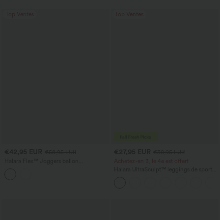
Top Ventes
Top Ventes
€42,95 EUR
€27,95 EUR
€58,95 EUR
€30,95 EUR
Halara Flex™ Joggers ballon
Achetez-en 3, le 4e est offert
décontractés en jean, taille mi-haute,
Halara UltraSculpt™ leggings de sport
avec poches
taille haute sculptants — rehaussement
fessier, maintien du ventre, avec poche