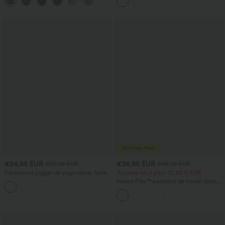
poches
ample
€24,95 EUR
€36,95 EUR
€30,95 EUR
€42,95 EUR
Pantacourt jogger de yoga chiné, taille
Achetez-en 2 pour 72,62 € EUR
haute, à fronces, avec poches.
Halara Flex™ pantalon de travail droit,
+4
taille mi-haute, avec poches