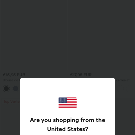
€15,95 EUR
€17,95 EUR
Blouse de travail sans manches à col
Haut décontracté à encolure carrée et
bénitier
manches courtes
Top Ventes
Top Ventes
Are you shopping from the
United States
?