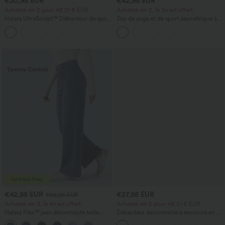
€30,95 EUR
€42,95 EUR
Achetez-en 2 pour 48,21 € EUR
Achetez-en 2, le 3e est offert
Halara UltraSculpt™ Débardeur de sport
Top de yoga et de sport asymétrique à
à col rond et ourlet arrondi
une épaule, manches courtes, ourlet
+11
arrondi hi‑lo (plus court devant, plus
long derrière), à séchage rapide, avec
soutien‑gorge intégré
€42,95 EUR
€27,95 EUR
€58,95 EUR
Achetez-en 3, le 4e est offert
Achetez-en 2 pour 48,21 € EUR
Halara Flex™ jean décontracté taille
Débardeur décontracté à encolure en U
haute à effet gainant, coupe large, avec
avec soutien-gorge intégré et coupe