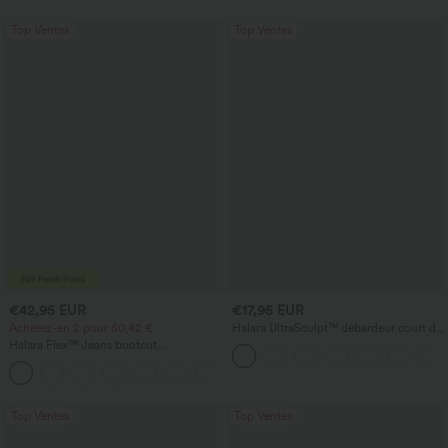
Top Ventes
Top Ventes
€42,95 EUR
€17,95 EUR
Achetez-en 2 pour 60,42 €
Halara UltraSculpt™ débardeur court de
yoga dos nu torsadé à bretelles doubles
Halara Flex™ Jeans bootcut
décontractés taille haute, effet délavé,
+5
avec poches
Top Ventes
Top Ventes