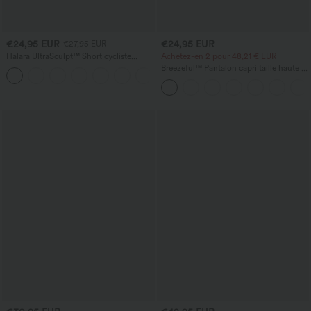
€24,95 EUR
€24,95 EUR
€27,95 EUR
Halara UltraSculpt™ Short cycliste
Achetez-en 2 pour 48,21 € EUR
d'entraînement gainant à taille haute,
Breezeful™ Pantalon capri taille haute à
+10
contrôle du ventre, avec poche, 7''
effet gainant au niveau du ventre,
séchage rapide, avec poches