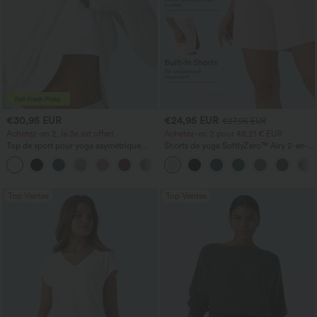
€30,95 EUR
€24,95 EUR
€27,95 EUR
Achetez-en 2, le 3e est offert
Achetez-en 2 pour 48,21 € EUR
Top de sport pour yoga asymétrique
Shorts de yoga SoftlyZero™ Airy 2-en-1
(une épaule) à manches longues avec
InstantCool, super taille haute, 7" avec
+3
ouverture pour le pouce, ourlet arrondi
poches
haut-bas, séchage rapide, soutien-gorge
intégré.
Top Ventes
Top Ventes