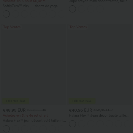
Achetez-en 3 pour 60,42 €
Jupe crayon maxi décontractée, taille
haute, froncée, extensible, aspect satiné,
SoftlyZero™ Airy — shorts de yoga
à effet rafraîchissant instantané
super taille haute 2-en-1 InstantCool
+25
avec poches
Top Ventes
Top Ventes
€48,95 EUR
€40,95 EUR
€60,95 EUR
€52,95 EUR
Achetez-en 3, le 4e est offert
Halara Flex™ Jean décontracté taille
haute, jambe droite, délavé, avec poches
Halara Flex™ jean décontracté taille mi-
haute, effet délavé, coupe baggy à
jambe large, avec poches