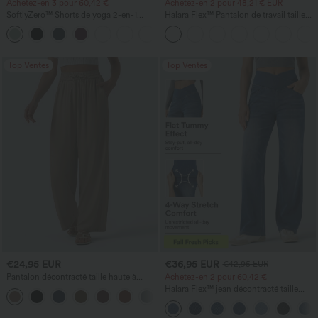
Achetez-en 3 pour 60,42 €
Achetez-en 2 pour 48,21 € EUR
SoftlyZero™ Shorts de yoga 2-en-1
Halara Flex™ Pantalon de travail taille
InstantCool, super taille haute, aérés, 5''
haute avec poche latérale arrière et
+20
avec poches — longueur allongée
légère coupe évasée
Top Ventes
Top Ventes
€24,95 EUR
€36,95 EUR
€42,95 EUR
Pantalon décontracté taille haute à
Achetez-en 2 pour 60,42 €
cordon, coupe large en mélange de lin,
Halara Flex™ jean décontracté taille
+5
avec poches
haute à pan croisé, effet gainant pour le
ventre, coupe droite, avec poches