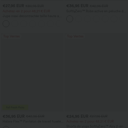
€27,95 EUR
€36,95 EUR
€30,95 EUR
€42,95 EUR
Achetez-en 2 pour 48,21 € EUR
SoftlyZero™ Robe active en peluche dos
nu — Édition Hyper Facile
Jupe maxi décontractée taille haute à
cordon, effet lin
Top Ventes
Top Ventes
€36,95 EUR
€24,95 EUR
€42,95 EUR
€27,95 EUR
Halara Flex™ Pantalon de travail fuselé,
Achetez-en 2 pour 48,21 € EUR
uni, taille haute, avec poches
Shorts de yoga SoftlyZero™ Airy 2-en-1