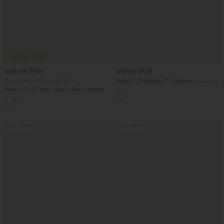
€45,95 EUR
€17,95 EUR
Achetez-en 2 pour 60,42 €
Halara UltraSculpt™ débardeur court de
yoga dos nu torsadé à bretelles doubles
Halara Flex™ jean délavé décontracté
taille haute à poches, coupe baggy à
+2
jambe large
Top Ventes
Top Ventes