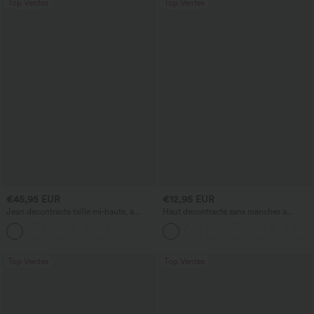
Top Ventes
Top Ventes
€45,95 EUR
€12,95 EUR
Jean décontracté taille mi‑haute, à
Haut décontracté sans manches à
cordon de serrage, avec poches
encolure en V, orné
Top Ventes
Top Ventes