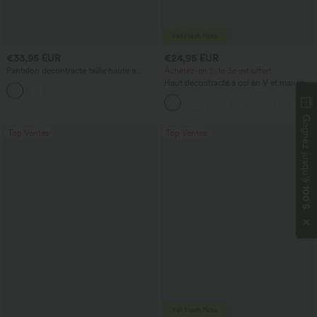
€33,95 EUR
€24,95 EUR
Pantalon décontracté taille haute à
Achetez-en 2, le 3e est offert
jambe droite, effet lin, avec poches
Haut décontracté à col en V et manches
+5
longues
Gagnez jusqu’à
Top Ventes
Top Ventes
100 $