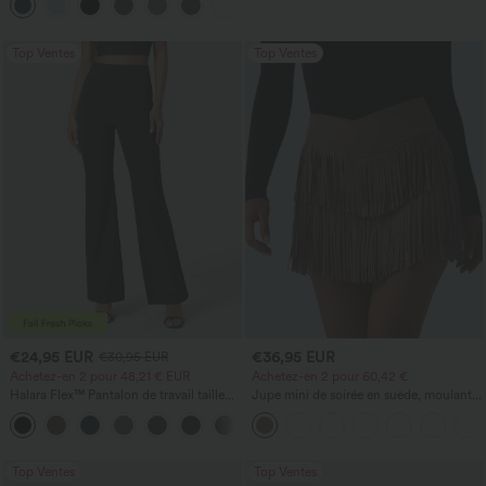
+23
Top Ventes
Top Ventes
€24,95 EUR
€36,95 EUR
€30,95 EUR
Achetez-en 2 pour 48,21 € EUR
Achetez-en 2 pour 60,42 €
Halara Flex™ Pantalon de travail taille
Jupe mini de soirée en suède, moulante,
haute avec poche latérale arrière et
taille haute croisée 2-en-1 avec ourlet à
+13
légère coupe évasée
franges
Top Ventes
Top Ventes