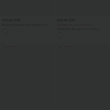
€15,95 EUR
€21,95 EUR
Blouse de bureau asymétrique à col
Achetez-en 3 pour 60,42 €
bénitier, manches courtes, froncée avec
Débardeur de yoga à col rond, à
ourlet fendu
fronces, effet rafraîchissant - UPF50+
Top Ventes
Top Ventes