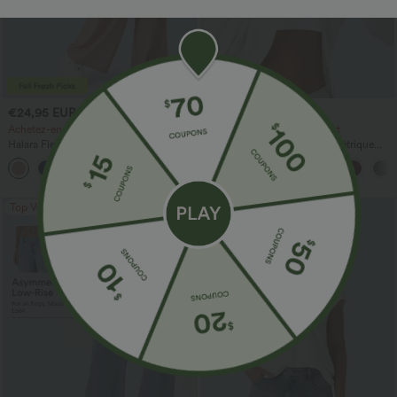
€24,95 EUR
€30,95 EUR
€27,95 EUR
Achetez-en 2 pour 48,21 € EUR
Achetez-en 2, le 3e est offert
Halara Flex™ Pantalon de travail à taille
Top de sport pour yoga asymétrique
haute, jambe large, avec poches, en
(une épaule) à manches longues avec
+21
maille gaufrée
ouverture pour le pouce, ourlet arrondi
haut-bas, séchage rapide, soutien-gorge
intégré.
Top Ventes
Top Ventes