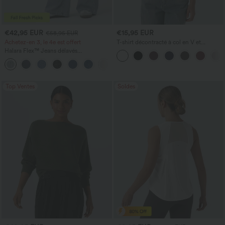
€42,95 EUR
€15,95 EUR
€58,95 EUR
Achetez-en 3, le 4e est offert
T-shirt décontracté à col en V et
manches courtes
Halara Flex™ Jeans délavés
décontractés, coupe baggy à jambe
+5
large, taille basse asymétrique, poches
zippées
Top Ventes
Soldes