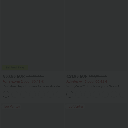
€33,95 EUR
€21,95 EUR
€40,95 EUR
€24,95 EUR
Achetez-en 2 pour 60,42 €
Achetez-en 3 pour 60,42 €
Pantalon de golf fuselé taille mi-haute à
SoftlyZero™ Shorts de yoga 2-en-1
cordon, ourlet incurvé, séchage rapide,
InstantCool, super taille haute, aérés, 5''
+2
avec poches — UPF40+
avec poches — longueur allongée
Top Ventes
Top Ventes