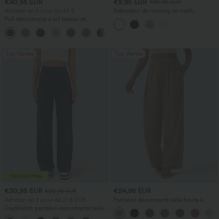
€40,95 EUR
€9,95 EUR
€45,95 EUR
Achetez-en 2 pour 60,42 €
Débardeur de running en mesh
contrastant, ourlet arrondi
Pull décontracté à col bateau et
manches chauve-souris
+1
Top Ventes
Top Ventes
€30,95 EUR
€24,95 EUR
€33,95 EUR
Achetez-en 2 pour 48,21 € EUR
Pantalon décontracté taille haute à
cordon, coupe large en mélange de lin,
DayStretch pantalon décontracté taille
avec poches
haute avec poches et coupe droite