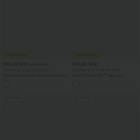
€30,95 EUR
€30,95 EUR
€33,95 EUR
Achetez-en 2 pour 60,42 €
Achetez-en 3, le 4e est offert
DayStretch pantalon décontracté taille
Halara UltraSculpt™ Leggings
haute à jambe en forme de tonneau
d'entraînement sculptants taille haute,
+5
avec poches
effet ventre plat, avec poche
Top Ventes
Top Ventes