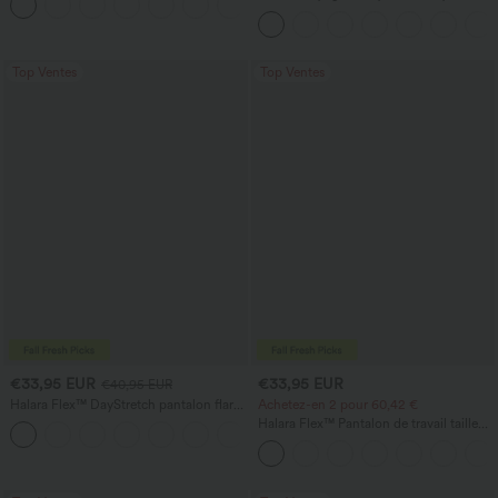
+8
InstantCool, super taille haute, 7" avec
poches
Top Ventes
Top Ventes
€33,95 EUR
€33,95 EUR
€40,95 EUR
Halara Flex™ DayStretch pantalon flare
Achetez-en 2 pour 60,42 €
de travail, taille mi-haute, poche latérale
Halara Flex™ Pantalon de travail taille
+12
zippée
haute sculptant la silhouette, gainant la
taille, avec poches, jambe large en
micro-gaufre