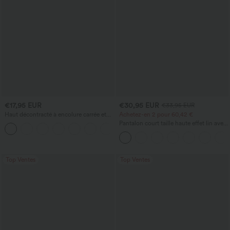
€17,95 EUR
€30,95 EUR
€33,95 EUR
Haut décontracté à encolure carrée et
Achetez-en 2 pour 60,42 €
manches courtes
Pantalon court taille haute effet lin avec
+10
poche zippée
Top Ventes
Top Ventes