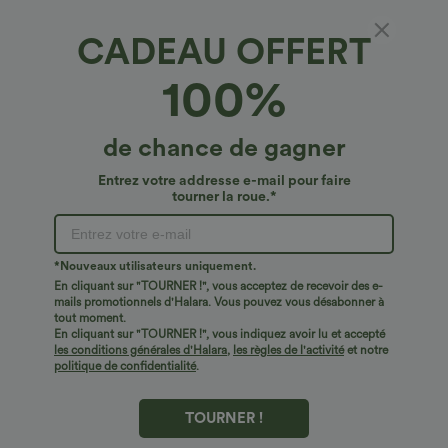
CADEAU OFFERT
100%
de chance de gagner
Entrez votre addresse e-mail pour faire
€24,95 EUR
€33,95 EUR
€36,95 EUR
tourner la roue.*
Achetez-en 2, le 3e est offert
Achetez-en 2, le 3e est offert
Top décontracté à encolure ronde,
Halara UltraSculpt™ leggings
manches chauve-souris et coupe ample
d'entraînement taille haute — fronces
+1
liftantes pour le fessier, maintien gainant
*Nouveaux utilisateurs uniquement.
du ventre et poche
En cliquant sur "TOURNER !", vous acceptez de recevoir des e-
Top Ventes
Top Ventes
mails promotionnels d'Halara. Vous pouvez vous désabonner à
tout moment.
En cliquant sur "TOURNER !", vous indiquez avoir lu et accepté
les conditions générales d'Halara
,
les règles de l'activité
et notre
politique de confidentialité
.
TOURNER !