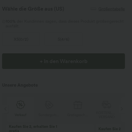
Wähle die Größe aus
(US)
Größentabelle
100%
der Kundinnen sagen, dass dieses Produkt größengerecht
ausfällt.
XS
(
0/2
)
S
(
4/6
)
+ In den Warenkorb
Unsere Angebote
SER
KOSTENLOSER
Verkauf
Sondergutschein
Gratisgeschenke
V
D
VERSAND
Kaufen Sie 2, erhalten Sie 1
Kaufen Sie 2 für 9
gratis