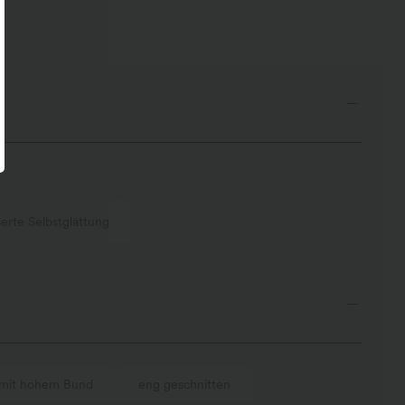
erte Selbstglättung
mit hohem Bund
eng geschnitten