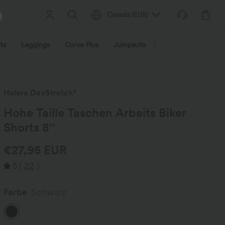
Canada
(
EUR
)
ts
Leggings
Curve Plus
Jumpsuits
Jacken & Mäntel
Halara DayStretch*
Hohe Taille Taschen Arbeits Biker
Shorts 8''
€27,95 EUR
5
(
22
)
Farbe
Schwarz