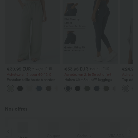
€30,95 EUR
€33,95 EUR
€24,95
€33,95 EUR
€36,95 EUR
Achetez-en 2 pour 60,42 €
Achetez-en 2, le 3e est offert
Achetez-en
Pantalon taille haute à cordon
Halara UltraSculpt™ leggings
Top décon
avec poches, jambe large et
d'entraînement taille haute —
ronde, m
+16
coupe ample, style décontracté,
fronces liftantes pour le fessier,
et coupe
effet lin
maintien gainant du ventre et
poche
Nos offres
N
Coupon
Cadeaux
LIVRAISON