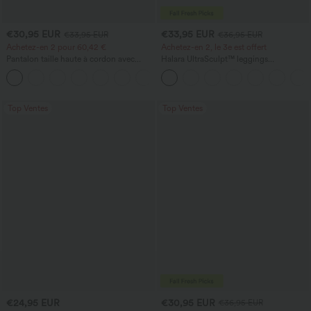
€30,95 EUR
€33,95 EUR
€33,95 EUR
€36,95 EUR
Achetez-en 2 pour 60,42 €
Achetez-en 2, le 3e est offert
Pantalon taille haute à cordon avec
Halara UltraSculpt™ leggings
poches, jambe large et coupe ample,
d'entraînement taille haute — fronces
+16
style décontracté, effet lin
liftantes pour le fessier, maintien gainant
du ventre et poche
Top Ventes
Top Ventes
€24,95 EUR
€30,95 EUR
€36,95 EUR