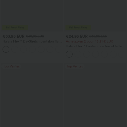
€33,95 EUR
€24,95 EUR
€40,95 EUR
€30,95 EUR
Halara Flex™ DayStretch pantalon flare
Achetez-en 2 pour 48,21 € EUR
de travail, taille mi-haute, poche latérale
Halara Flex™ Pantalon de travail taille
+12
zippée
haute avec poche latérale arrière et
légère coupe évasée
Top Ventes
Top Ventes