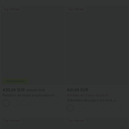
Top Ventes
Top Ventes
€33,95 EUR
€21,95 EUR
€40,95 EUR
Pantalon de travail ample taille mi-
Achetez-en 3 pour 60,42 €
haute, coupe « barrel » (jambe en forme
Débardeur de yoga à col rond, à
+3
de tonneau) avec poches
fronces, effet rafraîchissant - UPF50+
Top Ventes
Top Ventes