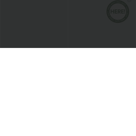
€33,95 EUR
€42,95 EUR
€58,95 EUR
Achetez-en 2 pour 60,42 €
Halara Flex™ Joggers ballon
décontractés en jean, taille mi-haute,
Halara Flex™ Pantalon de travail taille
avec poches
haute sculptant la silhouette, gainant la
+10
taille, avec poches, jambe large en
micro-gaufre
Top Ventes
Top Ventes