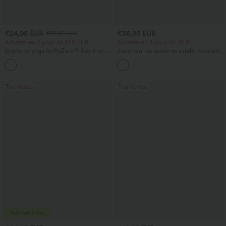
€24,95 EUR
€36,95 EUR
€27,95 EUR
Achetez-en 2 pour 48,21 € EUR
Achetez-en 2 pour 60,42 €
Shorts de yoga SoftlyZero™ Airy 2-en-1
Jupe mini de soirée en suède, moulante,
InstantCool, super taille haute, 7" avec
taille haute croisée 2-en-1 avec ourlet à
+23
poches
franges
Top Ventes
Top Ventes