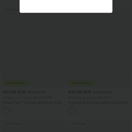
zippées
Top Ventes
Top Ventes
€24,95 EUR
€30,95 EUR
€27,95 EUR
€33,95 EUR
Achetez-en 2 pour 48,21 € EUR
Achetez-en 2 pour 60,42 €
Halara Flex™ Pantalon de travail à taille
DayStretch pantalon décontracté taille
haute, jambe large, avec poches, en
haute à jambe en forme de tonneau
+21
maille gaufrée
avec poches
Top Ventes
Top Ventes