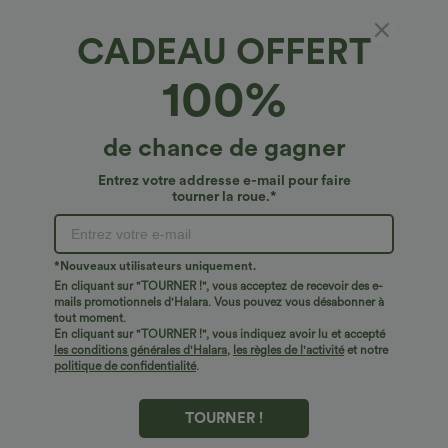
CADEAU OFFERT
Combinaison décontractée en tissu gaufré,
100%
col en V, manches courtes, poches latérales,
jambes larges et coupe fluide
4.8
(
6733
)
de chance de gagner
€36,95 EUR
Entrez votre addresse e-mail pour faire
tourner la roue.*
*Nouveaux utilisateurs uniquement.
En cliquant sur "TOURNER !", vous acceptez de recevoir des e-
mails promotionnels d'Halara. Vous pouvez vous désabonner à
tout moment.
En cliquant sur "TOURNER !", vous indiquez avoir lu et accepté
les conditions générales d'Halara
,
les règles de l'activité
et notre
politique de confidentialité
.
TOURNER !