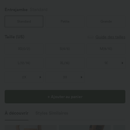
Entrejambe️
Standard
Standard
Petite
Grande
Taille
(US)
Guide des tailles
XS
(
0/2
)
S
(
4/6
)
M
(
8/10
)
L
(
12/14
)
XL
(
16
)
1X
2X
3X
+ Ajouter au panier
À découvrir
Styles Similaires