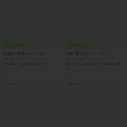
€33,95 EUR
€30,95 EUR
€40,95 EUR
€33,95 EUR
Achetez-en 2 pour 60,42 €
Achetez-en 2 pour 48,21 € EUR
Pantalon de golf fuselé taille mi-haute à
DayStretch pantalon décontracté taille
cordon, ourlet incurvé, séchage rapide,
haute avec poches et coupe droite
+2
avec poches — UPF40+
Top Ventes
Top Ventes