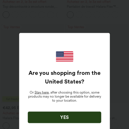
Achetez-en 2, le 3e est offert
Achetez-en 2, le 3e est offert
Top décontracté à encolure ronde,
Pantalon de travail Halara Flex™
manches chauve-souris et coupe ample
DayStretch à taille haute, avec poches et
+1
coupe droite
Top Ventes
Top Ventes
Are you shopping from the
United States
?
Or
Stay here
, after choosing this option, some
products may no longer be available for delivery
to your location.
€42,95 EUR
€40,95 EUR
€58,95 EUR
Achetez-en 3, le 4e est offert
Achetez-en 2 pour 60,42 €
YES
Halara Flex™ Jeans délavés
Pull décontracté à col bateau et
décontractés, coupe baggy à jambe
manches chauve-souris
+5
large, taille basse asymétrique, poches