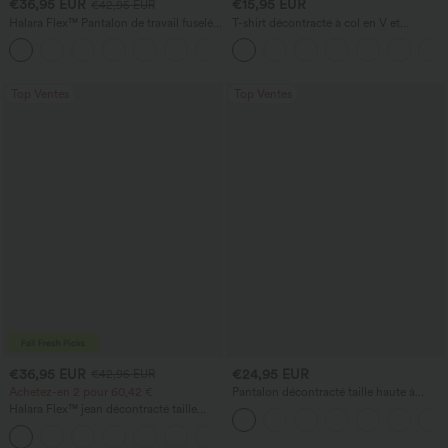
€36,95 EUR
€15,95 EUR
€42,95 EUR
Halara Flex™ Pantalon de travail fuselé,
T-shirt décontracté à col en V et
uni, taille haute, avec poches
manches courtes
+8
Top Ventes
Top Ventes
€36,95 EUR
€24,95 EUR
€42,95 EUR
Achetez-en 2 pour 60,42 €
Pantalon décontracté taille haute à
cordon, coupe large en mélange de lin,
Halara Flex™ jean décontracté taille
avec poches
haute à pan croisé, effet gainant pour le
+1
ventre, coupe droite, avec poches