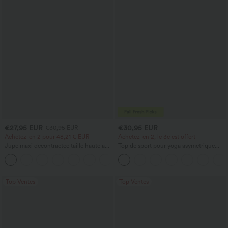
€27,95 EUR
€30,95 EUR
€30,95 EUR
Achetez-en 2 pour 48,21 € EUR
Achetez-en 2, le 3e est offert
Jupe maxi décontractée taille haute à
Top de sport pour yoga asymétrique
cordon, effet lin
(une épaule) à manches longues avec
ouverture pour le pouce, ourlet arrondi
haut-bas, séchage rapide, soutien-gorge
intégré.
Top Ventes
Top Ventes