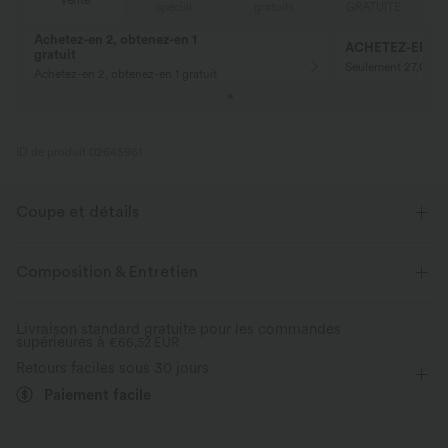
Vente
E
spécial
gratuits
GRATUITE
Achetez-en 2, obtenez-en 1
ACHETEZ-EN 2 P
gratuit
Seulement 27,00 € 
Achetez-en 2, obtenez-en 1 gratuit
ID de produit 02645961
Coupe et détails
Coupe ample
Poches latérales
Col V
Croisé
Composition & Entretien
Plissé irrégulier
Enfilable
Décontracté
Livraison standard gratuite pour les commandes
supérieures à
Longueur sol
€66,52 EUR
Baggy
Manches courtes
Retours faciles sous 30 jours
Combinaison
Paiement facile