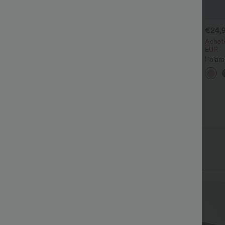
€30,95 EUR
€42,95 EUR
€24,
€33,95 EUR
€58,95 EUR
chetez-en 2 pour 60,42 €
Achetez-en 3, le 4e est offert
Achet
EUR
antalon taille haute à cordon
Halara Flex™ jean
vec poches, jambe large et
décontracté taille haute à
Halara
+20
+4
oupe ample, style
effet gainant, coupe large,
travai
écontracté, effet lin
avec poches
large,
gaufr