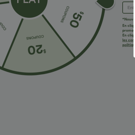
*Nouvea
En cliq
promoti
En cliq
les con
politiq