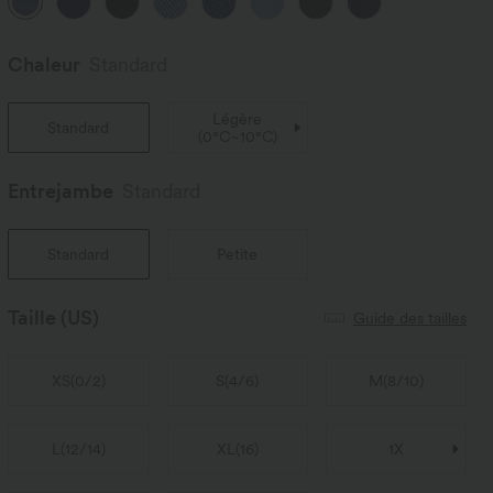
Chaleur
Standard
Légère
Standard
(
0°C~10°C
)
Entrejambe️
Standard
Standard
Petite
Taille
(US)
Guide des tailles
XS
(
0/2
)
S
(
4/6
)
M
(
8/10
)
L
(
12/14
)
XL
(
16
)
1X