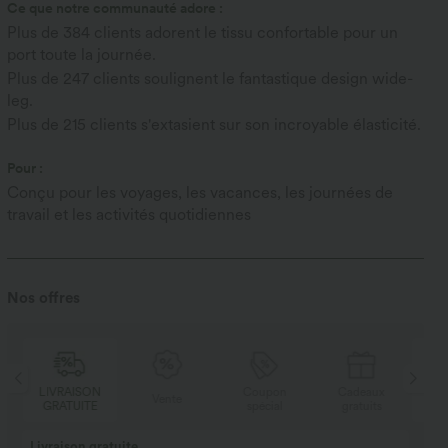
Ce que notre communauté adore :
Plus de 384 clients adorent le tissu confortable pour un
port toute la journée.
Plus de 247 clients soulignent le fantastique design wide-
leg.
Plus de 215 clients s'extasient sur son incroyable élasticité.
Pour :
Conçu pour les voyages, les vacances, les journées de
travail et les activités quotidiennes
Nos offres
LIVRAISON
Coupon
Cadeaux
LI
Vente
GRATUITE
spécial
gratuits
GR
Livraison gratuite