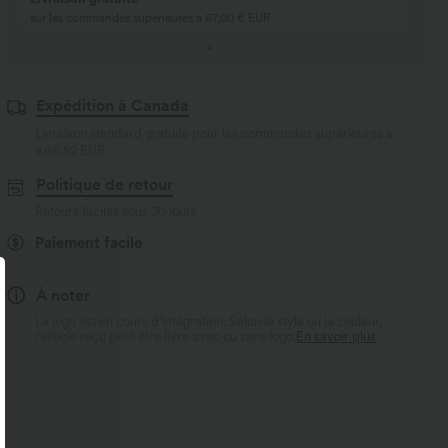
sur les commandes supérieures à 67,00 € EUR
Expédition à Canada
Livraison standard gratuite pour les commandes supérieures à
€66,52 EUR
Politique de retour
Retours faciles sous 30 jours
Paiement facile
À noter
Le logo est en cours d’intégration. Selon le style ou la couleur,
l’article reçu peut être livré avec ou sans logo.
En savoir plus