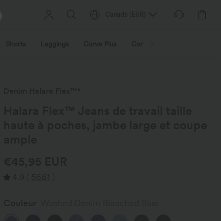
Canada
(
EUR
)
Shorts
Leggings
Curve Plus
Combinaisons
Vestes et
Denim Halara Flex™*
Halara Flex™ Jeans de travail taille
haute à poches, jambe large et coupe
ample
€45,95 EUR
4.9
(
5661
)
Couleur
Washed Denim Bleached Blue