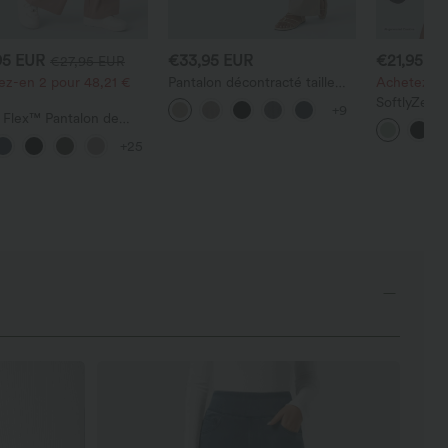
95 EUR
€33,95 EUR
€21,95 E
€27,95 EUR
ez-en 2 pour 48,21 €
Pantalon décontracté taille
Achetez-en
haute à jambe droite, effet
SoftlyZero
+9
lin, avec poches
 Flex™ Pantalon de
2-en-1 Inst
l à taille haute, jambe
taille haute
+25
 avec poches, en maille
poches — l
ée