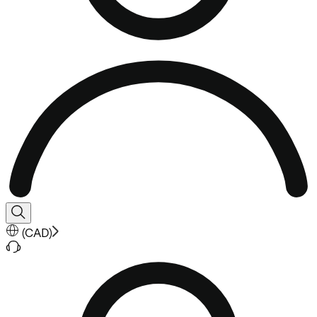
(
CAD
)