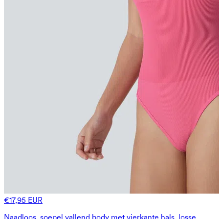
€17,95 EUR
Naadloos, soepel vallend body met vierkante hals, losse