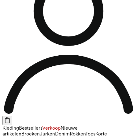
Kleding
Bestsellers
Verkoop
Nieuwe
artikelen
Broeken
Jurken
Denim
Rokken
Tops
Korte